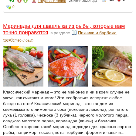
+3
Tatyana Pronina
28 июня 2020 года
0
Маринады для шашлыка из рыбы, которые вам
точно понравятся
в разделе
Пикники и барбекю
хозяйство и быт
Классический маринад – это не майонез и ни в коем случае не
уксус, как считают многие! Эти «собратья» испортят любое
блюдо на огне! Классический маринад – это тандем из
свежевыжатого лимонного сока (половина лимона), репчатого
лука (1 головка), чеснока (3 зубчика), черного молотого перца,
сладкого молотого перца, кориандра (кинзы) и базилика.
Особенно хорошо такой маринад подходит для красных сортов
рыбы, например, лосося, кеты, горбуши, форели и чавычи...