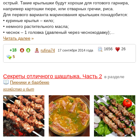
острый. Такие крылышки будут хороши для готового гарнира,
например картошки пюре, или отварных гречки, риса.
Для первого варианта маринования крылышек понадобится:
• куриные крылья – кило;
• немного растительного масла;
• чеснок – 1 головка (давленый через чеснокодавку);...
Читать далее
»
1656
26
+18
rufina74
17 сентября 2014 года
5
Секреты отличного шашлыка. Часть 2
в разделе
Пикники и барбекю
хозяйство и быт