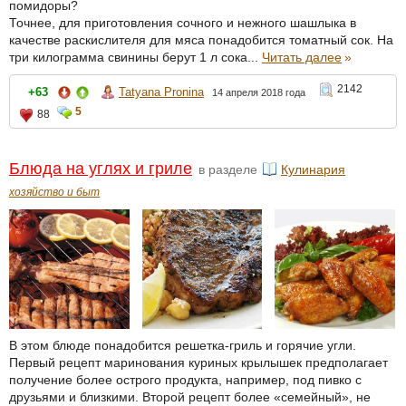
помидоры?
Точнее, для приготовления сочного и нежного шашлыка в
качестве раскислителя для мяса понадобится томатный сок. На
три килограмма свинины берут 1 л сока...
Читать далее
»
2142
+63
Tatyana Pronina
14 апреля 2018 года
5
88
Блюда на углях и гриле
в разделе
Кулинария
хозяйство и быт
В этом блюде понадобится решетка-гриль и горячие угли.
Первый рецепт маринования куриных крылышек предполагает
получение более острого продукта, например, под пивко с
друзьями и близкими. Второй рецепт более «семейный», не