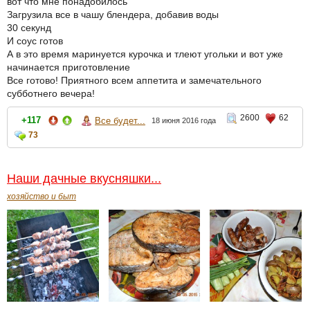
вот что мне понадобилось
Загрузила все в чашу блендера, добавив воды
30 секунд
И соус готов
А в это время маринуется курочка и тлеют угольки и вот уже
начинается приготовление
Все готово! Приятного всем аппетита и замечательного
субботнего вечера!
2600
62
+117
Все будет...
18 июня 2016 года
73
Наши дачные вкусняшки...
хозяйство и быт