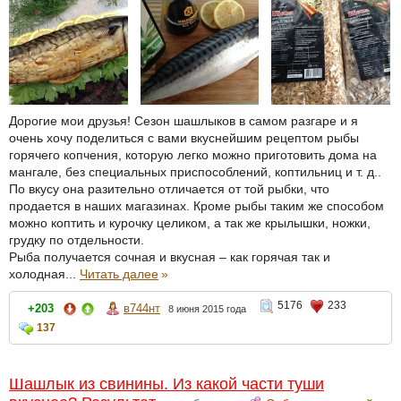
Дорогие мои друзья! Сезон шашлыков в самом разгаре и я
очень хочу поделиться с вами вкуснейшим рецептом рыбы
горячего копчения, которую легко можно приготовить дома на
мангале, без специальных приспособлений, коптильниц и т. д..
По вкусу она разительно отличается от той рыбки, что
продается в наших магазинах. Кроме рыбы таким же способом
можно коптить и курочку целиком, а так же крылышки, ножки,
грудку по отдельности.
Рыба получается сочная и вкусная – как горячая так и
холодная...
Читать далее
»
5176
233
+203
в744нт
8 июня 2015 года
137
Шашлык из свинины. Из какой части туши