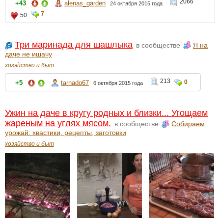
2066
+43
alenas_garden
24 октября 2015 года
7
50
Три маринада для шашлыка
в сообществе
Я на
даче не ишачу
хозяйство и быт
213
0
+5
tarnado67
6 октября 2015 года
Ужин на даче в кругу родных и близки... Угощаем
жареным на углях мясом.
в сообществе
Собираем
урожай: хвастики, рецепты, заготовки
хозяйство и быт