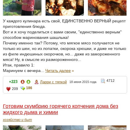
У каждого кулинара есть свой, ЕДИНСТВЕННО ВЕРНЫЙ рецепт
приготовления блюда.
Вот и я хочу поделиться с вами своим, "единственно верным"
способом маринования шашлыка!
Почему именно так? Потому, что мягкое мясо получается не
только из шеи, но из лопатки, окорока хрюшки, и даже не только
из филе индюшиных окорочков, но... даже из замороженного
мяса! Ну, в смысле из размороженного...
Итак, правило 1:
Маринуем с вечера...
Читать далее
»
4712
+223
Ларри с тяпкой
18 июня 2015 года
186
209
Готовим скумбрию горячего копчения дома без
жидкого дыма и химии
хозяйство и быт