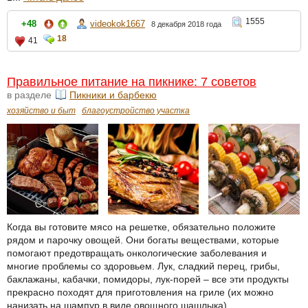
1555
+48
videokok1667
8 декабря 2018 года
18
41
Правильное питание на пикнике: 7 советов
в разделе
Пикники и барбекю
хозяйство и быт
благоустройство участка
Когда вы готовите мясо на решетке, обязательно положите
рядом и парочку овощей. Они богаты веществами, которые
помогают предотвращать онкологические заболевания и
многие проблемы со здоровьем. Лук, сладкий перец, грибы,
баклажаны, кабачки, помидоры, лук-порей – все эти продукты
прекрасно походят для приготовления на гриле (их можно
нанизать на шампур в виде овощного шашлыка)...