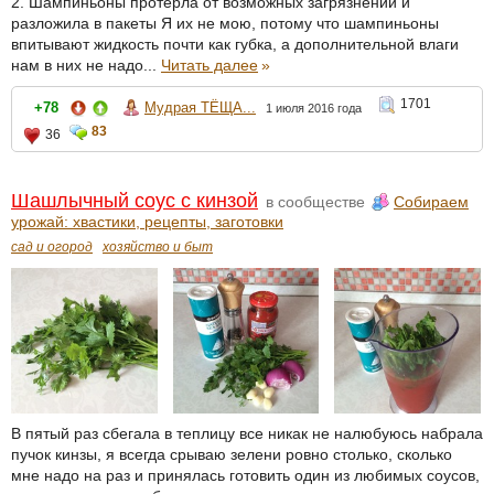
2. Шампиньоны протёрла от возможных загрязнений и
разложила в пакеты Я их не мою, потому что шампиньоны
впитывают жидкость почти как губка, а дополнительной влаги
нам в них не надо...
Читать далее
»
1701
+78
Мудрая ТЁЩА...
1 июля 2016 года
83
36
Шашлычный соус с кинзой
в сообществе
Собираем
урожай: хвастики, рецепты, заготовки
сад и огород
хозяйство и быт
В пятый раз сбегала в теплицу все никак не налюбуюсь набрала
пучок кинзы, я всегда срываю зелени ровно столько, сколько
мне надо на раз и принялась готовить один из любимых соусов,