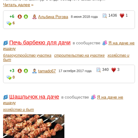
Читать далее
»
1436
1
+6
Альбина Рогова
8 июня 2018 года
6
Печь барбекю для дачи
в сообществе
Я на даче не
ишачу
благоустройство участка
строительство на участке
хозяйство и
быт
340
3
+3
tarnado67
17 октября 2017 года
0
Шашлычок на даче
в сообществе
Я на даче не
ишачу
хозяйство и быт