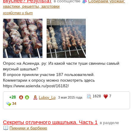
вкуснее? Результат
в сообществе
Собираем урожай:
хвастики, рецепты, заготовки
хозяйство и быт
Опрос на Асиенда. ру: Из какой части туши свинины самый
вкусный шашлык?
В опросе приняли участие 187 пользователей.
Комметарии к опросу можно посмотреть здесь
https://www.asienda.ru/post/16182/
1628
7
+28
Lubov_Lp
3 мая 2015 года
34
Секреты отличного шашлыка. Часть 1
в разделе
Пикники и барбекю