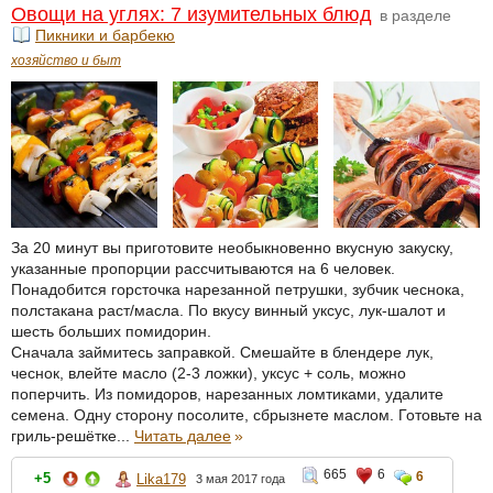
Овощи на углях: 7 изумительных блюд
в разделе
Пикники и барбекю
хозяйство и быт
За 20 минут вы приготовите необыкновенно вкусную закуску,
указанные пропорции рассчитываются на 6 человек.
Понадобится горсточка нарезанной петрушки, зубчик чеснока,
полстакана раст/масла. По вкусу винный уксус, лук-шалот и
шесть больших помидорин.
Сначала займитесь заправкой. Смешайте в блендере лук,
чеснок, влейте масло (2-3 ложки), уксус + соль, можно
поперчить. Из помидоров, нарезанных ломтиками, удалите
семена. Одну сторону посолите, сбрызнете маслом. Готовьте на
гриль-решётке...
Читать далее
»
665
6
6
+5
Lika179
3 мая 2017 года