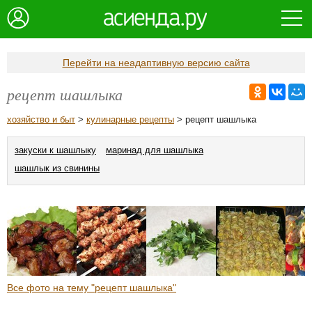
Перейти на неадаптивную версию сайта
рецепт шашлыка
хозяйство и быт
>
кулинарные рецепты
> рецепт шашлыка
закуски к шашлыку
маринад для шашлыка
шашлык из свинины
Все фото на тему "рецепт шашлыка"