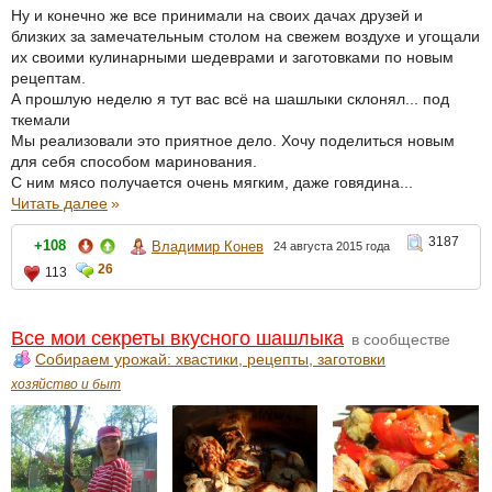
Ну и конечно же все принимали на своих дачах друзей и
близких за замечательным столом на свежем воздухе и угощали
их своими кулинарными шедеврами и заготовками по новым
рецептам.
А прошлую неделю я тут вас всё на шашлыки склонял... под
ткемали
Мы реализовали это приятное дело. Хочу поделиться новым
для себя способом маринования.
С ним мясо получается очень мягким, даже говядина...
Читать далее
»
3187
+108
Владимир Конев
24 августа 2015 года
26
113
Все мои секреты вкусного шашлыка
в сообществе
Собираем урожай: хвастики, рецепты, заготовки
хозяйство и быт