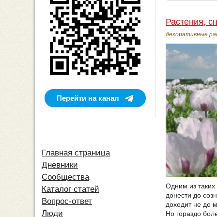
Растения, с
декоративные ра
Перейти на канал
Главная страница
Дневники
Сообщества
Одним из таких
Каталог статей
донести до созн
Вопрос-ответ
доходит не до м
Люди
Но гораздо бол