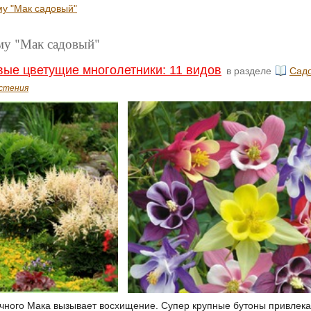
му "Мак садовый"
ему "Мак садовый"
ые цветущие многолетники: 11 видов
в разделе
Сад
стения
чного Мака вызывает восхищение. Супер крупные бутоны привлек