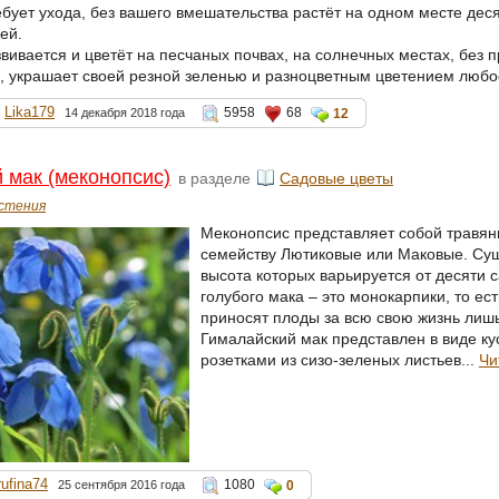
ебует ухода, без вашего вмешательства растёт на одном месте дес
ей.
звивается и цветёт на песчаных почвах, на солнечных местах, без 
, украшает своей резной зеленью и разноцветным цветением любо
Lika179
5958
68
14 декабря 2018 года
12
 мак (меконопсис)
в разделе
Садовые цветы
стения
Меконопсис представляет собой травяни
семейству Лютиковые или Маковые. Сущ
высота которых варьируется от десяти 
голубого мака – это монокарпики, то ес
приносят плоды за всю свою жизнь лишь
Гималайский мак представлен в виде к
розетками из сизо-зеленых листьев...
Чи
rufina74
1080
25 сентября 2016 года
0