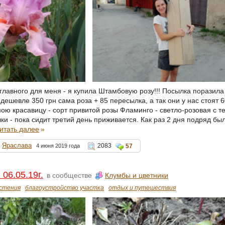
 главного для меня - я купила Штамбовую розу!!! Посылка поразил
дешевле 350 грн сама роза + 85 пересылка, а так они у нас стоят 6
ою красавицу - сорт привитой розы Фламинго - светло-розовая с т
ки - пока сидит третий день приживается. Как раз 2 дня подряд б
итать далее
»
Яраслава
2083
4 июня 2019 года
57
06.05.19г.
в сообществе
Клумбы и цветники
стения
благоустройство участка
отдых и путешествия