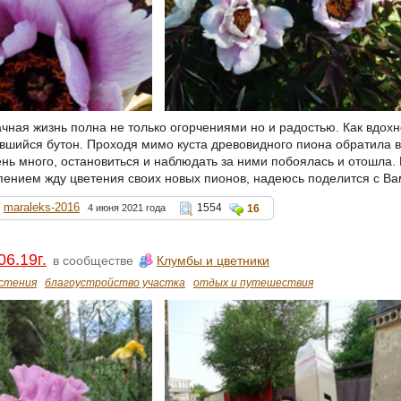
чная жизнь полна не только огорчениями но и радостью. Как вдохн
ившийся бутон. Проходя мимо куста древовидного пиона обратила 
ень много, остановиться и наблюдать за ними побоялась и отошла. 
ением жду цветения своих новых пионов, надеюсь поделится с Вам
maraleks-2016
1554
4 июня 2021 года
16
06.19г.
в сообществе
Клумбы и цветники
стения
благоустройство участка
отдых и путешествия