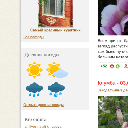
Самый красивый курятник
Все рекорды
Всем привет! Да
взгляд распуст
там было ну оч
Дневник погоды
большим нетерп
+52
Клумба - 03.
декоративные ра
Открыть дневник погоды
Кто online
ahillyes
natali khrupova