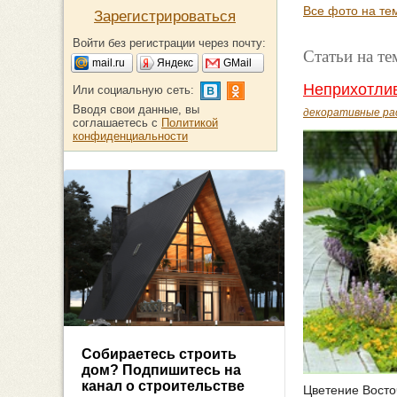
Все фото на те
Зарегистрироваться
Войти без регистрации через почту:
Статьи на т
mail.ru
Яндекс
GMail
Неприхотлив
Или социальную сеть:
Вводя свои данные, вы
декоративные ра
соглашаетесь с
Политикой
конфиденциальности
Собираетесь строить
дом? Подпишитесь на
канал о строительстве
Цветение Восто