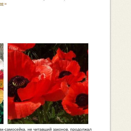
ее
»
ак-самосейка, не читавший законов, продолжал