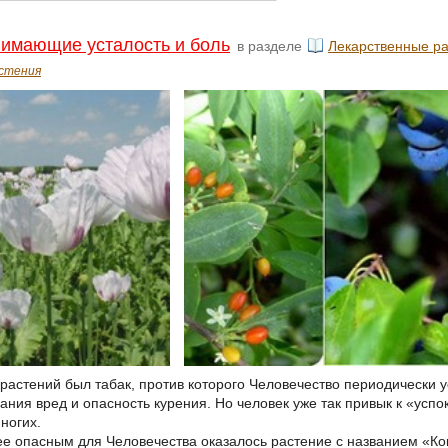
нимающие усталость и боль
в разделе
Лекарственные р
стения
 растений был табак, против которого Человечество периодически 
ания вред и опасность курения. Но человек уже так привык к «усп
ногих.
ее опасным для Человечества оказалось растение с названием «Кок