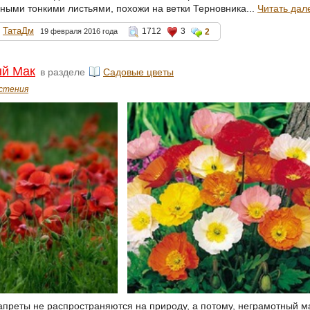
ными тонкими листьями, похожи на ветки Терновника...
Читать дал
ТатаДм
1712
3
19 февраля 2016 года
2
ый Мак
в разделе
Садовые цветы
стения
апреты не распространяются на природу, а потому, неграмотный м