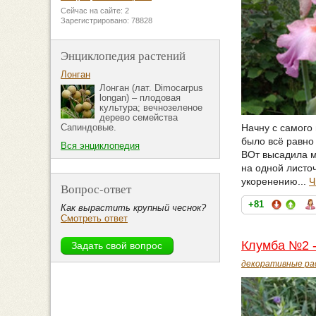
Сейчас на сайте: 2
Зарегистрировано: 78828
Энциклопедия растений
Лонган
Лонган (лат. Dimocarpus
longan) – плодовая
культура; вечнозеленое
дерево семейства
Начну с самого
Сапиндовые.
было всё равно 
Вся энциклопедия
ВОт высадила м
на одной листоч
укоренению...
Ч
Вопрос-ответ
+81
Как вырастить крупный чеснок?
Смотреть ответ
Клумба №2 - 
декоративные ра