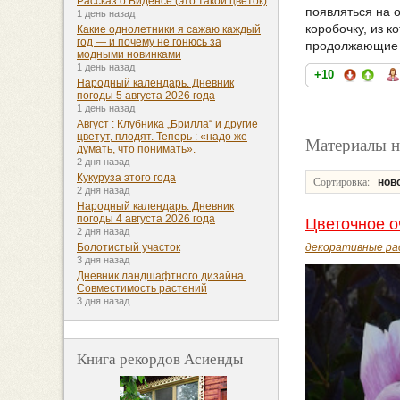
Рассказ о Биденсе (это такой цветок)
появляться на 
1 день назад
коробочку, из 
Какие однолетники я сажаю каждый
год — и почему не гонюсь за
продолжающие п
модными новинками
1 день назад
+10
Народный календарь. Дневник
погоды 5 августа 2026 года
1 день назад
Август : Клубника „Брилла“ и другие
цветут, плодят. Теперь : «надо же
Материалы н
думать, что понимать».
2 дня назад
Кукуруза этого года
Сортировка:
нов
2 дня назад
Народный календарь. Дневник
погоды 4 августа 2026 года
Цветочное 
2 дня назад
декоративные ра
Болотистый участок
3 дня назад
Дневник ландшафтного дизайна.
Совместимость растений
3 дня назад
Книга рекордов Асиенды