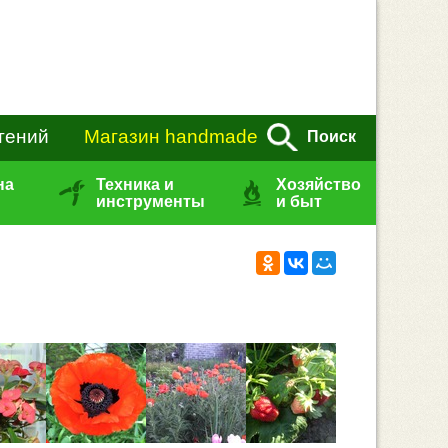
тений
Магазин handmade
Поиск
на
Техника и
Хозяйство
инструменты
и быт