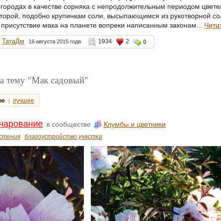
огородах в качестве сорняка с непродолжительным периодом цвет
которой, подобно крупинкам соли, высыпающимся из рукотворной со
рисутствие мака на планете вопреки написанным законам...
Чита
ТатаДм
1934
2
16 августа 2015 года
0
а тему "Мак садовый"
|
ое
лучшее
очарование
в сообществе
Клумбы и цветники
стения
благоустройство участка