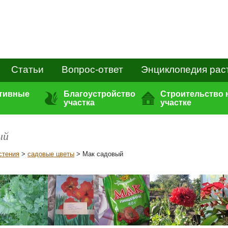
Статьи
Вопрос-ответ
Энциклопедия рас
ативные
Благоустройство
Строительство 
участка
участке
ый
стения
>
садовые цветы
> Мак садовый