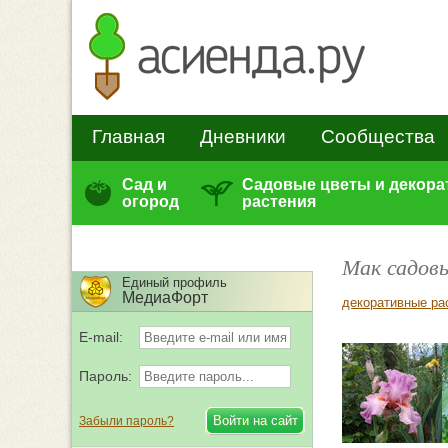
Главная
Дневники
Сообщества
Сад и
Садовые цветы и декор
огород
растения
Мак садов
Единый профиль
МедиаФорт
декоративные ра
E-mail:
Пароль:
Забыли пароль?