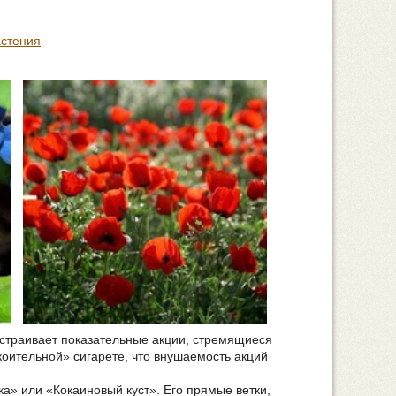
астения
устраивает показательные акции, стремящиеся
окоительной» сигарете, что внушаемость акций
а» или «Кокаиновый куст». Его прямые ветки,