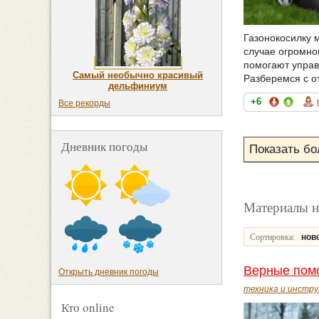
Газонокосилку м
случае огромног
помогают управ
Самый необычно красивый
Разберемся с о
дельфиниум
+6
Все рекорды
Дневник погоды
Материалы н
Сортировка:
нов
Верные пом
Открыть дневник погоды
техника и инстр
Кто online