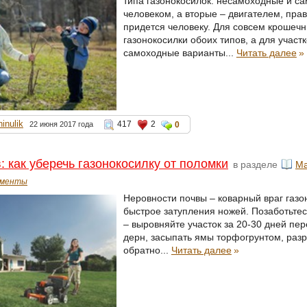
типа газонокосилок: несамоходные и с
человеком, а вторые – двигателем, прав
придется человеку. Для совсем крошеч
газонокосилки обоих типов, а для учас
самоходные варианты...
Читать далее
»
ninulik
417
2
22 июня 2017 года
0
: как уберечь газонокосилку от поломки
в разделе
Ма
ументы
Неровности почвы – коварный враг газ
быстрое затупления ножей. Позаботьтес
– выровняйте участок за 20-30 дней пе
дерн, засыпать ямы торфогрунтом, разр
обратно...
Читать далее
»