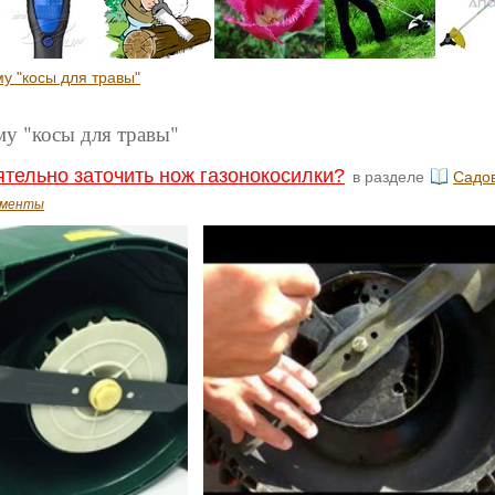
у "косы для травы"
му "косы для травы"
ятельно заточить нож газонокосилки?
в разделе
Садов
ументы