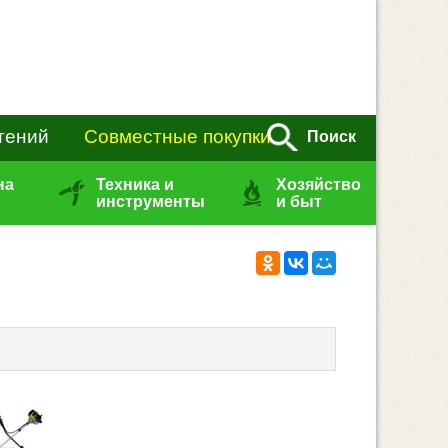
тений
Совместные покупки
Поиск
на
Техника и
Хозяйство
инструменты
и быт