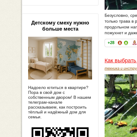
Безусловно, ср
только трава в
Детскому смеху нужно
продольном нап
больше места
пожухнет и даж
+28
Как выбрать
техника и инстр
Надоело ютиться в квартире?
Пора в свой дом с
собственным двором! В нашем
телеграм-канале
рассказываем, как построить
тёплый и надёжный дом для
семьи.