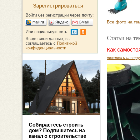
Зарегистрироваться
Войти без регистрации через почту:
Все фото на тем
mail.ru
Яндекс
GMail
Или социальную сеть:
Статьи на те
Вводя свои данные, вы
соглашаетесь с
Политикой
конфиденциальности
Как самосто
техника и инстр
Собираетесь строить
дом? Подпишитесь на
канал о строительстве