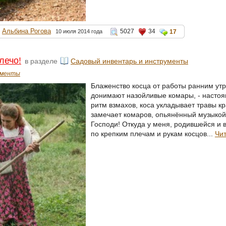
Альбина Рогова
5027
34
10 июля 2014 года
17
лечо!
в разделе
Садовый инвентарь и инструменты
ументы
Блаженство косца от работы ранним утр
донимают назойливые комары, - насто
ритм взмахов, коса укладывает травы к
замечает комаров, опьянённый музыкой
Господи! Откуда у меня, родившейся и в
по крепким плечам и рукам косцов...
Чит