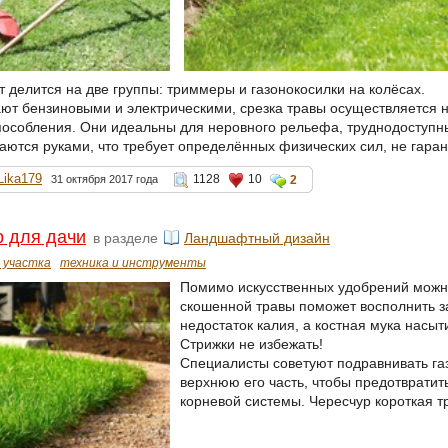
т делится на две группы: триммеры и газонокосилки на колёсах.
т бензиновыми и электрическими, срезка травы осуществляется но
особления. Они идеальны для неровного рельефа, труднодоступных
аются руками, что требует определённых физических сил, не гаран
Lika179
1128
10
31 октября 2017 года
2
 для дачи
в разделе
Ландшафтный дизайн
 участка
техника и инструменты
Помимо искусственных удобрений можно
скошенной травы поможет восполнить з
недостаток калия, а костная мука насы
Стрижки не избежать!
Специалисты советуют подравнивать газ
верхнюю его часть, чтобы предотвратит
корневой системы. Чересчур короткая т