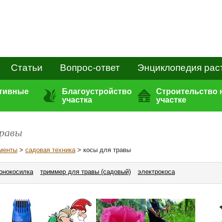
Статьи
Вопрос-ответ
Энциклопедия рас
ативные
Благоустройство
Строительство 
участка
участке
травы
ументы
>
садовая техника
> косы для травы
зонокосилка
триммер для травы (садовый)
электрокоса