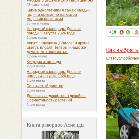
Рассказ о Биденсе (это такой цветок)
23 часа назад
Какие однолетники я сажаю каждый
год — и почему не гонюсь за
модными новинками
23 часа назад
Народный календарь. Дневник
+18
погоды 5 августа 2026 года
1 день назад
Август : Клубника „Брилла“ и другие
цветут, плодят. Теперь : «надо же
Как выбрать
думать, что понимать».
1 день назад
благоустройство
Кукуруза этого года
2 дня назад
Народный календарь. Дневник
погоды 4 августа 2026 года
2 дня назад
Болотистый участок
2 дня назад
Дневник ландшафтного дизайна.
Совместимость растений
2 дня назад
Книга рекордов Асиенды