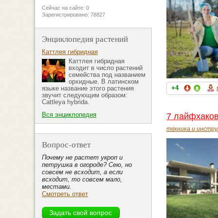
Сейчас на сайте: 0
Зарегистрировано: 78827
Энциклопедия растений
Каттлея гибридная
Каттлея гибридная
входит в число растений
семейства под названием
орхидные. В латинском
+4
языке название этого растения
звучит следующим образом:
Cattleya hybrida.
Вся энциклопедия
7 лайфхаков
техника и инстр
Вопрос-ответ
Почему не растет укроп и
петрушка в огороде? Сею, но
совсем не всходит, а если
всходит, то совсем мало,
местами.
Смотреть ответ