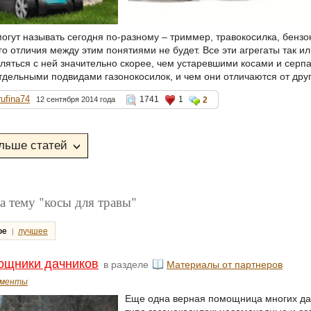
огут называть сегодня по-разному – триммер, травокосилка, бензо
о отличия между этим понятиями не будет. Все эти агрегаты так ил
ляться с ней значительно скорее, чем устаревшими косами и серп
тдельными подвидами газонокосилок, и чем они отличаются от друг
rufina74
1741
1
12 сентября 2014 года
2
а тему "косы для травы"
|
ое
лучшее
ощники дачников
в разделе
Материалы от партнеров
ументы
Еще одна верная помощница многих дач