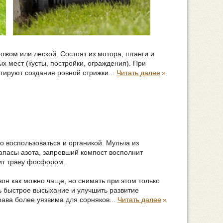
жом или леской. Состоят из мотора, штанги и
 мест (кусты, постройки, ограждения). При
тируют создания ровной стрижки...
Читать далее
»
 воспользоваться и органикой. Мульча из
апасы азота, запревший компост восполнит
тит траву фосфором.
он как можно чаще, но снимать при этом только
ь быстрое высыхание и улучшить развитие
рава более уязвима для сорняков...
Читать далее
»