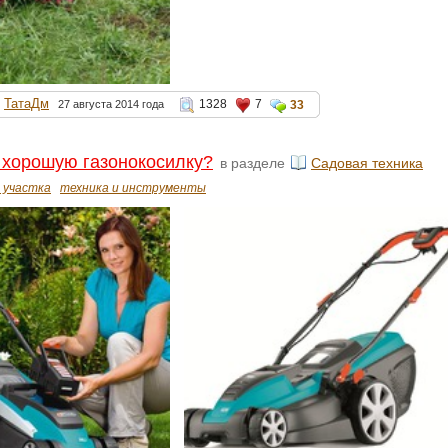
ТатаДм
1328
7
27 августа 2014 года
33
 хорошую газонокосилку?
в разделе
Садовая техника
 участка
техника и инструменты