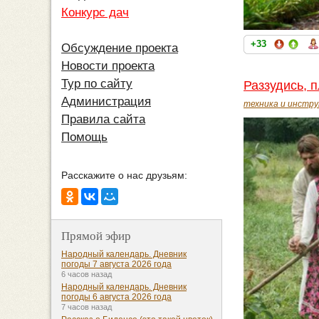
Конкурс дач
+33
Обсуждение проекта
Новости проекта
Тур по сайту
Раззудись, п
Администрация
техника и инстр
Правила сайта
Помощь
Расскажите о нас друзьям:
Прямой эфир
Народный календарь. Дневник
погоды 7 августа 2026 года
6 часов назад
Народный календарь. Дневник
погоды 6 августа 2026 года
7 часов назад