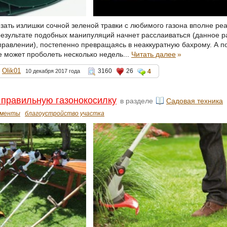
езать излишки сочной зеленой травки с любимого газона вполне ре
 результате подобных манипуляций начнет расслаиваться (данное 
равлении), постепенно превращаясь в неаккуратную бахрому. А п
е может проболеть несколько недель...
Читать далее
»
Olik01
3160
26
10 декабря 2017 года
4
 правильную газонокосилку
в разделе
Садовая техника
ументы
благоустройство участка