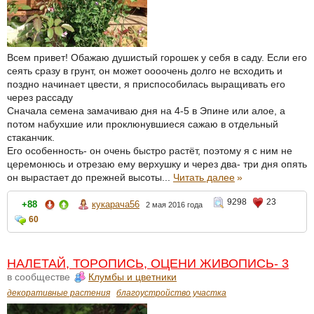
Всем привет! Обажаю душистый горошек у себя в саду. Если его
сеять сразу в грунт, он может оооочень долго не всходить и
поздно начинает цвести, я приспособилась выращивать его
через рассаду
Сначала семена замачиваю дня на 4-5 в Эпине или алое, а
потом набухшие или проклюнувшиеся сажаю в отдельный
стаканчик.
Его особенность- он очень быстро растёт, поэтому я с ним не
церемонюсь и отрезаю ему верхушку и через два- три дня опять
он вырастает до прежней высоты...
Читать далее
»
9298
23
+88
кукарача56
2 мая 2016 года
60
НАЛЕТАЙ, ТОРОПИСЬ, ОЦЕНИ ЖИВОПИСЬ- 3
в сообществе
Клумбы и цветники
декоративные растения
благоустройство участка