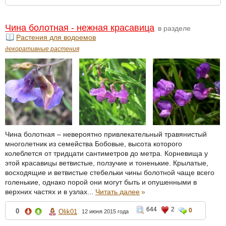
Чина болотная - нежная красавица
в разделе
Растения для водоемов
декоративные растения
Чина болотная – невероятно привлекательный травянистый
многолетник из семейства Бобовые, высота которого
колеблется от тридцати сантиметров до метра. Корневища у
этой красавицы ветвистые, ползучие и тоненькие. Крылатые,
восходящие и ветвистые стебельки чины болотной чаще всего
голенькие, однако порой они могут быть и опушенными в
верхних частях и в узлах...
Читать далее
»
644
2
0
0
Olik01
12 июня 2015 года