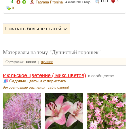
1721
3
+4
Tatyana Pronina
4 июля 2017 года
0
Материалы на тему "Душистый горошек"
Сортировка:
|
новое
лучшее
Июльское цветение ( микс цветов)
в сообществе
Садовые цветы и флористика
декоративные растения
сад и огород