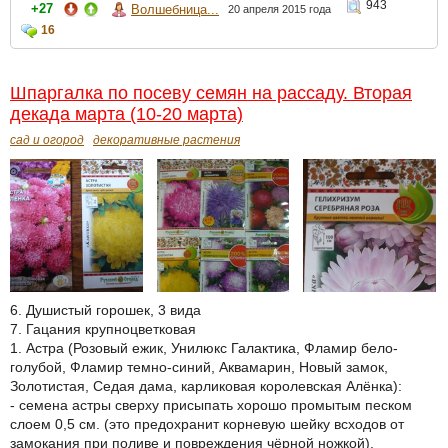
943
+27
Волшебница...
20 апреля 2015 года
16
Шпаргалка по посеву семян на рассаду. Вторая
декада марта (10-20 марта)
сад и огород
декоративные растения
6. Душистый горошек, 3 вида
7. Гацания крупноцветковая
1. Астра (Розовый ежик, Унилюкс Галактика, Фламир бело-
голубой, Фламир темно-синий, Аквамарин, Новый замок,
Золотистая, Седая дама, карликовая королевская Алёнка):
- семена астры сверху присыпать хорошо промытым песком
слоем 0,5 см. (это предохранит корневую шейку всходов от
замокания при поливе и повреждения чёрной ножкой).