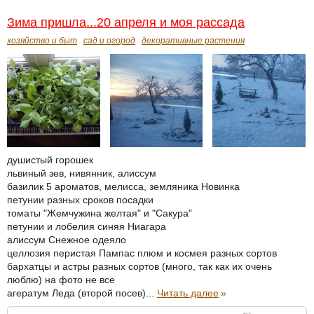
Зима пришла...20 апреля и моя рассада
хозяйство и быт
сад и огород
декоративные растения
душистый горошек
львиный зев, нивянник, алиссум
базилик 5 ароматов, мелисса, земляника Новинка
петунии разных сроков посадки
томаты "Жемчужина желтая" и "Сакура"
петунии и лобелия синяя Ниагара
алиссум Снежное одеяло
целлозия перистая Пампас плюм и космея разных сортов
бархатцы и астры разных сортов (много, так как их очень
люблю) на фото не все
агератум Леда (второй посев)...
Читать далее
»