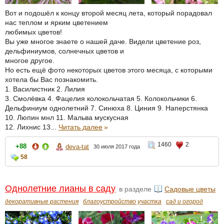
Вот и подошёл к концу второй месяц лета, который порадовал
нас теплом и ярким цветением
любимых цветов!
Вы уже многое знаете о нашей даче. Видели цветение роз,
дельфиниумов, солнечных цветов и
многое другое.
Но есть ещё фото некоторых цветов этого месяца, с которыми
хотела бы Вас познакомить.
1. Василистник 2. Лилия
3. Смолёвка 4. Фацелия колокольчатая 5. Колокольчики 6.
Дельфиниум однолетний 7. Синюха 8. Циния 9. Наперстянка
10. Люпин мнл 11. Мальва мускусная
12. Лихнис 13...
Читать далее
»
1460
2
+88
deva-tat
30 июля 2017 года
58
Однолетние лианы в саду
в разделе
Садовые цветы
декоративные растения
благоустройство участка
сад и огород