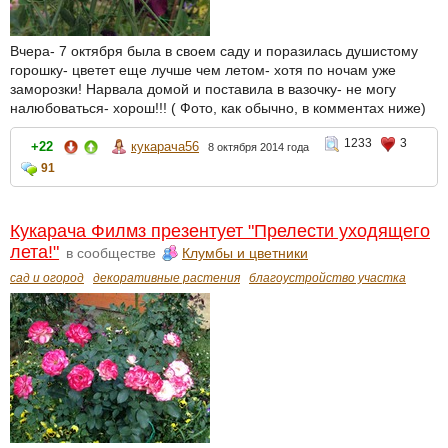
Вчера- 7 октября была в своем саду и поразилась душистому
горошку- цветет еще лучше чем летом- хотя по ночам уже
заморозки! Нарвала домой и поставила в вазочку- не могу
налюбоваться- хорош!!! ( Фото, как обычно, в комментах ниже)
1233
3
+22
кукарача56
8 октября 2014 года
91
Кукарача Филмз презентует "Прелести уходящего
лета!"
в сообществе
Клумбы и цветники
сад и огород
декоративные растения
благоустройство участка