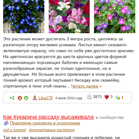
Это растение может достигать 3 метра роста, цепляясь за
различную опору мелкими усиками. Листья имеют сизовато-
зеленоватую окраску, что само по себе уже достаточно красиво.
На цветоносах красуются до шести крупных цветов формой
напоминающих порхающих бабочек и имеющих самые
разнообразные окраски, не только однотонные, но и
двухцветные. Но больше всего привлекает в этом растении
тонкий аромат, который окутывает беседку или скамейку,
спрятанную в тени этой лианы...
Читать далее
»
3875
3
1
+1
Lika179
4 июля 2016 года
Как Кукарача рассаду высаживала
в сообществе
Практикум садовода и огородника
сад и огород
декоративные растения
Так же я уже высадила душистый горошек и лобелию, не