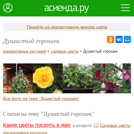
Перейти на неадаптивную версию сайта
Душистый горошек
декоративные растения
>
садовые цветы
> Душистый горошек
Все фото на тему "Душистый горошек"
Статьи на тему "Душистый горошек"
Какие цветы посеять в мае
в разделе
Садовые цветы
декоративные растения