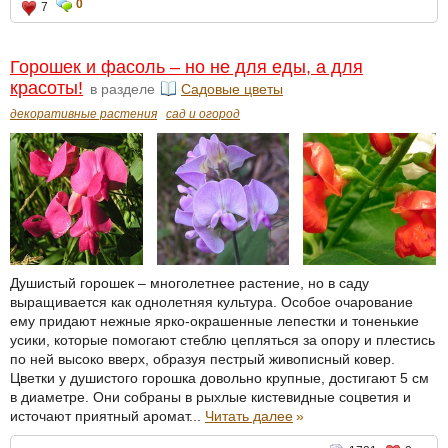
0
7
Горошек и фасоль – но не для еды, а для
красоты!
в разделе
Садовые цветы
декоративные растения
сад и огород
Душистый горошек – многолетнее растение, но в саду
выращивается как однолетняя культура. Особое очарование
ему придают нежные ярко-окрашенные лепестки и тоненькие
усики, которые помогают стеблю цепляться за опору и плестись
по ней высоко вверх, образуя пестрый живописный ковер.
Цветки у душистого горошка довольно крупные, достигают 5 см
в диаметре. Они собраны в рыхлые кистевидные соцветия и
источают приятный аромат...
Читать далее
»