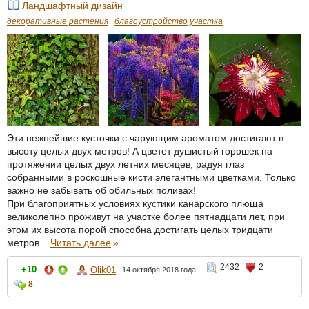
Ландшафтный дизайн
декоративные растения
благоустройство участка
Эти нежнейшие кусточки с чарующим ароматом достигают в
высоту целых двух метров! А цветет душистый горошек на
протяжении целых двух летних месяцев, радуя глаз
собранными в роскошные кисти элегантными цветками. Только
важно не забывать об обильных поливах!
При благоприятных условиях кустики канарского плюща
великолепно проживут на участке более пятнадцати лет, при
этом их высота порой способна достигать целых тридцати
метров...
Читать далее
»
2432
2
+10
Olik01
14 октября 2018 года
8