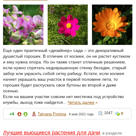
Еще один практичный «дизайнер» сада – это декоративный
душистый горошек. В отличие от космеи, он не растет кустиком
и ему нужна опора. Но он также станет отличным решением,
если нужно спрятать недокрашенную стенку беседки, старый
забор или украсить собой сетку рабицу. Кстати, если космея
начнет украшать ваш участок в первой половине лета, то
горошек будет распускать свои бутоны во второй и даже
осенью.
Если на вашем участке совсем нет местечка под устройство
клумбы, выход тоже найдется...
Читать далее
»
1047
0
+4
Tatyana Pronina
6 мая 2021 года
Лучшие вьющиеся растения для дачи
в разделе