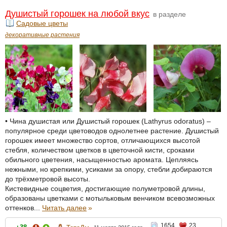
Душистый горошек на любой вкус
в разделе
Садовые цветы
декоративные растения
• Чина душистая или Душистый горошек (Lathyrus odoratus) –
популярное среди цветоводов однолетнее растение. Душистый
горошек имеет множество сортов, отличающихся высотой
стебля, количеством цветков в цветочной кисти, сроками
обильного цветения, насыщенностью аромата. Цепляясь
нежными, но крепкими, усиками за опору, стебли добираются
до трёхметровой высоты.
Кистевидные соцветия, достигающие полуметровой длины,
образованы цветками с мотыльковым венчиком всевозможных
оттенков...
Читать далее
»
1654
23