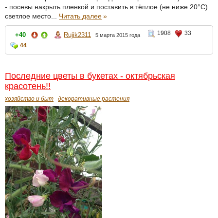
- посевы накрыть пленкой и поставить в тёплое (не ниже 20°С)
светлое место...
Читать далее
»
1908
33
+40
Rujik2311
5 марта 2015 года
44
Последние цветы в букетах - октябрьская
красотень!!
хозяйство и быт
декоративные растения