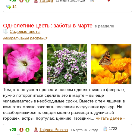
+38
ТатаДм
11 марта 2015 года
14
Однолетние цветы: заботы в марте
в разделе
Садовые цветы
декоративные растения
Тем, кто не успел провести посевы однолетников в феврале,
нужно поторопиться сделать это в марте – вы еще
укладываетесь в необходимые сроки. Вместе с тем ящички в
комнатах можно заселять посевами следующих культур. На
освободившиеся площади можно размещать душистый
горошек, астры, портулак, циннию, гвоздики...
Читать далее
»
1722
+20
Tatyana Pronina
7 марта 2017 года