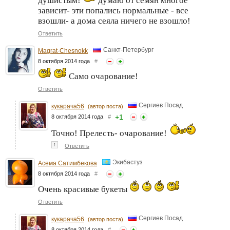
душистым!
думаю от семян многое
зависит- эти попались нормальные - все
взошли- а дома сеяла ничего не взошло!
Ответить
Санкт-Петербург
Magrat-Chesnokk
8 октября 2014 года
#
Само очарование!
Ответить
Сергиев Посад
кукарача56
(автор поста)
+
1
8 октября 2014 года
#
Точно! Прелесть- очарование!
↑
Ответить
Экибастуз
Асема Сатимбекова
8 октября 2014 года
#
Очень красивые букеты
Ответить
Сергиев Посад
кукарача56
(автор поста)
8 октября 2014 года
#