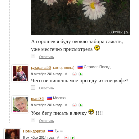
А горошек я буду ококло забора сажать,
уже местечко присмотрела
↑
Ответить
Сергиев Посад
кукарача56
(автор поста)
9 октября 2014 года
#
Чего не пишешь мне про еду из спецкафе?
↑
Ответить
Москва
mani36
9 октября 2014 года
#
Уже бегу писать в личку
!!!!
↑
Ответить
Тула
Помидориха
8 октября 2014 года
#