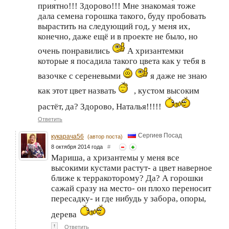
приятно!!! Здорово!!! Мне знакомая тоже
дала семена горошка такого, буду пробовать
вырастить на следующий год, у меня их,
конечно, даже ещё и в проекте не было, но
очень понравились
А хризантемки
которые я посадила такого цвета как у тебя в
вазочке с сереневыми
я даже не знаю
как этот цвет назвать
, кустом высоким
растёт, да? Здорово, Наталья!!!!!
Ответить
Сергиев Посад
кукарача56
(автор поста)
8 октября 2014 года
#
Мариша, а хризантемы у меня все
высокими кустами растут- а цвет наверное
ближе к терракоторому? Да? А горошки
сажай сразу на место- он плохо переносит
пересадку- и где нибудь у забора, опоры,
дерева
↑
Ответить