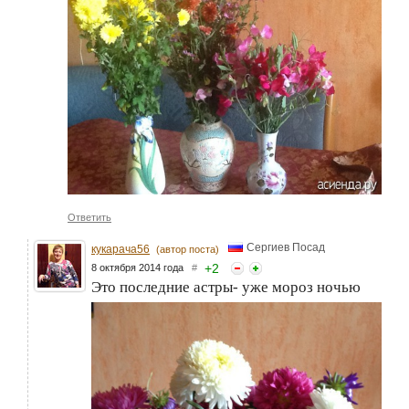
Ответить
Сергиев Посад
кукарача56
(автор поста)
+
2
8 октября 2014 года
#
Это последние астры- уже мороз ночью