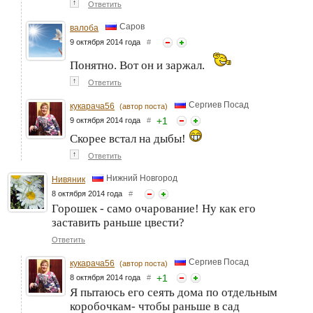
↑
Ответить
Саров
валоба
9 октября 2014 года
#
Понятно. Вот он и заржал.
↑
Ответить
Сергиев Посад
кукарача56
(автор поста)
+
1
9 октября 2014 года
#
Скорее встал на дыбы!
↑
Ответить
Нижний Новгород
Нивяник
8 октября 2014 года
#
Горошек - само очарование! Ну как его
заставить раньше цвести?
Ответить
Сергиев Посад
кукарача56
(автор поста)
+
1
8 октября 2014 года
#
Я пытаюсь его сеять дома по отдельным
коробочкам- чтобы раньше в сад