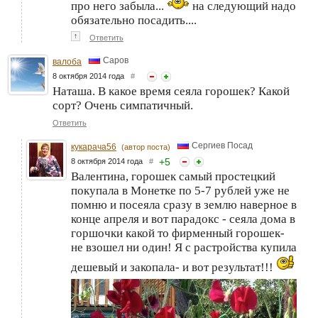
про него забыла...
на следующий надо
обязательно посадить....
↑
Ответить
Саров
валоба
8 октября 2014 года
#
Наташа. В какое время сеяла горошек? Какой
сорт? Очень симпатичный.
Ответить
Сергиев Посад
кукарача56
(автор поста)
+
5
8 октября 2014 года
#
Валентина, горошек самый простецкий
покупала в Монетке по 5-7 рублей уже не
помню и посеяла сразу в землю наверное в
конце апреля и вот парадокс - сеяла дома в
горшочки какой то фирменный горошек-
не взошел ни один! Я с растройства купила
дешевый и закопала- и вот результат!!!