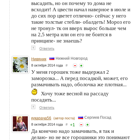
высадить, но он почему то дома не
всходит! А цвести начал наверное в июле и
до сих пор цветет отлично- сейчас у него
такие толстые стебли- обалдеть! Мороз его
не тронул- тк он вверх вырос больше чем
на 2,5 метра или он его не боится в
принципе- не знаешь?
↑
Ответить
Нижний Новгород
Нивяник
8 октября 2014 года
#
У меня горошек тоже выдержал 2
заморозка... А перед посадкой, может, его
размачивать надо, оболочка же плотная...
Хочу тоже весной на рассаду
посадить...
↑
Ответить
Сергиев Посад
кукарача56
(автор поста)
+
1
8 октября 2014 года
#
Да конечно надо замачивать, я так и
делаю- но не все горошинки это понимают