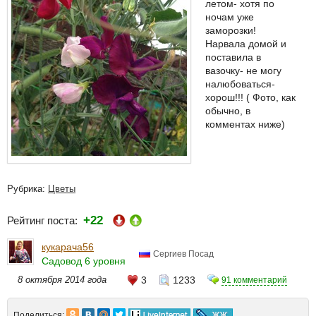
летом- хотя по
ночам уже
заморозки!
Нарвала домой и
поставила в
вазочку- не могу
налюбоваться-
хорош!!! ( Фото, как
обычно, в
комментах ниже)
Рубрика:
Цветы
+22
Рейтинг поста:
кукарача56
Сергиев Посад
Садовод 6 уровня
8 октября 2014 года
3
1233
91 комментарий
Поделиться: