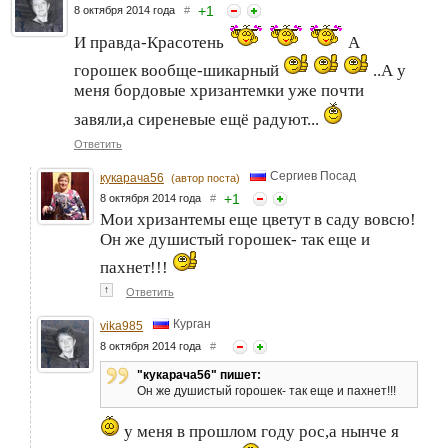
+
1
8 октября 2014 года
#
И правда-Красотень
А
горошек вообще-шикарный
..А у
меня бордовые хризантемки уже почти
завяли,а сиреневые ещё радуют...
Ответить
Сергиев Посад
кукарача56
(автор поста)
+
1
8 октября 2014 года
#
Мои хризантемы еще цветут в саду вовсю!
Он же душистый горошек- так еще и
пахнет!!!
↑
Ответить
Курган
vika985
8 октября 2014 года
#
"кукарача56" пишет:
Он же душистый горошек- так еще и пахнет!!!
у меня в прошлом году рос,а нынче я