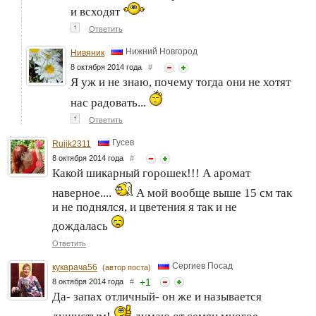
и всходят
↑
Ответить
Нижний Новгород
Нивяник
8 октября 2014 года
#
Я уж и не знаю, почему тогда они не хотят
нас радовать...
↑
Ответить
Гусев
Rujik2311
8 октября 2014 года
#
Какой шикарный горошек!!! А аромат
наверное....
А мой вообще выше 15 см так
и не поднялся, и цветения я так и не
дождалась
Ответить
Сергиев Посад
кукарача56
(автор поста)
+
1
8 октября 2014 года
#
Да- запах отличный- он же и называется