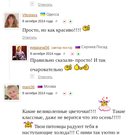
↑
Ответить
Одесса
Vitoslava
8 октября 2014 года
#
Просто, но как красиво!!!!
Ответить
Сергиев Посад
кукарача56
(автор поста)
8 октября 2014 года
#
Правильно сказали- просто! И так
очаровательно
↑
Ответить
Москва
mani36
8 октября 2014 года
#
Какие великолепные цветочки!!!!
Такие
классные, даже не верится что это осень!!!!!
Твои питомцы радуют тебя в
наступающие холода!!! С ними так уютно и