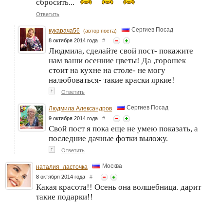
сбросить...
Ответить
Сергиев Посад
кукарача56
(автор поста)
8 октября 2014 года
#
Людмила, сделайте свой пост- покажите
нам ваши осенние цветы! Да ,горошек
стоит на кухне на столе- не могу
налюбоваться- такие краски яркие!
↑
Ответить
Сергиев Посад
Людмила Александров
9 октября 2014 года
#
Свой пост я пока еще не умею показать, а
последние дачные фотки выложу.
↑
Ответить
Москва
наталия_ласточка
8 октября 2014 года
#
Какая красота!! Осень она волшебница. дарит
такие подарки!!