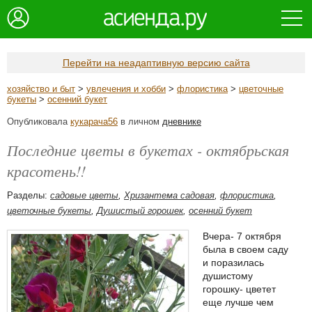
Перейти на неадаптивную версию сайта
хозяйство и быт
>
увлечения и хобби
>
флористика
>
цветочные
букеты
>
осенний букет
Опубликовала
кукарача56
в личном
дневнике
Последние цветы в букетах - октябрьская
красотень!!
Разделы:
садовые цветы
,
Хризантема садовая
,
флористика
,
цветочные букеты
,
Душистый горошек
,
осенний букет
Вчера- 7 октября
была в своем саду
и поразилась
душистому
горошку- цветет
еще лучше чем