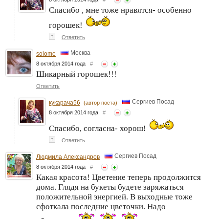
Спасибо , мне тоже нравятся- особенно
горошек!
↑
Ответить
Москва
solome
8 октября 2014 года
#
Шикарный горошек!!!
Ответить
Сергиев Посад
кукарача56
(автор поста)
8 октября 2014 года
#
Спасибо, согласна- хорош!
↑
Ответить
Сергиев Посад
Людмила Александров
8 октября 2014 года
#
Какая красота! Цветение теперь продолжится
дома. Глядя на букеты будете заряжаться
положительной энергией. В выходные тоже
сфоткала последние цветочки. Надо