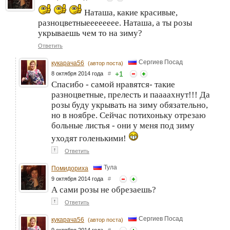
Наташа, какие красивые,
разноцветныееееееее. Наташа, а ты розы
укрываешь чем то на зиму?
Ответить
Сергиев Посад
кукарача56
(автор поста)
+
1
8 октября 2014 года
#
Спасибо - самой нравятся- такие
разноцветные, прелесть и паааахнут!!! Да
розы буду укрывать на зиму обязательно,
но в ноябре. Сейчас потихоньку отрезаю
больные листья - они у меня под зиму
уходят голенькими!
↑
Ответить
Тула
Помидориха
9 октября 2014 года
#
А сами розы не обрезаешь?
↑
Ответить
Сергиев Посад
кукарача56
(автор поста)
9 октября 2014 года
#