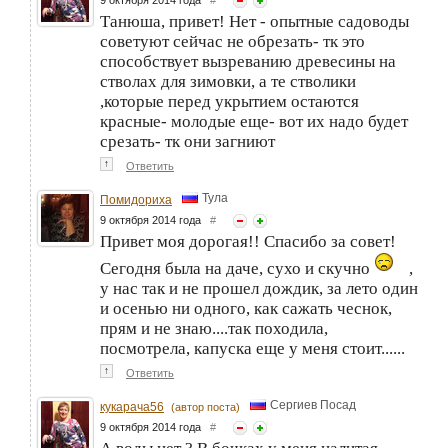
Танюша, привет! Нет - опытные садоводы
советуют сейчас не обрезать- тк это
способствует вызреванию древесины на
стволах для зимовки, а те стволики
,которые перед укрытием остаются
красные- молодые еще- вот их надо будет
срезать- тк они загниют
↑
Ответить
Тула
Помидориха
9 октября 2014 года
#
Привет моя дорогая!! Спасибо за совет!
Сегодня была на даче, сухо и скучно
,
у нас так и не прошел дождик, за лето один
и осенью ни одного, как сажать чеснок,
прям и не знаю....так походила,
посмотрела, капуска еще у меня стоит......
↑
Ответить
Сергиев Посад
кукарача56
(автор поста)
9 октября 2014 года
#