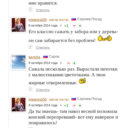
мне нравится.
↑
Ответить
Сергиев Посад
кукарача56
(автор поста)
+
1
8 октября 2014 года
#
Его классно сажать у забора или у дерева-
он сам забирается без проблем!
↑
Ответить
Саров
валоба
8 октября 2014 года
#
Сажала несколько раз. Вырастали ниточки
с малюсенькими цветочками. А твои
жирные откормленные.
↑
Ответить
Сергиев Посад
кукарача56
(автор поста)
+
1
8 октября 2014 года
#
Да ты знаешь- там навоз весной положила
конский перепревший- вот ему наверное и
понравилось!