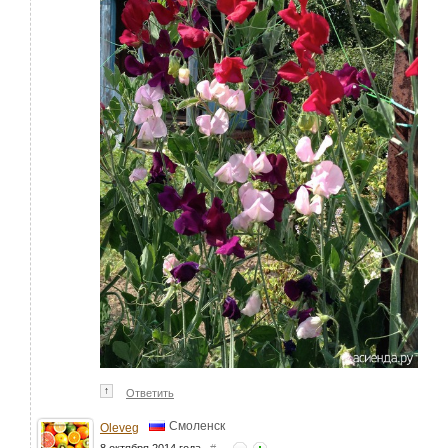
↑
Ответить
Смоленск
Oleveg
8 октября 2014 года
#