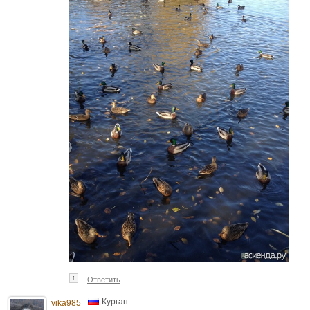
↑
Ответить
Курган
vika985