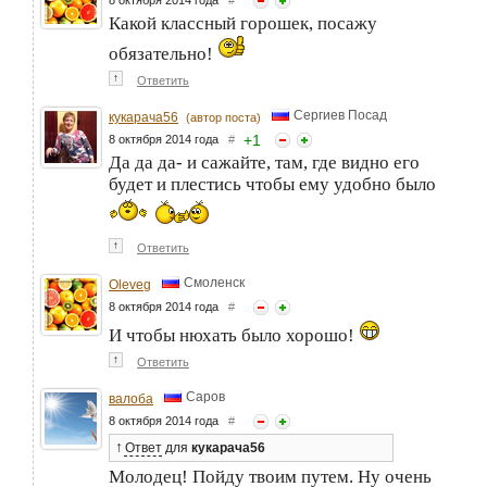
Какой классный горошек, посажу
обязательно!
↑
Ответить
Сергиев Посад
кукарача56
(автор поста)
+
1
8 октября 2014 года
#
Да да да- и сажайте, там, где видно его
будет и плестись чтобы ему удобно было
↑
Ответить
Смоленск
Oleveg
8 октября 2014 года
#
И чтобы нюхать было хорошо!
↑
Ответить
Саров
валоба
8 октября 2014 года
#
↑
Ответ
для
кукарача56
Молодец! Пойду твоим путем. Ну очень