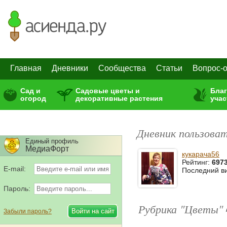
Главная
Дневники
Сообщества
Статьи
Вопрос-о
Сад и
Садовые цветы и
Бла
огород
декоративные растения
учас
Дневник пользоват
Единый профиль
МедиаФорт
кукарача56
Рейтинг:
697
E-mail:
Последний в
Пароль:
Рубрика "Цветы"
Забыли пароль?