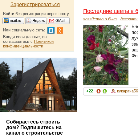
Зарегистрироваться
Последние цветы в бу
Войти без регистрации через почту:
хозяйство и быт
декорат
mail.ru
Яндекс
GMail
Вч
Или социальную сеть:
по
Вводя свои данные, вы
лу
соглашаетесь с
Политикой
за
конфиденциальности
ва
Фо
+22
кукарача56
Собираетесь строить
дом? Подпишитесь на
канал о строительстве