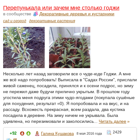
Перепунькала или зачем мне столько годжи
в сообществе
Декоративные деревья и кустарники
сад и огород
декоративные растения
Несколько лет назад заговорили все о чуде-юде Годжи. А мне
же всё надо попробовать! Выписала в "Садах России", прислали
живой саженец, посадила, принялся и к осени подрос, но зиму
не пережил даже будучи прилично укрытым. В прошлом году
угостила меня подруга этими чудо-ягодами (покупала сушёные
для похудения, результат =0). Я попробовала и на вкус, и на
рассаду. Всхожесть прекрасная, всем раздала, два кустика
посадила в деревне. На зиму ничем не укрывала. Была
удивлена, но перезимовали и заколосились...
Читать далее
»
2429
+92
Галина Кушакова
8 мая 2016 года