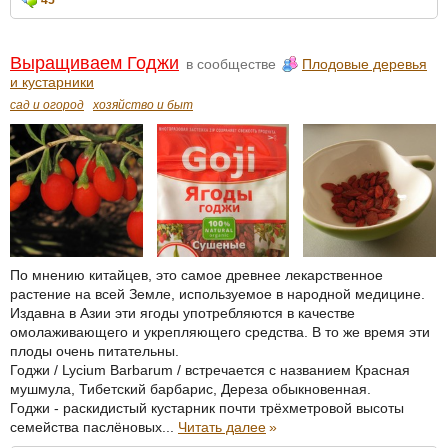
45
Выращиваем Годжи
в сообществе
Плодовые деревья
и кустарники
сад и огород
хозяйство и быт
По мнению китайцев, это самое древнее лекарственное
растение на всей Земле, используемое в народной медицине.
Издавна в Азии эти ягоды употребляются в качестве
омолаживающего и укрепляющего средства. В то же время эти
плоды очень питательны.
Годжи / Lycium Barbarum / встречается с названием Красная
мушмула, Тибетский барбарис, Дереза обыкновенная.
Годжи - раскидистый кустарник почти трёхметровой высоты
семейства паслёновых...
Читать далее
»