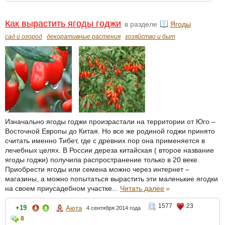
Как вырастить ягоды годжи
в разделе
Ягоды
сад и огород
декоративные растения
хозяйство и быт
Изначально ягоды годжи произрастали на территории от Юго –
Восточной Европы до Китая. Но все же родиной годжи принято
считать именно Тибет, где с древних пор она применяется в
лечебных целях. В России дереза китайская ( второе название
ягоды годжи) получила распространение только в 20 веке.
Приобрести ягоды или семена можно через интернет –
магазины, а можно попытаться вырастить эти маленькие ягодки
на своем приусадебном участке...
Читать далее
»
1577
23
+19
Аюта
4 сентября 2014 года
8