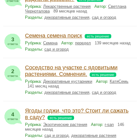
ответов
Рубрика:
Лекарственные растения
Автор:
Светлана
Черноталова
89 месяцев назад
Разделы:
декоративные растения
,
сад и огород
Семена семена поиск
есть решение
3
Рубрика:
Семена
Автор:
передел
139 месяцев назад
ответа
Разделы:
сад и огород
Соседство на участке с ядовитыми
2
растениями. Сомнения.
есть решение
ответа
Рубрика:
Декоративные кустарники
Автор:
КатяСемь
141 месяц назад
Разделы:
декоративные растения
,
сад и огород
Ягоды годжи, что это? Стоит ли сажать
4
в саду?
есть решение
ответа
Рубрика:
Экзотические растения
Автор:
r-san
146
месяцев назад
Разделы:
сад и огород
,
декоративные растения