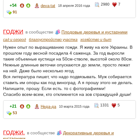
2980
7
+54
deva-tat
18 апреля 2016 года
91
ГОДЖИ
в сообществе
Плодовые деревья и кустарники
сад и огород
благоустройство участка
хозяйство и быт
Нужен опыт по выращиванию гожди. Я живу на юге Украины. В
прошлом году весной посадила 4 саженца. За год выросли
такие объемные кустищи на 50см-стволе, высотой около 80см.
Нежные длинные веточки опускаются до земли, просто лежат
на ней. Даже было несколько ягод.
Вся литература пишет, что надо подвязывать. Муж собирается
ставить им опоры как под виноград. А я прошу этого не делать.
Напишите, прошу. Если есть. то с фотографиями!
Спасибо всем-всем, кто откликнется на зов страждущей души!
1331
5
+21
Неда-да
10 марта 2015 года
53
ГОДЖИ.
в сообществе
Декоративные деревья и
кустарники