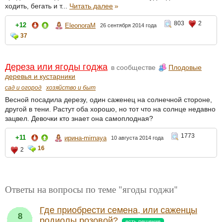
ходить, бегать и т...
Читать далее
»
803
2
+12
EleonoraM
26 сентября 2014 года
37
Дереза или ягоды годжа
в сообществе
Плодовые
деревья и кустарники
сад и огород
хозяйство и быт
Весной посадила дерезу, один саженец на солнечной стороне,
другой в тени. Растут оба хорошо, но тот что на солнце недавно
зацвел. Девочки кто знает она самоплодная?
1773
+11
ирина-mirnaya
10 августа 2014 года
16
2
Ответы на вопросы по теме "ягоды годжи"
Где приобрести семена, или саженцы
8
родиолы розовой?
есть решение