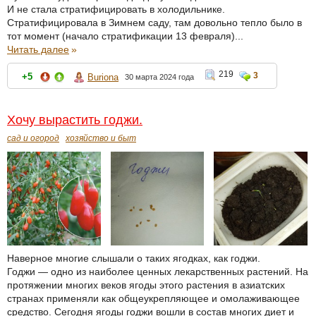
И не стала стратифицировать в холодильнике.
Стратифицировала в Зимнем саду, там довольно тепло было в
тот момент (начало стратификации 13 февраля)...
Читать далее
»
219
3
+5
Buriona
30 марта 2024 года
Хочу вырастить годжи.
сад и огород
хозяйство и быт
Наверное многие слышали о таких ягодках, как годжи.
Годжи — одно из наиболее ценных лекарственных растений. На
протяжении многих веков ягоды этого растения в азиатских
странах применяли как общеукрепляющее и омолаживающее
средство. Сегодня ягоды годжи вошли в состав многих диет и