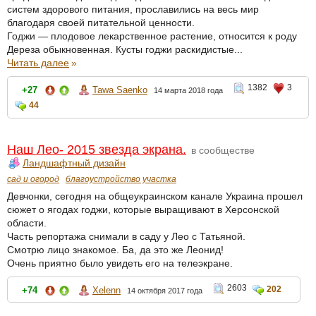
систем здорового питания, прославились на весь мир
благодаря своей питательной ценности.
Годжи — плодовое лекарственное растение, относится к роду
Дереза обыкновенная. Кусты годжи раскидистые...
Читать далее
»
1382
3
+27
Tawa Saenko
14 марта 2018 года
44
Наш Лео- 2015 звезда экрана.
в сообществе
Ландшафтный дизайн
сад и огород
благоустройство участка
Девчонки, сегодня на общеукраинском канале Украина прошел
сюжет о ягодах годжи, которые выращивают в Херсонской
области.
Часть репортажа снимали в саду у Лео с Татьяной.
Смотрю лицо знакомое. Ба, да это же Леонид!
Очень приятно было увидеть его на телеэкране.
2603
202
+74
Xelenn
14 октября 2017 года