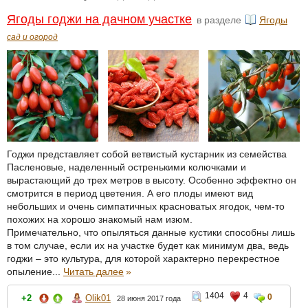
Ягоды годжи на дачном участке
в разделе
Ягоды
сад и огород
Годжи представляет собой ветвистый кустарник из семейства
Пасленовые, наделенный остренькими колючками и
вырастающий до трех метров в высоту. Особенно эффектно он
смотрится в период цветения. А его плоды имеют вид
небольших и очень симпатичных красноватых ягодок, чем-то
похожих на хорошо знакомый нам изюм.
Примечательно, что опыляться данные кустики способны лишь
в том случае, если их на участке будет как минимум два, ведь
годжи – это культура, для которой характерно перекрестное
опыление...
Читать далее
»
1404
4
0
+2
Olik01
28 июня 2017 года