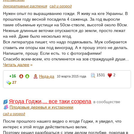
декоративные растения
сад и огород
Нужен опыт по выращиванию гожди. Я живу на юге Украины. В
прошлом году весной посадила 4 саженца. За год выросли
такие объемные кустищи на 50см-стволе, высотой около 80см.
Нежные длинные веточки опускаются до земли, просто лежат
на ней. Даже было несколько ягод.
Вся литература пишет, что надо подвязывать. Муж собирается
ставить им опоры как под виноград. А я прошу этого не делать.
Напишите, прошу. Если есть. то с фотографиями!
Спасибо всем-всем, кто откликнется на зов страждущей души...
Читать далее
»
1531
2
+16
Неда-да
10 марта 2015 года
27
Ягода Годжи,... все таки созрела
в сообществе
Плодовые деревья и кустарники
сад и огород
После прошлого нашего видео о ягоде Годжи, я увидел, что
интерес к этой ягоде действительно велик.
Поэтому решил разобраться с этим делом поглубже, покопав в