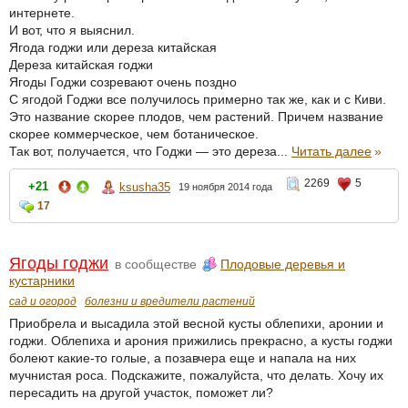
интернете.
И вот, что я выяснил.
Ягода годжи или дереза китайская
Дереза китайская годжи
Ягоды Годжи созревают очень поздно
С ягодой Годжи все получилось примерно так же, как и с Киви.
Это название скорее плодов, чем растений. Причем название
скорее коммерческое, чем ботаническое.
Так вот, получается, что Годжи — это дереза...
Читать далее
»
2269
5
+21
ksusha35
19 ноября 2014 года
17
Ягоды годжи
в сообществе
Плодовые деревья и
кустарники
сад и огород
болезни и вредители растений
Приобрела и высадила этой весной кусты облепихи, аронии и
годжи. Облепиха и арония прижились прекрасно, а кусты годжи
болеют какие-то голые, а позавчера еще и напала на них
мучнистая роса. Подскажите, пожалуйста, что делать. Хочу их
пересадить на другой участок, поможет ли?