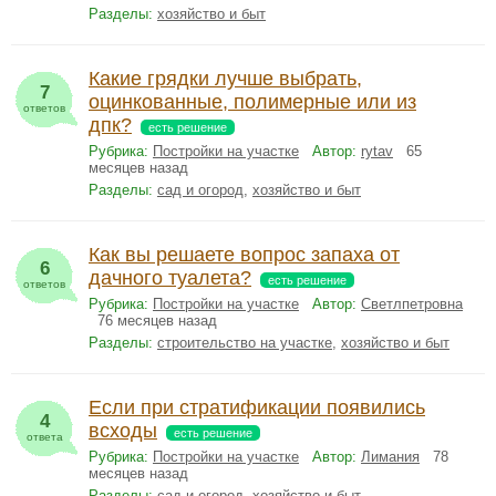
Разделы:
хозяйство и быт
Какие грядки лучше выбрать,
7
оцинкованные, полимерные или из
ответов
дпк?
есть решение
Рубрика:
Постройки на участке
Автор:
rytav
65
месяцев назад
Разделы:
сад и огород
,
хозяйство и быт
Как вы решаете вопрос запаха от
6
дачного туалета?
есть решение
ответов
Рубрика:
Постройки на участке
Автор:
Светлпетровна
76 месяцев назад
Разделы:
строительство на участке
,
хозяйство и быт
Если при стратификации появились
4
всходы
есть решение
ответа
Рубрика:
Постройки на участке
Автор:
Лимания
78
месяцев назад
Разделы:
сад и огород
,
хозяйство и быт