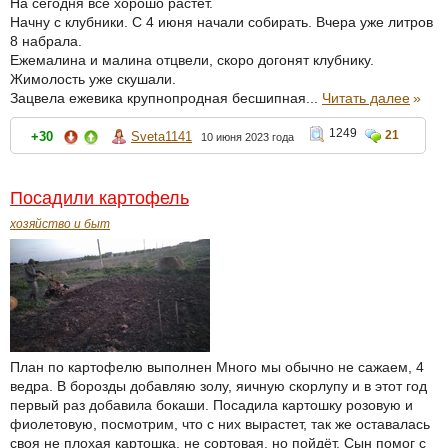
На сегодня всё хорошо растет.
Начну с клубники. С 4 июня начали собирать. Вчера уже литров
8 набрала.
Ежемалина и малина отцвели, скоро догонят клубнику.
Жимолость уже скушали.
Зацвела ежевика крупнопродная бесшипная...
Читать далее
»
1249
21
+30
Sveta1141
10 июня 2023 года
Посадили картофель
хозяйство и быт
План по картофелю выполнен Много мы обычно не сажаем, 4
ведра. В борозды добавляю золу, яичную скорлупу и в этот год
первый раз добавила бокаши. Посадила картошку розовую и
фиолетовую, посмотрим, что с них вырастет, так же оставалась
своя не плохая картошка, не сортовая, но пойдёт. Сын помог с