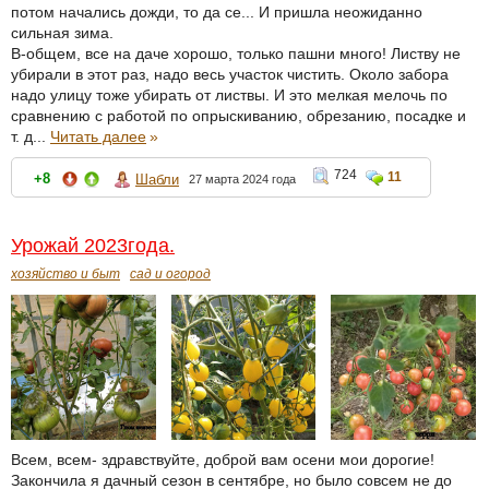
потом начались дожди, то да се... И пришла неожиданно
сильная зима.
В-общем, все на даче хорошо, только пашни много! Листву не
убирали в этот раз, надо весь участок чистить. Около забора
надо улицу тоже убирать от листвы. И это мелкая мелочь по
сравнению с работой по опрыскиванию, обрезанию, посадке и
т. д...
Читать далее
»
724
11
+8
Шабли
27 марта 2024 года
Урожай 2023года.
хозяйство и быт
сад и огород
Всем, всем- здравствуйте, доброй вам осени мои дорогие!
Закончила я дачный сезон в сентябре, но было совсем не до