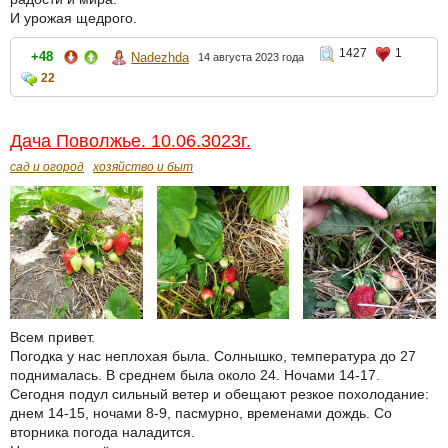
И урожая щедрого.
1427
1
+48
Nadezhda
14 августа 2023 года
22
Дача Поволжье. 10.06.3023г.
сад и огород
хозяйство и быт
Всем привет.
Погодка у нас неплохая была. Солнышко, температура до 27
поднималась. В среднем была около 24. Ночами 14-17.
Сегодня подул сильный ветер и обещают резкое похолодание:
днем 14-15, ночами 8-9, пасмурно, временами дождь. Со
вторника погода наладится.