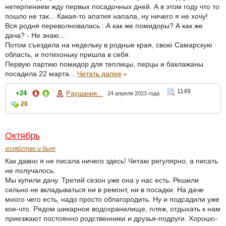
нетерпением жду первых посадочных дней. А в этом году что то
пошло не так... Какая-то апатия напала, ну ничего я не хочу!
Вся родня переволновалась : А как же помидоры? А как же
дача? - Не знаю...
Потом съездила на недельку в родные края, свою Самарскую
область, и потихоньку пришла в себя.
Первую партию помидор для теплицы, перцы и баклажаны
посадила 22 марта...
Читать далее
»
1149
+24
Раушания...
24 апреля 2023 года
20
Октябрь
хозяйство и быт
Как давно я не писала ничего здесь! Читаю регулярно, а писать
не получалось.
Мы купили дачу. Третий сезон уже она у нас есть. Решили
сильно не вкладываться ни в ремонт, ни в посадки. На даче
много чего есть, надо просто облагородить. Ну и подсадили уже
кое-что. Рядом шикарное водохранилище, пляж, отдыхать к нам
приезжают постоянно родственники и друзья-подруги. Хорошо-