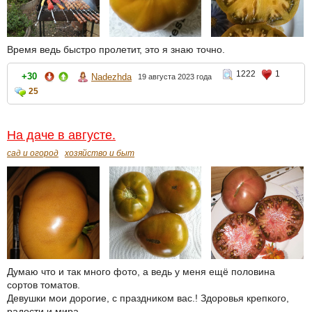
Время ведь быстро пролетит, это я знаю точно.
1222
1
+30
Nadezhda
19 августа 2023 года
25
На даче в августе.
сад и огород
хозяйство и быт
Думаю что и так много фото, а ведь у меня ещё половина
сортов томатов.
Девушки мои дорогие, с праздником вас.! Здоровья крепкого,
радости и мира.