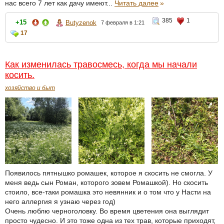
нас всего 7 лет как дачу имеют...
Читать далее
»
385
1
+15
Butyzenok
7 февраля в 1:21
17
Как изменилась травосмесь, когда мы начали
косить.
хозяйство и быт
Появилось пятнышко ромашек, которое я скосить не смогла. У
меня ведь сын Роман, которого зовем Ромашкой). Но скосить
стоило, все-таки ромашка это невянник и о том что у Насти на
него аллергия я узнаю через год)
Очень люблю черноголовку. Во время цветения она выглядит
просто чудесно. И это тоже одна из тех трав, которые приходят,