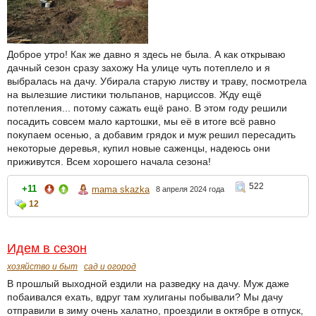
Доброе утро! Как же давно я здесь не была. А как открываю
дачный сезон сразу захожу На улице чуть потеплело и я
выбралась на дачу. Убирала старую листву и траву, посмотрела
на вылезшие листики тюльпанов, нарциссов. Жду ещё
потепления... потому сажать ещё рано. В этом году решили
посадить совсем мало картошки, мы её в итоге всё равно
покупаем осенью, а добавим грядок и муж решил пересадить
некоторые деревья, купил новые саженцы, надеюсь они
приживутся. Всем хорошего начала сезона!
522
+11
mama skazka
8 апреля 2024 года
12
Идем в сезон
хозяйство и быт
сад и огород
В прошлый выходной ездили на разведку на дачу. Муж даже
побаивался ехать, вдруг там хулиганы побывали? Мы дачу
отправили в зиму очень халатно, проездили в октябре в отпуск,