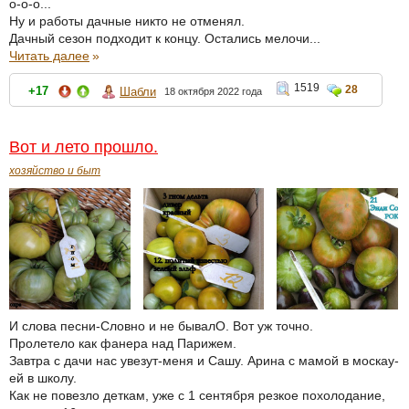
о-о-о...
Ну и работы дачные никто не отменял.
Дачный сезон подходит к концу. Остались мелочи...
Читать далее
»
1519
28
+17
Шабли
18 октября 2022 года
Вот и лето прошло.
хозяйство и быт
И слова песни-Словно и не бывалО. Вот уж точно.
Пролетело как фанера над Парижем.
Завтра с дачи нас увезут-меня и Сашу. Арина с мамой в москау-
ей в школу.
Как не повезло деткам, уже с 1 сентября резкое похолодание,