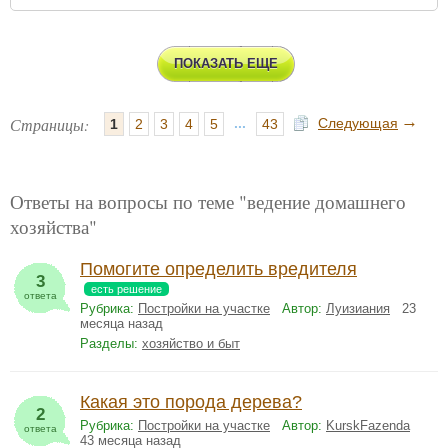
ПОКАЗАТЬ ЕЩЕ
→
Страницы:
...
Следующая
1
2
3
4
5
43
Ответы на вопросы по теме "ведение домашнего
хозяйства"
Помогите определить вредителя
3
есть решение
ответа
Рубрика:
Постройки на участке
Автор:
Луизиания
23
месяца назад
Разделы:
хозяйство и быт
Какая это порода дерева?
2
Рубрика:
Постройки на участке
Автор:
KurskFazenda
ответа
43 месяца назад