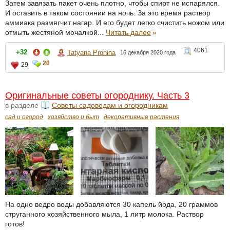
Затем завязать пакет очень плотно, чтобы спирт не испарялся.
И оставить в таком состоянии на ночь. За это время раствор
аммиака размягчит нагар. И его будет легко счистить ножом или
отмыть жестяной мочалкой...
Читать далее
»
4061
+32
Tatyana Pronina
16 декабря 2020 года
20
29
Оригинальные советы огороднику. Часть 3
в разделе
Советы садоводам и огородникам
сад и огород
хозяйство и быт
декоративные растения
На одно ведро воды добавляются 30 капель йода, 20 граммов
струганного хозяйственного мыла, 1 литр молока. Раствор
готов!