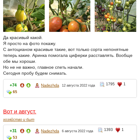
Да красивый какой.
Я просто на фото покажу.
С антоцианом красивые такие, вот только сорта непонятные
теперь какие. Аринка помогала циферки расставлять. Вообще
обе мы хороши.
Но не не важно, главное спеть начали.
Сегодня пробу будем снимать.
1795
1
+74
Nadezhda
12 августа 2022 года
65
Вот и август.
хозяйство и быт
1393
1
+31
Nadezhda
6 августа 2022 года
53