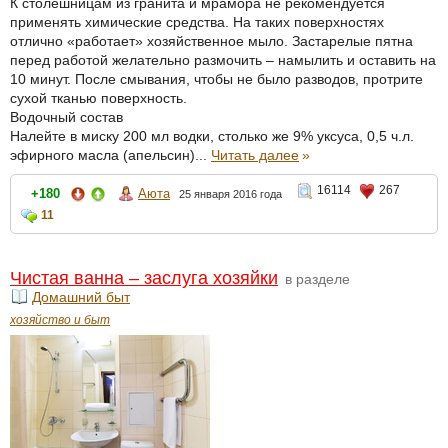
К столешницам из гранита и мрамора не рекомендуется
применять химические средства. На таких поверхностях
отлично «работает» хозяйственное мыло. Застарелые пятна
перед работой желательно размочить – намылить и оставить на
10 минут. После смывания, чтобы не было разводов, протрите
сухой тканью поверхность.
Водочный состав
Налейте в миску 200 мл водки, столько же 9% уксуса, 0,5 ч.л.
эфирного масла (апельсин)...
Читать далее
»
16114
267
+180
Аюта
25 января 2016 года
11
Чистая ванна – заслуга хозяйки
в разделе
Домашний быт
хозяйство и быт