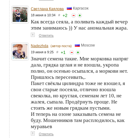
Каргасок
Светлана Каялова
+
2
18 июня в 10:34
#
Как всегда сеяла, а поливать каждый вечер
этим занимаюсь )) У нас аномальная жара.
↑
Ответить
Moscow
Nadezhda
(автор поста)
+
1
19 июня в 9:25
#
Значит семена такие. Мне морковка напряг
дала, грядка целая и не взошла, укропа
полно, он осенью осыпался, а моркови нет.
Пришлось пересеивать,.
Пакет свёклы цилиндра тоже не взошел, я
свои старые посеяла, отлично взошла
свеколка, но круглая, семенам лет 10, не
жалея, сыпала. Продёрнуть проще. Не
стоять же новым грядкам пустыми.
И теперь на озоне заказывать семена не
буду. Мошенников там расплодилось, как
муравьев
↑
Ответить