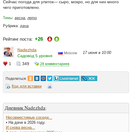
Сейчас погода для улиток— сыро, мокро, но для них много
чего приготовлено.
Темы:
весна
,
лето
Рубрика:
дача
+26
Рейтинг поста:
Nadezhda
17 июня в 10:00
Moscow
Садовод 5 уровня
1
349
28 комментариев
Поделиться:
Код для вставки
Дневник Nadezhda
:
Несовместимые соседи...
• На даче в 2026 году.
И снова весна...