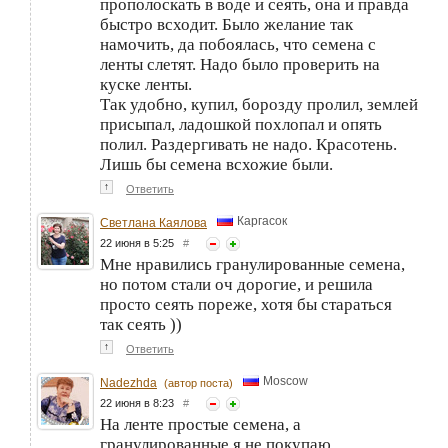
прополоскать в воде и сеять, она и правда
быстро всходит. Было желание так
намочить, да побоялась, что семена с
ленты слетят. Надо было проверить на
куске ленты.
Так удобно, купил, борозду пролил, землей
присыпал, ладошкой похлопал и опять
полил. Раздергивать не надо. Красотень.
Лишь бы семена всхожие были.
↑
Ответить
Каргасок
Светлана Каялова
22 июня в 5:25
#
Мне нравились гранулированные семена,
но потом стали оч дорогие, и решила
просто сеять пореже, хотя бы стараться
так сеять ))
↑
Ответить
Moscow
Nadezhda
(автор поста)
22 июня в 8:23
#
На ленте простые семена, а
гранулированные я не покупаю.