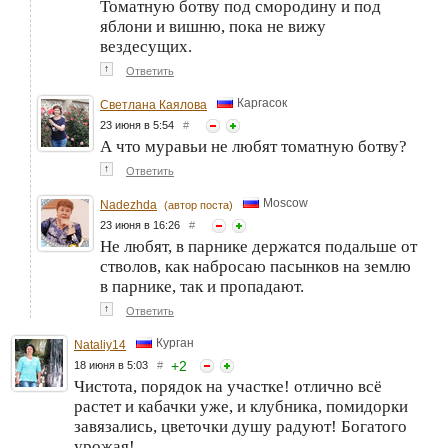
Томатную ботву под смородину и под
яблони и вишню, пока не вижу
вездесущих.
↑
Ответить
Каргасок
Светлана Каялова
23 июня в 5:54
#
А что муравьи не любят томатную ботву?
↑
Ответить
Moscow
Nadezhda
(автор поста)
23 июня в 16:26
#
Не любят, в парнике держатся подальше от
стволов, как набросаю пасынков на землю
в парнике, так и пропадают.
↑
Ответить
Курган
Nataliy14
+
2
18 июня в 5:03
#
Чистота, порядок на участке! отлично всё
растет и кабачки уже, и клубника, помидорки
завязались, цветочки душу радуют! Богатого
урожая!