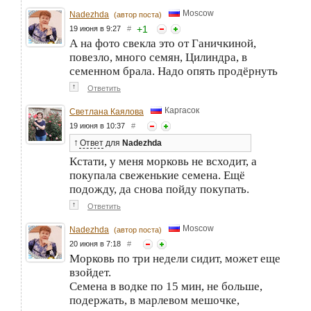
Moscow
Nadezhda
(автор поста)
+
1
19 июня в 9:27
#
А на фото свекла это от Ганичкиной,
повезло, много семян, Цилиндра, в
семенном брала. Надо опять продёрнуть
↑
Ответить
Каргасок
Светлана Каялова
19 июня в 10:37
#
↑
Ответ
для
Nadezhda
Кстати, у меня морковь не всходит, а
покупала свеженькие семена. Ещё
подожду, да снова пойду покупать.
↑
Ответить
Moscow
Nadezhda
(автор поста)
20 июня в 7:18
#
Морковь по три недели сидит, может еще
взойдет.
Семена в водке по 15 мин, не больше,
подержать, в марлевом мешочке,