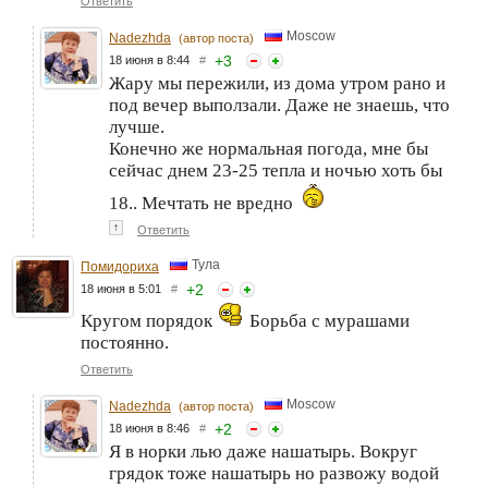
Ответить
Moscow
Nadezhda
(автор поста)
+
3
18 июня в 8:44
#
Жару мы пережили, из дома утром рано и
под вечер выползали. Даже не знаешь, что
лучше.
Конечно же нормальная погода, мне бы
сейчас днем 23-25 тепла и ночью хоть бы
18.. Мечтать не вредно
↑
Ответить
Тула
Помидориха
+
2
18 июня в 5:01
#
Кругом порядок
Борьба с мурашами
постоянно.
Ответить
Moscow
Nadezhda
(автор поста)
+
2
18 июня в 8:46
#
Я в норки лью даже нашатырь. Вокруг
грядок тоже нашатырь но развожу водой