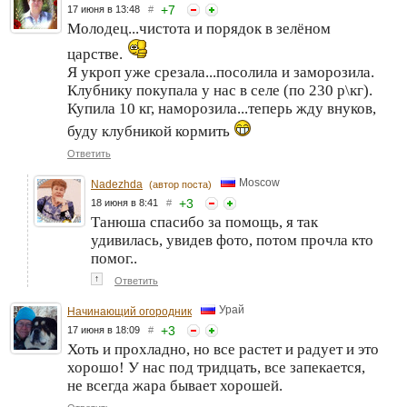
+
7
17 июня в 13:48
#
Молодец...чистота и порядок в зелёном
царстве.
Я укроп уже срезала...посолила и заморозила.
Клубнику покупала у нас в селе (по 230 р\кг).
Купила 10 кг, наморозила...теперь жду внуков,
буду клубникой кормить
Ответить
Moscow
Nadezhda
(автор поста)
+
3
18 июня в 8:41
#
Танюша спасибо за помощь, я так
удивилась, увидев фото, потом прочла кто
помог..
↑
Ответить
Урай
Начинающий огородник
+
3
17 июня в 18:09
#
Хоть и прохладно, но все растет и радует и это
хорошо! У нас под тридцать, все запекается,
не всегда жара бывает хорошей.