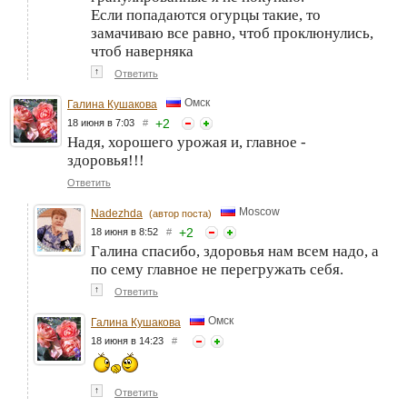
Если попадаются огурцы такие, то
замачиваю все равно, чтоб проклюнулись,
чтоб наверняка
↑
Ответить
Омск
Галина Кушакова
+
2
18 июня в 7:03
#
Надя, хорошего урожая и, главное -
здоровья!!!
Ответить
Moscow
Nadezhda
(автор поста)
+
2
18 июня в 8:52
#
Галина спасибо, здоровья нам всем надо, а
по сему главное не перегружать себя.
↑
Ответить
Омск
Галина Кушакова
18 июня в 14:23
#
↑
Ответить