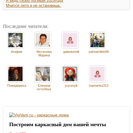
А ведь скоро посевая 2025года
Мчится лето и не остановишь.
Последние читатели:
Агафия
Мухачева
galantonnik
yatman4ikk88
Марина
Помидориха
Еленапр
yuyunyik
mamanka313
остоЛена
Построим каркасный дом вашей мечты