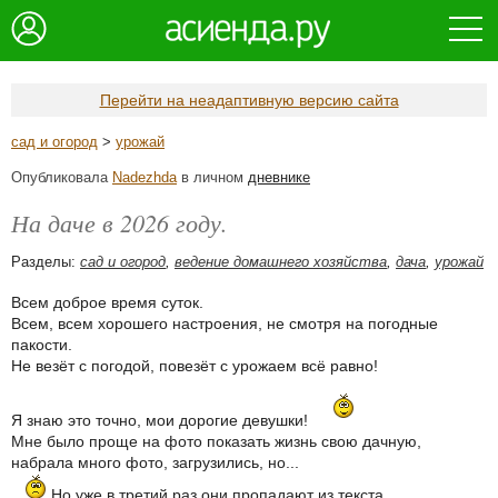
Перейти на неадаптивную версию сайта
сад и огород
>
урожай
Опубликовала
Nadezhda
в личном
дневнике
На даче в 2026 году.
Разделы:
сад и огород
,
ведение домашнего хозяйства
,
дача
,
урожай
Всем доброе время суток.
Всем, всем хорошего настроения, не смотря на погодные
пакости.
Не везёт с погодой, повезёт с урожаем всё равно!
Я знаю это точно, мои дорогие девушки!
Мне было проще на фото показать жизнь свою дачную,
набрала много фото, загрузились, но...
..
Но уже в третий раз они пропадают из текста.