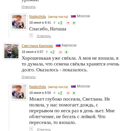
Ответить
Moscow
Nadezhda
(автор поста)
+
3
18 июня в 8:41
#
Спасибо, Наташа
↑
Ответить
Каргасок
Светлана Каялова
+
2
18 июня в 5:57
#
Хорошенькая уже свёкла. А моя не взошла, я
то думала, что семена свёклы хранятся очень
долго. Оказалось - показалось.
Ответить
Moscow
Nadezhda
(автор поста)
+
2
18 июня в 8:50
#
Может глубоко посеяла, Светлана. Не
полила, у нас помогает дождь, с
перерывом по неск раз в день льет. Мне
облегчение, не бегать с лейкой. Что
пересеяла, то взошло.
↑
Ответить