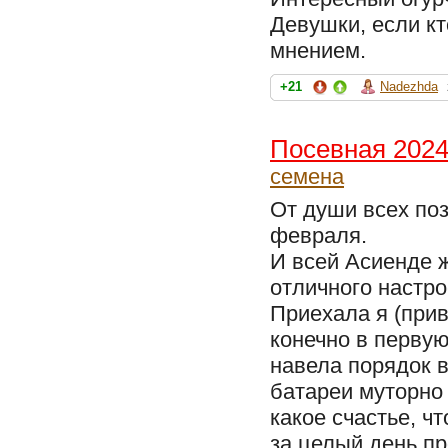
Девушки, если к
мнением.
+21
Nadezhda
Посевная 2024
семена
От души всех поз
февраля.
И всей Асиенде 
отличного настро
Приехала я (при
конечно в перву
навела порядок в
батареи муторно 
какое счастье, чт
за целый день п