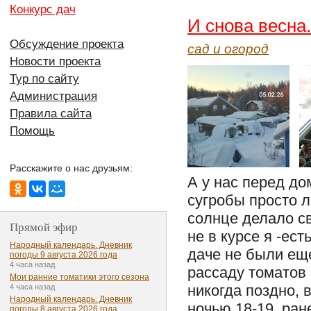
Конкурс дач
И снова весна.
Обсуждение проекта
сад и огород
Новости проекта
Тур по сайту
Администрация
Правила сайта
Помощь
Расскажите о нас друзьям:
А у нас перед до
сугробы просто 
солнце делало св
Прямой эфир
не в курсе я -ест
Народный календарь. Дневник
даче не были еще
погоды 9 августа 2026 года
4 часа назад
рассаду томатов
Мои ранние томатики этого сезона
никогда поздно, 
4 часа назад
Народный календарь. Дневник
ночью 18-19, ран
погоды 8 августа 2026 года