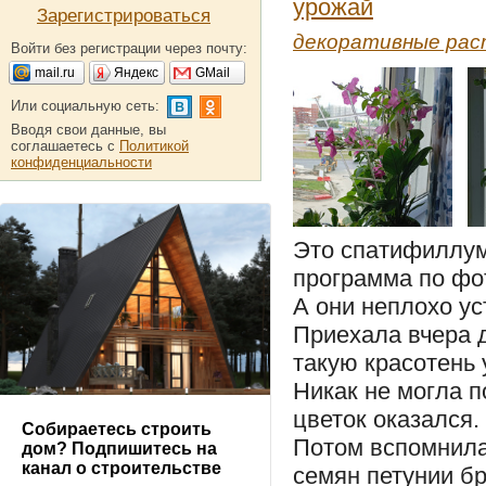
урожай
Зарегистрироваться
декоративные рас
Войти без регистрации через почту:
mail.ru
Яндекс
GMail
Или социальную сеть:
Вводя свои данные, вы
соглашаетесь с
Политикой
конфиденциальности
Это спатифиллум
программа по фо
А они неплохо ус
Приехала вчера д
такую красотень 
Никак не могла п
цветок оказался.
Собираетесь строить
Потом вспомнила
дом? Подпишитесь на
канал о строительстве
семян петунии бр