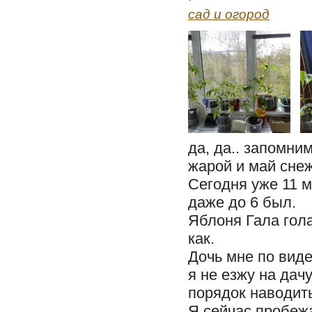
сад и огород
да, да.. запомни
жарой и май сне
Сегодня уже 11 м
даже до 6 был.
Яблоня Гала гола
как.
Дочь мне по виде
я не езжу на дачу
порядок наводить
Я сейчас пробеж