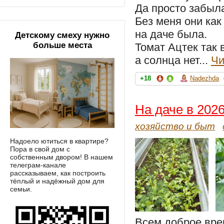
Да просто забыла
Без меня они как
на даче была.
Детскому смеху нужно
больше места
Томат Ацтек так 
а солнца нет...
Чи
+18
Nadezhda
На даче в 2026
хозяйство и быт
Надоело ютиться в квартире?
Пора в свой дом с
собственным двором! В нашем
телеграм-канале
рассказываем, как построить
тёплый и надёжный дом для
семьи.
Всем доброе вре