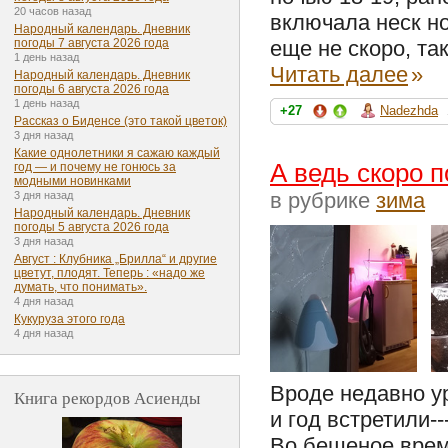
20 часов назад
включала неск н
Народный календарь. Дневник
еще не скоро, так
погоды 7 августа 2026 года
1 день назад
Читать далее
»
Народный календарь. Дневник
погоды 6 августа 2026 года
1 день назад
+27
Nadezhda
Рассказ о Биденсе (это такой цветок)
3 дня назад
Какие однолетники я сажаю каждый
А ведь скоро 
год — и почему не гонюсь за
модными новинками
в рубрике
зима
3 дня назад
Народный календарь. Дневник
погоды 5 августа 2026 года
3 дня назад
Август : Клубника „Брилла“ и другие
цветут, плодят. Теперь : «надо же
думать, что понимать».
4 дня назад
Кукуруза этого года
4 дня назад
Вроде недавно у
Книга рекордов Асиенды
и год встретили-
Во бешеное время