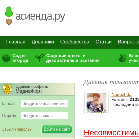
Главная
Дневники
Сообщества
Статьи
Вопрос-о
Сад и
Садовые цветы и
Бла
огород
декоративные растения
учас
Дневник пользова
Единый профиль
МедиаФорт
Nadezhda
Рейтинг:
213
E-mail:
Последний в
Пароль:
Забыли пароль?
Несовместимые