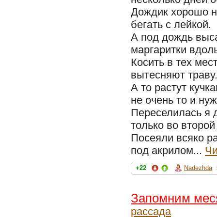
Дождик хорошо н
бегать с лейкой.
А под дождь выс
маргаритки вдоль
Косить в тех мес
вытесняют траву.
А то растут кучка
не очень то и ну
Переселилась я д
только во второй
Посеяли всяко р
под акрилом...
Чи
+22
Nadezhda
Запомним меся
рассада