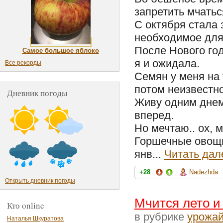
запретить мчатьс
С октября стала 
необходимое для
После Нового год
Самое большое яблоко
я и ожидала.
Все рекорды
Семян у меня на 
потом неизвестно
Дневник погоды
Живу одним днем
вперед.
Но мечтаю.. ох, 
Горшечные овощи
янв...
Читать дал
+28
Nadezhda
Открыть дневник погоды
Мчится лето и
Кто online
в рубрике
урожа
Наталья Шкуратова