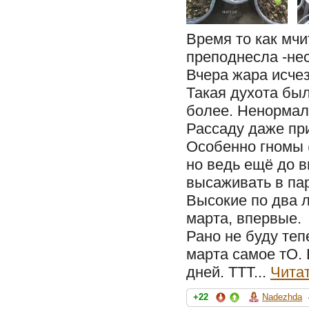
Время то как мчи
преподнесла -нес
Вчера жара исчез
Такая духота был
более. Ненормал
Рассаду даже при
Особенно гномы 
но ведь ещё до 
высаживать в па
Высокие по два л
марта, впервые.
Рано не буду теп
марта самое тО. 
дней. ТТТ...
Чита
+22
Nadezhda