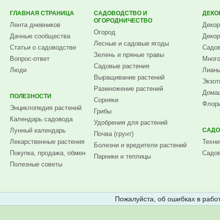
ГЛАВНАЯ СТРАНИЦА
САДОВОДСТВО И
ДЕКО
ОГОРОДНИЧЕСТВО
Лента дневников
Декор
Огород
Дачные сообщества
Декор
Лесные и садовые ягоды
Статьи о садоводстве
Садов
Зелень и пряные травы
Вопрос-ответ
Много
Садовые растения
Люди
Лианы
Выращивание растений
Экзот
Размножение растений
Домаш
ПОЛЕЗНОСТИ
Сорняки
Флори
Энциклопедия растений
Грибы
Календарь садовода
Удобрения для растений
Лунный календарь
САДО
Почва (грунт)
Лекарственные растения
Техни
Болезни и вредители растений
Покупка, продажа, обмен
Садов
Парники и теплицы
Полезные советы
Пожалуйста, об ошибках в работ