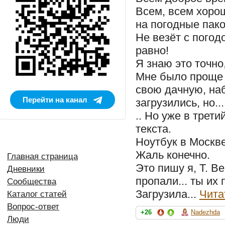
Всем, всем хорош
на погодные пако
Не везёт с погод
равно!
Я знаю это точно
Мне было проще 
свою дачную, на
Перейти на канал
загрузились, но...
.. Но уже в трет
текста.
Ноутбук в Москве
Жаль конечно.
Главная страница
Это пишу я, Т. В
Дневники
пропали... ты их 
Сообщества
Загрузила...
Чита
Каталог статей
Вопрос-ответ
+26
Nadezhda
Люди