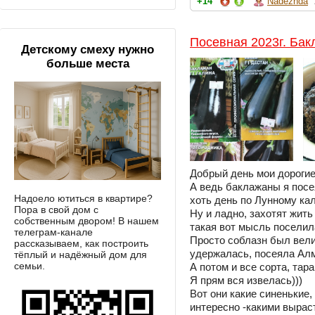
+14
Nadezhda
Посевная 2023г. Бак
Детскому смеху нужно
больше места
Добрый день мои дороги
А ведь баклажаны я посе
Надоело ютиться в квартире?
хоть день по Лунному ка
Пора в свой дом с
Ну и ладно, захотят жить
собственным двором! В нашем
такая вот мысль поселила
телеграм-канале
Просто соблазн был велик
рассказываем, как построить
удержалась, посеяла Алм
тёплый и надёжный дом для
семьи.
А потом и все сорта, тар
Я прям вся извелась)))
Вот они какие синенькие,
интересно -какими выраст