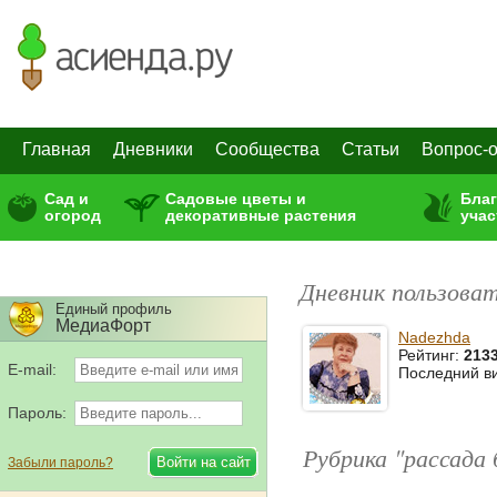
Главная
Дневники
Сообщества
Статьи
Вопрос-о
Сад и
Садовые цветы и
Бла
огород
декоративные растения
учас
Дневник пользова
Единый профиль
МедиаФорт
Nadezhda
Рейтинг:
213
E-mail:
Последний в
Пароль:
Рубрика "рассада
Забыли пароль?