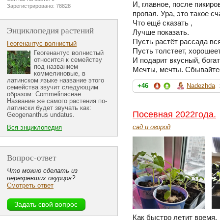
И, главное, после пикиро
Зарегистрировано: 78828
пропал. Ура, это такое сч
Что ещё сказать ,
Энциклопедия растений
Лучше показать.
Пусть растёт рассада вся
Геогенантус волнистый
Пусть толстеет, хорошеет
Геогенантус волнистый
относится к семейству
И подарит вкусный, бога
под названием
Мечты, мечты. Сбывайте
коммелиновые, в
латинском языке название этого
+46
Nadezhda
семейства звучит следующим
образом: Commelinaceae.
Название же самого растения по-
латински будет звучать как:
Посевная 2022года.
Geogenanthus undatus.
сад и огород
Вся энциклопедия
Вопрос-ответ
Что можно сделать из
перезревших огурцов?
Смотреть ответ
Как быстро летит время.