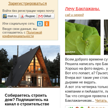
Зарегистрироваться
Лечу Баклажаны.
Войти без регистрации через почту:
сад и огород
mail.ru
Яндекс
GMail
Или социальную сеть:
Вводя свои данные, вы
соглашаетесь с
Политикой
конфиденциальности
Всем доброго времени су
Решила написать про Бак
Хорошо на фото видно.. у
Вот кто лопает, а? Грызет,
Вчера вот такие уже стоя
дырами не видать.
А вот эта четверка тольк
компании и пжАааалте, ли
Собираетесь строить
Так что сегодня провела
дом? Подпишитесь на
Баклажанчикам...
Читать
канал о строительстве