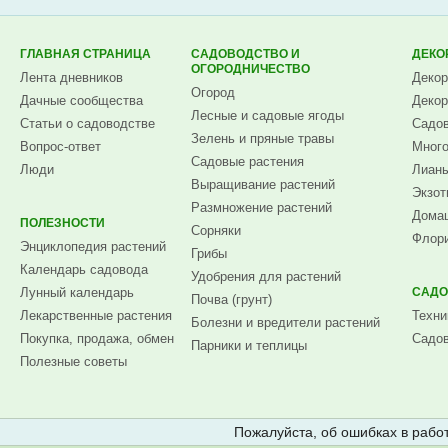
ГЛАВНАЯ СТРАНИЦА
САДОВОДСТВО И
ДЕКО
ОГОРОДНИЧЕСТВО
Лента дневников
Декор
Огород
Дачные сообщества
Декор
Лесные и садовые ягоды
Статьи о садоводстве
Садов
Зелень и пряные травы
Вопрос-ответ
Много
Садовые растения
Люди
Лианы
Выращивание растений
Экзот
Размножение растений
Домаш
ПОЛЕЗНОСТИ
Сорняки
Флори
Энциклопедия растений
Грибы
Календарь садовода
Удобрения для растений
Лунный календарь
САДО
Почва (грунт)
Лекарственные растения
Техни
Болезни и вредители растений
Покупка, продажа, обмен
Садов
Парники и теплицы
Полезные советы
Пожалуйста, об ошибках в работ