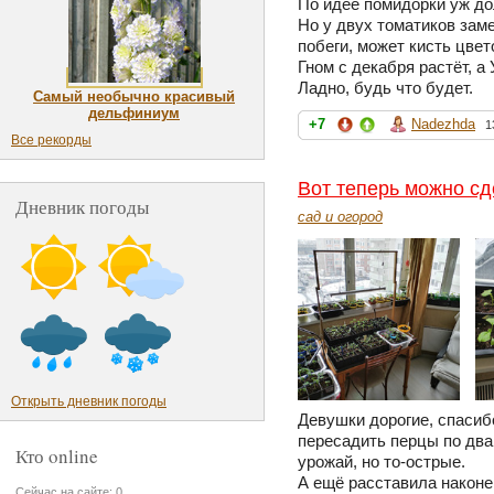
По идее помидорки уж до
Но у двух томатиков зам
побеги, может кисть цвет
Гном с декабря растёт, а
Ладно, будь что будет.
Самый необычно красивый
дельфиниум
+7
Nadezhda
1
Все рекорды
Вот теперь можно сд
Дневник погоды
сад и огород
Открыть дневник погоды
Девушки дорогие, спасиб
пересадить перцы по два
Кто online
урожай, но то-острые.
А ещё расставила наконе
Сейчас на сайте: 0