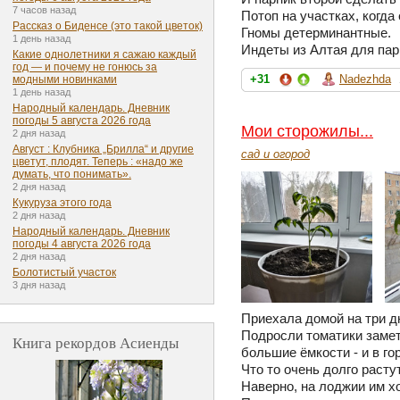
7 часов назад
Потоп на участках, когда 
Рассказ о Биденсе (это такой цветок)
Гномы детерминантные.
1 день назад
Индеты из Алтая для парн
Какие однолетники я сажаю каждый
год — и почему не гонюсь за
+31
Nadezhda
модными новинками
1 день назад
Народный календарь. Дневник
погоды 5 августа 2026 года
Мои сторожилы...
2 дня назад
Август : Клубника „Брилла“ и другие
сад и огород
цветут, плодят. Теперь : «надо же
думать, что понимать».
2 дня назад
Кукуруза этого года
2 дня назад
Народный календарь. Дневник
погоды 4 августа 2026 года
2 дня назад
Болотистый участок
3 дня назад
Приехала домой на три д
Подросли томатики замет
Книга рекордов Асиенды
большие ёмкости - и в го
Что то очень долго растут
Наверно, на лоджии им х