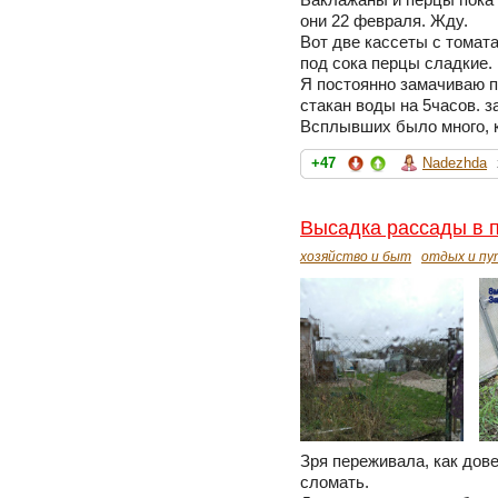
Баклажаны и перцы пока 
они 22 февраля. Жду.
Вот две кассеты с томата
под сока перцы сладкие.
Я постоянно замачиваю п
стакан воды на 5часов. 
Всплывших было много, 
+47
Nadezhda
Высадка рассады в п
хозяйство и быт
отдых и п
Зря переживала, как дов
сломать.