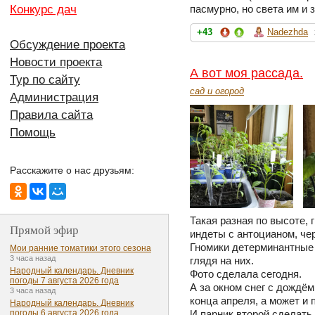
Конкурс дач
пасмурно, но света им и 
+43
Nadezhda
Обсуждение проекта
Новости проекта
А вот моя рассада.
Тур по сайту
сад и огород
Администрация
Правила сайта
Помощь
Расскажите о нас друзьям:
Такая разная по высоте, 
Прямой эфир
индеты с антоцианом, чер
Гномики детерминантные 
Мои ранние томатики этого сезона
3 часа назад
глядя на них.
Народный календарь. Дневник
Фото сделала сегодня.
погоды 7 августа 2026 года
А за окном снег с дождём
3 часа назад
конца апреля, а может и
Народный календарь. Дневник
погоды 6 августа 2026 года
И парник второй сделать 