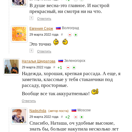
В душе весна-это главное. И настрой
прекрасный, ни смотря ни на что.
↑
Ответить
Волгоград
Евгения Серж
29 марта 2022 года
#
Это точно
↑
Ответить
Зеленогорск
Наталья Шкуратова
+
1
29 марта 2022 года
#
Надежда, хорошая, крепкая рассада. А еще, я
заметила, классные у тебя стаканчики под
рассаду, просторные.
Вообще все так аккуратненько!
Ответить
Moscow
Nadezhda
(автор поста)
+
2
29 марта 2022 года
#
Спасибо, Наташа, оч удобные высокие,
знать бы, больше накупила несколько лет