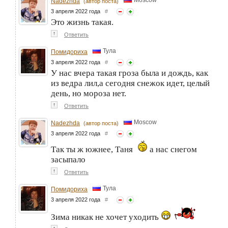
Nadezhda
(автор поста)
3 апреля 2022 года
#
Это жизнь такая.
↑
Ответить
Тула
Помидориха
3 апреля 2022 года
#
У нас вчера такая гроза была и дождь, как
из ведра лил,а сегодня снежок идет, целый
день, но мороза нет.
↑
Ответить
Moscow
Nadezhda
(автор поста)
3 апреля 2022 года
#
Так ты ж южнее, Таня
а нас снегом
засыпало
↑
Ответить
Тула
Помидориха
3 апреля 2022 года
#
Зима никак не хочет уходить