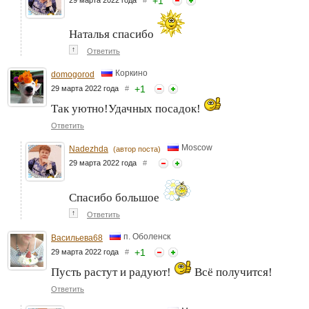
+
1
Наталья спасибо
↑
Ответить
Коркино
domogorod
+
1
29 марта 2022 года
#
Так уютно!Удачных посадок!
Ответить
Moscow
Nadezhda
(автор поста)
29 марта 2022 года
#
Спасибо большое
↑
Ответить
п. Оболенск
Васильева68
+
1
29 марта 2022 года
#
Пусть растут и радуют!
Всё получится!
Ответить