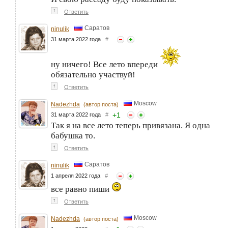
↑
Ответить
Саратов
ninulik
31 марта 2022 года
#
ну ничего! Все лето впереди
обязательно участвуй!
↑
Ответить
Moscow
Nadezhda
(автор поста)
+
1
31 марта 2022 года
#
Так я на все лето теперь привязана. Я одна
бабушка то.
↑
Ответить
Саратов
ninulik
1 апреля 2022 года
#
все равно пиши
↑
Ответить
Moscow
Nadezhda
(автор поста)