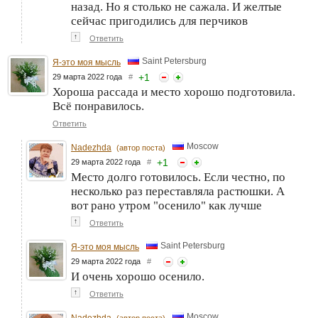
назад. Но я столько не сажала. И желтые
сейчас пригодились для перчиков
↑
Ответить
Saint Petersburg
Я-это моя мысль
+
1
29 марта 2022 года
#
Хороша рассада и место хорошо подготовила.
Всё понравилось.
Ответить
Moscow
Nadezhda
(автор поста)
+
1
29 марта 2022 года
#
Место долго готовилось. Если честно, по
несколько раз переставляла растюшки. А
вот рано утром "осенило" как лучше
↑
Ответить
Saint Petersburg
Я-это моя мысль
29 марта 2022 года
#
И очень хорошо осенило.
↑
Ответить
Moscow
Nadezhda
(автор поста)