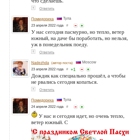
что сделаешь.
↑
Ответить
Тула
Помидориха
23 апреля 2022 года
#
У нас сегодня пасмурно, но тепло, ветер
южный, на даче бы поработать, но нельзя,
уж в понедельник поеду.
↑
Ответить
Moscow
Nadezhda
(автор поста)
+
1
23 апреля 2022 года
#
Дождик как специально прошёл, а чтобы
не рвались сегодня копаться.
↑
Ответить
Тула
Помидориха
24 апреля 2022 года
#
У нас и сегодня идет, но очень тепло,
ветер южный. С