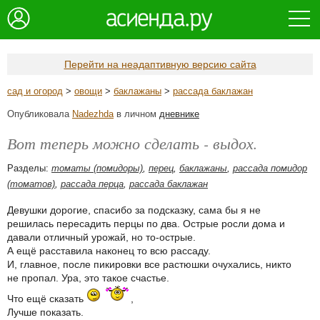
Перейти на неадаптивную версию сайта
сад и огород
>
овощи
>
баклажаны
>
рассада баклажан
Опубликовала
Nadezhda
в личном
дневнике
Вот теперь можно сделать - выдох.
Разделы:
томаты (помидоры)
,
перец
,
баклажаны
,
рассада помидор
(томатов)
,
рассада перца
,
рассада баклажан
Девушки дорогие, спасибо за подсказку, сама бы я не
решилась пересадить перцы по два. Острые росли дома и
давали отличный урожай, но то-острые.
А ещё расставила наконец то всю рассаду.
И, главное, после пикировки все растюшки очухались, никто
не пропал. Ура, это такое счастье.
Что ещё сказать
,
Лучше показать.