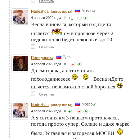
↑
Ответить
Moscow
Nadezhda
(автор поста)
+
1
4 апреля 2022 года
#
Весна виновата, который год где то
шляется
см в прогнозе через 2
недели тепло будет, плюсовая до 10.
↑
Ответить
Тула
Помидориха
4 апреля 2022 года
#
Да смотрела, а потом опять
похолоданиеееее
Весна иДе то
шляется. невозможно с ней бороться
↑
Ответить
Moscow
Nadezhda
(автор поста)
+
1
4 апреля 2022 года
#
А я сегодня км 3 пешком протопалась,
погода просто супер. Солнце и даже жарко
было. Уставшая и загорелая МОСЕЙ