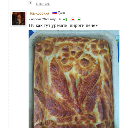
↑
Ответить
Тула
Помидориха
+
1
7 апреля 2022 года
#
Ну как тут урезать, пироги печем