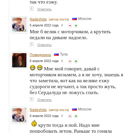
так что езжу.
↑
Ответить
Moscow
Nadezhda
(автор поста)
5 апреля 2022 года
#
Мне б велик с моторчиком, а крутить
педали на диване надоело.
↑
Ответить
Тула
Помидориха
5 апреля 2022 года
#
Мне мой говорит, давай с
моторчиком возьмем, а я не хочу, знаешь я
что заметила, вот как на велике езжу
судороги не мучают, а так просто жуть,
без Сердалуда не ложусь спать.
↑
Ответить
Moscow
Nadezhda
(автор поста)
6 апреля 2022 года
#
крути тогда и пой. Надо мне
попробовать летом. Раньше то гоняла