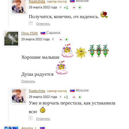
Moscow
Nadezhda
(автор поста)
+
1
29 марта 2022 года
#
Получится, конечно, оч надеюсь.
↑
Ответить
Саранск
Dina 2508
29 марта 2022 года
#
Хорошие малыши
Душа радуется
Ответить
Moscow
Nadezhda
(автор поста)
+
1
29 марта 2022 года
#
Уже и ворчать перестала, как устаканила
всю
↑
Ответить
Alavina_L