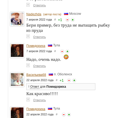
↑
Ответить
Moscow
Nadezhda
(автор поста)
+
1
7 апреля 2022 года
#
Бери пример, без труда не вытащить рыбку
из пруда
↑
Ответить
Тула
Помидориха
7 апреля 2022 года
#
Надо, очень надо.
↑
Ответить
п. Оболенск
Васильева68
+
1
22 апреля 2022 года
#
↑
Ответ
для
Помидориха
Как красиво!!!!!
↑
Ответить
Тула
Помидориха
22 апреля 2022 года
#