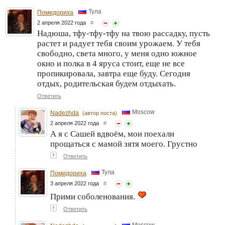
Тула
Помидориха
2 апреля 2022 года
#
Надюша, тфу-тфу-тфу на твою рассадку, пусть
растет и радует тебя своим урожаем. У тебя
свободно, света много, у меня одно южное
окно и полка в 4 яруса стоит, еще не все
пропикировала, завтра еще буду. Сегодня
отдых, родительская будем отдыхать.
Ответить
Moscow
Nadezhda
(автор поста)
2 апреля 2022 года
#
А я с Сашей вдвоём, мои поехали
прощаться с мамой зятя моего. Грустно
↑
Ответить
Тула
Помидориха
3 апреля 2022 года
#
Прими соболенования.
↑
Ответить
Moscow