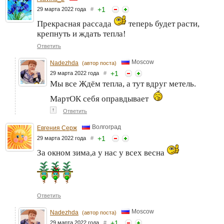
+
1
29 марта 2022 года
#
Прекрасная рассада
теперь будет расти,
крепнуть и ждать тепла!
Ответить
Moscow
Nadezhda
(автор поста)
+
1
29 марта 2022 года
#
Мы все Ждём тепла, а тут вдруг метель.
МартОК себя оправдывает
↑
Ответить
Волгоград
Евгения Серж
+
1
29 марта 2022 года
#
За окном зима,а у нас у всех весна
Ответить
Moscow
Nadezhda
(автор поста)
+
1
29 марта 2022 года
#