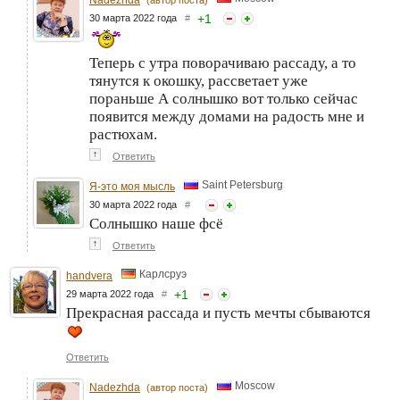
+
1
30 марта 2022 года
#
Теперь с утра поворачиваю рассаду, а то
тянутся к окошку, рассветает уже
пораньше А солнышко вот только сейчас
появится между домами на радость мне и
растюхам.
↑
Ответить
Saint Petersburg
Я-это моя мысль
30 марта 2022 года
#
Солнышко наше фсё
↑
Ответить
Карлсруэ
handvera
+
1
29 марта 2022 года
#
Прекрасная рассада и пусть мечты сбываются
Ответить
Moscow
Nadezhda
(автор поста)