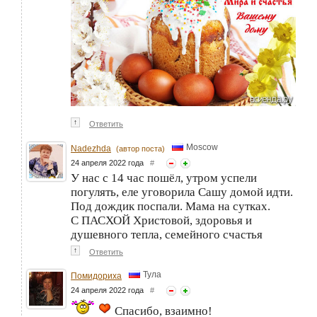
↑
Ответить
Moscow
Nadezhda
(автор поста)
24 апреля 2022 года
#
У нас с 14 час пошёл, утром успели
погулять, еле уговорила Сашу домой идти.
Под дождик поспали. Мама на сутках.
С ПАСХОЙ Христовой, здоровья и
душевного тепла, семейного счастья
↑
Ответить
Тула
Помидориха
24 апреля 2022 года
#
Спасибо, взаимно!