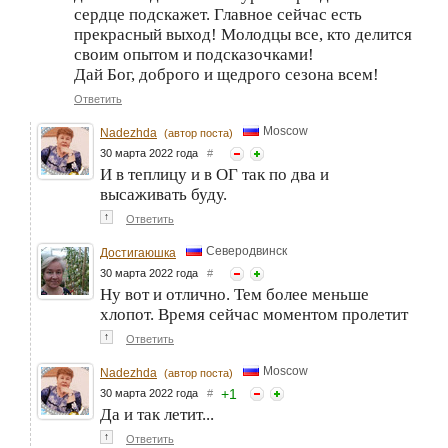
сердце подскажет. Главное сейчас есть
прекрасный выход! Молодцы все, кто делится
своим опытом и подсказочками!
Дай Бог, доброго и щедрого сезона всем!
Ответить
Moscow
Nadezhda
(автор поста)
30 марта 2022 года
#
И в теплицу и в ОГ так по два и
высаживать буду.
↑
Ответить
Северодвинск
Достигаюшка
30 марта 2022 года
#
Ну вот и отлично. Тем более меньше
хлопот. Время сейчас моментом пролетит
↑
Ответить
Moscow
Nadezhda
(автор поста)
+
1
30 марта 2022 года
#
Да и так летит...
↑
Ответить