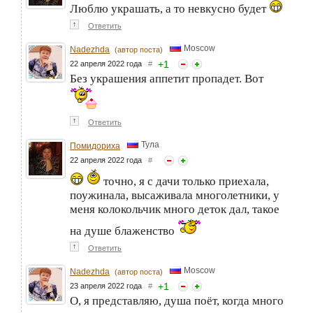
Люблю украшать, а то невкусно будет
↑
Ответить
Moscow
Nadezhda
(автор поста)
+
1
22 апреля 2022 года
#
Без украшения аппетит пропадет. Вот
↑
Ответить
Тула
Помидориха
22 апреля 2022 года
#
точно, я с дачи только приехала,
поужинала, высаживала многолетники, у
меня колокольчик много деток дал, такое
на душе блаженство
↑
Ответить
Moscow
Nadezhda
(автор поста)
+
1
23 апреля 2022 года
#
О, я представляю, душа поёт, когда много