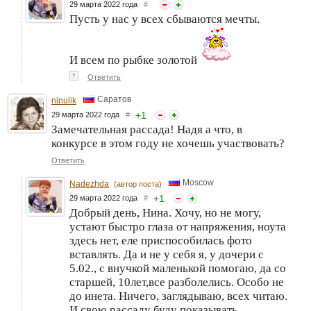
29 марта 2022 года
#
Пусть у нас у всех сбываются мечты.
И всем по рыбке золотой
↑
Ответить
Саратов
ninulik
+
1
29 марта 2022 года
#
Замечательная рассада! Надя а что, в
конкурсе в этом году не хочешь участвовать?
Ответить
Moscow
Nadezhda
(автор поста)
+
1
29 марта 2022 года
#
Добрый день, Нина. Хочу, но не могу,
устают быстро глаза от напряжения, ноута
здесь нет, еле приспособилась фото
вставлять. Да и не у себя я, у дочери с
5.02., с внучкой маленькой помогаю, да со
старшей, 10лет,все разболелись. Особо не
до инета. Ничего, заглядываю, всех читаю.
И свою рассаду буду показывать.