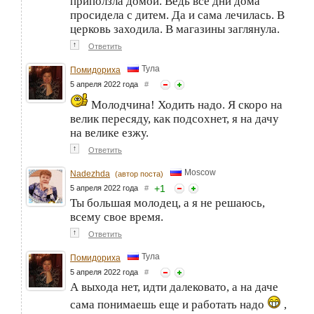
приползла домой. Ведь все дни дома
просидела с дитем. Да и сама лечилась. В
церковь заходила. В магазины заглянула.
↑
Ответить
Тула
Помидориха
5 апреля 2022 года
#
Молодчина! Ходить надо. Я скоро на
велик пересяду, как подсохнет, я на дачу
на велике езжу.
↑
Ответить
Moscow
Nadezhda
(автор поста)
+
1
5 апреля 2022 года
#
Ты большая молодец, а я не решаюсь,
всему свое время.
↑
Ответить
Тула
Помидориха
5 апреля 2022 года
#
А выхода нет, идти далековато, а на даче
сама понимаешь еще и работать надо
,