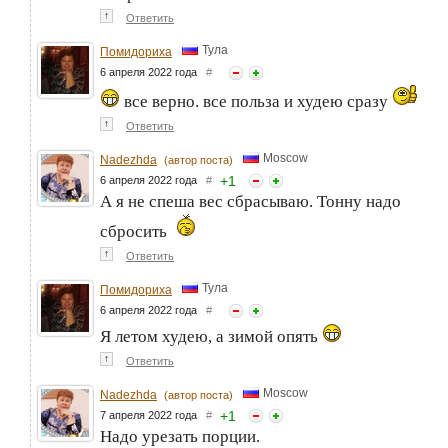
↑
Ответить
Тула
Помидориха
6 апреля 2022 года
#
все верно. все польза и худею сразу
↑
Ответить
Moscow
Nadezhda
(автор поста)
+
1
6 апреля 2022 года
#
А я не спеша вес сбрасываю. Тонну надо
сбросить
↑
Ответить
Тула
Помидориха
6 апреля 2022 года
#
Я летом худею, а зимой опять
↑
Ответить
Moscow
Nadezhda
(автор поста)
+
1
7 апреля 2022 года
#
Надо урезать порции.