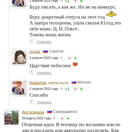
+
1
1 апреля 2022 года
#
Буду писать, а как же. Но не на конкурс.
Беру декретный отпуск на этот год
А завтра похороны, ушла сватья 81год,это
зятя мама. Ц. Н. Ольге.
Такова наша жизнь
↑
Ответить
Саратов
ninulik
2 апреля 2022 года
#
Царствие небесное
↑
Ответить
Moscow
Nadezhda
(автор поста)
+
1
2 апреля 2022 года
#
Спасибо
↑
Ответить
Северодвинск
Достигаюшка
29 марта 2022 года
#
Отличная идея. В теплицу по желанию или по
два и посадить или аккуратно разделить. Как