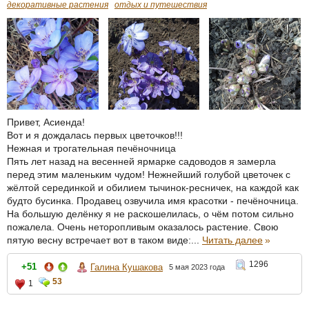
декоративные растения
отдых и путешествия
Привет, Асиенда!
Вот и я дождалась первых цветочков!!!
Нежная и трогательная печёночница
Пять лет назад на весенней ярмарке садоводов я замерла
перед этим маленьким чудом! Нежнейший голубой цветочек с
жёлтой серединкой и обилием тычинок-ресничек, на каждой как
будто бусинка. Продавец озвучила имя красотки - печёночница.
На большую делёнку я не раскошелилась, о чём потом сильно
пожалела. Очень неторопливым оказалось растение. Свою
пятую весну встречает вот в таком виде:...
Читать далее
»
1296
+51
Галина Кушакова
5 мая 2023 года
53
1