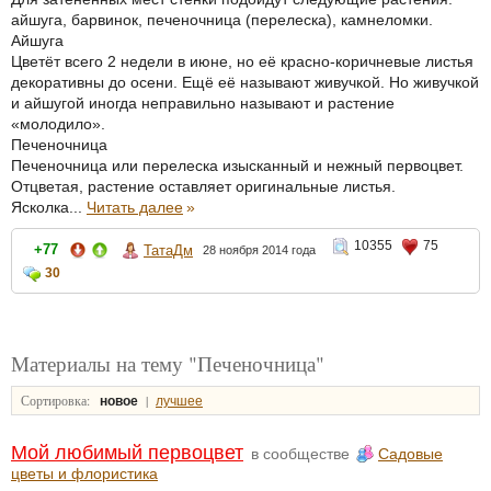
айшуга, барвинок, печеночница (перелеска), камнеломки.
Айшуга
Цветёт всего 2 недели в июне, но её красно-коричневые листья
декоративны до осени. Ещё её называют живучкой. Но живучкой
и айшугой иногда неправильно называют и растение
«молодило».
Печеночница
Печеночница или перелеска изысканный и нежный первоцвет.
Отцветая, растение оставляет оригинальные листья.
Ясколка...
Читать далее
»
10355
75
+77
ТатаДм
28 ноября 2014 года
30
Материалы на тему "Печеночница"
Сортировка:
|
новое
лучшее
Мой любимый первоцвет
в сообществе
Садовые
цветы и флористика