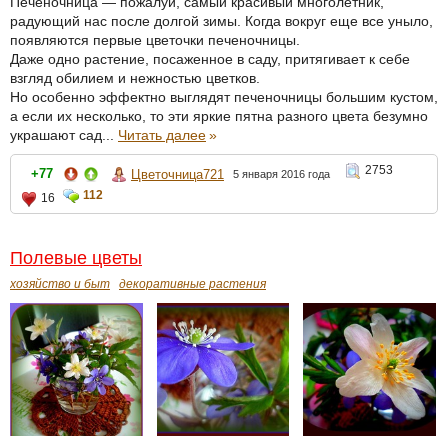
Печеночница — пожалуй, самый красивый многолетник,
радующий нас после долгой зимы. Когда вокруг еще все уныло,
появляются первые цветочки печеночницы.
Даже одно растение, посаженное в саду, притягивает к себе
взгляд обилием и нежностью цветков.
Но особенно эффектно выглядят печеночницы большим кустом,
а если их несколько, то эти яркие пятна разного цвета безумно
украшают сад...
Читать далее
»
2753
+77
Цветочница721
5 января 2016 года
112
16
Полевые цветы
хозяйство и быт
декоративные растения