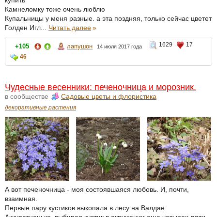
Камнеломку тоже очень люблю
Купальницы у меня разные. а эта поздняя, только сейчас цветет
Голден Игл...
Читать далее
»
1629
17
+105
лапушон
14 июля 2017 года
46
Чудесные весенники: печеночница и морозник.
в сообществе
Садовые цветы и флористика
декоративные растения
А вот печеночница - моя состоявшаяся любовь. И, почти,
взаимная.
Первые пару кустиков выкопала в лесу на Валдае.