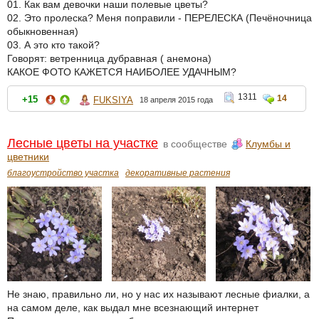
01. Как вам девочки наши полевые цветы?
02. Это пролеска? Меня поправили - ПЕРЕЛЕСКА (Печёночница
обыкновенная)
03. А это кто такой?
Говорят: ветренница дубравная ( анемона)
КАКОЕ ФОТО КАЖЕТСЯ НАИБОЛЕЕ УДАЧНЫМ?
1311
14
+15
FUKSIYA
18 апреля 2015 года
Лесные цветы на участке
в сообществе
Клумбы и
цветники
благоустройство участка
декоративные растения
Не знаю, правильно ли, но у нас их называют лесные фиалки, а
на самом деле, как выдал мне всезнающий интернет