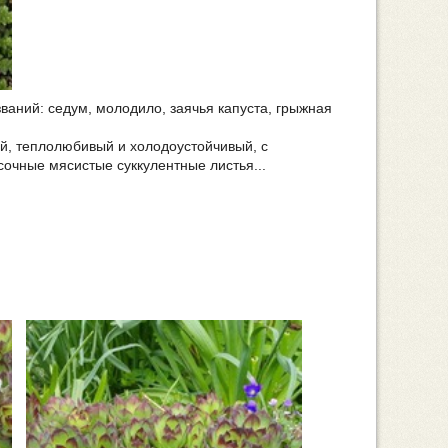
аний: седум, молодило, заячья капуста, грыжная
й, теплолюбивый и холодоустойчивый, с
сочные мясистые суккулентные листья...