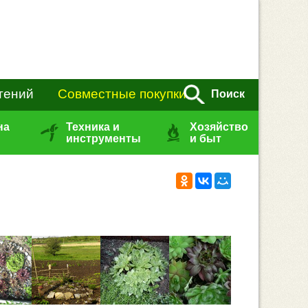
тений
Совместные покупки
Поиск
на
Техника и
Хозяйство
инструменты
и быт