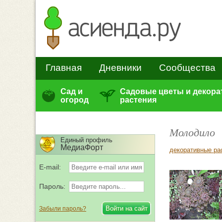
Главная
Дневники
Сообщества
Сад и
Садовые цветы и декор
огород
растения
Молодило
Единый профиль
МедиаФорт
декоративные ра
E-mail:
Пароль:
Забыли пароль?