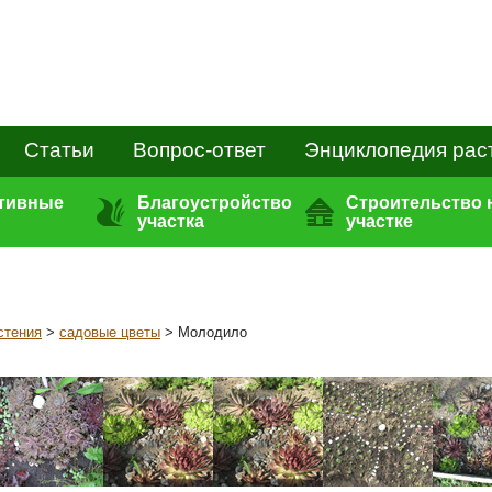
Статьи
Вопрос-ответ
Энциклопедия рас
ативные
Благоустройство
Строительство 
участка
участке
стения
>
садовые цветы
> Молодило