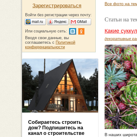
Все фото на те
Зарегистрироваться
Войти без регистрации через почту:
Статьи на т
mail.ru
Яндекс
GMail
Какие сукку
Или социальную сеть:
Вводя свои данные, вы
декоративные ра
соглашаетесь с
Политикой
конфиденциальности
Собираетесь строить
дом? Подпишитесь на
канал о строительстве
В наших широтах