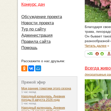
Конкурс дач
Обсуждение проекта
Новости проекта
Благодаря свое
Тур по сайту
трава, лихорад
Администрация
Он бывает тако
разнообразной 
Правила сайта
Читать далее
»
Помощь
+21
Расскажите о нас друзьям:
Всегда жив
декоративные ра
Прямой эфир
Мои ранние томатики этого сезона
1 час назад
Народный календарь. Дневник
погоды 8 августа 2026 года
1 час назад
Народный календарь. Дневник