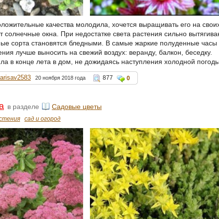
положительные качества молодила, хочется выращивать его на свои
т солнечные окна. При недостатке света растения сильно вытягива
ные сорта становятся бледными. В самые жаркие полуденные часы 
ния лучше выносить на свежий воздух: веранду, балкон, беседку.
ла в конце лета в дом, не дожидаясь наступления холодной погоды
larisav2583
877
20 ноября 2018 года
0
а
в разделе
Садовые цветы
стения
сад и огород