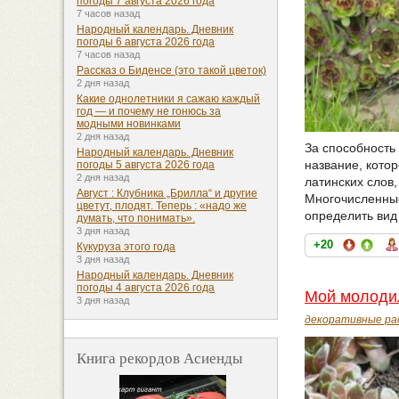
погоды 7 августа 2026 года
7 часов назад
Народный календарь. Дневник
погоды 6 августа 2026 года
7 часов назад
Рассказ о Биденсе (это такой цветок)
2 дня назад
Какие однолетники я сажаю каждый
год — и почему не гонюсь за
модными новинками
2 дня назад
За способность
Народный календарь. Дневник
название, котор
погоды 5 августа 2026 года
2 дня назад
латинских слов,
Август : Клубника „Брилла“ и другие
Многочисленные
цветут, плодят. Теперь : «надо же
определить вид
думать, что понимать».
3 дня назад
+20
Кукуруза этого года
3 дня назад
Народный календарь. Дневник
погоды 4 августа 2026 года
Мой молоди
3 дня назад
декоративные ра
Книга рекордов Асиенды