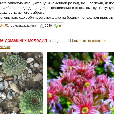
(его зачастую именуют еще и каменной розой), но и левизия, дело
 наиболее подходящих для выращивания в открытом грунте суккулен
аже есть, из чего выбрать!
 очень неплохо себя чувствуют даже на бедных почвах под прямы
Olik01
1640
21 марта 2021 года
0
е домашних молодил
в разделе
Комнатные растения
стения