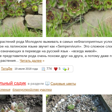
 растений рода Молодило выживать в самых неблагоприятных усло
ое на латинском языке звучит как «Sempervivum». Это сложное сло
 означающих в переводе на русский язык - «всегда живой».
 представители рода очень похожи друг на друга, а потому даже
 растения...
Читать далее
»
ТатаДм
774
5
19 июля 2018 года
2
льный садик
в разделе
Садовые цветы
стения
благоустройство участка