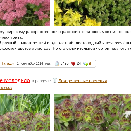
му широкому распространению растение «очиток» имеет много назв
очная трава.
й разный – многолетний и однолетний, листопадный и вечнозелёны
окраской цветов и листьев. Но его отличительной чертой являются 
ТатаДм
3495
24
24 сентября 2014 года
6
ое Молодило
в разделе
Лекарственные растения
стения