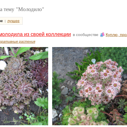
а тему "Молодило"
|
ое
лучшее
олодила из своей коллекции
в сообществе
Куплю, про
оративные растения