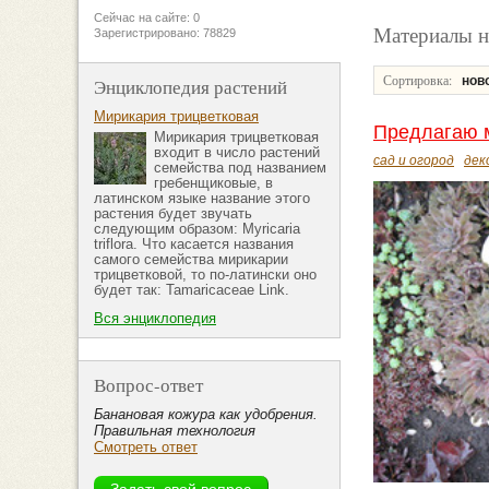
Сейчас на сайте: 0
Материалы н
Зарегистрировано: 78829
Сортировка:
нов
Энциклопедия растений
Мирикария трицветковая
Предлагаю м
Мирикария трицветковая
входит в число растений
сад и огород
дек
семейства под названием
гребенщиковые, в
латинском языке название этого
растения будет звучать
следующим образом: Myricaria
triflora. Что касается названия
самого семейства мирикарии
трицветковой, то по-латински оно
будет так: Tamaricaceae Link.
Вся энциклопедия
Вопрос-ответ
Банановая кожура как удобрения.
Правильная технология
Смотреть ответ