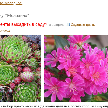
му "Молодило"
ему "Молодило"
ленты высадить в саду?
в разделе
Садовые цветы
стения
 выбор практически всегда нужно делать в пользу хорошо зимующих