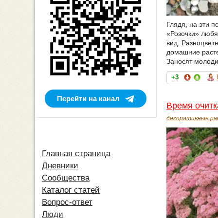
Глядя, на эти 
«Розочки» любя
вид. Разноцвет
домашние расте
Заносят молоди
+3
Перейти на канал
Время очитк
декоративные ра
Главная страница
Дневники
Сообщества
Каталог статей
Вопрос-ответ
Люди