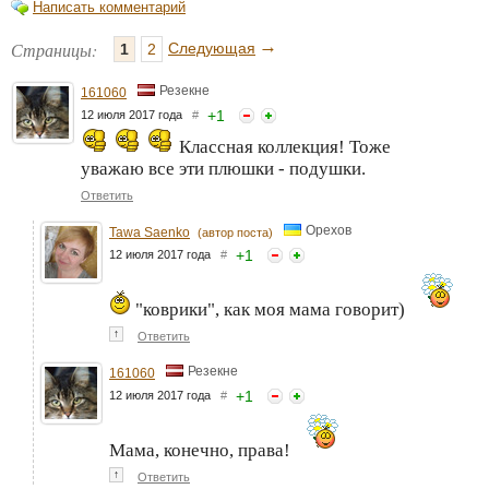
Написать комментарий
→
Страницы:
Следующая
1
2
Резекне
161060
+
1
12 июля 2017 года
#
Классная коллекция! Тоже
уважаю все эти плюшки - подушки.
Ответить
Орехов
Tawa Saenko
(автор поста)
+
1
12 июля 2017 года
#
"коврики", как моя мама говорит)
↑
Ответить
Резекне
161060
+
1
12 июля 2017 года
#
Мама, конечно, права!
↑
Ответить