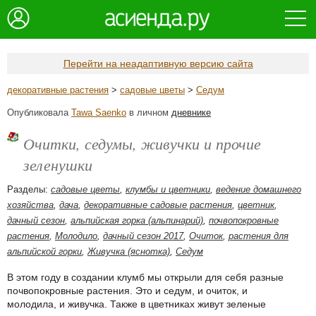
Перейти на неадаптивную версию сайта
декоративные растения
>
садовые цветы
>
Седум
Опубликовала
Tawa Saenko
в личном
дневнике
Очитки, седумы, живучки и прочие
зеленушки
Разделы:
садовые цветы
,
клумбы и цветники
,
ведение домашнего
хозяйства
,
дача
,
декоративные садовые растения
,
цветник
,
дачный сезон
,
альпийская горка (альпинарий)
,
почвопокровные
растения
,
Молодило
,
дачный сезон 2017
,
Очиток
,
растения для
альпийской горки
,
Живучка (яснотка)
,
Седум
В этом году в создании клумб мы открыли для себя разные
почвопокровные растения. Это и седум, и очиток, и
молодила, и живучка. Также в цветниках живут зеленые