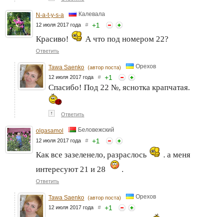
Калевала
N-a-t-y-s-a
+
1
12 июля 2017 года
#
Красиво!
А что под номером 22?
Ответить
Орехов
Tawa Saenko
(автор поста)
+
1
12 июля 2017 года
#
Спасибо! Под 22 №, яснотка крапчатая.
↑
Ответить
Беловежский
olgasamol
+
1
12 июля 2017 года
#
Как все зазеленело, разраслось
. а меня
интересуют 21 и 28
.
Ответить
Орехов
Tawa Saenko
(автор поста)
+
1
12 июля 2017 года
#