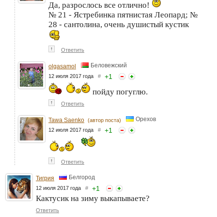
Да, разрослось все отлично!
№ 21 - Ястребинка пятнистая Леопард; №
28 - сантолина, очень душистый кустик
↑
Ответить
Беловежский
olgasamol
+
1
12 июля 2017 года
#
пойду погуглю.
↑
Ответить
Орехов
Tawa Saenko
(автор поста)
+
1
12 июля 2017 года
#
↑
Ответить
Белгород
Тигрия
+
1
12 июля 2017 года
#
Кактусик на зиму выкапываете?
Ответить