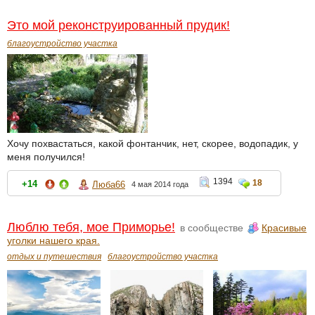
Это мой реконструированный прудик!
благоустройство участка
Хочу похвастаться, какой фонтанчик, нет, скорее, водопадик, у
меня получился!
1394
18
+14
Люба66
4 мая 2014 года
Люблю тебя, мое Приморье!
в сообществе
Красивые
уголки нашего края.
отдых и путешествия
благоустройство участка