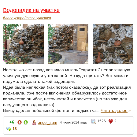
Водопадик на участке
благоустройство участка
Несколько лет назад возникла мысль "спрятать" неприглядную
уличную душевую и угол за ней. Но куда прятать? Вот мама и
надумала сделать такой водопадик
Идея была неплохая (как потом оказалось), да вот реализация
подкачала. Уже после включения обнаружилось достаточное
количество ошибок, неточностей и просчетов (но это уже для
следующего водопадика).
Внизу сделан небольшой фонтан и подсветка...
Читать далее
»
1526
2
+6
angel_sam
4 июля 2014 года
18