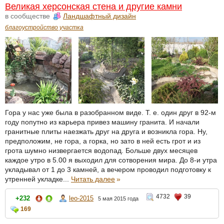
Великая херсонская стена и другие камни
в сообществе
Ландшафтный дизайн
благоустройство участка
Гора у нас уже была в разобранном виде. Т. е. один друг в 92-м
году попутно из карьера привез машину гранита. И начали
гранитные плиты наезжать друг на друга и возникла гора. Ну,
предположим, не гора, а горка, но зато в ней есть грот и из
грота шумно низвергается водопад. Больше двух месяцев
каждое утро в 5.00 я выходил для сотворения мира. До 8-и утра
укладывал от 1 до 3 камней, а вечером проводил подготовку к
утренней укладке...
Читать далее
»
4732
39
+232
leo-2015
5 мая 2015 года
169