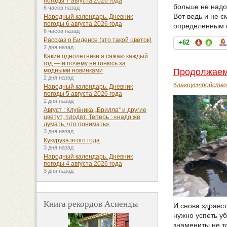
погоды 7 августа 2026 года
больше не надо.
6 часов назад
Вот ведь и не с
Народный календарь. Дневник
погоды 6 августа 2026 года
определенным о
6 часов назад
Рассказ о Биденсе (это такой цветок)
+62
2 дня назад
Какие однолетники я сажаю каждый
год — и почему не гонюсь за
Продолжаем
модными новинками
2 дня назад
благоустройство
Народный календарь. Дневник
погоды 5 августа 2026 года
2 дня назад
Август : Клубника „Брилла“ и другие
цветут, плодят. Теперь : «надо же
думать, что понимать».
3 дня назад
Кукуруза этого года
3 дня назад
Народный календарь. Дневник
погоды 4 августа 2026 года
3 дня назад
Книга рекордов Асиенды
И снова здравст
нужно успеть уб
знамениты не т