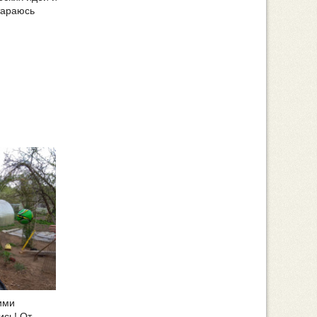
тараюсь
ими
ись! От