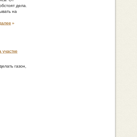
обстоят дела.
ывать на
далее
»
а участке
делать газон,