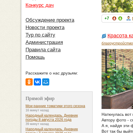
Конкурс дач
+7
Обсуждение проекта
Новости проекта
Тур по сайту
Красота ка
Администрация
благоустройство
Правила сайта
Помощь
Расскажите о нас друзьям:
Прямой эфир
Мои ранние томатики этого сезона
16 минут назад
Наткнулась вот
Народный календарь. Дневник
Автору фото - 
погоды 8 августа 2026 года
39 минут назад
А я, найдя эти 
Народный календарь. Дневник
Вот так бы выйт