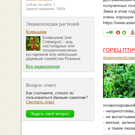
Сейчас на сайте: 1
полученных поз
Зарегистрировано: 78829
Зима в этом го
очень хорошую в
https://www.asi
Энциклопедия растений
Боярышник
+48
Боярышник (лат.
Crataegus) – род
листопадных или
ГОРЕЦ ПТИ
полувечнозеленых
кустарников или небольших
благоустройство
деревьев семейства Розовые.
Вся энциклопедия
Вопрос-ответ
Как считаете, стоит ли
пользоваться данным советом?
Смотреть ответ
почвопокровной
- неприхотлива;
- не вытаптыва
- мягкая, зелен
... и таким ока