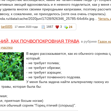
итивных эмоций вдохновилась и я немного поделиться, как у меня 
ду удивила многих своими природными капризами, поэтому рассчит
есну, к сожалению, не приходилось (хотя она очень старалась).
enda.ru/data/cache/2020jun/17/28/926346_25785-64x64x.jpg...
Читать 
tan5005
1667
3
17 июня 2020 года
24
ЧИЙ, КАК ПОЧВОПОКРОВНАЯ ТРАВА
в рубрике
Газон н
 участка
В видео рассказывается, как из обычного сорняка с
который:
- не требует полива;
- не требует обрезки;
- не требует аэрации;
- не требует почвенного подсева.
У меня была задача найти альтернативу газону из
 травы, которая была бы:
емая;
ая, приятная босым ногам)
зался обычный сорняк "Горец птичий (спорыш)".