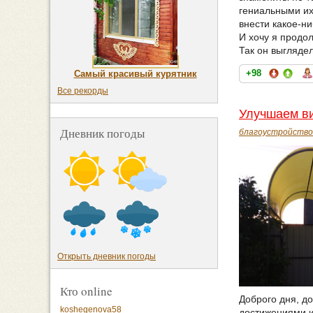
гениальными их
внести какое-ни
И хочу я продо
Так он выглядел
+98
Самый красивый курятник
Все рекорды
Улучшаем ви
Дневник погоды
благоустройство
Открыть дневник погоды
Кто online
Доброго дня, д
koshegenova58
достижениями и