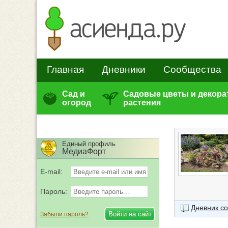
Главная
Дневники
Сообщества
Сад и
Садовые цветы и декор
огород
растения
Единый профиль
МедиаФорт
E-mail:
Пароль:
Дневник с
Забыли пароль?