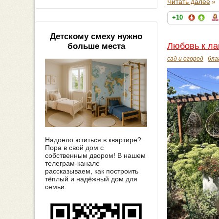
Читать далее
»
+10
Детскому смеху нужно
Любовь к л
больше места
сад и огород
бла
Надоело ютиться в квартире?
Пора в свой дом с
собственным двором! В нашем
телеграм-канале
рассказываем, как построить
тёплый и надёжный дом для
семьи.