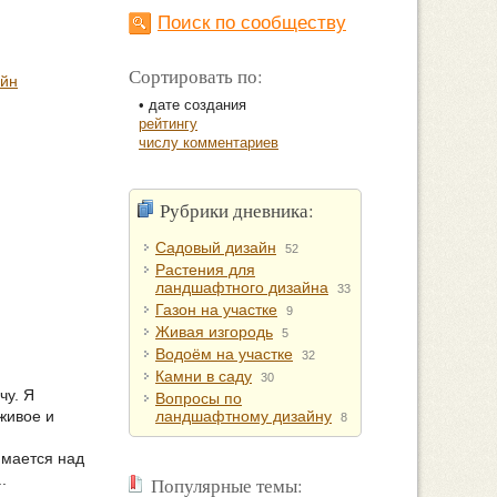
Поиск по сообществу
Сортировать по:
айн
• дате создания
рейтингу
числу комментариев
Рубрики дневника:
Садовый дизайн
52
Растения для
ландшафтного дизайна
33
Газон на участке
9
Живая изгородь
5
Водоём на участке
32
Камни в саду
30
чу. Я
Вопросы по
 живое и
ландшафтному дизайну
8
имается над
.
Популярные темы: