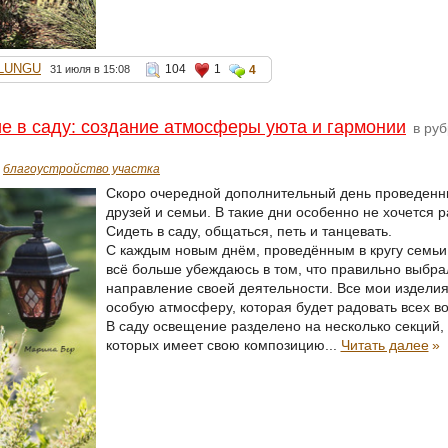
LUNGU
104
1
31 июля в 15:08
4
 в саду: создание атмосферы уюта и гармонии
в ру
благоустройство участка
Скоро очередной дополнительный день проведенны
друзей и семьи. В такие дни особенно не хочется р
Сидеть в саду, общаться, петь и танцевать.
С каждым новым днём, проведённым в кругу семьи 
всё больше убеждаюсь в том, что правильно выбра
направление своей деятельности. Все мои издели
особую атмосферу, которая будет радовать всех во
В саду освещение разделено на несколько секций,
которых имеет свою композицию...
Читать далее
»