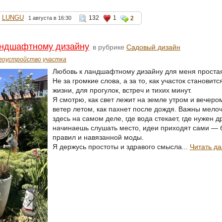
LUNGU
132
1
1 августа в 16:30
2
андшафтному дизайну
в рубрике
Садовый дизайн
гоустройство участка
Любовь к ландшафтному дизайну для меня простая
Не за громкие слова, а за то, как участок становит
жизни, для прогулок, встреч и тихих минут.
Я смотрю, как свет лежит на земле утром и вечером
ветер летом, как пахнет после дождя. Важны мелоч
здесь на самом деле, где вода стекает, где нужен д
начинаешь слушать место, идеи приходят сами — 
правил и навязанной моды.
Я держусь простоты и здравого смысла...
Читать д