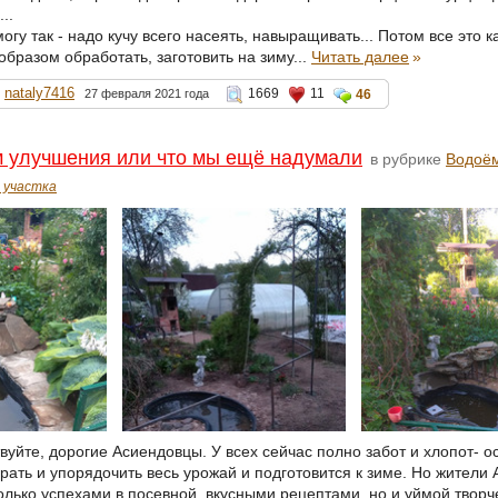
..
могу так - надо кучу всего насеять, навыращивать... Потом все это к
бразом обработать, заготовить на зиму...
Читать далее
»
nataly7416
1669
11
27 февраля 2021 года
46
 улучшения или что мы ещё надумали
в рубрике
Водоём
 участка
вуйте, дорогие Асиендовцы. У всех сейчас полно забот и хлопот- о
рать и упорядочить весь урожай и подготовится к зиме. Но жители
олько успехами в посевной, вкусными рецептами, но и уймой творч