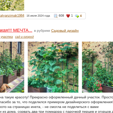
tatyanzimak1984
608
1
16 июля 2024 года
4
кая!!! МЕЧТА...
в рубрике
Садовый дизайн
 участка
сад и огород
 на такую красоту! Прекрасно оформленный дачный участок. Просто
спасибо за то, что поделился примером дизайнерского оформления
фото на страницах инета, - не смогла не поделиться с вами
и из дома, сорвать два-три помидора с парочкой перцев и огурцов 