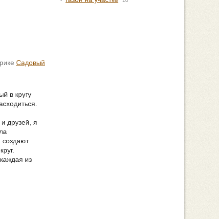
10
брике
Садовый
й в кругу
асходиться.
и друзей, я
ла
я создают
круг.
 каждая из