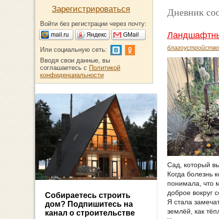
Зарегистрироваться
Дневник со
Войти без регистрации через почту:
Ландшафтный
mail.ru
Яндекс
GMail
благоустройство
Или социальную сеть:
Вводя свои данные, вы
соглашаетесь с
Политикой
конфиденциальности
Сад, который в
Когда болезнь к
понимала, что м
доброе вокруг с
Собираетесь строить
Я стала замечат
дом? Подпишитесь на
землёй, как тё
канал о строительстве