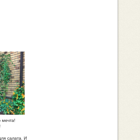
 мечта!
!
для салата. И