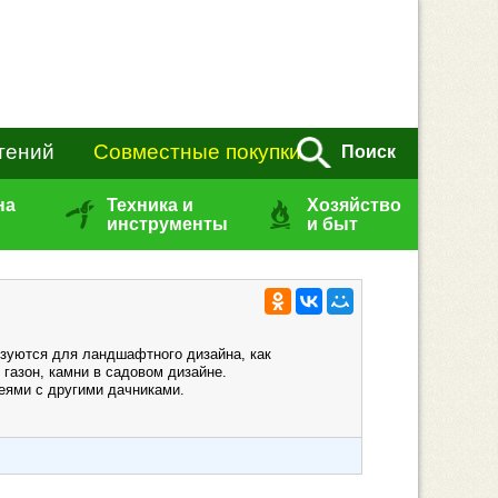
тений
Совместные покупки
Поиск
на
Техника и
Хозяйство
инструменты
и быт
зуются для ландшафтного дизайна, как
газон, камни в садовом дизайне.
еями с другими дачниками.