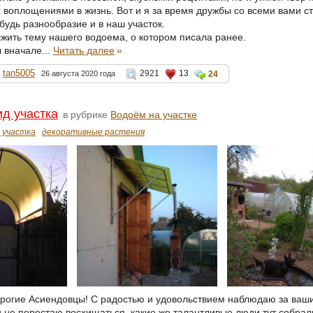
 воплощениями в жизнь. Вот и я за время дружбы со всеми вами с
будь разнообразие и в наш участок.
лжить тему нашего водоема, о котором писала ранее.
 вначале...
Читать далее
»
tan5005
2921
13
26 августа 2020 года
24
д участка
в рубрике
Водоём на участке
 участка
декоративные растения
орогие Асиендовцы! С радостью и удовольствием наблюдаю за ваш
 не перестаю восхищаться, какие же талантливые люди тут собрал