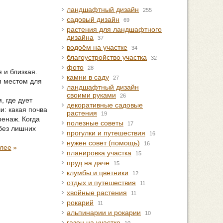
ландшафтный дизайн
255
садовый дизайн
69
растения для ландшафтного
дизайна
37
водоём на участке
34
благоустройство участка
32
фото
28
 и близкая.
камни в саду
27
ся местом для
ландшафтный дизайн
своими руками
26
, где дует
декоративные садовые
и: какая почва
растения
19
ренаж. Когда
полезные советы
17
без лишних
прогулки и путешествия
16
нужен совет (помощь)
16
алее
»
планировка участка
15
пруд на даче
15
клумбы и цветники
12
отдых и путешествия
11
хвойные растения
11
рокарий
11
альпинарии и рокарии
10
газон на участке