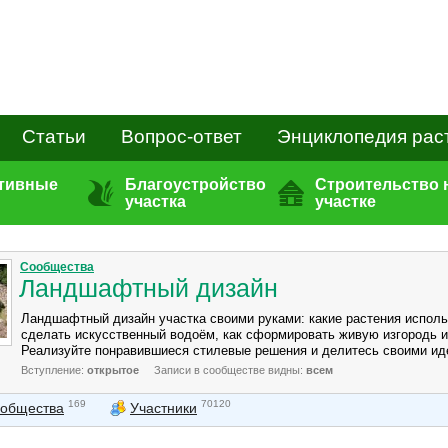
Статьи
Вопрос-ответ
Энциклопедия рас
ативные
Благоустройство
Строительство 
участка
участке
Сообщества
Ландшафтный дизайн
Ландшафтный дизайн участка своими руками: какие растения исполь
сделать искусственный водоём, как сформировать живую изгородь и 
Реализуйте понравившиеся стилевые решения и делитесь своими ид
Вступление:
открытое
Записи в сообществе видны:
всем
169
70120
ообщества
Участники