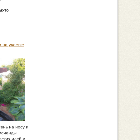
ак-то
 на участке
сень на носу и
 Асиенды
еских идей и