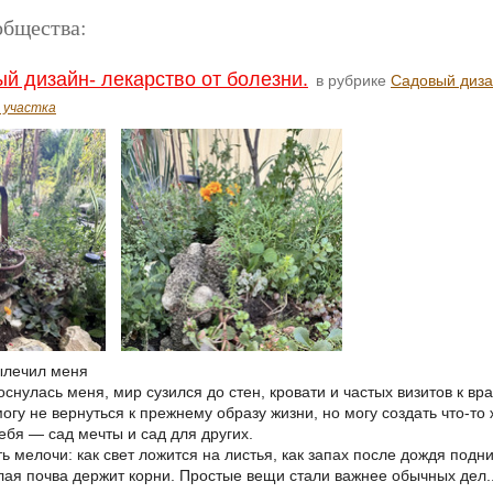
общества:
 дизайн- лекарство от болезни.
в рубрике
Садовый диз
 участка
ылечил меня
оснулась меня, мир сузился до стен, кровати и частых визитов к вра
огу не вернуться к прежнему образу жизни, но могу создать что-то
ебя — сад мечты и сад для других.
ь мелочи: как свет ложится на листья, как запах после дождя подн
плая почва держит корни. Простые вещи стали важнее обычных дел..