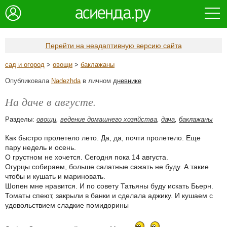
Перейти на неадаптивную версию сайта
сад и огород
>
овощи
>
баклажаны
Опубликовала
Nadezhda
в личном
дневнике
На даче в августе.
Разделы:
овощи
,
ведение домашнего хозяйства
,
дача
,
баклажаны
Как быстро пролетело лето. Да, да, почти пролетело. Еще
пару недель и осень.
О грустном не хочется. Сегодня пока 14 августа.
Огурцы собираем, больше салатные сажать не буду. А такие
чтобы и кушать и мариновать.
Шопен мне нравится. И по совету Татьяны буду искать Бьерн.
Томаты спеют, закрыли в банки и сделала аджику. И кушаем с
удовольствием сладкие помидорины