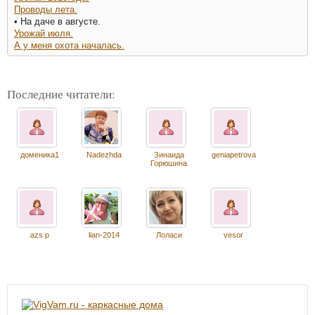
Проводы лета.
• На даче в августе.
Урожай июля.
А у меня охота началась.
Последние читатели:
доменика1
Nadezhda
Зинаида
geniapetrova
Горюшина
azs p
lian-2014
Лоласи
vesor