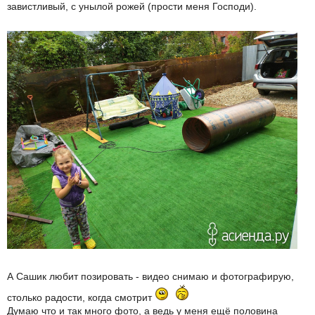
завистливый, с унылой рожей (прости меня Господи).
А Сашик любит позировать - видео снимаю и фотографирую,
столько радости, когда смотрит
Думаю что и так много фото, а ведь у меня ещё половина