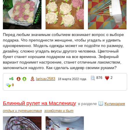
Перед любым значимым событием возникает вопрос о выборе
подарка. Что преподнести женщине, чтобы угадать и удивить
одновременно. Модель одежды может не подойти по размеру,
дизайну, сложно угадать вкусы другого человека. Цветочный
букет станет хорошим подарком на все времена. Зефирный
вариант поднимет настроение, станет отличным лакомством,
запомниться надолго. Как сделать шедевр своими руками?
876
2
+6
larisav2583
18 марта 2022 года
0
Блинный рулет на Масленицу
в разделе
Кулинария
отдых и путешествия
хозяйство и быт