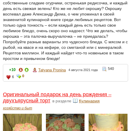
собственные сладкие огурчики, остренькая редисочка, и каждый
день есть свежая зелень! Кто же не любит окрошку? Окрошку
воспевал даже Александр Дюма, о чем упоминал в своей
знаменитой кулинарной книге среди любимых рецептов. Вот
только одна тонкость – если каждый день есть только свое
любимое блюдо, очень скоро оно надоест. Что же делать, чтобы
окрошка – эта палочка-выручалочка – не приедалась?
Попробуйте разные варианты это чудесного блюда. С мясом и с
рыбой, на квасе и на кефире, со сметаной или с минералкой.
Рецептов миллион. И каждый найдет что-то новенькое в таком
простом и привычном блюде!
540
+10
Tatyana Pronina
4 августа 2021 года
0
6
Оригинальный подарок на день рождения –
двухъярусный торт
в разделе
Кулинария
хозяйство и быт