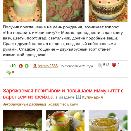
Получив приглашение на день рождения, возникает вопрос:
«Что подарить имениннику?» Можно преподнести в дар книгу,
вазу, цветы, портсигар, светильник, другие подобные вещи.
Сразит друзей наповал шедевр, созданный собственными
руками. Сладкое угощение – двухъярусный торт станет
изюминкой праздника!
513
2
+10
larisav2583
15 февраля 2021 года
0
Заряжаемся позитивом и повышаем иммунитет с
вареньем из фейхоа
в разделе
Кулинария
декоративные растения
хозяйство и быт