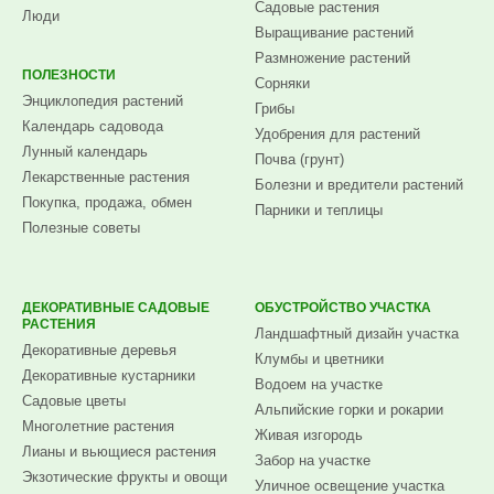
Садовые растения
Люди
Выращивание растений
Размножение растений
ПОЛЕЗНОСТИ
Сорняки
Энциклопедия растений
Грибы
Календарь садовода
Удобрения для растений
Лунный календарь
Почва (грунт)
Лекарственные растения
Болезни и вредители растений
Покупка, продажа, обмен
Парники и теплицы
Полезные советы
ДЕКОРАТИВНЫЕ САДОВЫЕ
ОБУСТРОЙСТВО УЧАСТКА
РАСТЕНИЯ
Ландшафтный дизайн участка
Декоративные деревья
Клумбы и цветники
Декоративные кустарники
Водоем на участке
Садовые цветы
Альпийские горки и рокарии
Многолетние растения
Живая изгородь
Лианы и вьющиеся растения
Забор на участке
Экзотические фрукты и овощи
Уличное освещение участка