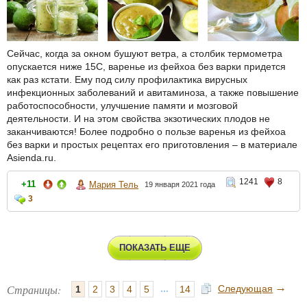
Сейчас, когда за окном бушуют ветра, а столбик термометра
опускается ниже 15С, варенье из фейхоа без варки придется
как раз кстати. Ему под силу профилактика вирусных
инфекционных заболеваний и авитаминоза, а также повышение
работоспособности, улучшение памяти и мозговой
деятельности. И на этом свойства экзотических плодов не
заканчиваются! Более подробно о пользе варенья из фейхоа
без варки и простых рецептах его приготовления – в материале
Asienda.ru.
1241
8
+11
Мария Тель
19 января 2021 года
3
ПОКАЗАТЬ ЕЩЕ
→
Страницы:
...
Следующая
1
2
3
4
5
14