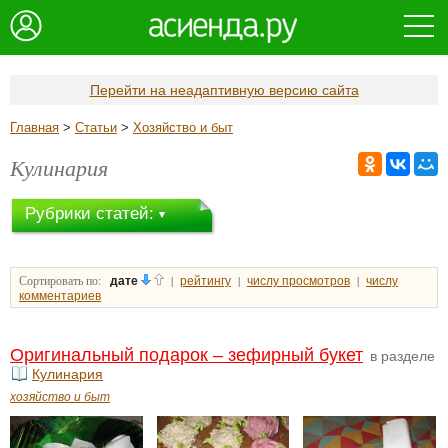
Перейти на неадаптивную версию сайта
Главная
>
Статьи
>
Хозяйство и быт
Кулинария
Рубрики статей:
Сортировать по:
|
|
|
дате
рейтингу
числу просмотров
числу
комментариев
Оригинальный подарок – зефирный букет
в разделе
Кулинария
хозяйство и быт