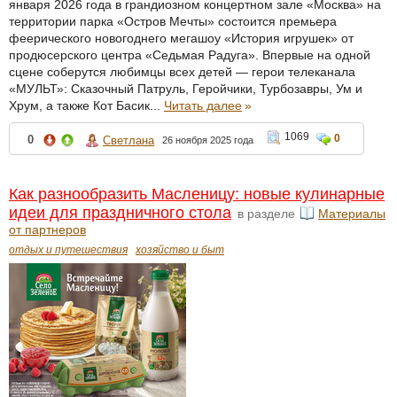
января 2026 года в грандиозном концертном зале «Москва» на
территории парка «Остров Мечты» состоится премьера
феерического новогоднего мегашоу «История игрушек» от
продюсерского центра «Седьмая Радуга». Впервые на одной
сцене соберутся любимцы всех детей — герои телеканала
«МУЛЬТ»: Сказочный Патруль, Геройчики, Турбозавры, Ум и
Хрум, а также Кот Басик...
Читать далее
»
1069
0
0
Светлана
26 ноября 2025 года
Как разнообразить Масленицу: новые кулинарные
идеи для праздничного стола
в разделе
Материалы
от партнеров
отдых и путешествия
хозяйство и быт