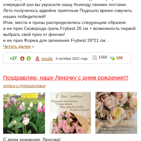
очередной раз вы украсили нашу Асиенду своими постами.
Лето получилось вдвойне приятным Подошло время озвучить
наших победителей!
Итак, места и призы распределились следующим образом:
и ее приз Сковорода гриль Frybest 26 см + возможность первой
выбрать свой приз от феечки!
и ее приз Форма для запекания Frybest 39*21 см...
Читать далее
»
1566
108
+27
ninulik
4 октября 2022 года
Поздравляю, нашу Леночку с днем рождения!!!
отдых и путешествия
С днем рождения, Леночка!