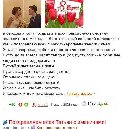
а сегодня я хочу поздравить всю прекрасную половину
человечества Асиенды. В этот светлый весенний праздник от
души поздравляю всех с Международным женский днем!
Желаю здоровья, любви и простого человеческого счастья.
Пусть дома всегда царят тепло и уют, пусть близкие любимые
люди всегда поддерживают
Пускай живет весна в душе,
Пусть в сердце радость расцветает,
От зимней спячки ведь уже
Весна весь мир освобождает!
Желаю жить, любить, мечтать
И каждым мигом наслаждаться...
Читать далее
»
1490
44
+40
ninulik
8 марта 2023 года
Поздравляем всех Татьян с именинами!
в сообществе
Хорошее настроение