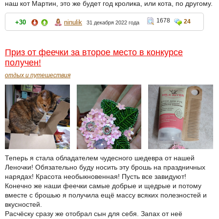
наш кот Мартин, это же будет год кролика, или кота, по другому.
1678
24
+30
ninulik
31 декабря 2022 года
Приз от феечки за второе место в конкурсе
получен!
отдых и путешествия
Теперь я стала обладателем чудесного шедевра от нашей
Леночки! Обязательно буду носить эту брошь на праздничных
нарядах! Красота необыкновенная! Пусть все завидуют!
Конечно же наши феечки самые добрые и щедрые и потому
вместе с брошью я получила ещё массу всяких полезностей и
вкусностей.
Расчёску сразу же отобрал сын для себя. Запах от неё