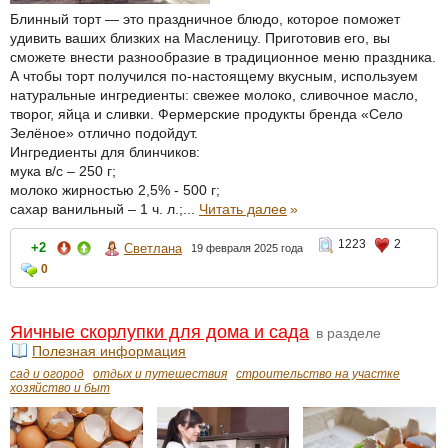
Блинный торт — это праздничное блюдо, которое поможет
удивить ваших близких на Масленицу. Приготовив его, вы
сможете внести разнообразие в традиционное меню праздника.
А чтобы торт получился по-настоящему вкусным, используем
натуральные ингредиенты: свежее молоко, сливочное масло,
творог, яйца и сливки. Фермерские продукты бренда «Село
Зелёное» отлично подойдут.
Ингредиенты для блинчиков:
мука в/с – 250 г;
молоко жирностью 2,5% - 500 г;
сахар ванильный – 1 ч. л.;...
Читать далее
»
1223
2
+2
Светлана
19 февраля 2025 года
0
Яичные скорлупки для дома и сада
в разделе
Полезная информация
сад и огород
отдых и путешествия
строительство на участке
хозяйство и быт