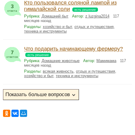
Кто пользовался соляной лампой из
3
гималайской соли
есть решение
ответа
Рубрика:
Домашний быт
Автор:
z luzgina2014
117
месяцев назад
Разделы:
хозяйство и быт
,
отдых и путешествия
,
техника и инструменты
Что подарить начинающему фермеру?
7
есть решение
ответов
Рубрика:
Домашние животные
Автор:
Мамимама
117
месяцев назад
Разделы:
всякая живность
,
отдых и путешествия
,
хозяйство и быт
,
техника и инструменты