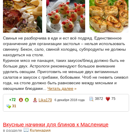
Свинья не разборчива в еде и ест всё подряд. Единственное
ограничение для организации застолья – нельзя использовать
свинину. Бекон, сало, свиной холодец, субпродукты не должны
находиться на столе.
Куриное мясо не панацея, таких закусок/блюд должно быть не
больше двух. Астрологи рекомендуют большое внимание
уделить овощам. Приготовить не меньше двух витаминных
салатов и закусок с грибами, бобовыми. Чтоб не гневить символ
года, на столе должно быть равновесие между мясными и
овощными блюдами...
Читать далее
»
3872
75
+72
Lika179
6 декабря 2018 года
31
Вкусные начинки для блинов к Масленице
в разделе
Кулинария