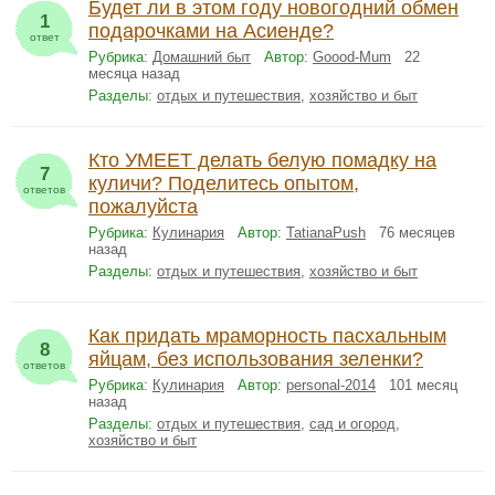
Будет ли в этом году новогодний обмен
1
подарочками на Асиенде?
ответ
Рубрика:
Домашний быт
Автор:
Goood-Mum
22
месяца назад
Разделы:
отдых и путешествия
,
хозяйство и быт
Кто УМЕЕТ делать белую помадку на
7
куличи? Поделитесь опытом,
ответов
пожалуйста
Рубрика:
Кулинария
Автор:
TatianaPush
76 месяцев
назад
Разделы:
отдых и путешествия
,
хозяйство и быт
Как придать мраморность пасхальным
8
яйцам, без использования зеленки?
ответов
Рубрика:
Кулинария
Автор:
personal-2014
101 месяц
назад
Разделы:
отдых и путешествия
,
сад и огород
,
хозяйство и быт