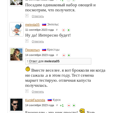
Посадим одинаковый набор овощей и
посмотрим, что получится.
↑
Ответить
Энгельс
melesta05
11 сентября 2023 года
#
Ну да! Интересно будет!
↑
Ответить
Крестцы
Прокопыч
14 сентября 2023 года
#
↑
Ответ
для
melesta05
Вместе веселее. я вот брокколи ни когда
ни сажала .а в этом году. Тест семена
маркет тестирую. отличная капуста
получилась.
↑
Ответить
Курск
KurskFazenda
+
1
14 сентября 2023 года
#
Брокколли - это шик просто!
Хоть