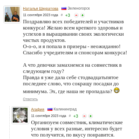
Зеленогорск
Наталья Шкуратова
+
3
11 сентября 2023 года
#
Поздравляю всех победителей и участников
конкурса! Желаю всем крепкого здоровья и
успехов в выращивании своих экологически
чистых продуктов.
О-о-о, и я попала в призеры - неожиданно!
Спасибо учредителям и спонсорам конкурса!
А что девочки замахнемся на совместник в
следующем году?
Правда я уже дала себе стодвадцатьпятое
последнее слово, что сокращу посадки до
минимума. Эх, где наша не пропадала?
Ответить
Калининград
Агафия
+
3
11 сентября 2023 года
#
Организуем совместник, климатические
условия у всех разные, интересно будет
что получится, по вкусу понравится.