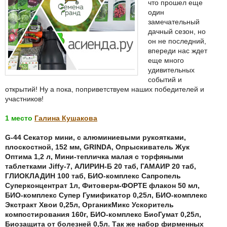
что прошел еще
один
замечательный
дачный сезон, но
он не последний,
впереди нас ждет
еще много
удивительных
событий и
открытий! Ну а пока, поприветствуем наших победителей и
участников!
1 место
Галина Кушакова
G-44 Секатор мини, с алюминиевыми рукоятками,
плоскостной, 152 мм, GRINDA, Опрыскиватель Жук
Оптима 1,2 л, Мини-тепличка малая с торфяными
таблетками Jiffy-7, АЛИРИН-Б 20 таб, ГАМАИР 20 таб,
ГЛИОКЛАДИН 100 таб, БИО-комплекс Сапропель
Суперконцентрат 1л, Фитоверм-ФОРТЕ флакон 50 мл,
БИО-комплекс Супер Гумификатор 0,25л, БИО-комплекс
Экстракт Хвои 0,25л, ОрганикМикс Ускоритель
компостирования 160г, БИО-комплекс БиоГумат 0,25л,
Биозащита от болезней 0,5л. Так же набор фирменных