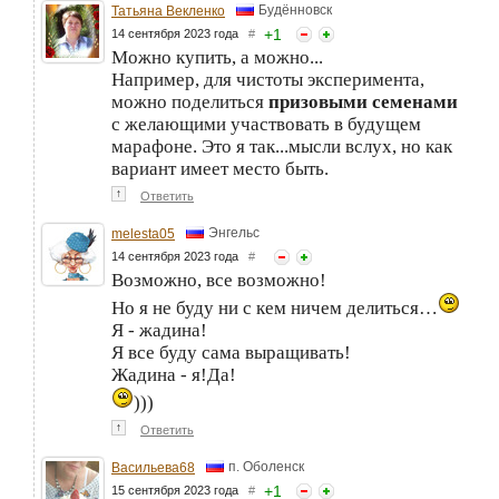
Будённовск
Татьяна Векленко
+
1
14 сентября 2023 года
#
Можно купить, а можно...
Например, для чистоты эксперимента,
можно поделиться
призовыми семенами
с желающими участвовать в будущем
марафоне. Это я так...мысли вслух, но как
вариант имеет место быть.
↑
Ответить
Энгельс
melesta05
14 сентября 2023 года
#
Возможно, все возможно!
Но я не буду ни с кем ничем делиться…
Я - жадина!
Я все буду сама выращивать!
Жадина - я!Да!
)))
↑
Ответить
п. Оболенск
Васильева68
+
1
15 сентября 2023 года
#