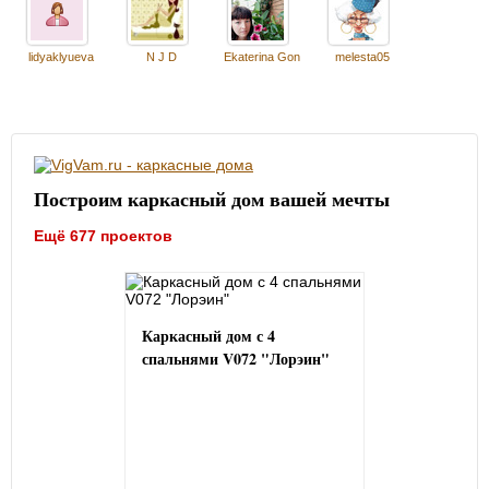
lidyaklyueva
N J D
Ekaterina Gon
melesta05
Построим каркасный дом вашей мечты
Ещё 677 проектов
Каркасный дом с 4
спальнями V072 "Лорэин"