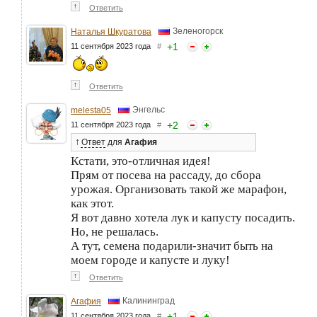
↑
Ответить
Зеленогорск
Наталья Шкуратова
+
1
11 сентября 2023 года
#
↑
Ответить
Энгельс
melesta05
+
2
11 сентября 2023 года
#
↑
Ответ
для
Агафия
Кстати, это-отличная идея!
Прям от посева на рассаду, до сбора
урожая. Организовать такой же марафон,
как этот.
Я вот давно хотела лук и капусту посадить.
Но, не решалась.
А тут, семена подарили-значит быть на
моем городе и капусте и луку!
↑
Ответить
Калининград
Агафия
+
1
11 сентября 2023 года
#