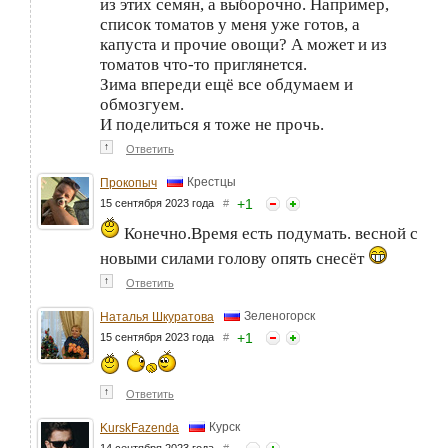
из этих семян, а выборочно. Например,
список томатов у меня уже готов, а
капуста и прочие овощи? А может и из
томатов что-то приглянется.
Зима впереди ещё все обдумаем и
обмозгуем.
И поделиться я тоже не прочь.
↑
Ответить
Крестцы
Прокопыч
+
1
15 сентября 2023 года
#
Конечно.Время есть подумать. весной с
новыми силами голову опять снесёт
↑
Ответить
Зеленогорск
Наталья Шкуратова
+
1
15 сентября 2023 года
#
↑
Ответить
Курск
KurskFazenda