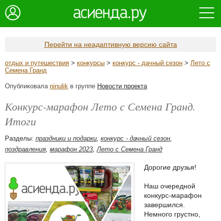
Перейти на неадаптивную версию сайта
отдых и путешествия
>
конкурсы
>
конкурс - дачный сезон
>
Лето с
Семена Гранд
Опубликовала
ninulik
в группе
Новости проекта
Конкурс-марафон Лето с Семена Гранд.
Итоги
Разделы:
праздники и подарки
,
конкурс - дачный сезон
,
поздравления
,
марафон 2023
,
Лето с Семена Гранд
Дорогие друзья!
Наш очередной
конкурс-марафон
завершился.
Немного грустно,