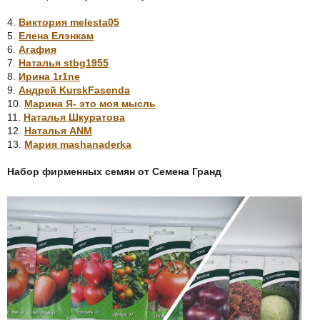
4.
Виктория melesta05
5.
Елена Елэнкам
6.
Агафия
7.
Наталья stbg1955
8.
Ирина 1r1ne
9.
Андрей KurskFasenda
10.
Марина Я- это моя мысль
11.
Наталья Шкуратова
12.
Наталья ANM
13.
Мария mashanaderka
Набор фирменных семян от Семена Гранд