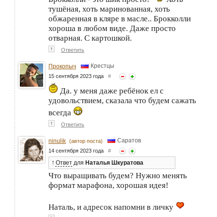
тушёная, хоть маринованная, хоть
обжаренная в кляре в масле.. Брокколли
хороша в любом виде. Даже просто
отварная. С картошкой.
↑
Ответить
Крестцы
Прокопыч
15 сентября 2023 года
#
Да. у меня даже ребёнок ел с
удовольствием, сказала что будем сажать
всегда
↑
Ответить
Саратов
ninulik
(автор поста)
14 сентября 2023 года
#
↑
Ответ
для
Наталья Шкуратова
Что выращивать будем? Нужно менять
формат марафона, хорошая идея!
Наталь, и адресок напомни в личку