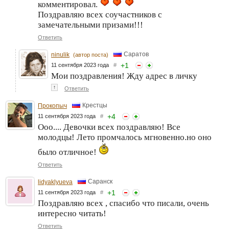
комментировал.
Поздравляю всех соучастников с
замечательными призами!!!
Ответить
Саратов
ninulik
(автор поста)
+
1
11 сентября 2023 года
#
Мои поздравления! Жду адрес в личку
↑
Ответить
Крестцы
Прокопыч
+
4
11 сентября 2023 года
#
Ооо.... Девочки всех поздравляю! Все
молодцы! Лето промчалось мгновенно.но оно
было отличное!
Ответить
Саранск
lidyaklyueva
+
1
11 сентября 2023 года
#
Поздравляю всех , спасибо что писали, очень
интересно читать!
Ответить