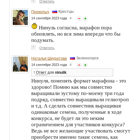
↑
Ответить
Крестцы
Прокопыч
14 сентября 2023 года
#
Нинуль согласна, марафон пора
обновлять, но вся зима впереди что бы
подумать.
↑
Ответить
Зеленогорск
Наталья Шкуратова
14 сентября 2023 года
#
↑
Ответ
для
ninulik
Нинуля, поменять формат марафона - это
здорово! Помню как мы совместно
выращивали эустому по-моему три года
подряд, совместно выращивали гелиотроп
и т.д. А сделать совместник выращивая
одинаковые семена, полученные в ходе
конкурса, не будет ли это неким
ограничением для участников конкурса?
Ведь не все желающие участвовать смогут
приобрести именно такие семена, как