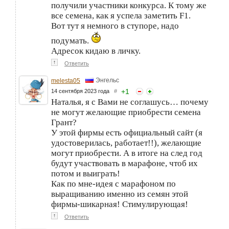
получили участники конкурса. К тому же
все семена, как я успела заметить F1.
Вот тут я немного в ступоре, надо
подумать.
Адресок кидаю в личку.
↑
Ответить
Энгельс
melesta05
+
1
14 сентября 2023 года
#
Наталья, я с Вами не соглашусь… почему
не могут желающие приобрести семена
Грант?
У этой фирмы есть официальный сайт (я
удостоверилась, работает!!), желающие
могут приобрести. А в итоге на след год
будут участвовать в марафоне, чтоб их
потом и выиграть!
Как по мне-идея с марафоном по
выращиванию именно из семян этой
фирмы-шикарная! Стимулирующая!
↑
Ответить