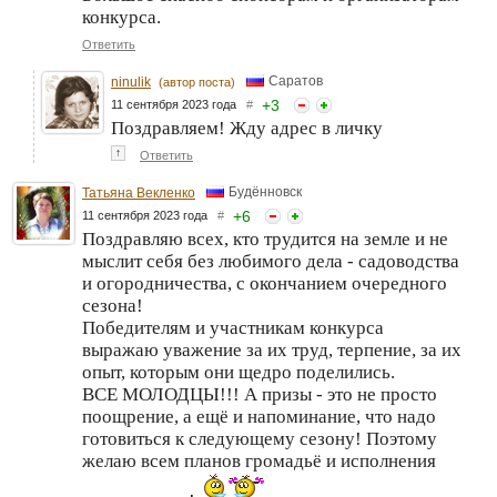
конкурса.
Ответить
Саратов
ninulik
(автор поста)
+
3
11 сентября 2023 года
#
Поздравляем! Жду адрес в личку
↑
Ответить
Будённовск
Татьяна Векленко
+
6
11 сентября 2023 года
#
Поздравляю всех, кто трудится на земле и не
мыслит себя без любимого дела - садоводства
и огородничества, с окончанием очередного
сезона!
Победителям и участникам конкурса
выражаю уважение за их труд, терпение, за их
опыт, которым они щедро поделились.
ВСЕ МОЛОДЦЫ!!! А призы - это не просто
поощрение, а ещё и напоминание, что надо
готовиться к следующему сезону! Поэтому
желаю всем планов громадьё и исполнения