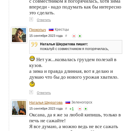
с совместником я погорячилась, хотя зима
впереди - надо подумать как бы интересно
это сделать.
↑
Ответить
Крестцы
Прокопыч
15 сентября 2023 года
#
Наталья Шкуратова пишет:
пожалуй с совместником я погорячилась,
Нет уж...назвалась груздем полезай в
кузов.
а зима и правда длинная, вот я делаю и
думаю что бы до нового урожая хватило.
↑
Ответить
Зеленогорск
Наталья Шкуратова
+
1
15 сентября 2023 года
#
Оксана, да я же за любой кипишь, только в
печь не сажайте!
Я все думаю, а можно ведь не все сажать