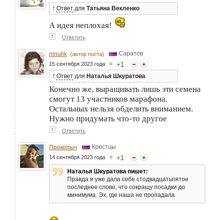
↑
Ответ
для
Татьяна Векленко
А идея неплохая!
↑
Ответить
Саратов
ninulik
(автор поста)
+
1
15 сентября 2023 года
#
↑
Ответ
для
Наталья Шкуратова
Конечно же, выращивать лишь эти семена
смогут 13 участников марафона.
Остальных нельзя обделить вниманием.
Нужно придумать что-то другое
↑
Ответить
Крестцы
Прокопыч
+
1
14 сентября 2023 года
#
Наталья Шкуратова пишет:
Правда я уже дала себе стодвадцатьпятое
последнее слово, что сокращу посадки до
минимума. Эх, где наша не пропадала