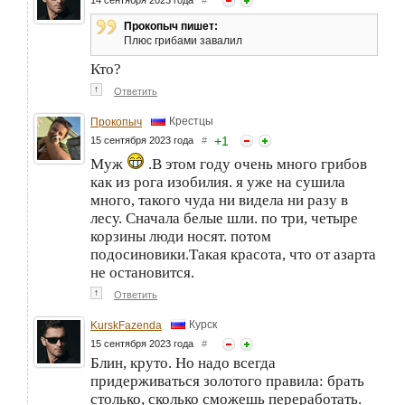
14 сентября 2023 года
#
Прокопыч пишет:
Плюс грибами завалил
Кто?
↑
Ответить
Крестцы
Прокопыч
+
1
15 сентября 2023 года
#
Муж
.В этом году очень много грибов
как из рога изобилия. я уже на сушила
много, такого чуда ни видела ни разу в
лесу. Сначала белые шли. по три, четыре
корзины люди носят. потом
подосиновики.Такая красота, что от азарта
не остановится.
↑
Ответить
Курск
KurskFazenda
15 сентября 2023 года
#
Блин, круто. Но надо всегда
придерживаться золотого правила: брать
столько, сколько сможешь переработать.