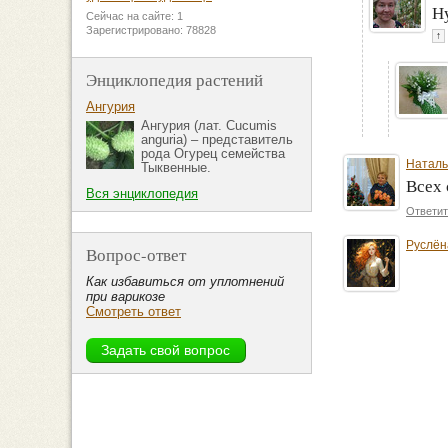
Н
Сейчас на сайте: 1
Зарегистрировано: 78828
↑
Энциклопедия растений
Ангурия
Ангурия (лат. Cucumis
anguria) – представитель
рода Огурец семейства
Наталь
Тыквенные.
Всех 
Вся энциклопедия
Ответит
Руслён
Вопрос-ответ
Как избавиться от уплотнений
при варикозе
Смотреть ответ