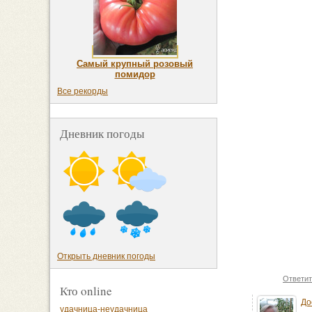
Самый крупный розовый
помидор
Все рекорды
Дневник погоды
Открыть дневник погоды
Ответит
Кто online
До
удачница-неудачница