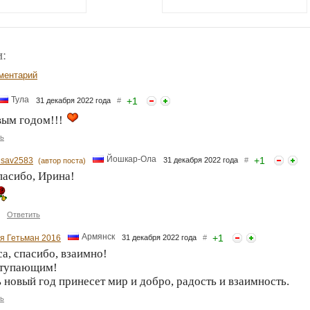
:
ментарий
Тула
+
1
31 декабря 2022 года
#
вым годом!!!
ь
Йошкар-Ола
+
1
risav2583
31 декабря 2022 года
#
(автор поста)
пасибо, Ирина!
Ответить
Армянск
+
1
я Гетьман 2016
31 декабря 2022 года
#
а, спасибо, взаимно!
ступающим!
 новый год принесет мир и добро, радость и взаимность.
ь