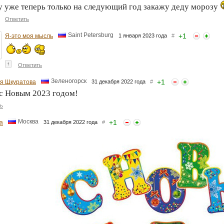
у уже теперь только на следующий год закажу деду морозу
Ответить
Saint Petersburg
+
1
Я-это моя мысль
1 января 2023 года
#
↑
Ответить
Зеленогорск
+
1
я Шкуратова
31 декабря 2022 года
#
с Новым 2023 годом!
ь
Москва
+
1
а
31 декабря 2022 года
#