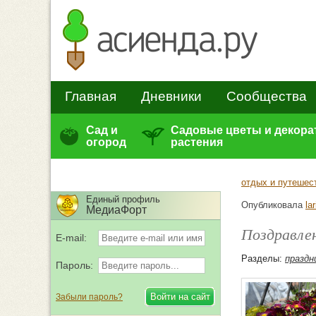
Главная
Дневники
Сообщества
Сад и
Садовые цветы и декор
огород
растения
отдых и путешес
Единый профиль
Опубликовала
la
МедиаФорт
Поздравлен
E-mail:
Разделы:
праздн
Пароль:
Забыли пароль?