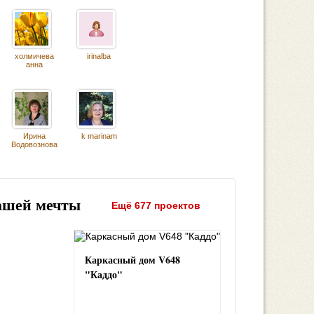
холмичева
irinalba
анна
Ирина
k marinam
Водовознова
ашей мечты
Ещё 677 проектов
Каркасный дом V648
"Каддо"