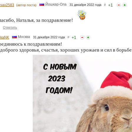
Йошкар-Ола
+
1
risav2583
31 декабря 2022 года
#
(автор поста)
асибо, Наталья, за поздравление!
Ответить
Москва
+
1
hkaNK
31 декабря 2022 года
#
оединяюсь к поздравлениям!
доброго здоровья, счастья, хороших урожаев и сил в борьбе