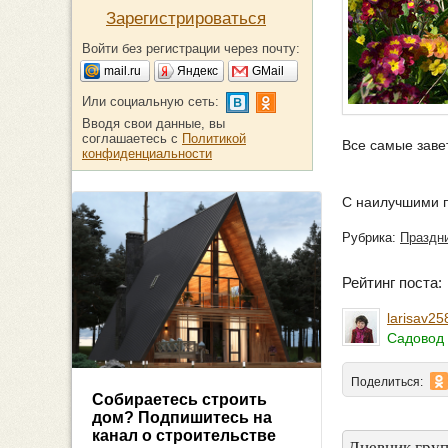
Зарегистрироваться
Войти без регистрации через почту:
mail.ru
Яндекс
GMail
Или социальную сеть:
Вводя свои данные, вы
соглашаетесь с
Политикой
Все самые заве
конфиденциальности
С наилучшими 
Рубрика:
Праздни
Рейтинг поста
larisav25
Садовод 
Поделиться:
Собираетесь строить
дом? Подпишитесь на
канал о строительстве
Дневник груп