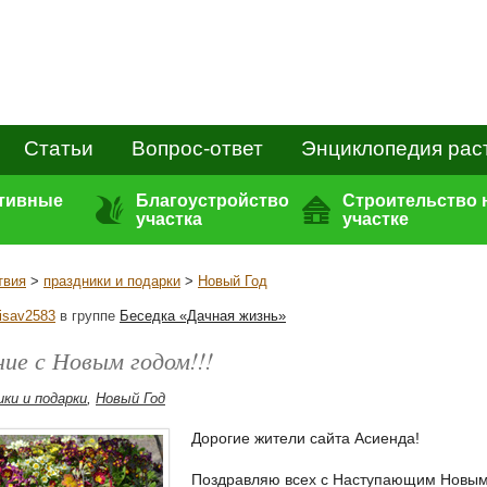
Статьи
Вопрос-ответ
Энциклопедия рас
ативные
Благоустройство
Строительство 
участка
участке
твия
>
праздники и подарки
>
Новый Год
risav2583
в группе
Беседка «Дачная жизнь»
ие с Новым годом!!!
ики и подарки
,
Новый Год
Дорогие жители сайта Асиенда!
Поздравляю всех с Наступающим Новым