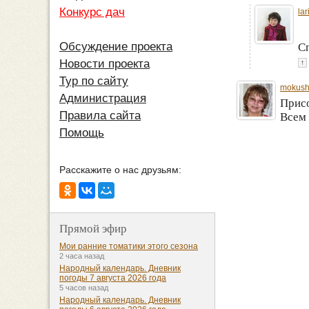
Конкурс дач
la
Обсуждение проекта
Сп
Новости проекта
↑
Тур по сайту
mokus
Администрация
Прис
Правила сайта
Всем 
Помощь
Расскажите о нас друзьям:
Прямой эфир
Мои ранние томатики этого сезона
2 часа назад
Народный календарь. Дневник
погоды 7 августа 2026 года
5 часов назад
Народный календарь. Дневник