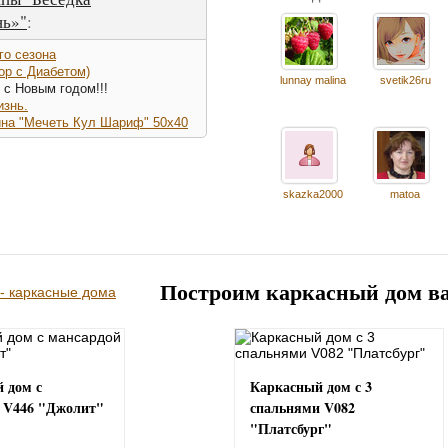
нь»"
:
го сезона
вор с Диабетом)
lunnay malina
svetik26ru
 с Новым годом!!!
изнь.
ина "Мечеть Кул Шариф" 50х40
skazka2000
matoa
Построим каркасный дом в
 дом с
Каркасный дом с 3
 V446 "Джолит"
спальнями V082
"Платсбург"