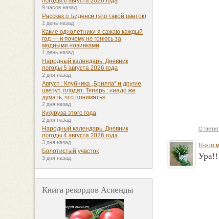
погоды 6 августа 2026 года
9 часов назад
Рассказ о Биденсе (это такой цветок)
1 день назад
Какие однолетники я сажаю каждый
год — и почему не гонюсь за
модными новинками
1 день назад
Народный календарь. Дневник
погоды 5 августа 2026 года
2 дня назад
Август : Клубника „Брилла“ и другие
цветут, плодят. Теперь : «надо же
думать, что понимать».
2 дня назад
Кукуруза этого года
2 дня назад
Народный календарь. Дневник
Ответит
погоды 4 августа 2026 года
3 дня назад
Я-это 
Болотистый участок
Ура!!
3 дня назад
Книга рекордов Асиенды