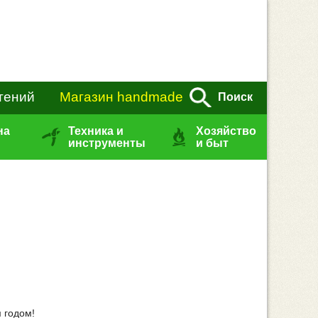
тений
Магазин handmade
Поиск
на
Техника и
Хозяйство
инструменты
и быт
 годом!