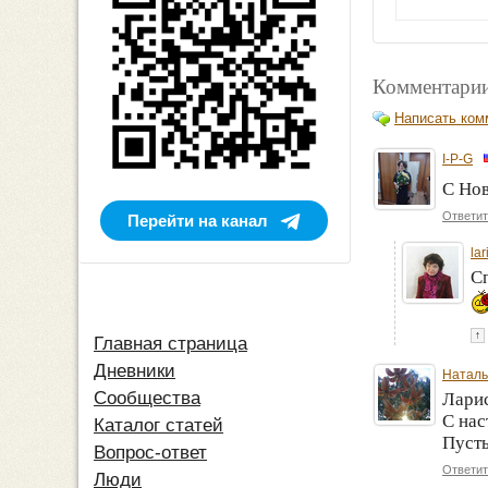
Комментарии
Написать ком
I-P-G
С Но
Ответит
Перейти на канал
la
С
↑
Главная страница
Дневники
Наталь
Сообщества
Ларис
С на
Каталог статей
Пусть
Вопрос-ответ
Ответит
Люди