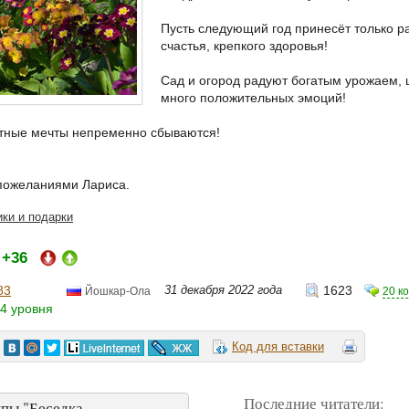
Пусть следующий год принесёт только ра
счастья, крепкого здоровья!
Сад и огород радуют богатым урожаем, 
много положительных эмоций!
тные мечты непременно сбываются!
пожеланиями Лариса.
ки и подарки
+36
:
83
31 декабря 2022 года
1623
20 к
Йошкар-Ола
4 уровня
Код для вставки
Последние читатели:
пы "Беседка