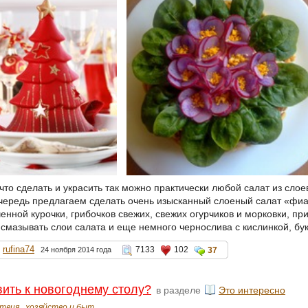
что сделать и украсить так можно практически любой салат из сло
чередь предлагаем сделать очень изысканный слоеный салат «фиалк
енной курочки, грибочков свежих, свежих огурчиков и морковки, пр
 смазывать слои салата и еще немного чернослива с кислинкой, бу
rufina74
7133
102
24 ноября 2014 года
37
вить к новогоднему столу?
в разделе
Это интересно
твия
хозяйство и быт