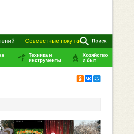
тений
Совместные покупки
Поиск
на
Техника и
Хозяйство
инструменты
и быт