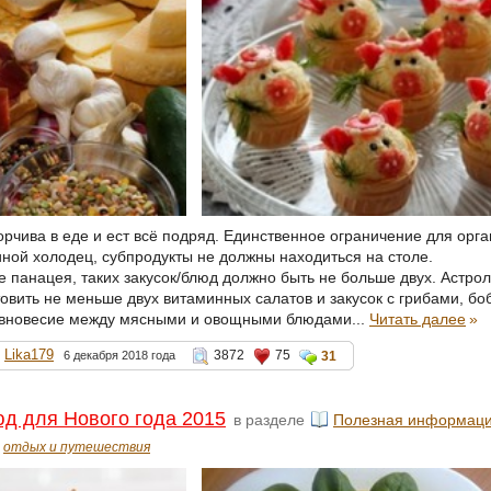
рчива в еде и ест всё подряд. Единственное ограничение для орга
иной холодец, субпродукты не должны находиться на столе.
е панацея, таких закусок/блюд должно быть не больше двух. Астр
вить не меньше двух витаминных салатов и закусок с грибами, боб
авновесие между мясными и овощными блюдами...
Читать далее
»
Lika179
3872
75
6 декабря 2018 года
31
д для Нового года 2015
в разделе
Полезная информац
отдых и путешествия