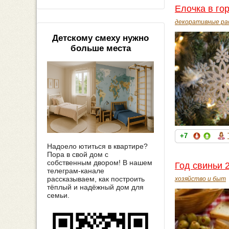
Елочка в го
декоративные ра
Детскому смеху нужно
больше места
+7
Надоело ютиться в квартире?
Пора в свой дом с
собственным двором! В нашем
Год свиньи 
телеграм-канале
рассказываем, как построить
хозяйство и быт
тёплый и надёжный дом для
семьи.