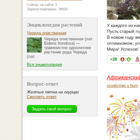
Сейчас на сайте: 2
Зарегистрировано: 78829
Энциклопедия растений
У каждого из на
Пусть старый го
Череда олиственная
В новом году ж
Череда олиственная (лат.
оптимизмом, ул
Bidens frondosa) —
травянистое однолетнее
Мира! Успехов!
растение рода Череда
(лат.
+28
Вся энциклопедия
Африканский
Вопрос-ответ
хозяйство и быт
Желтые пятна на огурцах
Смотреть ответ