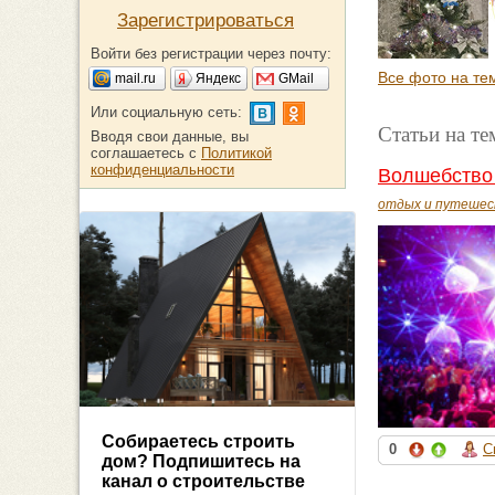
Зарегистрироваться
Войти без регистрации через почту:
Все фото на те
mail.ru
Яндекс
GMail
Или социальную сеть:
Статьи на т
Вводя свои данные, вы
соглашаетесь с
Политикой
конфиденциальности
Волшебство 
отдых и путешес
Собираетесь строить
0
С
дом? Подпишитесь на
канал о строительстве