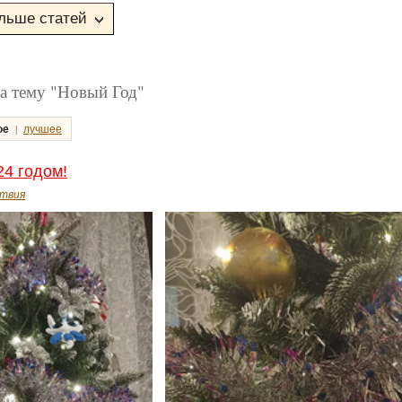
а тему "Новый Год"
|
ое
лучшее
4 годом!
твия