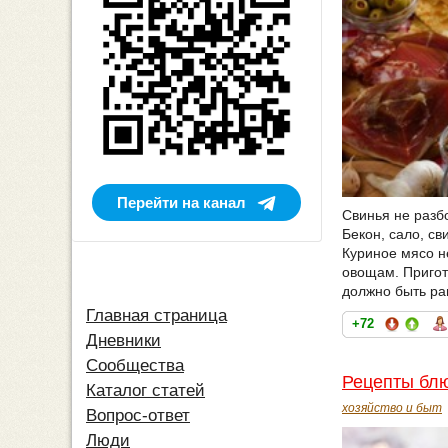
Перейти на канал
Свинья не разбо
Бекон, сало, св
Куриное мясо н
овощам. Пригото
должно быть р
Главная страница
+72
Дневники
Сообщества
Рецепты блю
Каталог статей
хозяйство и быт
Вопрос-ответ
Люди