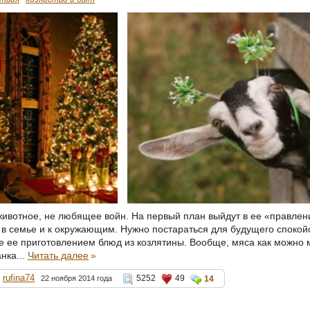
животное, не любящее войн. На первый план выйдут в ее «правле
в семье и к окружающим. Нужно постараться для будущего спокойс
е ее приготовлением блюд из козлятины. Вообще, мяса как можно м
нка...
Читать далее
»
rufina74
5252
49
22 ноября 2014 года
14