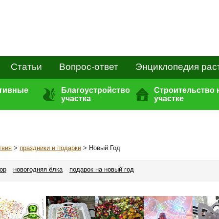
Статьи
Вопрос-ответ
Энциклопедия рас
ативные
Благоустройство
Строительство 
участка
участке
твия
>
праздники и подарки
> Новый Год
ор
новогодняя ёлка
подарок на новый год