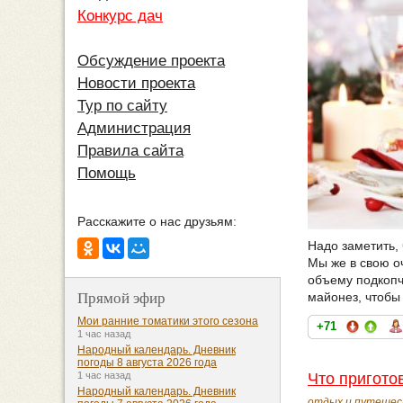
Конкурс дач
Обсуждение проекта
Новости проекта
Тур по сайту
Администрация
Правила сайта
Помощь
Расскажите о нас друзьям:
Надо заметить, 
Мы же в свою о
объему подкопч
Прямой эфир
майонез, чтобы
Мои ранние томатики этого сезона
+71
1 час назад
Народный календарь. Дневник
погоды 8 августа 2026 года
Что пригото
1 час назад
Народный календарь. Дневник
отдых и путешес