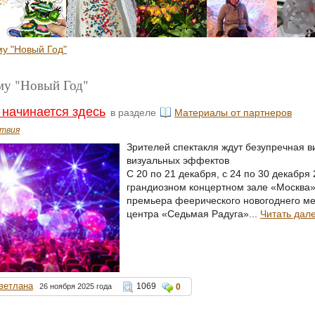
му "Новый Год"
ему "Новый Год"
начинается здесь
в разделе
Материалы от партнеров
твия
Зрителей спектакля ждут безупречная в
визуальных эффектов
С 20 по 21 декабря, с 24 по 30 декабря 
грандиозном концертном зале «Москва»
премьера феерического новогоднего ме
центра «Седьмая Радуга»...
Читать дал
ветлана
1069
26 ноября 2025 года
0