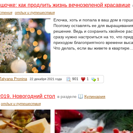
ршочке: как продлить жизнь вечнозеленой красавице
стения
отдых и путешествия
Елочка, хоть и попала в ваш дом в горш
Поэтому оставлять ее для выращивания
решение. Ведь и сохранить хвойное рас
сразу нужно настроиться на то, что пр
приходом благоприятного времени высад
Что делать, если вы живете в квартире..
Tatyana Pronina
901
1
22 декабря 2021 года
1
2019. Новогодний стол
в разделе
Кулинария
отдых и путешествия