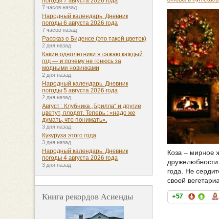
погоды 7 августа 2026 года
7 часов назад
Народный календарь. Дневник
погоды 6 августа 2026 года
7 часов назад
Рассказ о Биденсе (это такой цветок)
2 дня назад
Какие однолетники я сажаю каждый
год — и почему не гонюсь за
модными новинками
2 дня назад
Народный календарь. Дневник
погоды 5 августа 2026 года
2 дня назад
Август : Клубника „Брилла“ и другие
цветут, плодят. Теперь : «надо же
думать, что понимать».
3 дня назад
Кукуруза этого года
3 дня назад
Народный календарь. Дневник
Коза – мирное 
погоды 4 августа 2026 года
дружелюбности 
3 дня назад
года. Не сердит
своей вегетариа
Книга рекордов Асиенды
+57