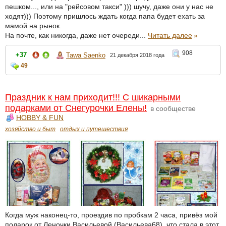
пешком..., или на "рейсовом такси" ))) шучу, даже они у нас не
ходят))) Поэтому пришлось ждать когда папа будет ехать за
мамой на рынок.
На почте, как никогда, даже нет очереди...
Читать далее
»
908
+37
Tawa Saenko
21 декабря 2018 года
49
Праздник к нам приходит!!! С шикарными
подарками от Снегурочки Елены!
в сообществе
HOBBY & FUN
хозяйство и быт
отдых и путешествия
Когда муж наконец-то, проездив по пробкам 2 часа, привёз мой
подарок от Леночки Васильевой (Васильева68), что стала в этот