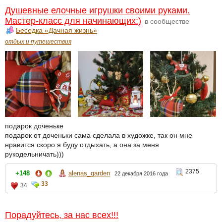
Душевные елочные игрушки своими руками.
Мастер-класс для начинающих:)
в сообществе
Беседка «Дачная жизнь»
отдых и путешествия
подарок доченьке
подарок от доченьки сама сделала в художке, так он мне
нравится скоро я буду отдыхать, а она за меня
рукодельничать)))
2375
+148
alenas_garden
22 декабря 2016 года
33
34
Порадуйтесь, за нас всех!!!