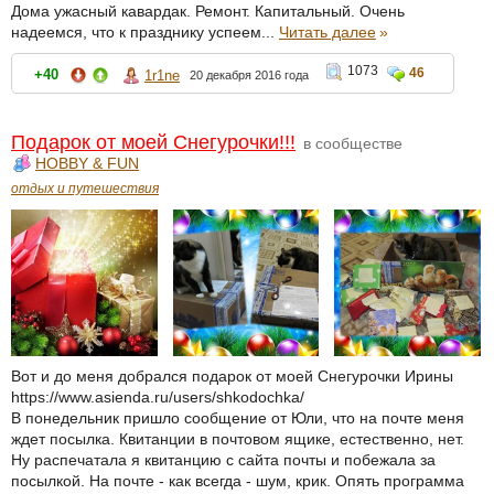
Дома ужасный кавардак. Ремонт. Капитальный. Очень
надеемся, что к празднику успеем...
Читать далее
»
1073
46
+40
1r1ne
20 декабря 2016 года
Подарок от моей Снегурочки!!!
в сообществе
HOBBY & FUN
отдых и путешествия
Вот и до меня добрался подарок от моей Снегурочки Ирины
https://www.asienda.ru/users/shkodochka/
В понедельник пришло сообщение от Юли, что на почте меня
ждет посылка. Квитанции в почтовом ящике, естественно, нет.
Ну распечатала я квитанцию с сайта почты и побежала за
посылкой. На почте - как всегда - шум, крик. Опять программа