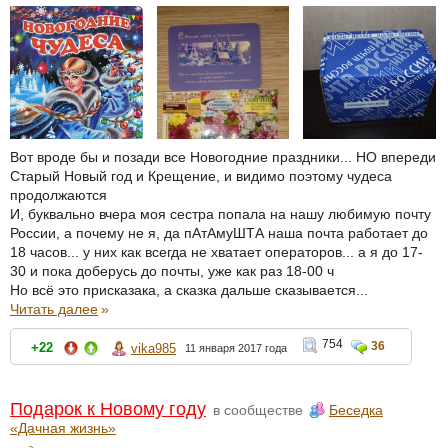
Вот вроде бы и позади все Новогодние праздники... НО впереди
Старый Новый год и Крещение, и видимо поэтому чудеса
продолжаются
И, буквально вчера моя сестра попала на нашу любимую почту
России, а почему не я, да пАтАмуШТА наша почта работает до
18 часов... у них как всегда не хватает операторов... а я до 17-
30 и пока доберусь до почты, уже как раз 18-00 ч
Но всё это присказака, а сказка дальше сказывается...
Читать далее
»
754
36
+22
vika985
11 января 2017 года
Подарок к Новому году
в сообществе
Беседка
«Дачная жизнь»