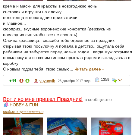
крема и маски для красоты в новогоднюю ночь
снеговик и игрушки на елочку
полотенца и новогодние прихваточки
и главное...
сюрприз.. вкусные воронежские конфетки (держусь из
последних сил чтобы все не слопать)
Олечка красавица.. спасибо тебе огромное за праздник..
открывая твою посылочку я попала в детство.. ощутила себя
ребенком на табуретке перед новым годом.. когда муж открывал
посылочку а я со своим гипсом прыгала рядом и заглядывала в
коробку
С новым годом тебя, твою семью...
Читать далее
»
1359
57
+44
yuyunyik
26 декабря 2017 года
Вот и ко мне пришел Праздник!
в сообществе
HOBBY & FUN
отдых и путешествия