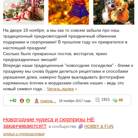
На дворе 18 ноября, а мы как то совсем забыли про наш
традиционный предновогодний праздничный обменник
подарками и сюрпризами! В прошлом году он превратился в
настоящий праздник!
Сколько было прекрасных постов, восторгов, ярких
предпраздничных эмоций!
Впереди наши традиционные "новогодние посиделки" - ближе к
празднику мы снова будем делиться рецептами и способами
украшения дома, наверно будем выкладывать фотографии
наряженных ёлочек и мордахами собачек наших - ведь это
новый символ года...
Читать далее
»
1921
49
+42
marina...
18 ноября 2017 года
Новогодние чудеса и сюрпризы НЕ
заканчиваются!!!
в сообществе
HOBBY & FUN
отдых и путешествия