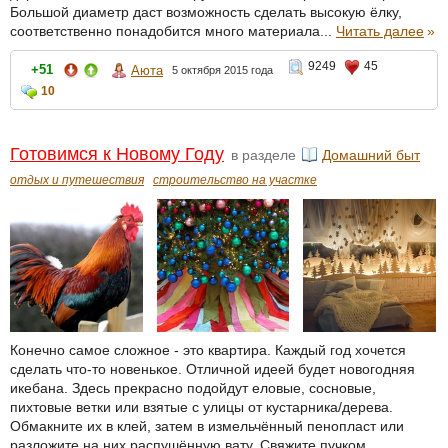
Большой диаметр даст возможность сделать высокую ёлку,
соответственно понадобится много материала...
Читать далее
»
9249
45
+51
Аюта
5 октября 2015 года
10
Готовимся к Новому Году
в разделе
Домашний быт
отдых и путешествия
строительство на участке
Конечно самое сложное - это квартира. Каждый год хочется
сделать что-то новенькое. Отличной идеей будет новогодняя
икебана. Здесь прекрасно подойдут еловые, сосновые,
пихтовые ветки или взятые с улицы от кустарника/дерева.
Обмакните их в клей, затем в измельчённый пенопласт или
разложите на них распушённую вату. Свяжите пучком,