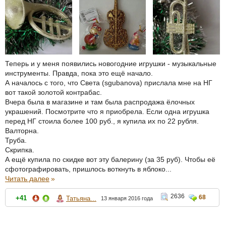
Теперь и у меня появились новогодние игрушки - музыкальные
инструменты. Правда, пока это ещё начало.
А началось с того, что Света (sgubanova) прислала мне на НГ
вот такой золотой контрабас.
Вчера была в магазине и там была распродажа ёлочных
украшений. Посмотрите что я приобрела. Если одна игрушка
перед НГ стоила более 100 руб., я купила их по 22 рубля.
Валторна.
Труба.
Скрипка.
А ещё купила по скидке вот эту балерину (за 35 руб). Чтобы её
сфотографировать, пришлось воткнуть в яблоко...
Читать далее
»
2636
68
+41
Татьяна...
13 января 2016 года