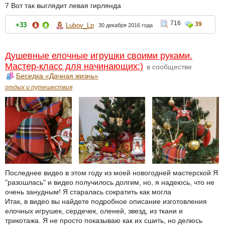
7 Вот так выглядит левая гирлянда
716
39
+33
Lubov_Lp
30 декабря 2016 года
Душевные елочные игрушки своими руками.
Мастер-класс для начинающих:)
в сообществе
Беседка «Дачная жизнь»
отдых и путешествия
Последнее видео в этом году из моей новогодней мастерской Я
"разошлась" и видео получилось долгим, но, я надеюсь, что не
очень занудным! Я старалась сократить как могла
Итак, в видео вы найдете подробное описание изготовления
елочных игрушек, сердечек, оленей, звезд, из ткани и
трикотажа. Я не просто показываю как их сшить, но делюсь