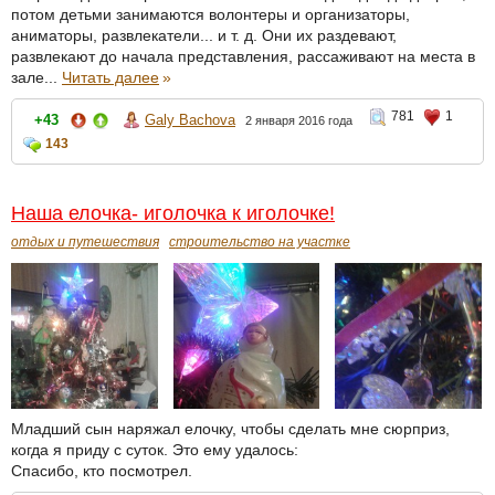
потом детьми занимаются волонтеры и организаторы,
аниматоры, развлекатели... и т. д. Они их раздевают,
развлекают до начала представления, рассаживают на места в
зале...
Читать далее
»
781
1
+43
Galy Bachova
2 января 2016 года
143
Наша елочка- иголочка к иголочке!
отдых и путешествия
строительство на участке
Младший сын наряжал елочку, чтобы сделать мне сюрприз,
когда я приду с суток. Это ему удалось:
Спасибо, кто посмотрел.