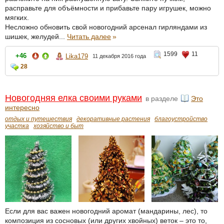
расправьте для объёмности и прибавьте пару игрушек, можно
мягких.
Несложно обновить свой новогодний арсенал гирляндами из
шишек, желудей...
Читать далее
»
1599
11
+46
Lika179
11 декабря 2016 года
28
Новогодняя елка своими руками
в разделе
Это
интересно
отдых и путешествия
декоративные растения
благоустройство
участка
хозяйство и быт
Если для вас важен новогодний аромат (мандарины, лес), то
композиция из сосновых (или других хвойных) веток – это то,