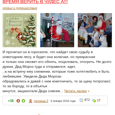
ВРЕМЯ ВЕРИТЬ В ЧУДЕС А!!!
отдых и путешествия
И прочитал он в гороскопе, что найдет свою судьбу в
новогоднем лесу, и будет она колючая, но прекрасная
и только она сможет его обнять, поцеловать, отогреть. Не долго
думая, Дед Мороз туда и отправился, идет,
, а на встречу ему снежинки, которые тоже хотятлюбить и быть
любимыми. Увидели Деда Мороза-
обрадовались и давай с ним кокетничать, то за щеку потрогают,
то эа бороду, то в объятья
кинутся, защекотали Деда совсем...
Читать далее
»
872
17
+16
тигрица-2
6 января 2016 года