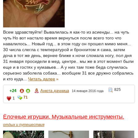
Всем здравствуйте! Вывалилась я как-то из асиенды... на чуть
чуть Но вот настало время вернуться после всего того что
навалилось... Новый год... в этом году он прошел мимо меня...
30 числа слегла с температурой и бронхитом я сама, затем
доча в тот же день, вернее ближе к ночи сломала ногу, пол дня
31 января просидели в мед. центре.. мы же в этот момент были
еще и в гостях у кумавьев... А у них там тоже беда случилась
серьезно заболела собака... вообщем 31 все дружно собрались
и кто куда...
Читать далее
»
825
+24
Анюта дачница
14 января 2016 года
71
1
Ёлочные игрушки. Музыкальные инструменты.
отдых и путешествия