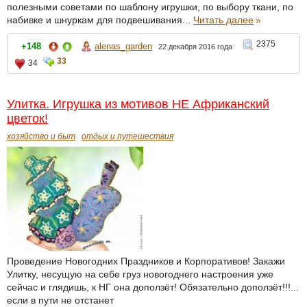
полезными советами по шаблону игрушки, по выбору ткани, по
набивке и шнуркам для подвешивания...
Читать далее
»
2375
+148
alenas_garden
22 декабря 2016 года
33
34
Улитка. Игрушка из мотивов НЕ Африканский
цветок!
хозяйство и быт
отдых и путешествия
Проведение Новогодних Праздников и Корпоративов! Закажи
Улитку, несущую на себе груз новогоднего настроения уже
сейчас и глядишь, к НГ она доползёт! Обязательно доползёт!!!...
если в пути не отстанет