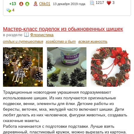
1217
3
+13
Olik01
13 декабря 2019 года
4
Мастер-класс поделок из обыкновенных шишек
в разделе
Флористика
отдых и путешествия
хозяйство и быт
всякая живность
Традиционные новогодние украшения подразумевают
использование шишек. Из них получаются оригинальные
подвески, венки, элементы для ёлки. Детские работы из
бересты, веточек, мха, желудей часто включают шишки. Дети
любят делать из них человечков, фигурки животных, создавать
сказочные макеты.
Работа начинается с подготовки подставки. Лучше взять
деревянный, пластиковый кружок, можно вырезать из картона.