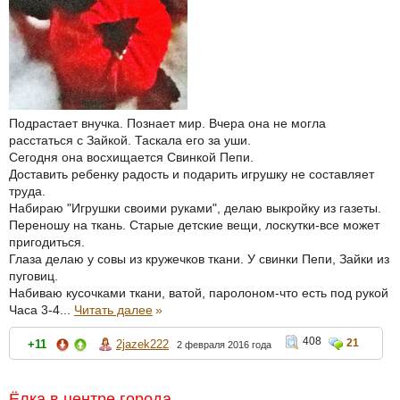
Подрастает внучка. Познает мир. Вчера она не могла
расстаться с Зайкой. Таскала его за уши.
Сегодня она восхищается Свинкой Пепи.
Доставить ребенку радость и подарить игрушку не составляет
труда.
Набираю "Игрушки своими руками", делаю выкройку из газеты.
Переношу на ткань. Старые детские вещи, лоскутки-все может
пригодиться.
Глаза делаю у совы из кружечков ткани. У свинки Пепи, Зайки из
пуговиц.
Набиваю кусочками ткани, ватой, паролоном-что есть под рукой
Часа 3-4...
Читать далее
»
408
21
+11
2jazek222
2 февраля 2016 года
Ёлка в центре города.