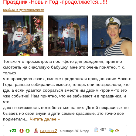
Праздник -Новый Год -продолжается...!!!
отдых и путешествия
Только что просмотрела пост-фото дня рождения, приятно
смотреть на счасливую бабушку, мне это очень понятно, т. к.
только
что проводила своих, вместе продолжали празднование Нового
Года, раньше собирались вместе, теперь они повзрослели, кто
где, а если удается собраться вместе им двоим -троим-то это
уже событие! Нам приятно, что не забывают и в праздники, и
что
дают возможность полюбоваться на них. Детей некрасивых не
бывает, но свои внуки и дети самые красивые, это точно все
подметили...
Читать далее
»
407
26
+23
тигрица-2
4 января 2016 года