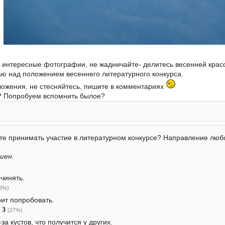
ои интересные фотографии, не жадничайте- делитесь весенней крас
аю над положением весеннего литературного конкурса.
ложения, не стесняйтесь, пишите в комментариях
? Попробуем вспомнить былое?
те принимать участие в литературном конкурсе? Направление любое: 
шен.
чинять.
8%)
ит попробовать.
3
(27%)
за кустов, что получится у других.