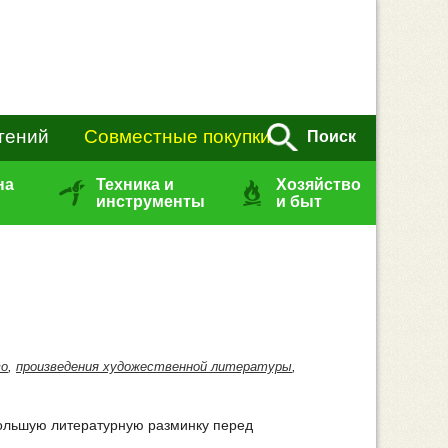
тений
Совместные покупки
Поиск
на
Техника и
Хозяйство
инструменты
и быт
во
,
произведения художественной литературы
,
ебольшую литературную разминку перед