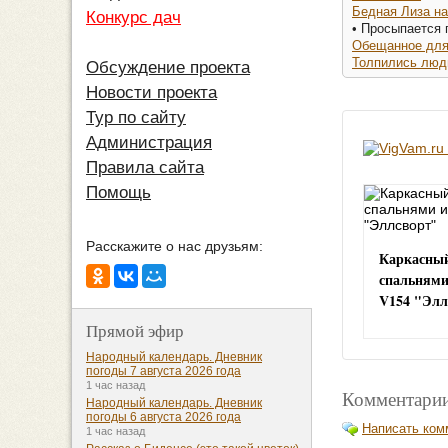
Бедная Лиза на
Конкурс дач
• Просыпается 
Обещанное для
Толпились люди
Обсуждение проекта
Новости проекта
Тур по сайту
Администрация
Правила сайта
Помощь
Расскажите о нас друзьям:
Каркасный
спальнями
V154 "Элл
Прямой эфир
Народный календарь. Дневник
погоды 7 августа 2026 года
1 час назад
Комментарии
Народный календарь. Дневник
погоды 6 августа 2026 года
Написать ком
1 час назад