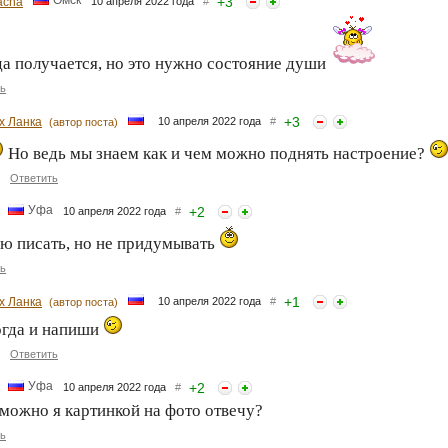
Омск
+
3
acha
10 апреля 2022 года
#
а получается, но это нужно состояние души
ь
+
3
х Ланка
10 апреля 2022 года
#
(автор поста)
Но ведь мы знаем как и чем можно поднять настроение?
Ответить
Уфа
+
2
10 апреля 2022 года
#
ю писать, но не придумывать
ь
+
1
х Ланка
10 апреля 2022 года
#
(автор поста)
огда и напиши
Ответить
Уфа
+
2
10 апреля 2022 года
#
 можно я картинкой на фото отвечу?
ь