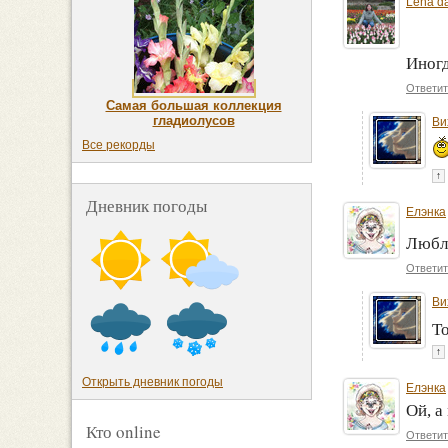
Lena d
Иногд
Ответит
Самая большая коллекция
гладиолусов
Ви
Все рекорды
↑
Дневник погоды
Елэнка
Любл
Ответит
Ви
Т
↑
Открыть дневник погоды
Елэнка
Ой, а
Кто online
Ответит