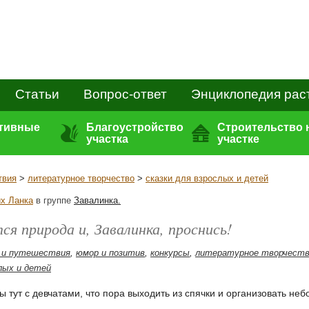
Статьи
Вопрос-ответ
Энциклопедия рас
ативные
Благоустройство
Строительство 
участка
участке
твия
>
литературное творчество
>
сказки для взрослых и детей
х Ланка
в группе
Завалинка.
я природа и, Завалинка, проснись!
 и путешествия
,
юмор и позитив
,
конкурсы
,
литературное творчест
слых и детей
ы тут с девчатами, что пора выходить из спячки и организовать н