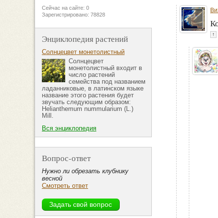
Сейчас на сайте: 0
Ви
Зарегистрировано: 78828
Ко
↑
Энциклопедия растений
Солнцецвет монетолистный
Солнцецвет
монетолистный входит в
число растений
семейства под названием
ладанниковые, в латинском языке
название этого растения будет
звучать следующим образом:
Helianthemum nummularium (L.)
Mill.
Вся энциклопедия
Вопрос-ответ
Нужно ли обрезать клубнику
весной
Смотреть ответ