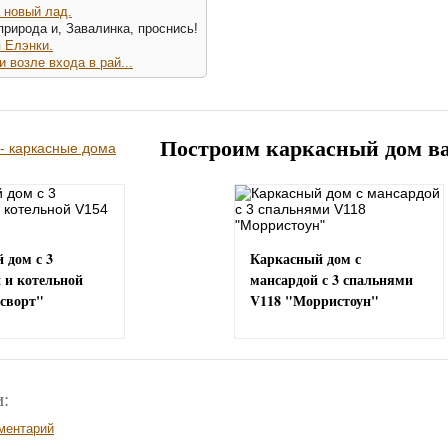
 новый лад.
природа и, Завалинка, проснись!
 Елэнки.
 возле входа в рай...
Построим каркасный дом в
 дом с 3
Каркасный дом с
 и котельной
мансардой с 3 спальнями
сворт"
V118 "Морристоун"
:
ментарий