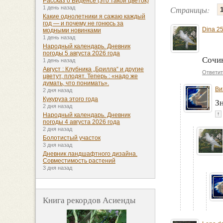
Рассказ о Биденсе (это такой цветок)
Страницы:
1 день назад
Какие однолетники я сажаю каждый
год — и почему не гонюсь за
Dina 2
модными новинками
1 день назад
Народный календарь. Дневник
погоды 5 августа 2026 года
Сочин
1 день назад
Август : Клубника „Брилла“ и другие
Ответит
цветут, плодят. Теперь : «надо же
думать, что понимать».
Ви
2 дня назад
Кукуруза этого года
З
2 дня назад
↑
Народный календарь. Дневник
погоды 4 августа 2026 года
2 дня назад
Болотистый участок
3 дня назад
Дневник ландшафтного дизайна.
Совместимость растений
3 дня назад
Книга рекордов Асиенды