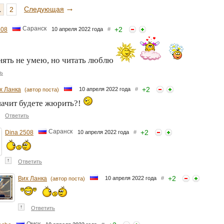
→
Следующая
1
2
Саранск
+
2
508
10 апреля 2022 года
#
ять не умею, но читать люблю
ь
+
2
х Ланка
10 апреля 2022 года
#
(автор поста)
начит будете жюрить?!
Ответить
Саранск
+
2
Dina 2508
10 апреля 2022 года
#
↑
Ответить
+
2
Вих Ланка
10 апреля 2022 года
#
(автор поста)
↑
Ответить