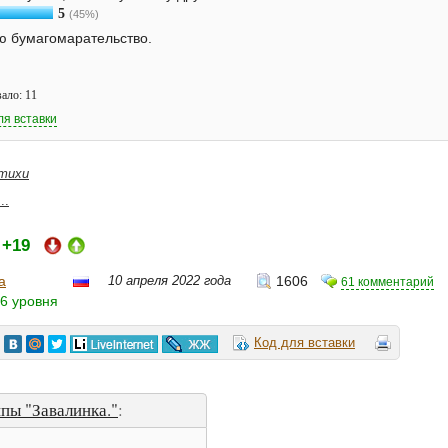
5
(45%)
ю бумагомарательство.
ало: 11
ля вставки
тихи
..
+19
:
а
10 апреля 2022 года
1606
61 комментарий
6 уровня
Код для вставки
пы "Завалинка."
: