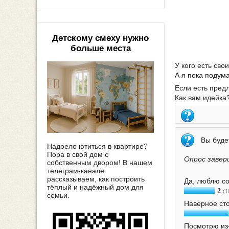
Детскому смеху нужно
больше места
У кого есть св
А я пока подум
Если есть пред
Как вам идейка
Вы буде
Надоело ютиться в квартире?
Пора в свой дом с
Опрос завер
собственным двором! В нашем
телеграм-канале
рассказываем, как построить
Да, люблю со
тёплый и надёжный дом для
2
(1
семьи.
Наверное сто
Посмотрю из-