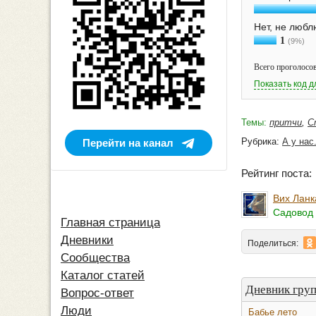
Нет, не любл
1
(9%)
Всего проголосов
Показать код д
Темы:
притчи
,
С
Рубрика:
А у нас.
Перейти на канал
Рейтинг поста
Вих Ланк
Садовод 
Главная страница
Дневники
Поделиться:
Сообщества
Каталог статей
Дневник груп
Вопрос-ответ
Люди
Бабье лето