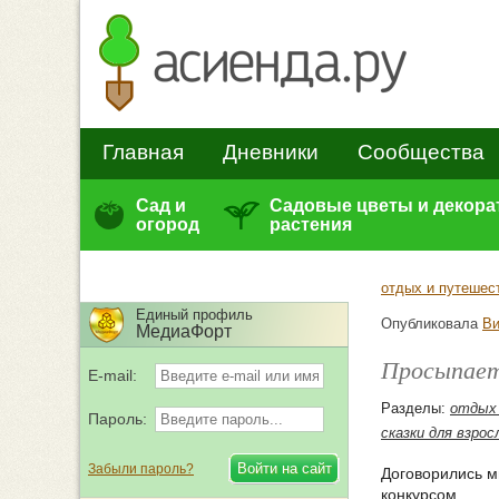
Главная
Дневники
Сообщества
Сад и
Садовые цветы и декор
огород
растения
отдых и путешес
Единый профиль
Опубликовала
Ви
МедиаФорт
Просыпаетс
E-mail:
Разделы:
отдых
Пароль:
сказки для взро
Забыли пароль?
Договорились м
конкурсом.