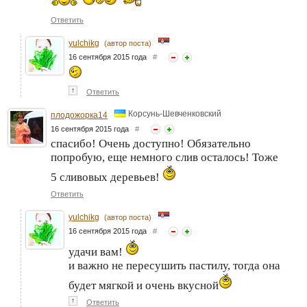
Ответить
yulchikg
(автор поста)
16 сентября 2015 года
#
↑
Ответить
Корсунь-Шевченковский
плодожорка14
16 сентября 2015 года
#
спасибо! Очень доступно! Обязательно
попробую, еще немного слив осталось! Тоже
5 сливовых деревьев!
Ответить
yulchikg
(автор поста)
16 сентября 2015 года
#
удачи вам!
и важно не пересушить пастилу, тогда она
будет мягкой и очень вкусной
↑
Ответить