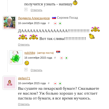
получится узнать - напишу
↑
Ответить
Сергиев Посад
Людмила Александров
16 сентября 2015 года
#
ДАААААААААААААААА!!!!!!!!!!!!!!!
Вот так сливы!!!!!!!!!!!!!!!
Ответить
yulchikg
(автор поста)
16 сентября 2015 года
#
↑
Ответить
stefani71
16 сентября 2015 года
#
Вы сушите на пекарской бумаге? Смазываете
ее маслом? Уж больно хорошо у вас отстает
пастила от бумаги, я все время мучаюсь.
Ответить