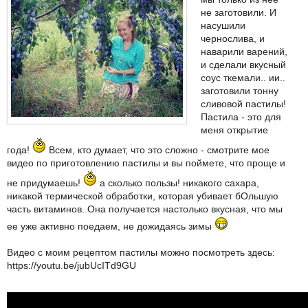
не заготовили. И
насушили
чернослива, и
наварили варений,
и сделали вкусный
соус ткемали.. ии..
заготовили тонну
сливовой пастилы!
Пастила - это для
меня открытие
года!
Всем, кто думает, что это сложно - смотрите мое
видео по приготовлению пастилы и вы поймете, что проще и
не придумаешь!
а сколько пользы! никакого сахара,
никакой термической обработки, которая убивает бОльшую
часть витаминов. Она получается настолько вкусная, что мы
ее уже активно поедаем, не дожидаясь зимы
Видео с моим рецептом пастилы можно посмотреть здесь:
https://youtu.be/jubUcITd9GU