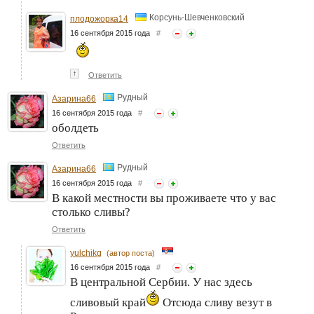
Корсунь-Шевченковский
плодожорка14
16 сентября 2015 года
#
↑
Ответить
Рудный
Азарина66
16 сентября 2015 года
#
оболдеть
Ответить
Рудный
Азарина66
16 сентября 2015 года
#
В какой местности вы проживаете что у вас
столько сливы?
Ответить
yulchikg
(автор поста)
16 сентября 2015 года
#
В центральной Сербии. У нас здесь
сливовый край
Отсюда сливу везут в