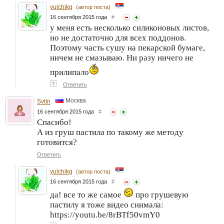
yulchikg
(автор поста)
16 сентября 2015 года
#
у меня есть несколько силиконовых листов,
но не достаточно для всех поддонов.
Поэтому часть сушу на пекарской бумаге,
ничем не смазываю. Ни разу ничего не
прилипало
↑
Ответить
Москва
Svtln
16 сентября 2015 года
#
Спасибо!
А из груш пастила по такому же методу
готовится?
Ответить
yulchikg
(автор поста)
16 сентября 2015 года
#
да! все то же самое
про грушевую
пастилу я тоже видео снимала:
https://youtu.be/8rBTf50vmY0