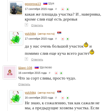
Шуя
govorova13
17 сентября 2015 года
#
какая же площадь участка? И , наверняка,
кроме слив ещё есть деревья
↑
Ответить
yulchikg
(автор поста)
17 сентября 2015 года
#
да у нас очень большой участок
и
помимо слив еще куча всего растет
↑
Ответить
Щелково
Шанс-108
16 сентября 2015 года
#
Что за сорт сливы, просто чудо.
Ответить
yulchikg
(автор поста)
16 сентября 2015 года
#
Не знаю, к сожалению, так как сажали не
мы, а предыдущие хозяева участка. Если