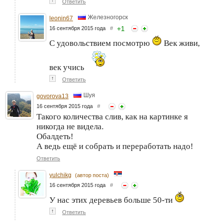
↑
Ответить
Железногорск
leonin67
+
1
16 сентября 2015 года
#
С удовольствием посмотрю
Век живи,
век учись
↑
Ответить
Шуя
govorova13
16 сентября 2015 года
#
Такого количества слив, как на картинке я
никогда не видела.
Обалдеть!
А ведь ещё и собрать и переработать надо!
Ответить
yulchikg
(автор поста)
16 сентября 2015 года
#
У нас этих деревьев больше 50-ти
↑
Ответить