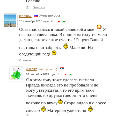
Россию.
↑
Ответить
Железногорск
leonin67
16 сентября 2015 года
#
Обзавидовалась я такой сливовой атаке
У
нас одна слива пока. В прошлом году ткемали
делала, так это такое счастье! Рецепт Вашей
пастилы таки забрала.
Мало ли! На
следующий год!
Ответить
yulchikg
(автор поста)
16 сентября 2015 года
#
Я в этом году тоже сделала ткемали.
Правда никогда его не пробовала и не
могу утверждать, что это прям таки
ткемали, но друзья говорят что очень
похоже по вкусу
Скоро видео и о соусе
сделаю
Материал уже отснят