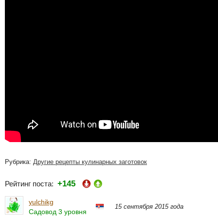
Рубрика:
Другие рецепты кулинарных заготовок
+145
Рейтинг поста:
yulchikg
15 сентября 2015 года
Садовод 3 уровня