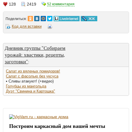
128
2419
52 комментария
Поделиться:
Код для вставки
Дневник группы "Собираем
урожай: хвастики, рецепты,
заготовки"
:
Салат из вяленых помидоров!
Салат с фасолью без уксуса
• Сливы атакуют! (+видео)
Голубцы из мангольда
Дуэт "Свинина и Картошка"
Построим каркасный дом вашей мечты