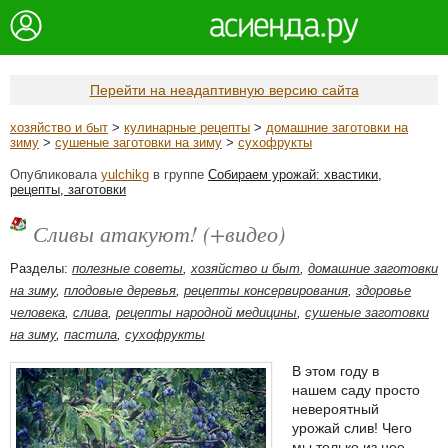
Перейти на неадаптивную версию сайта
хозяйство и быт
>
кулинарные рецепты
>
домашние заготовки на
зиму
>
сушеные заготовки на зиму
>
сухофрукты
Опубликовала
yulchikg
в группе
Собираем урожай: хвастики,
рецепты, заготовки
Сливы атакуют! (+видео)
Разделы:
полезные советы
,
хозяйство и быт
,
домашние заготовки
на зиму
,
плодовые деревья
,
рецепты консервирования
,
здоровье
человека
,
слива
,
рецепты народной медицины
,
сушеные заготовки
на зиму
,
пастила
,
сухофрукты
В этом году в
нашем саду просто
невероятный
урожай слив! Чего
мы только из нее