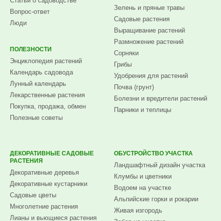
Статьи о садоводстве
Зелень и пряные травы
Вопрос-ответ
Садовые растения
Люди
Выращивание растений
Размножение растений
ПОЛЕЗНОСТИ
Сорняки
Энциклопедия растений
Грибы
Календарь садовода
Удобрения для растений
Лунный календарь
Почва (грунт)
Лекарственные растения
Болезни и вредители растений
Покупка, продажа, обмен
Парники и теплицы
Полезные советы
ДЕКОРАТИВНЫЕ САДОВЫЕ
ОБУСТРОЙСТВО УЧАСТКА
РАСТЕНИЯ
Ландшафтный дизайн участка
Декоративные деревья
Клумбы и цветники
Декоративные кустарники
Водоем на участке
Садовые цветы
Альпийские горки и рокарии
Многолетние растения
Живая изгородь
Лианы и вьющиеся растения