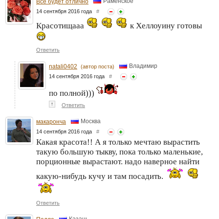
Раменское
Все будет отлично
14 сентября 2016 года
#
Красотищааа
к Хеллоуину готовы
Ответить
Владимир
natali0402
(автор поста)
14 сентября 2016 года
#
по полной)))
↑
Ответить
Москва
макаронча
14 сентября 2016 года
#
Какая красота!! А я только мечтаю вырастить
такую большую тыкву, пока только маленькие,
порционные вырастают. надо наверное найти
какую-нибудь кучу и там посадить.
Ответить
Казань