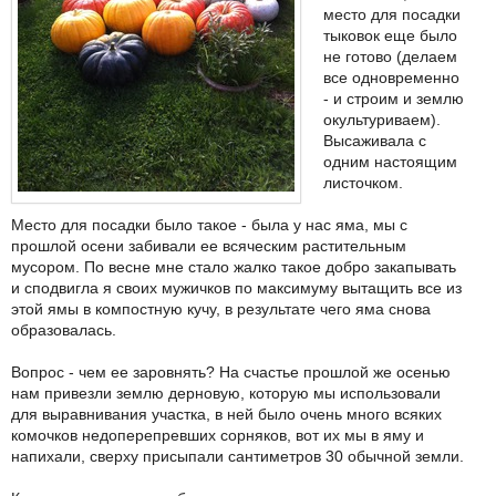
место для посадки
тыковок еще было
не готово (делаем
все одновременно
- и строим и землю
окультуриваем).
Высаживала с
одним настоящим
листочком.
Место для посадки было такое - была у нас яма, мы с
прошлой осени забивали ее всяческим растительным
мусором. По весне мне стало жалко такое добро закапывать
и сподвигла я своих мужичков по максимуму вытащить все из
этой ямы в компостную кучу, в результате чего яма снова
образовалась.
Вопрос - чем ее заровнять? На счастье прошлой же осенью
нам привезли землю дерновую, которую мы использовали
для выравнивания участка, в ней было очень много всяких
комочков недоперепревших сорняков, вот их мы в яму и
напихали, сверху присыпали сантиметров 30 обычной земли.