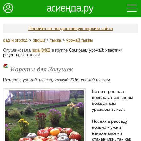
Перейти на неадаптивную версию сайта
сад и огород
>
овощи
>
тыква
>
урожай тыквы
Опубликовала
natali0402
в группе
Собираем урожай: хвастики,
рецепты, заготовки
Кареты для Золушек
Разделы:
урожай
,
тыква
,
урожай 2016
,
урожай тыквы
Вот и я решила
похвастаться своим
нежданным
урожаем тыквы.
Посеяла рассаду
поздно - уже в
начале мая - в
стаканчики, так как