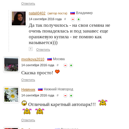
Ответить
Владимир
natali0402
(автор поста)
14 сентября 2016 года
#
Да так получилось - на свои семяна не
очень понадеялась и под занавес еще
оранжевую купила - не помню как
называется)))
↑
Ответить
Москва
mvolkova2010
14 сентября 2016 года
#
Сказка просто!
Ответить
Нижний Новгород
Нивяник
14 сентября 2016 года
#
Отличный каретный автопарк!!!
Ответить