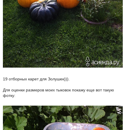
19 отборных карет для Золушек))).
Для оценки размеров моих тыковок покажу еще вот такую
фотку: