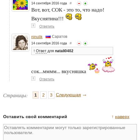
14 сентября 2016 года
#
Вот, вот, СОК - это то, что надо!
Вкуснятина!!!
↑
Ответить
Саратов
ninulik
14 сентября 2016 года
#
↑
Ответ
для
natali0402
сок...мммм... вкусняшка
↑
Ответить
→
Страницы:
Следующая
1
2
3
Оставить свой комментарий
↑
наверх