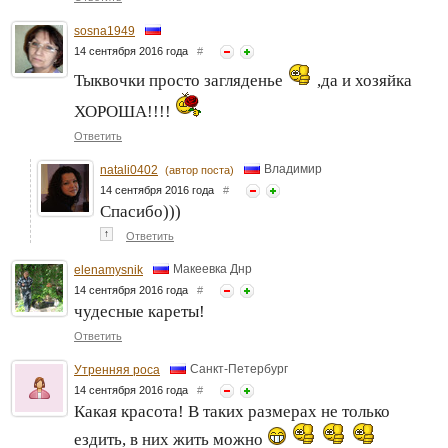
sosna1949
14 сентября 2016 года
#
Тыквочки просто загляденье
,да и хозяйка
ХОРОША!!!!
Ответить
Владимир
natali0402
(автор поста)
14 сентября 2016 года
#
Спасибо)))
↑
Ответить
Макеевка Днр
elenamysnik
14 сентября 2016 года
#
чудесные кареты!
Ответить
Санкт-Петербург
Утренняя роса
14 сентября 2016 года
#
Какая красота! В таких размерах не только
ездить, в них жить можно