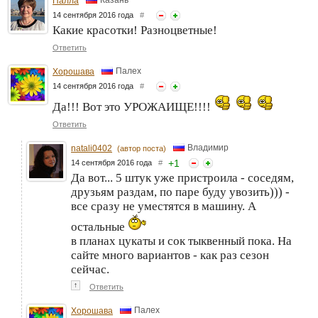
Палла
14 сентября 2016 года
#
Какие красотки! Разноцветные!
Ответить
Палех
Хорошава
14 сентября 2016 года
#
Да!!! Вот это УРОЖАИЩЕ!!!!
Ответить
Владимир
natali0402
(автор поста)
+
1
14 сентября 2016 года
#
Да вот... 5 штук уже пристроила - соседям,
друзьям раздам, по паре буду увозить))) -
все сразу не уместятся в машину. А
остальные
в планах цукаты и сок тыквенный пока. На
сайте много вариантов - как раз сезон
сейчас.
↑
Ответить
Палех
Хорошава