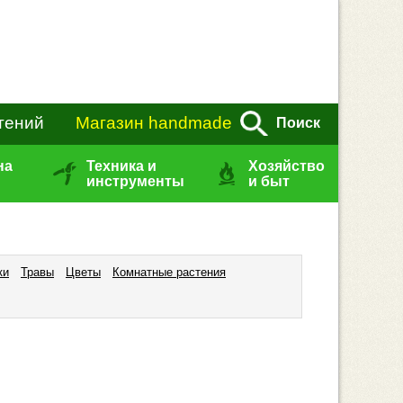
тений
Магазин handmade
Поиск
на
Техника и
Хозяйство
инструменты
и быт
ки
Травы
Цветы
Комнатные растения