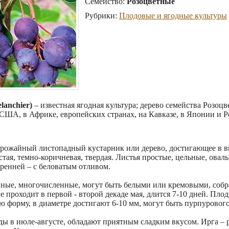
Семейство:
Розоцветные
Рубрики:
Плодовые и ягодные культуры
lanchier)
– известная ягодная культура; дерево семейства Розоц
США, в Африке, европейских странах, на Кавказе, в Японии и Р
рожайный листопадный кустарник или дерево, достигающее в выс
стая, темно-коричневая, твердая. Листья простые, цельные, ова
тренней – с беловатым отливом.
чные, многочисленные, могут быть белыми или кремовыми, собр
е проходит в первой - второй декаде мая, длится 7-10 дней. Пл
 форму, в диаметре достигают 6-10 мм, могут быть пурпурового 
ды в июле-августе, обладают приятным сладким вкусом. Ирга –