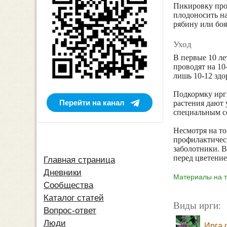
Пикировку пров
плодоносить на
рябину или боя
Уход
В первые 10 л
проводят на 10
лишь 10-12 зд
Подкормку ирги
Перейти на канал
растения дают
специальным с
Несмотря на то
профилактичес
заболотники. 
перед цветени
Главная страница
Дневники
Материалы на т
Сообщества
Каталог статей
Виды ирги:
Вопрос-ответ
Люди
Ирга 