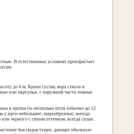
ветные. В естественных условиях произрастает
оссии.
оту до 6 м. Крона густая, кора ствола и
льные или окргулые, с наружной части темные
аны в щитки по несколько штук (обычно до 12
оды у ирги небольшие, шарообразные, иногда
или черного с синим оттенком, всегда сизые.
 растение быстрорастущее, дающее обильную