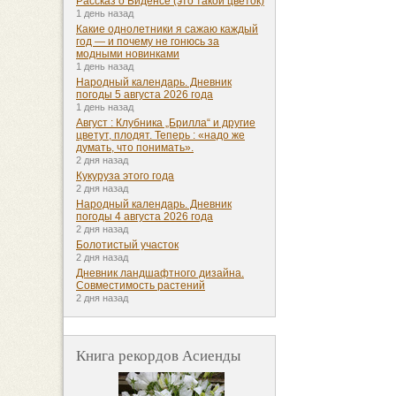
Рассказ о Биденсе (это такой цветок)
1 день назад
Какие однолетники я сажаю каждый
год — и почему не гонюсь за
модными новинками
1 день назад
Народный календарь. Дневник
погоды 5 августа 2026 года
1 день назад
Август : Клубника „Брилла“ и другие
цветут, плодят. Теперь : «надо же
думать, что понимать».
2 дня назад
Кукуруза этого года
2 дня назад
Народный календарь. Дневник
погоды 4 августа 2026 года
2 дня назад
Болотистый участок
2 дня назад
Дневник ландшафтного дизайна.
Совместимость растений
2 дня назад
Книга рекордов Асиенды