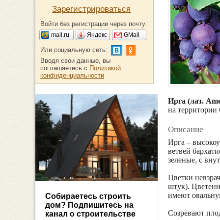
Зарегистрироваться
Войти без регистрации через почту:
mail.ru
Яндекс
GMail
Или социальную сеть:
Вводя свои данные, вы
соглашаетесь с
Политикой
конфиденциальности
Ирга (лат. Ame
на территории 
Описание
Ирга – высокоу
ветвей бархати
зеленые, с вну
Цветки невзра
штук). Цветени
имеют овальную
Собираетесь строить
дом? Подпишитесь на
Созревают пло
канал о строительстве