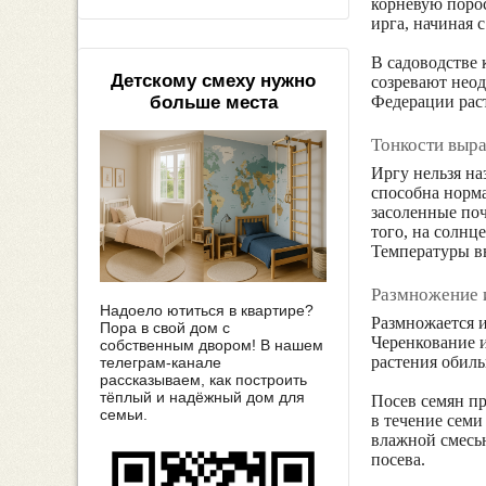
корневую порос
ирга, начиная с 
В садоводстве 
Детскому смеху нужно
созревают неод
Федерации раст
больше места
Тонкости выр
Иргу нельзя на
способна норма
засоленные поч
того, на солнц
Температуры вы
Размножение 
Надоело ютиться в квартире?
Размножается 
Пора в свой дом с
Черенкование и
собственным двором! В нашем
растения обил
телеграм-канале
рассказываем, как построить
тёплый и надёжный дом для
Посев семян пр
семьи.
в течение семи
влажной смесью
посева.