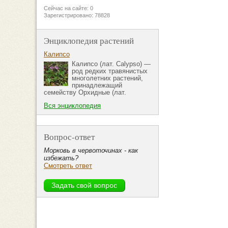
Сейчас на сайте: 0
Зарегистрировано: 78828
Энциклопедия растений
Калипсо
Калипсо (лат. Calypso) —
род редких травянистых
многолетних растений,
принадлежащий
семейству Орхидные (лат.
Вся энциклопедия
Вопрос-ответ
Морковь в червоточинах - как
избежать?
Смотреть ответ