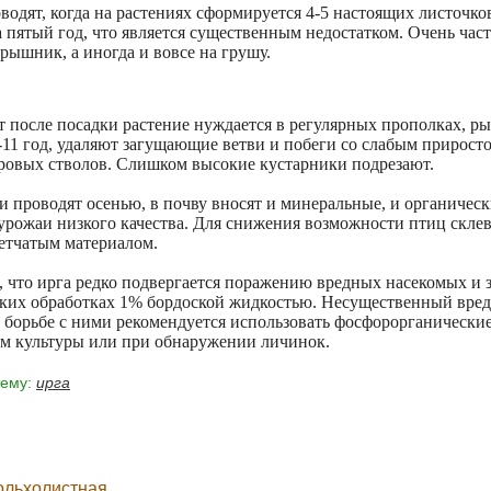
одят, когда на растениях сформируется 4-5 настоящих листочков
 пятый год, что является существенным недостатком. Очень ча
рышник, а иногда и вовсе на грушу.
ет после посадки растение нуждается в регулярных прополках,
-11 год, удаляют загущающие ветви и побеги со слабым прирос
оровых стволов. Слишком высокие кустарники подрезают.
 проводят осенью, в почву вносят и минеральные, и органическ
 урожаи низкого качества. Для снижения возможности птиц скл
етчатым материалом.
, что ирга редко подвергается поражению вредных насекомых и 
ких обработках 1% бордоской жидкостью. Несущественный вред 
В борьбе с ними рекомендуется использовать фосфорорганически
ем культуры или при обнаружении личинок.
ему:
ирга
ольхолистная