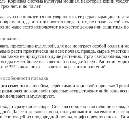
ль. Корневая система культуры мощная, некоторые корни уходят
трех лет, и до 40 лет.
культура не пользуется популярностью, ее редко выращивают для
новременно, да и птицы охотно поедают их, не позволяя собрат
ение чаще всего используют в качестве декора или защитных по
ащивания
звать прихотливо культурой, для нее не играет особой роли ни 
льно расти практически на всех почвах, правда, сырые участки
вы также не придутся по душе растению. Ирга светолюбива, на
е ягоды имеет более насыщенный и сладкий вкус. Растение мороз
ше 35С также не сказываются на развитии растений.
и особенности посадка
ирга семенным способом, черенками и корневой порослью Трети
 размножение корневой порослью осуществляют либо рано весно
ьно поливают и мульчируют.
оводят сразу после сбора. Сначала собирают поспевшие ягоды, р
 дней. Далее отделяют семена, подсушивают и высевают в расса
, состоящей из плодородной почвы, торфа и речного песка. Всх