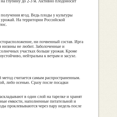
 на глубину до 2-3 м. Активно плодоносит
 получения ягод. Ведь плоды у культуры
ь урожай. На территории Российской
лос.
месторасположение, ни почвенный состав. Ирга
 и низины не любит. Заболоченные и
 солнечных участках больше урожая. Кроме
оустойчиво, нейтральна к ветрам и засухе.
й метод считается самым распространенным.
й, либо осенью. Сразу после посадки
аскладывают в один слой на тарелке и хранят
дные емкости, наполненные питательной и
оды проклевываются через пару недель после