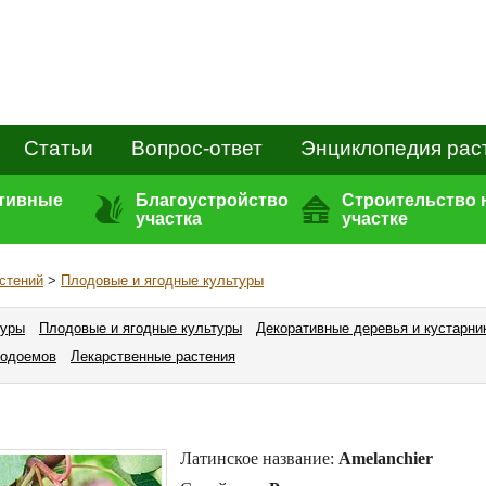
Статьи
Вопрос-ответ
Энциклопедия рас
ативные
Благоустройство
Строительство 
участка
участке
стений
>
Плодовые и ягодные культуры
туры
Плодовые и ягодные культуры
Декоративные деревья и кустарни
водоемов
Лекарственные растения
Латинское название:
Amelanchier