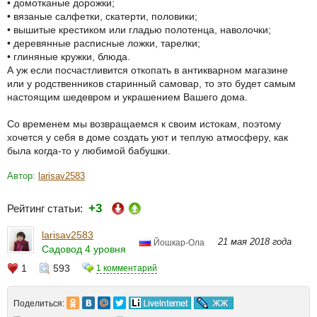
• домотканые дорожки;
• вязаные салфетки, скатерти, половики;
• вышитые крестиком или гладью полотенца, наволочки;
• деревянные расписные ложки, тарелки;
• глиняные кружки, блюда.
А уж если посчастливится откопать в антикварном магазине
или у родственников старинный самовар, то это будет самым
настоящим шедевром и украшением Вашего дома.
Со временем мы возвращаемся к своим истокам, поэтому
хочется у себя в доме создать уют и теплую атмосферу, как
была когда-то у любимой бабушки.
Автор:
larisav2583
+3
Рейтинг статьи:
larisav2583
21 мая 2018 года
Йошкар-Ола
Садовод 4 уровня
1
593
1 комментарий
Поделиться: