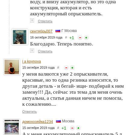
воду, и внизу аккумулятор, но это одна
конструкция, которая и есть
аккумуляторный опрыскиватель.
↑
Ответить
Г Москва
сентябрь007
+
1
16 октября 2019 года
#
Благодарю. Теперь понятно.
↑
Ответить
i a koynova
15 октября 2019 года
#
у меня валяются уже 2 опрыскивателя,
красивые, но то одна резинка износится, то
другая деталь - и бегай- ищи- подбирай к ним
замену!!! Да, сейчас эта тема для меня очень
актуальна, а статья данная ничем не помогла,
к сожалению....
Ответить
Москва
домохозяйка1234
+
1
15 октября 2019 года
#
А у меня аккумуляторный опрыскиватель 5 л.