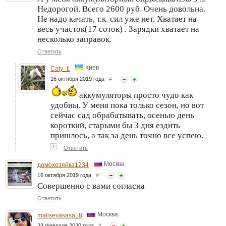
Недорогой. Всего 2600 руб. Очень довольна.
Не надо качать, т.к. сил уже нет. Хватает на
весь участок(17 соток) . Зарядки хватает на
несколько заправок.
Ответить
Киев
Caty_L
16 октября 2019 года
#
аккумуляторы просто чудо как
удобны. У меня пока только сезон, но вот
сейчас сад обрабатывать, осенью день
короткий, старыми бы 3 дня ездить
пришлось, а так за день точно все успею.
↑
Ответить
Москва
домохозяйка1234
16 октября 2019 года
#
Совершенно с вами согласна
Ответить
Москва
malisevasasa18
23 февраля 2020 года
#