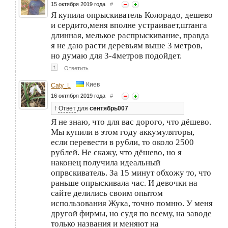
15 октября 2019 года
#
Я купила опрыскиватель Колорадо, дешево
и сердито,меня вполне устраивает,штанга
длинная, мелькое распрыскивание, правда
я не даю расти деревьям выше 3 метров,
но думаю для 3-4метров подойдет.
↑
Ответить
Киев
Caty_L
16 октября 2019 года
#
↑
Ответ
для
сентябрь007
Я не знаю, что для вас дорого, что дёшево.
Мы купили в этом году аккумуляторы,
если перевести в рубли, то около 2500
рублей. Не скажу, что дёшево, но я
наконец получила идеальный
опрвскиватель. За 15 минут обхожу то, что
раньше опрыскивала час. И девочки на
сайте делились своим опытом
использования Жука, точно помню. У меня
другой фирмы, но судя по всему, на заводе
только названия и меняют на