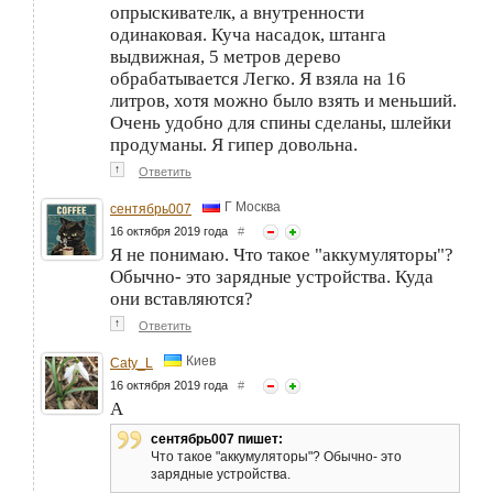
опрыскивателк, а внутренности
одинаковая. Куча насадок, штанга
выдвижная, 5 метров дерево
обрабатывается Легко. Я взяла на 16
литров, хотя можно было взять и меньший.
Очень удобно для спины сделаны, шлейки
продуманы. Я гипер довольна.
↑
Ответить
Г Москва
сентябрь007
16 октября 2019 года
#
Я не понимаю. Что такое "аккумуляторы"?
Обычно- это зарядные устройства. Куда
они вставляются?
↑
Ответить
Киев
Caty_L
16 октября 2019 года
#
А
сентябрь007 пишет:
Что такое "аккумуляторы"? Обычно- это
зарядные устройства.