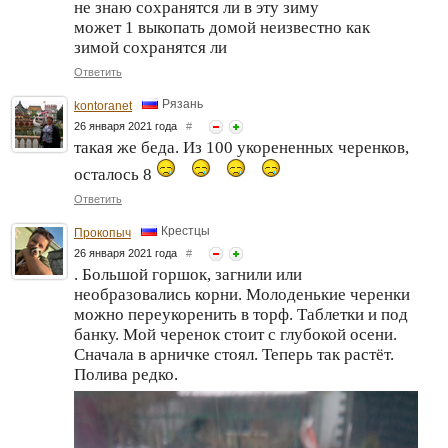
не знаю сохранятся ли в эту зиму
может 1 выкопать домой неизвестно как
зимой сохранятся ли
Ответить
Рязань
kontoranet
26 января 2021 года
#
такая же беда. Из 100 укорененных черенков,
осталось 8
Ответить
Крестцы
Прокопыч
26 января 2021 года
#
. Большой горшок, загнили или
необразовались корни. Молоденькие черенки
можно переукоренить в торф. Таблетки и под
банку. Мой черенок стоит с глубокой осени.
Сначала в арничке стоял. Теперь так растёт.
Полива редко.