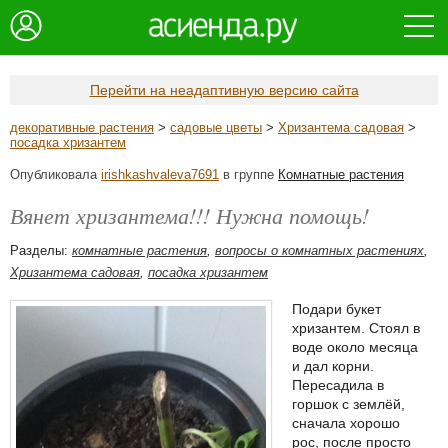
Перейти на неадаптивную версию сайта
декоративные растения
>
садовые цветы
>
Хризантема садовая
>
посадка хризантем
Опубликовала
irishkashvaleva7691
в группе
Комнатные растения
Вянет хризантема!!! Нужна помощь!
Разделы:
комнатные растения
,
вопросы о комнатных растениях
,
Хризантема садовая
,
посадка хризантем
Подари букет
хризантем. Стоял в
воде около месяца
и дал корни.
Пересадила в
горшок с землёй,
сначала хорошо
рос, после просто