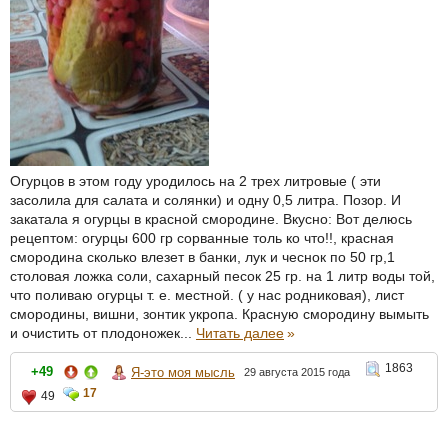
Огурцов в этом году уродилось на 2 трех литровые ( эти
засолила для салата и солянки) и одну 0,5 литра. Позор. И
закатала я огурцы в красной смородине. Вкусно: Вот делюсь
рецептом: огурцы 600 гр сорванные толь ко что!!, красная
смородина сколько влезет в банки, лук и чеснок по 50 гр,1
столовая ложка соли, сахарный песок 25 гр. на 1 литр воды той,
что поливаю огурцы т. е. местной. ( у нас родниковая), лист
смородины, вишни, зонтик укропа. Красную смородину вымыть
и очистить от плодоножек...
Читать далее
»
1863
+49
Я-это моя мысль
29 августа 2015 года
17
49