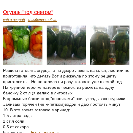
Огурцы"под снегом"
сад и огород
хозяйство и быт
Решила готовить огурцы, а на дворе ливень начался, листики не
приготовила, что делать Вот и рискнула по этому рецепту
приготовить... Не пожалела ни разу, готовлю уже шестой год.
На крупной тёрочке натереть чеснок, из расчёта на одну
баночку 2 ст л (я делаю в литровых
В промытые банки стоя,"попочками" вниз укладываю огурчики.
Заливаю горячей (не кипятком)водой и даю постоять минут
10..В это время готовлю маринад:
1,5 литра воды
2 ст л соли
0,5 ст сахара
Вскипятить...
Читать далее
»