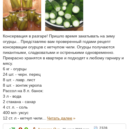
Консервация в разгаре! Пришло время закатывать на зиму
огурцы... Представляю вам проверенный годами рецепт
консервации огурцов с кетчупом чили. Огурцы получаются
пикантными, сладковатыми и остренькими одновременно.
Прекрасно хранятся в квартире и подходят к любому гарниру и
мясу.
6 кг - огурцы
24 шт. - черн. перец
8 шт. - лавр. лист
8 шт. - зонтик укропа
Рассол на 8 л. банок:
3 л - вода
2 стакана - сахар
4 ст. л. - соль
400 мл- уксус
12 ст. л - кетчуп чили...
Читать далее
»
2328