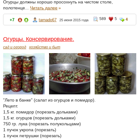
Огурцы должны хорошо просохнуть на чистом столе,
полотенце...
Читать далее
»
589
5
4
+7
tarnado67
25 июня 2015 года
Огурцы. Консервирование.
сад и огород
хозяйство и быт
"Лето в банке" (салат из огурцов и помидор).
Рецепт.
1,5 кг. помидор (порезать дольками)
1,5 кг. огурцов (порезать дольками)
750 гр. лука (порезать полукольцами)
1 пучок укропа (порезать)
1 пучок петрушки (порезать)