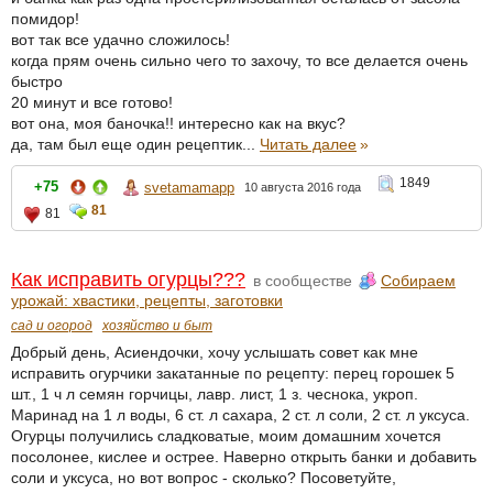
помидор!
вот так все удачно сложилось!
когда прям очень сильно чего то захочу, то все делается очень
быстро
20 минут и все готово!
вот она, моя баночка!! интересно как на вкус?
да, там был еще один рецептик...
Читать далее
»
1849
+75
svetamamapp
10 августа 2016 года
81
81
Как исправить огурцы???
в сообществе
Собираем
урожай: хвастики, рецепты, заготовки
сад и огород
хозяйство и быт
Добрый день, Асиендочки, хочу услышать совет как мне
исправить огурчики закатанные по рецепту: перец горошек 5
шт., 1 ч л семян горчицы, лавр. лист, 1 з. чеснока, укроп.
Маринад на 1 л воды, 6 ст. л сахара, 2 ст. л соли, 2 ст. л уксуса.
Огурцы получились сладковатые, моим домашним хочется
посолонее, кислее и острее. Наверно открыть банки и добавить
соли и уксуса, но вот вопрос - сколько? Посоветуйте,