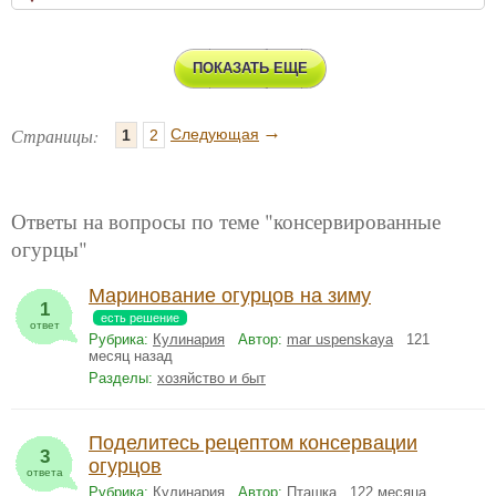
ПОКАЗАТЬ ЕЩЕ
→
Страницы:
Следующая
1
2
Ответы на вопросы по теме "консервированные
огурцы"
Маринование огурцов на зиму
1
есть решение
ответ
Рубрика:
Кулинария
Автор:
mar uspenskaya
121
месяц назад
Разделы:
хозяйство и быт
Поделитесь рецептом консервации
3
огурцов
ответа
Рубрика:
Кулинария
Автор:
Пташка
122 месяца