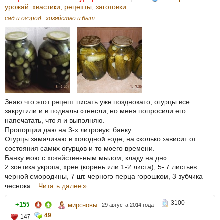
урожай: хвастики, рецепты, заготовки
сад и огород
хозяйство и быт
Знаю что этот рецепт писать уже поздновато, огурцы все
закрутили и в подвалы отнесли, но меня попросили его
напечатать, что я и выполняю.
Пропорции даю на 3-х литровую банку.
Огурцы замачиваю в холодной воде, на сколько зависит от
состояния самих огурцов и то моего времени.
Банку мою с хозяйственным мылом, кладу на дно:
2 зонтика укропа, хрен (корень или 1-2 листа), 5- 7 листьев
черной смородины, 7 шт. черного перца горошком, 3 зубчика
чеснока...
Читать далее
»
3100
+155
мироновы
29 августа 2014 года
49
147