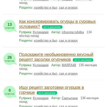
назад
Разделы:
хозяйство и быт
,
сад и огород
Как консервировать огурцы в суровых
13
условиях?
есть решение
ответов
Рубрика:
Кулинария
Автор:
infusoria tufelka
134
месяца назад
Разделы:
хозяйство и быт
,
сад и огород
Подскажите необыкновенно вкусный
26
рецепт засолки огурчиков
есть решение
ответов
Рубрика:
Кулинария
Автор:
MARFA49
135 месяцев
назад
Разделы:
хозяйство и быт
,
сад и огород
Ищу рецепт заготовки огурцов в
6
горчице
есть решение
ответов
Рубрика:
Кулинария
Автор:
Саргылана
136 месяцев
назад
Разделы:
хозяйство и быт
,
сад и огород