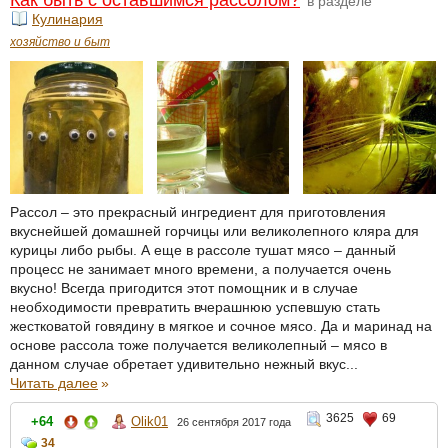
Как быть с оставшимся рассолом?
в разделе
Кулинария
хозяйство и быт
Рассол – это прекрасный ингредиент для приготовления
вкуснейшей домашней горчицы или великолепного кляра для
курицы либо рыбы. А еще в рассоле тушат мясо – данный
процесс не занимает много времени, а получается очень
вкусно! Всегда пригодится этот помощник и в случае
необходимости превратить вчерашнюю успевшую стать
жестковатой говядину в мягкое и сочное мясо. Да и маринад на
основе рассола тоже получается великолепный – мясо в
данном случае обретает удивительно нежный вкус...
Читать далее
»
3625
69
+64
Olik01
26 сентября 2017 года
34