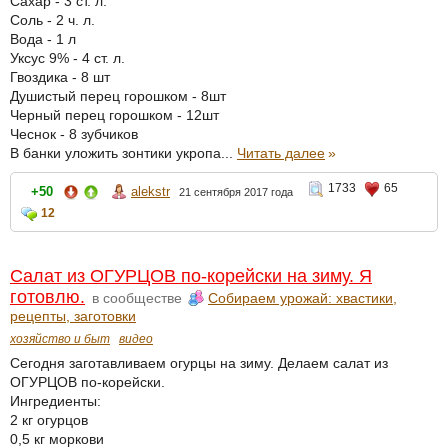
Сахар - 3 ст. л.
Соль - 2 ч. л.
Вода - 1 л
Уксус 9% - 4 ст. л.
Гвоздика - 8 шт
Душистый перец горошком - 8шт
Черный перец горошком - 12шт
Чеснок - 8 зубчиков
В банки уложить зонтики укропа...
Читать далее
»
1733
65
+50
alekstr
21 сентября 2017 года
12
Салат из ОГУРЦОВ по-корейски на зиму. Я
готовлю.
в сообществе
Собираем урожай: хвастики,
рецепты, заготовки
хозяйство и быт
видео
Сегодня заготавливаем огурцы на зиму. Делаем салат из
ОГУРЦОВ по-корейски.
Ингредиенты:
2 кг огурцов
0,5 кг моркови