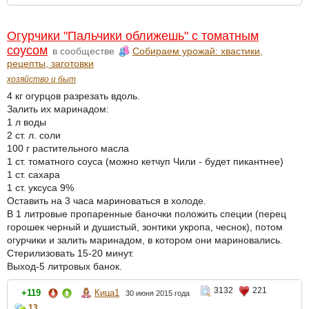
Огурчики "Пальчики оближешь" с томатным
соусом
в сообществе
Собираем урожай: хвастики,
рецепты, заготовки
хозяйство и быт
4 кг огурцов разрезать вдоль.
Залить их маринадом:
1 л воды
2 ст. л. соли
100 г растительного масла
1 ст. томатного соуса (можно кетчуп Чили - будет пикантнее)
1 ст. сахара
1 ст. уксуса 9%
Оставить на 3 часа мариноваться в холоде.
В 1 литровые пропаренные баночки положить специи (перец
горошек черный и душистый, зонтики укропа, чеснок), потом
огурчики и залить маринадом, в котором они мариновались.
Стерилизовать 15-20 минут.
Выход-5 литровых банок.
3132
221
+119
Кица1
30 июня 2015 года
13