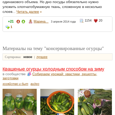
одинакового объема. Но дно посуды обязательно нужно
уложить хлопчатобумажную ткань, сложенную в несколько
слоев...
Читать далее
»
1154
20
+21
Марина...
3 апреля 2014 года
1
Материалы на тему "консервированные огурцы"
Сортировка:
|
новое
лучшее
Квашеные огурцы холодным способом на зиму
в сообществе
Собираем урожай: хвастики, рецепты,
заготовки
хозяйство и быт
видео