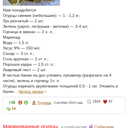
Нам понадобится
Огурцы свежие (небольшие) — 1 - 1,2 кг;
Лук репчатый — 2 шт;
Зелень (укроп, петрушка - веточки) — 3-4 шт;
Горчица в зернах — 2 ч. л.;
Маринад
Вода — 1,5 л;
Уксус 9% — 150 мл;
Сахар — 3 ст. л.;
Соль крупная — 2 ст. л.;
Порошок карри — 1,5 ст. л.;
Лавровый лист — 2 шт
В чистые банки на дно уложить луковичку (разрезать на 4
части), зелень и горчицу 1ч. л.
Огурцы нарезать кружочками толщиной 0,5 - 1 см. Уложить в
банки...
Читать далее
»
1924
47
+16
Худоша
3 октября 2014 года
14
Маринованные огурцы.
в сообществе
Собираем