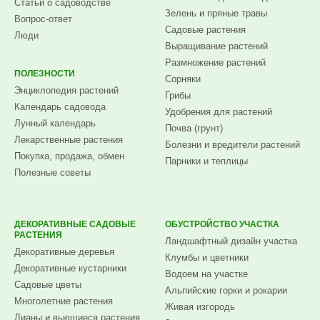
Статьи о садоводстве
Зелень и пряные травы
Вопрос-ответ
Садовые растения
Люди
Выращивание растений
Размножение растений
ПОЛЕЗНОСТИ
Сорняки
Энциклопедия растений
Грибы
Календарь садовода
Удобрения для растений
Лунный календарь
Почва (грунт)
Лекарственные растения
Болезни и вредители растений
Покупка, продажа, обмен
Парники и теплицы
Полезные советы
ДЕКОРАТИВНЫЕ САДОВЫЕ
ОБУСТРОЙСТВО УЧАСТКА
РАСТЕНИЯ
Ландшафтный дизайн участка
Декоративные деревья
Клумбы и цветники
Декоративные кустарники
Водоем на участке
Садовые цветы
Альпийские горки и рокарии
Многолетние растения
Живая изгородь
Лианы и вьющиеся растения