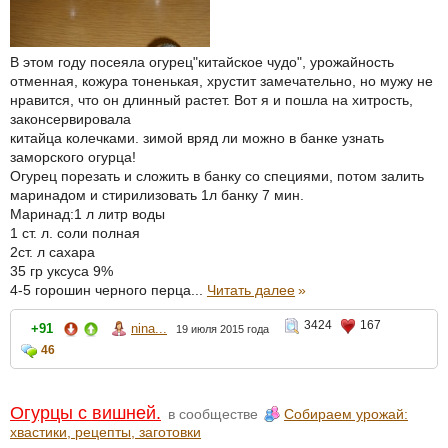
В этом году посеяла огурец"китайское чудо", урожайность
отменная, кожура тоненькая, хрустит замечательно, но мужу не
нравится, что он длинный растет. Вот я и пошла на хитрость,
законсервировала
китайца колечками. зимой вряд ли можно в банке узнать
заморского огурца!
Огурец порезать и сложить в банку со специями, потом залить
маринадом и стирилизовать 1л банку 7 мин.
Маринад:1 л литр воды
1 ст. л. соли полная
2ст. л сахара
35 гр уксуса 9%
4-5 горошин черного перца...
Читать далее
»
3424
167
+91
nina...
19 июля 2015 года
46
Огурцы с вишней.
в сообществе
Собираем урожай:
хвастики, рецепты, заготовки