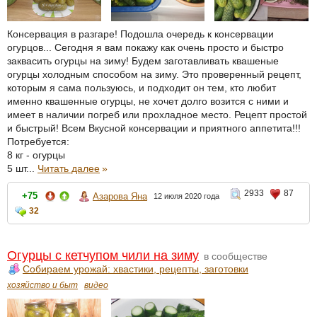
Консервация в разгаре! Подошла очередь к консервации
огурцов... Сегодня я вам покажу как очень просто и быстро
заквасить огурцы на зиму! Будем заготавливать квашеные
огурцы холодным способом на зиму. Это проверенный рецепт,
которым я сама пользуюсь, и подходит он тем, кто любит
именно квашенные огурцы, не хочет долго возится с ними и
имеет в наличии погреб или прохладное место. Рецепт простой
и быстрый! Всем Вкусной консервации и приятного аппетита!!!
Потребуется:
8 кг - огурцы
5 шт...
Читать далее
»
2933
87
+75
Азарова Яна
12 июля 2020 года
32
Огурцы с кетчупом чили на зиму
в сообществе
Собираем урожай: хвастики, рецепты, заготовки
хозяйство и быт
видео