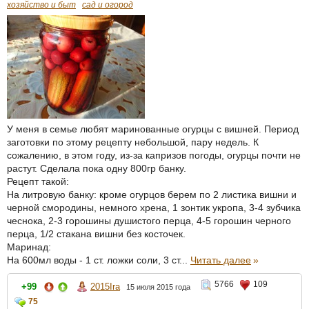
хозяйство и быт
сад и огород
У меня в семье любят маринованные огурцы с вишней. Период
заготовки по этому рецепту небольшой, пару недель. К
сожалению, в этом году, из-за капризов погоды, огурцы почти не
растут. Сделала пока одну 800гр банку.
Рецепт такой:
На литровую банку: кроме огурцов берем по 2 листика вишни и
черной смородины, немного хрена, 1 зонтик укропа, 3-4 зубчика
чеснока, 2-3 горошины душистого перца, 4-5 горошин черного
перца, 1/2 стакана вишни без косточек.
Маринад:
На 600мл воды - 1 ст. ложки соли, 3 ст...
Читать далее
»
5766
109
+99
2015Ira
15 июля 2015 года
75