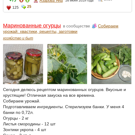
+75
Азарова Яна
26 июня 2019 года
25
125
Маринованные огурцы
в сообществе
Собираем
урожай: хвастики, рецепты, заготовки
хозяйство и быт
Сегодня делюсь рецептом маринованных огурцов. Вкусные и
хрустящие! Отличная закуска на все времена.
Собираем урожай.
Подготавливаем ингредиенты. Стерилизуем банки. У меня 4
банки по 0,72л.
Огурцы - 2 кг
Листья смородины - 12 шт
Зонтики укропа - 4 шт