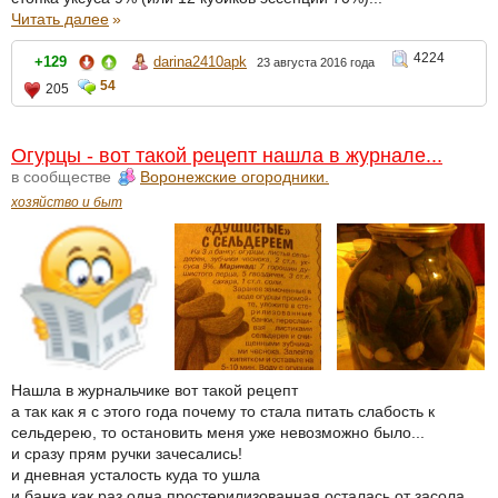
Читать далее
»
4224
+129
darina2410apk
23 августа 2016 года
54
205
Огурцы - вот такой рецепт нашла в журнале...
в сообществе
Воронежские огородники.
хозяйство и быт
Нашла в журнальчике вот такой рецепт
а так как я с этого года почему то стала питать слабость к
сельдерею, то остановить меня уже невозможно было...
и сразу прям ручки зачесались!
и дневная усталость куда то ушла
и банка как раз одна простерилизованная осталась от засола