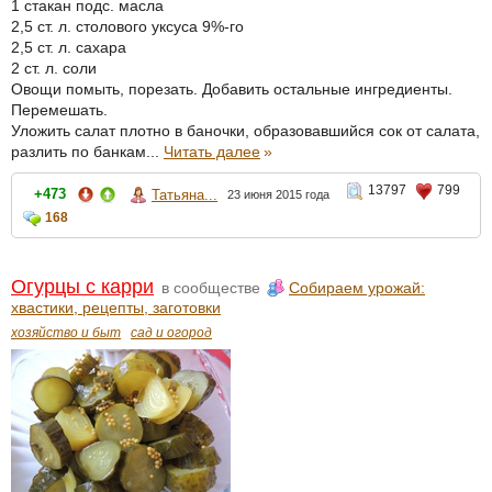
1 стакан подс. масла
2,5 ст. л. столового уксуса 9%-го
2,5 ст. л. сахара
2 ст. л. соли
Овощи помыть, порезать. Добавить остальные ингредиенты.
Перемешать.
Уложить салат плотно в баночки, образовавшийся сок от салата,
разлить по банкам...
Читать далее
»
13797
799
+473
Татьяна...
23 июня 2015 года
168
Огурцы с карри
в сообществе
Собираем урожай:
хвастики, рецепты, заготовки
хозяйство и быт
сад и огород