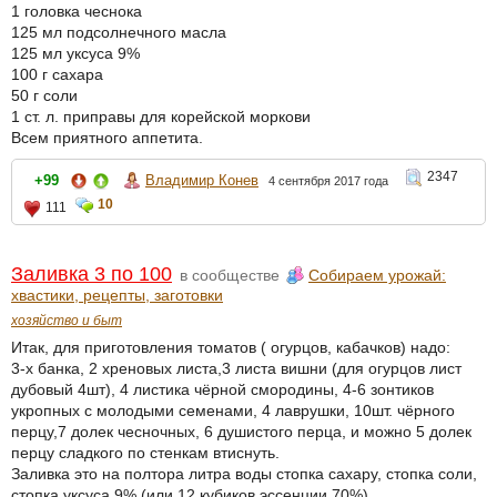
1 головка чеснока
125 мл подсолнечного масла
125 мл уксуса 9%
100 г сахара
50 г соли
1 ст. л. приправы для корейской моркови
Всем приятного аппетита.
2347
+99
Владимир Конев
4 сентября 2017 года
10
111
Заливка 3 по 100
в сообществе
Собираем урожай:
хвастики, рецепты, заготовки
хозяйство и быт
Итак, для приготовления томатов ( огурцов, кабачков) надо:
3-х банка, 2 хреновых листа,3 листа вишни (для огурцов лист
дубовый 4шт), 4 листика чёрной смородины, 4-6 зонтиков
укропных с молодыми семенами, 4 лаврушки, 10шт. чёрного
перцу,7 долек чесночных, 6 душистого перца, и можно 5 долек
перцу сладкого по стенкам втиснуть.
Заливка это на полтора литра воды стопка сахару, стопка соли,
стопка уксуса 9% (или 12 кубиков эссенции 70%)...