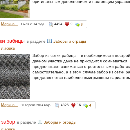
оригинальным дополнением и настоящим украшен
Марина...
4494
9
1 мая 2014 года
8
тки рабицы
в разделе
Заборы и ограды
 участка
Забор из сетки рабицы – в необходимости построй
дачном участке даже не приходится сомневаться.
предпочитают заниматься строительными работа
самостоятельно, а в этом случае забор из сетки р
представляется наиболее выигрышным вариантом
Марина...
4826
16
30 апреля 2014 года
4
 забор
в разделе
Заборы и ограды
 участка