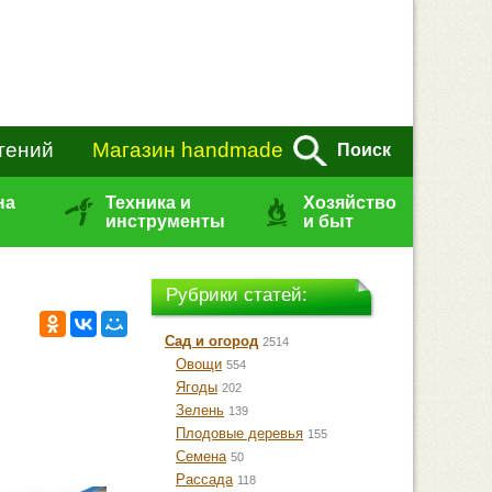
тений
Магазин handmade
Поиск
на
Техника и
Хозяйство
инструменты
и быт
Рубрики статей:
Сад и огород
2514
Овощи
554
Ягоды
202
Зелень
139
Плодовые деревья
155
Семена
50
Рассада
118