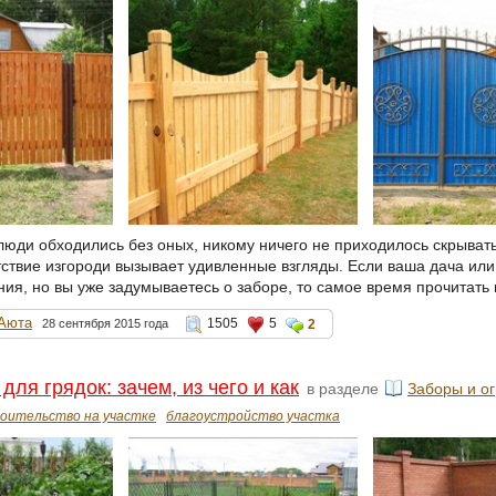
 люди обходились без оных, никому ничего не приходилось скрыват
тствие изгороди вызывает удивленные взгляды. Если ваша дача или
ния, но вы уже задумываетесь о заборе, то самое время прочитать 
Аюта
1505
5
28 сентября 2015 года
2
ля грядок: зачем, из чего и как
в разделе
Заборы и о
оительство на участке
благоустройство участка