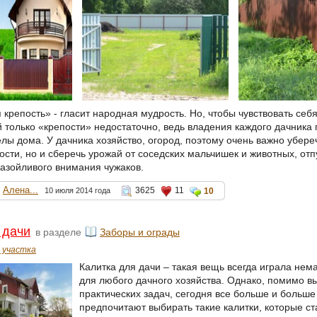
 крепость» - гласит народная мудрость. Но, чтобы чувствовать се
й только «крепости» недостаточно, ведь владения каждого дачника
лы дома. У дачника хозяйство, огород, поэтому очень важно убере
ти, но и сберечь урожай от соседских мальчишек и животных, отпу
назойливого внимания чужаков.
Алена...
3625
11
10 июля 2014 года
10
 дачи
в разделе
Заборы и ограды
 участка
Калитка для дачи – такая вещь всегда играла не
для любого дачного хозяйства. Однако, помимо 
практических задач, сегодня все больше и больше
предпочитают выбирать такие калитки, которые ст