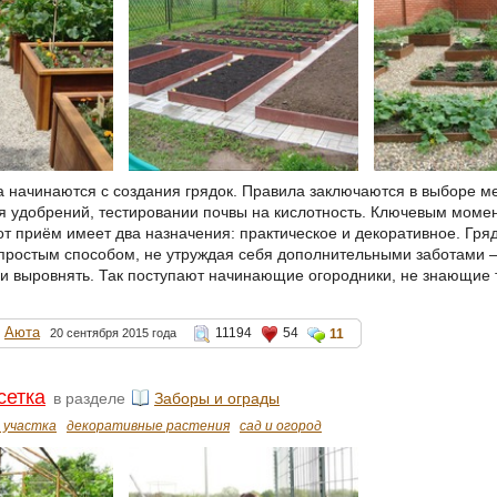
 начинаются с создания грядок. Правила заключаются в выборе ме
ия удобрений, тестировании почвы на кислотность. Ключевым моме
от приём имеет два назначения: практическое и декоративное. Гря
простым способом, не утруждая себя дополнительными заботами –
и выровнять. Так поступают начинающие огородники, не знающие 
Аюта
11194
54
20 сентября 2015 года
11
сетка
в разделе
Заборы и ограды
 участка
декоративные растения
сад и огород