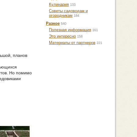
Кулинария
133
Советы садоводам и
огородникам
184
Разное
540
Полезная информация
161
Это интересно
158
Материалы от партнеров
221
льшой, планов
вьющихся
утов. Но помимо
редовиками