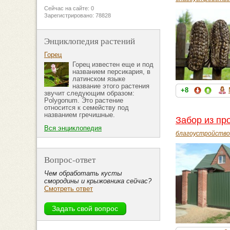
Сейчас на сайте: 0
Зарегистрировано: 78828
Энциклопедия растений
Горец
Горец известен еще и под
названием персикария, в
латинском языке
название этого растения
+8
звучит следующим образом:
Polygonum. Это растение
относится к семейству под
названием гречишные.
Забор из пр
Вся энциклопедия
благоустройство
Вопрос-ответ
Чем обработать кусты
смородины и крыжовника сейчас?
Смотреть ответ