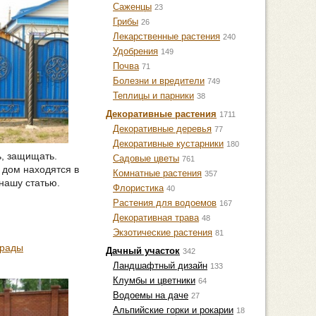
Саженцы
23
Грибы
26
Лекарственные растения
240
Удобрения
149
Почва
71
Болезни и вредители
749
Теплицы и парники
38
Декоративные растения
1711
Декоративные деревья
77
Декоративные кустарники
180
ь, защищать.
Садовые цветы
761
 дом находятся в
Комнатные растения
357
нашу статью.
Флористика
40
Растения для водоемов
167
Декоративная трава
48
Экзотические растения
81
грады
Дачный участок
342
Ландшафтный дизайн
133
Клумбы и цветники
64
Водоемы на даче
27
Альпийские горки и рокарии
18