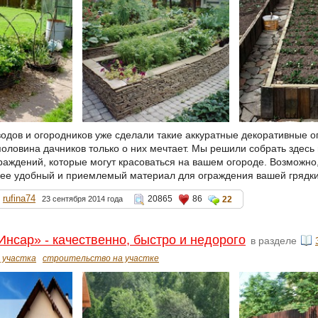
одов и огородников уже сделали такие аккуратные декоративные 
половина дачников только о них мечтает. Мы решили собрать здесь
раждений, которые могут красоваться на вашем огороде. Возможно,
ее удобный и приемлемый материал для ограждения вашей грядки
rufina74
20865
86
23 сентября 2014 года
22
Инсар» - качественно, быстро и недорого
в разделе
 участка
строительство на участке