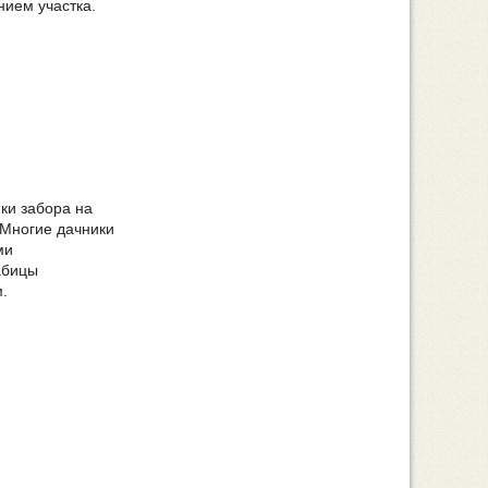
ием участка.
ки забора на
 Многие дачники
ми
абицы
.