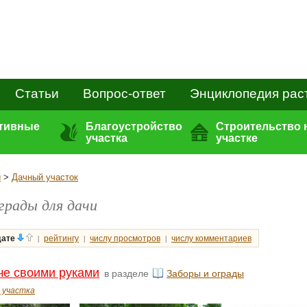
Статьи
Вопрос-ответ
Энциклопедия рас
ативные
Благоустройство
Строительство 
участка
участке
и
>
Дачный участок
грады для дачи
|
|
|
дате
рейтингу
числу просмотров
числу комментариев
че своими руками
в разделе
Заборы и ограды
 участка