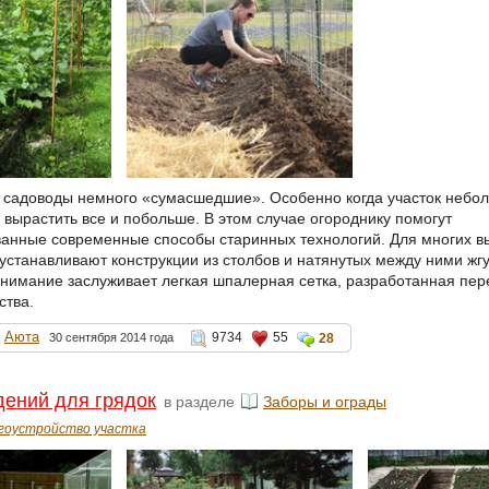
 садоводы немного «сумасшедшие». Особенно когда участок небо
 вырастить все и побольше. В этом случае огороднику помогут
анные современные способы старинных технологий. Для многих 
 устанавливают конструкции из столбов и натянутых между ними жг
внимание заслуживает легкая шпалерная сетка, разработанная пе
ства.
Аюта
9734
55
30 сентября 2014 года
28
ений для грядок
в разделе
Заборы и ограды
гоустройство участка