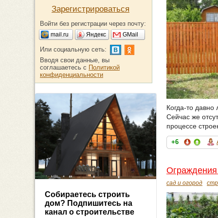
Зарегистрироваться
Войти без регистрации через почту:
mail.ru
Яндекс
GMail
Или социальную сеть:
Вводя свои данные, вы
соглашаетесь с
Политикой
конфиденциальности
Когда-то давно
Сейчас же отсу
процессе строе
+6
Ограждения д
сад и огород
стр
Собираетесь строить
дом? Подпишитесь на
канал о строительстве