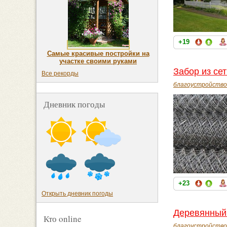
+19
Самые красивые постройки на
участке своими руками
Забор из се
Все рекорды
благоустройство
Дневник погоды
+23
Открыть дневник погоды
Деревянный
Кто online
благоустройство