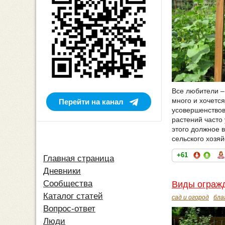
Все любители –
много и хочется
Перейти на канал
усовершенствов
растений часто
этого должное 
сельского хозяй
+61
Главная страница
Дневники
Сообщества
Виды огражд
Каталог статей
сад и огород
бла
Вопрос-ответ
Люди