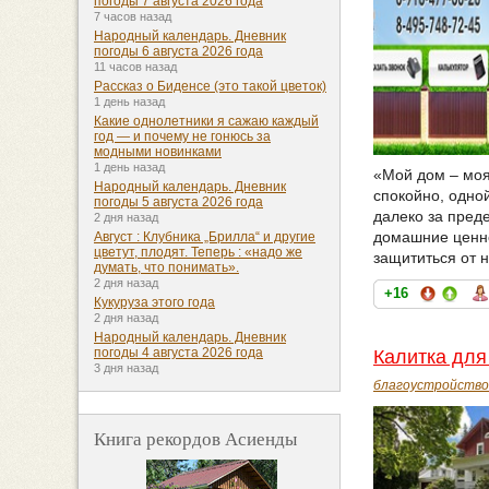
погоды 7 августа 2026 года
7 часов назад
Народный календарь. Дневник
погоды 6 августа 2026 года
11 часов назад
Рассказ о Биденсе (это такой цветок)
1 день назад
Какие однолетники я сажаю каждый
год — и почему не гонюсь за
модными новинками
1 день назад
«Мой дом – моя
Народный календарь. Дневник
спокойно, одно
погоды 5 августа 2026 года
далеко за преде
2 дня назад
домашние ценнос
Август : Клубника „Брилла“ и другие
цветут, плодят. Теперь : «надо же
защититься от 
думать, что понимать».
2 дня назад
+16
Кукуруза этого года
2 дня назад
Народный календарь. Дневник
погоды 4 августа 2026 года
Калитка для
3 дня назад
благоустройство
Книга рекордов Асиенды