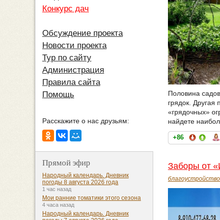
Конкурс дач
Обсуждение проекта
Новости проекта
Тур по сайту
Администрация
Правила сайта
Половина садов
Помощь
грядок. Другая 
«грядочных» ог
Расскажите о нас друзьям:
найдете наибол
+86
Прямой эфир
Заборы от «
Народный календарь. Дневник
благоустройство
погоды 8 августа 2026 года
1 час назад
Мои ранние томатики этого сезона
4 часа назад
Народный календарь. Дневник