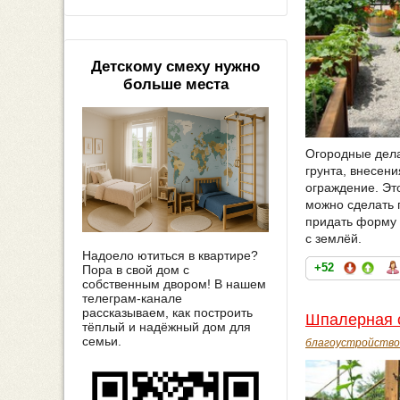
Детскому смеху нужно
больше места
Огородные дела
грунта, внесен
ограждение. Эт
можно сделать 
придать форму 
с землёй.
Надоело ютиться в квартире?
+52
Пора в свой дом с
собственным двором! В нашем
телеграм-канале
рассказываем, как построить
Шпалерная 
тёплый и надёжный дом для
семьи.
благоустройство