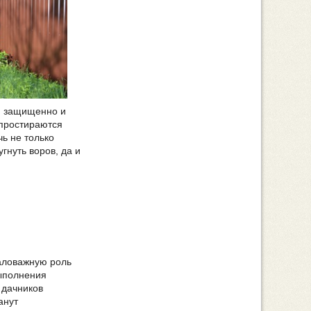
бя защищенно и
 простираются
чь не только
гнуть воров, да и
маловажную роль
выполнения
 дачников
анут