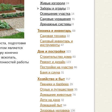
Живые изгороди
24
Заборы и ограды
23
Освещение участка
14
Садовые украшения
31
Дренажные системы
8
Техника и инвентарь
69
Садовая техника
22
Садовый инвентарь и
ста, подготовке
инструменты
47
нтом является
Дом и постройки
323
дку конечно
Строительство дома
83
 вскопать,
Ремонт и дизайн
тонкостей работы
123
Постройки на участке
86
Баня и сауна
31
Хозяйство и быт
717
Пикники и барбекю
29
Отдых и путешествия
35
Домашние животные
74
Дети на даче
32
Домашний быт
94
Здоровье человека
136