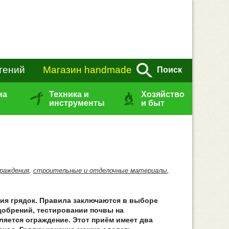
тений
Магазин handmade
Поиск
на
Техника и
Хозяйство
инструменты
и быт
граждения
,
строительные и отделочные материалы
,
ия грядок. Правила заключаются в выборе
удобрений, тестировании почвы на
яется ограждение. Этот приём имеет два