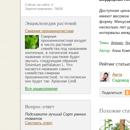
Сейчас на сайте: 0
Зарегистрировано: 78828
Доступная цена
имеют весомое 
форму. Минусам
Энциклопедия растений
несколько лет 
Смирния пронзеннолистная
интервалы меж
Смирния
пронзеннолистная входит
Темы:
дерево
,
бо
в число растений
семейства под названием
Автор:
Анна Ком
зонтичные, в латинском языке
название этого растения будет
звучать следующим образом:
Рейтинг стать
Smirnium perfoliatum L. Что
касается названия самого
семейства смирнии
Аюта
пронзеннолистной, то по-латински
Садовод 
оно будет так: Apiaceae Lindl.
Вся энциклопедия
Поделиться:
Вопрос-ответ
Похожие ста
Подскажите лучший Сорт ранних
томатов
Смотреть ответ