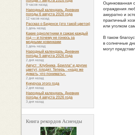
погоды 7 августа 2026 года
Оцинкованная с
9 часов назад
ограждения люб
Народный календарь. Дневник
аккуратно и эс
погоды 6 августа 2026 года
12 часов назад
практичный хоз
Рассказ о Биденсе (это такой цветок)
или уголком са
1 день назад
Какие однолетники я сажаю каждый
В таком благоу
год — и почему не гонюсь за
модными новинками
в солнечные дн
1 день назад
могут представл
Народный календарь. Дневник
погоды 5 августа 2026 года
2 дня назад
Август : Клубника „Брилла“ и другие
цветут, плодят. Теперь : «надо же
думать, что понимать».
2 дня назад
Кукуруза этого года
2 дня назад
Народный календарь. Дневник
погоды 4 августа 2026 года
3 дня назад
Книга рекордов Асиенды