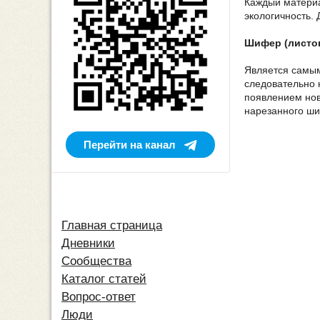
Каждый материа
экологичность.
Шифер (листов
Является самым
следовательно н
появлением нов
нарезанного ши
Перейти на канал
Главная страница
Дневники
Сообщества
Каталог статей
Вопрос-ответ
Люди