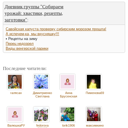
Дневник группы "Собираем
урожай: хвастики, рецепты,
заготовки"
:
Савойская капуста проверку сибирским морозом прошла!
А испечем-ка, мы вкусняшку!!!
• Рецепты на зиму
Перец недозрел
Виды венгерской парики
Последние читатели:
галясан
Димитриенко
Анна
Пименова69
Светлана
Брусенская
ВалюшкаРУ
fedorova
lorik1906
максимкино