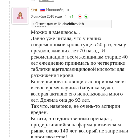
Новосибирск
Sisi
+
1
3 октября 2018 года
#
↑
Ответ
для
mila davidkevich
Можно я вмешаюсь...
Давно уже читала, что у наших
современников кровь гуще в 50 раз, чем у
предков, живших лет 70 назад. И
рекомендацию: всем женщинам старше 40
лет ежедневно принимать по четвертинке
таблетки ацетилсалициловой кислоты для
разжижения крови.
Консервировать овощи с аспирином меня
в свое время научила бабушка мужа,
которая активно его использовала много
лет. Дожила она до 93 лет.
Так что, наверное, не очень-то аспирин
вреден.
Кстати, это единственный препарат,
продержавшийся на фармацевтическом
рынке около 140 лет, который не запретили
к производству!