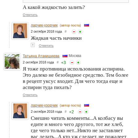
А какой жидкостью залить?
Ответить
ларчик-узорчик
(автор поста)
2 октября 2018 года
#
Жидкая часть начинки
↑
Ответить
Москва
Татьяна Атакишиева
+
3
2 октября 2018 года
#
Я тоже противница использования аспирина.
Это далеко не безобидное средство. Тем более
в рецепт уксус входит. Для чего тогда еще и
аспирин туда пихать?
Ответить
ларчик-узорчик
(автор поста)
+
2
2 октября 2018 года
#
Смешно читать комменты...А колбасу вы
едите и много чего другого, тот же хлеб,
где чего только нет...Никто не заставляет
вас делать...А кто уж сделает, не пожалеет