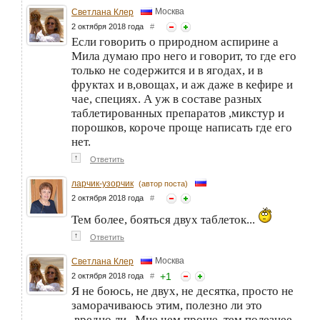
Москва
Светлана Клер
2 октября 2018 года
#
Если говорить о природном аспирине а
Мила думаю про него и говорит, то где его
только не содержится и в ягодах, и в
фруктах и в,овощах, и аж даже в кефире и
чае, специях. А уж в составе разных
таблетированных препаратов ,микстур и
порошков, короче проще написать где его
нет.
↑
Ответить
ларчик-узорчик
(автор поста)
2 октября 2018 года
#
Тем более, бояться двух таблеток...
↑
Ответить
Москва
Светлана Клер
+
1
2 октября 2018 года
#
Я не боюсь, не двух, не десятка, просто не
заморачиваюсь этим, полезно ли это
,вредно ли . Мне чем проще, тем полезнее.