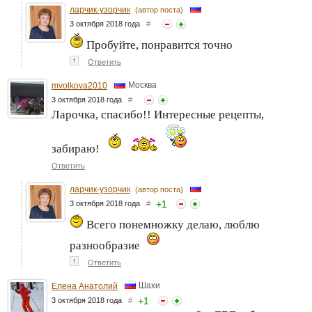
ларчик-узорчик
(автор поста)
3 октября 2018 года
#
Пробуйте, понравится точно
↑
Ответить
Москва
mvolkova2010
3 октября 2018 года
#
Ларочка, спасибо!! Интересные рецепты,
забираю!
Ответить
ларчик-узорчик
(автор поста)
+
1
3 октября 2018 года
#
Всего понемножку делаю, люблю
разнообразие
↑
Ответить
Шахи
Елена Анатолий
+
1
3 октября 2018 года
#