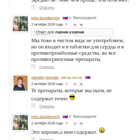
↑
Ответить
п. Виноградное
mila davidkevich
2 октября 2018 года
#
↑
Ответ
для
ларчик-узорчик
Мы тоже в чистом виде не употребляем,
но он входит и в таблетки для сердца и в
противотромбозные средства, во все
противогрипозные препараты.
↑
Ответить
ларчик-узорчик
(автор поста)
2 октября 2018 года
#
Те препараты, которые мы пьем, не
содержат точно
↑
Ответить
п. Виноградное
mila davidkevich
2 октября 2018 года
#
Это хорошо,а мои содержат.
↑
Ответить