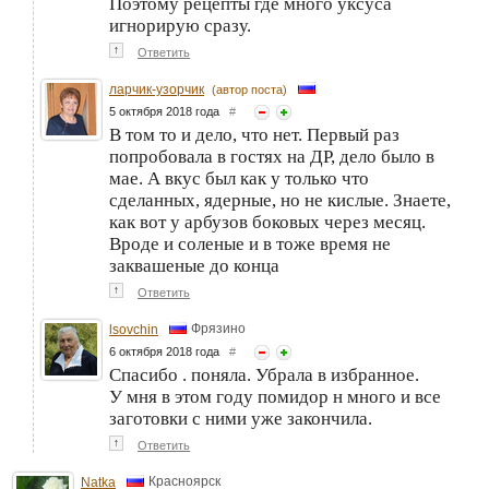
Поэтому рецепты где много уксуса
игнорирую сразу.
↑
Ответить
ларчик-узорчик
(автор поста)
5 октября 2018 года
#
В том то и дело, что нет. Первый раз
попробовала в гостях на ДР, дело было в
мае. А вкус был как у только что
сделанных, ядерные, но не кислые. Знаете,
как вот у арбузов боковых через месяц.
Вроде и соленые и в тоже время не
заквашеные до конца
↑
Ответить
Фрязино
lsovchin
6 октября 2018 года
#
Спасибо . поняла. Убрала в избранное.
У мня в этом году помидор н много и все
заготовки с ними уже закончила.
↑
Ответить
Красноярск
Natka