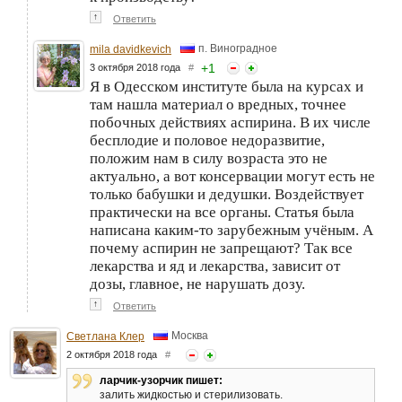
↑
Ответить
п. Виноградное
mila davidkevich
+
1
3 октября 2018 года
#
Я в Одесском институте была на курсах и
там нашла материал о вредных, точнее
побочных действиях аспирина. В их числе
бесплодие и половое недоразвитие,
положим нам в силу возраста это не
актуально, а вот консервации могут есть не
только бабушки и дедушки. Воздействует
практически на все органы. Статья была
написана каким-то зарубежным учёным. А
почему аспирин не запрещают? Так все
лекарства и яд и лекарства, зависит от
дозы, главное, не нарушать дозу.
↑
Ответить
Москва
Светлана Клер
2 октября 2018 года
#
ларчик-узорчик пишет:
залить жидкостью и стерилизовать.