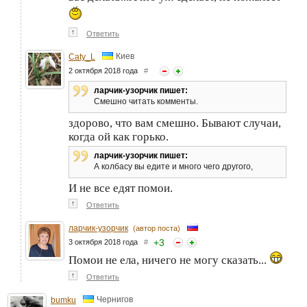
↑
Ответить
Киев
Caty_L
2 октября 2018 года
#
ларчик-узорчик пишет:
Смешно читать комменты.
здорово, что вам смешно. Бывают случаи,
когда ой как горько.
ларчик-узорчик пишет:
А колбасу вы едите и много чего другого,
И не все едят помои.
↑
Ответить
ларчик-узорчик
(автор поста)
+
3
3 октября 2018 года
#
Помои не ела, ничего не могу сказать...
↑
Ответить
Чернигов
bumku