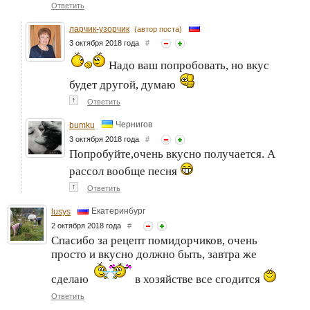
Ответить
ларчик-узорчик
(автор поста)
3 октября 2018 года
#
Надо ваш попробовать, но вкус
будет другой, думаю
↑
Ответить
Чернигов
bumku
3 октября 2018 года
#
Попробуйте,очень вкусно получается. А
рассол вообще песня
↑
Ответить
Екатеринбург
lusys
2 октября 2018 года
#
Спасибо за рецепт помидорчиков, очень
просто и вкусно должно быть, завтра же
сделаю
в хозяйстве все сгодится
Ответить