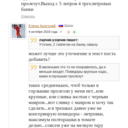
пролезут.Выход с 5 литров 4 трехлитровых
банки
Ответить
Шахи
Елена Анатолий
4 октября 2018 года
#
ларчик-узорчик пишет:
Уточню, 2 таблетки на банку, сверху
может лучше это уточнение в текст поста
добавить?
В маленьких что то не понравилось, да и
меньше входит. Помидоры крупные надо,,
какие в горлышко пролезут
таких средненьких, чтоб только в
горлышко пролезли у меня нет...или
крупные, или сливка желтая с черным
мавром...вот сливку с мавром и хочу так
сделать...и в трешках давно уже не
консервирую помидоры - литровки,
максимум полторашки в томате
делаю...совсем уже на мелкую тару