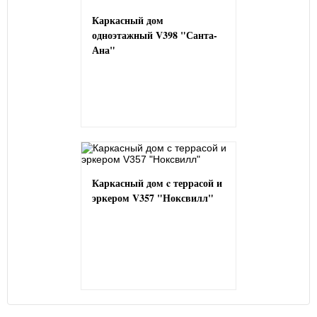
Каркасный дом
одноэтажный V398 "Санта-
Ана"
Каркасный дом c террасой и
эркером V357 "Ноксвилл"