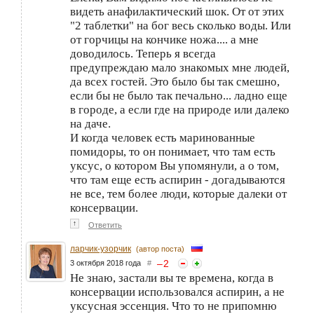
видеть анафилактический шок. От от этих
"2 таблетки" на бог весь сколько воды. Или
от горчицы на кончике ножа.... а мне
доводилось. Теперь я всегда
предупреждаю мало знакомых мне людей,
да всех гостей. Это было бы так смешно,
если бы не было так печально... ладно еще
в городе, а если где на природе или далеко
на даче.
И когда человек есть маринованные
помидоры, то он понимает, что там есть
уксус, о котором Вы упомянули, а о том,
что там еще есть аспирин - догадываются
не все, тем более люди, которые далеки от
консервации.
↑
Ответить
ларчик-узорчик
(автор поста)
–
2
3 октября 2018 года
#
Не знаю, застали вы те времена, когда в
консервации использовался аспирин, а не
уксусная эссенция. Что то не припомню