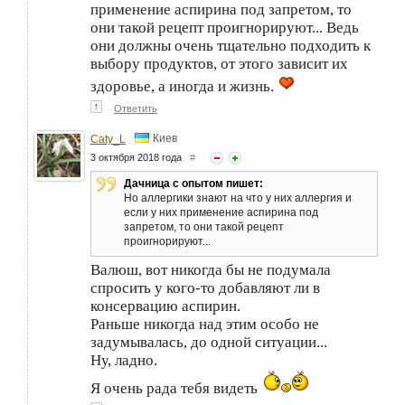
применение аспирина под запретом, то
они такой рецепт проигнорируют... Ведь
они должны очень тщательно подходить к
выбору продуктов, от этого зависит их
здоровье, а иногда и жизнь.
↑
Ответить
Киев
Caty_L
3 октября 2018 года
#
Дачница с опытом пишет:
Но аллергики знают на что у них аллергия и
если у них применение аспирина под
запретом, то они такой рецепт
проигнорируют...
Валюш, вот никогда бы не подумала
спросить у кого-то добавляют ли в
консервацию аспирин.
Раньше никогда над этим особо не
задумывалась, до одной ситуации...
Ну, ладно.
Я очень рада тебя видеть