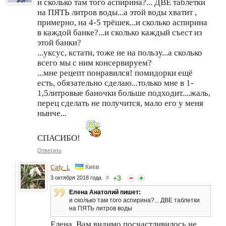
и сколько там того аспирина?... ДВЕ таблетки
на ПЯТЬ литров воды...а этой воды хватит ,
примерно, на 4-5 трёшек...и сколько аспирина
в каждой банке?...и сколько каждый съест из
этой банки?
...уксус, кстати, тоже не на пользу...а сколько
всего мы с ним консервируем?
...мне рецепт понравился! помидорки ещё
есть, обязательно сделаю...только мне в 1-
1,5литровые баночки больше подходит....жаль,
перец сделать не получится, мало его у меня
нынче...
СПАСИБО!
Ответить
Киев
Caty_L
+
3
3 октября 2018 года
#
Елена Анатолий пишет:
и сколько там того аспирина?... ДВЕ таблетки
на ПЯТЬ литров воды
Елена, Вам видимо посчастливилось не