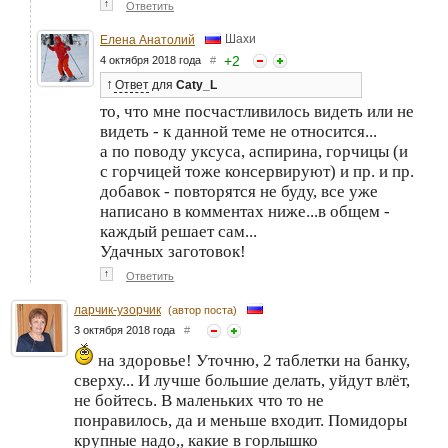
↑
Ответить
Шахи
Елена Анатолий
+
2
4 октября 2018 года
#
↑
Ответ
для
Caty_L
то, что мне посчастливилось видеть или не
видеть - к данной теме не относится...
а по поводу уксуса, аспирина, горчицы (и
с горчицей тоже консервируют) и пр. и пр.
добавок - повторятся не буду, все уже
написано в комментах ниже...в общем -
каждый решает сам...
Удачных заготовок!
↑
Ответить
ларчик-узорчик
(автор поста)
3 октября 2018 года
#
на здоровье! Уточню, 2 таблетки на банку,
сверху... И лучше большие делать, уйдут влёт,
не бойтесь. В маленьких что то не
понравилось, да и меньше входит. Помидоры
крупные надо,, какие в горлышко