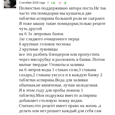
+
4
2 октября 2018 года
#
Полностью поддерживаю автора поста.Не так
часто эти помидорки мы кушаем,и две
таблетки аспирина большой роли не сыграют.
Я тоже квашу такие помидорки,только рецепт
чуть другой
на 6 3х литровых банок
1кг сладкого очищенного перца
6 крупных головок чеснока
2 крупные луковицы
все это разбить блендером или пропустить
через мясорубку и разложить в банки. Потом
мытые твердые !!томаты и заливка
на 6 литров воды 1 стакан соли,3 стакана
сахара,2 стакана уксуса и в каждую банку 2
таблетки аспирина.Вода для заливки
обычная,не кипяченая. лучше колодезная.
Я в этом году для пробы ложила 1
таблетку.Моя подружка вместо аспирина
добавляет столовую ложку водки.
Считаю,что рецепт имеет право на жизнь ,а
делать или нет решает каждый для себя сам