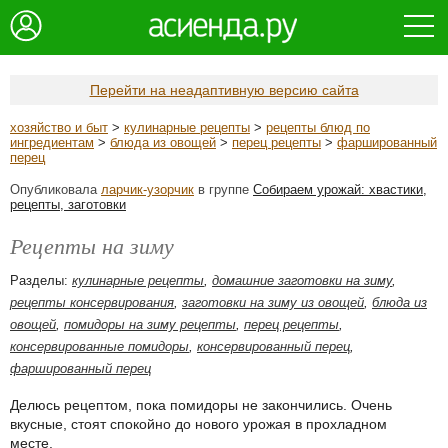
Перейти на неадаптивную версию сайта
хозяйство и быт
>
кулинарные рецепты
>
рецепты блюд по
ингредиентам
>
блюда из овощей
>
перец рецепты
>
фаршированный
перец
Опубликовала
ларчик-узорчик
в группе
Собираем урожай: хвастики,
рецепты, заготовки
Рецепты на зиму
Разделы:
кулинарные рецепты
,
домашние заготовки на зиму
,
рецепты консервирования
,
заготовки на зиму из овощей
,
блюда из
овощей
,
помидоры на зиму рецепты
,
перец рецепты
,
консервированные помидоры
,
консервированный перец
,
фаршированный перец
Делюсь рецептом, пока помидоры не закончились. Очень
вкусные, стоят спокойно до нового урожая в прохладном
месте.