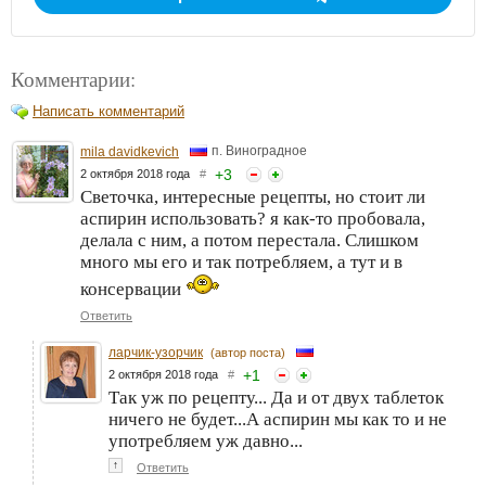
Комментарии:
Написать комментарий
п. Виноградное
mila davidkevich
+
3
2 октября 2018 года
#
Светочка, интересные рецепты, но стоит ли
аспирин использовать? я как-то пробовала,
делала с ним, а потом перестала. Слишком
много мы его и так потребляем, а тут и в
консервации
Ответить
ларчик-узорчик
(автор поста)
+
1
2 октября 2018 года
#
Так уж по рецепту... Да и от двух таблеток
ничего не будет...А аспирин мы как то и не
употребляем уж давно...
↑
Ответить