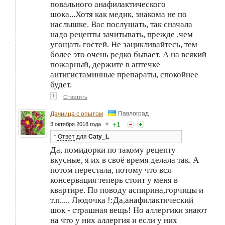
повального анафилактического
шока...Хотя как медик, знакома не по
наслышке. Вас послушать, так сначала
надо рецепты зачитывать, прежде ,чем
угощать гостей. Не зацикливайтесь, тем
более это очень редко бывает. А на всякий
пожарный, держите в аптечке
антигистаминные препараты, спокойнее
будет.
↑
Ответить
Павлоград
Дачница с опытом
+
1
3 октября 2018 года
#
↑
Ответ
для
Caty_L
Да, помидорки по такому рецепту
вкусные, я их в своё время делала так. А
потом перестала, потому что вся
консервация теперь стоит у меня в
квартире. По поводу аспирина,горчицы и
т.п..... Людочка !:Да,анафилактический
шок - страшная вещь! Но аллергики знают
на что у них аллергия и если у них