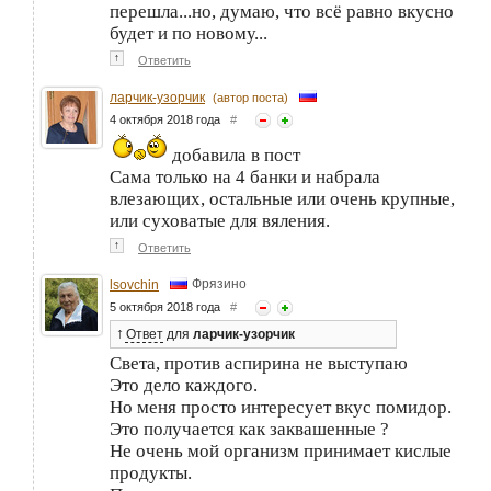
перешла...но, думаю, что всё равно вкусно
будет и по новому...
↑
Ответить
ларчик-узорчик
(автор поста)
4 октября 2018 года
#
добавила в пост
Сама только на 4 банки и набрала
влезающих, остальные или очень крупные,
или суховатые для вяления.
↑
Ответить
Фрязино
lsovchin
5 октября 2018 года
#
↑
Ответ
для
ларчик-узорчик
Света, против аспирина не выступаю
Это дело каждого.
Но меня просто интересует вкус помидор.
Это получается как заквашенные ?
Не очень мой организм принимает кислые
продукты.