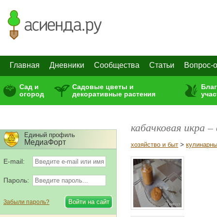
Главная
Дневники
Сообщества
Статьи
Вопрос-о
Сад и
Садовые цветы и
Бла
огород
декоративные растения
учас
кабачковая икра –
Единый профиль
МедиаФорт
хозяйство и быт
>
кулинарны
E-mail:
Пароль:
Забыли пароль?