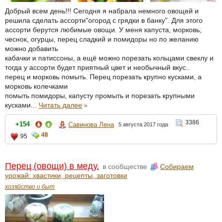
Добрый всем день!!! Сегодня я набрала немного овощей и
решила сделать ассорти"огород с грядки в банку". Для этого
ассорти берутся любимые овощи. У меня капуста, морковь,
чеснок, огурцы, перец сладкий и помидоры но по желанию
можно добавить
кабачки и патиссоны, а ещё можно порезать кольцами свеклу и
тогда у ассорти будет приятный цвет и необычный вкус..
перец и морковь помыть. Перец порезать крупно кусками, а
морковь колечками
помыть помидоры, капусту промыть и порезать крупными
кусками...
Читать далее
»
3386
+154
Савинова Лена
5 августа 2017 года
48
95
Перец (овощи) в меду.
в сообществе
Собираем
урожай: хвастики, рецепты, заготовки
хозяйство и быт