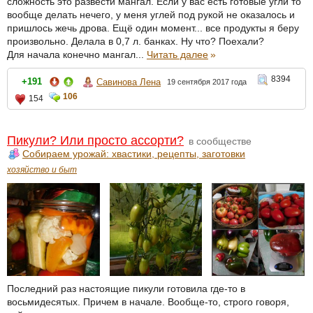
сложность это развести мангал. Если у вас есть готовые угли то
вообще делать нечего, у меня углей под рукой не оказалось и
пришлось жечь дрова. Ещё один момент... все продукты я беру
произвольно. Делала в 0,7 л. банках. Ну что? Поехали?
Для начала конечно мангал...
Читать далее
»
8394
+191
Савинова Лена
19 сентября 2017 года
106
154
Пикули? Или просто ассорти?
в сообществе
Собираем урожай: хвастики, рецепты, заготовки
хозяйство и быт
Последний раз настоящие пикули готовила где-то в
восьмидесятых. Причем в начале. Вообще-то, строго говоря,