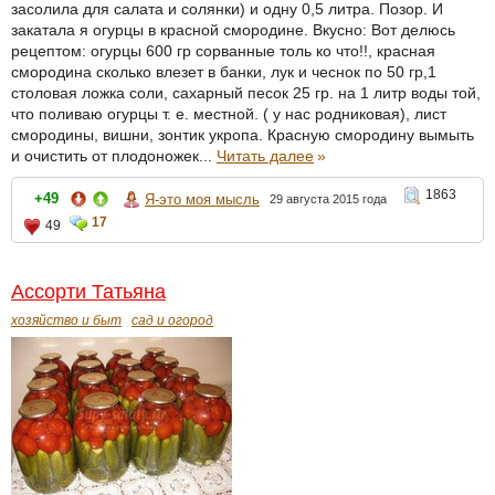
засолила для салата и солянки) и одну 0,5 литра. Позор. И
закатала я огурцы в красной смородине. Вкусно: Вот делюсь
рецептом: огурцы 600 гр сорванные толь ко что!!, красная
смородина сколько влезет в банки, лук и чеснок по 50 гр,1
столовая ложка соли, сахарный песок 25 гр. на 1 литр воды той,
что поливаю огурцы т. е. местной. ( у нас родниковая), лист
смородины, вишни, зонтик укропа. Красную смородину вымыть
и очистить от плодоножек...
Читать далее
»
1863
+49
Я-это моя мысль
29 августа 2015 года
17
49
Ассорти Татьяна
хозяйство и быт
сад и огород