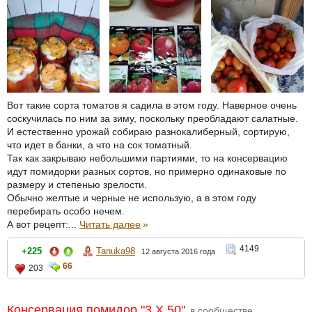
Вот такие сорта томатов я садила в этом году. Наверное очень
соскучилась по ним за зиму, поскольку преобладают салатные.
И естественно урожай собираю разнокалиберный, сортирую,
что идет в банки, а что на сок томатный.
Так как закрываю небольшими партиями, то на консервацию
идут помидорки разных сортов, но примерно одинаковые по
размеру и степенью зрелости.
Обычно желтые и черные не использую, а в этом году
перебирать особо нечем.
А вот рецепт:...
Читать далее
»
4149
+225
Tanuka98
12 августа 2016 года
66
203
Консервация помидор "3 Х 50"
в сообществе