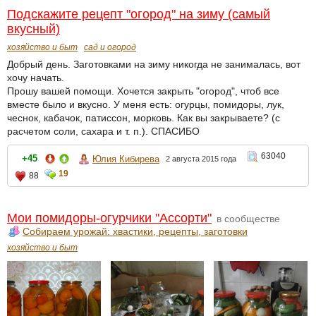
Подскажите рецепт "огород" на зиму (самый
вкусный)
хозяйство и быт
сад и огород
Добрый день. Заготовками на зиму никогда не занималась, вот
хочу начать.
Прошу вашей помощи. Хочется закрыть "огород", чтоб все
вместе было и вкусно. У меня есть: огурцы, помидоры, лук,
чеснок, кабачок, патиссон, морковь. Как вы закрываете? (с
расчетом соли, сахара и т. п.). СПАСИБО
63040
+45
Юлия Кибирева
2 августа 2015 года
19
88
Мои помидоры-огурчики "Ассорти"
в сообществе
Собираем урожай: хвастики, рецепты, заготовки
хозяйство и быт