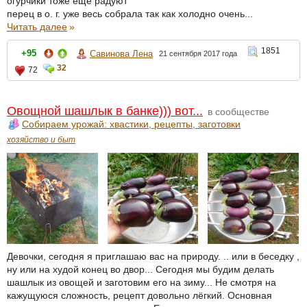
огурчики тоже ещё радуют
перец в о. г. уже весь собрала так как холодно очень...
Читать далее
»
1851
+95
Савинова Лена
21 сентября 2017 года
32
72
Овощной шашлык в банке))) вот...
в сообществе
Собираем урожай: хвастики, рецепты, заготовки
хозяйство и быт
Девочки, сегодня я приглашаю вас на природу. .. или в беседку ,
ну или на худой конец во двор... Сегодня мы будим делать
шашлык из овощей и заготовим его на зиму... Не смотря на
кажущуюся сложность, рецепт довольно лёгкий. Основная