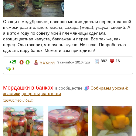
Овощи в медуДевочки, наверно многие делали перец отварной
в смеси растительного масла, сахара (меда), уксуса, специй. А
я в этом году по совету моей племянницы сделала
овощи:цветная капуста, баклажан и перец. Все так же, как
перец. Она говорит, что очень вкусно. Не знаю. Попробовала
сделать пару банок. Может и вам пригодится!
882
16
+25
магония
9 сентября 2016 года
8
Мордашки в банках
в сообществе
Собираем урожай:
хвастики, рецепты, заготовки
хозяйство и быт