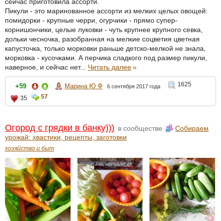
сейчас приготовила ассорти.
Пикули - это маринованное ассорти из мелких целых овощей:
помидорки - крупные черри, огурчики - прямо супер-
корнишончики, целые луковки - чуть крупнее крупного севка,
дольки чесночка, разобранная на мелкие соцветия цветная
капусточка, только морковки раньше детско-мелкой не знала,
морковка - кусочками. А перчика сладкого под размер пикули,
наверное, и сейчас нет...
Читать далее
»
1625
+59
Марина Ю Ф
6 сентября 2017 года
57
35
Огород с грядки в банку)))
в сообществе
Собираем
урожай: хвастики, рецепты, заготовки
хозяйство и быт