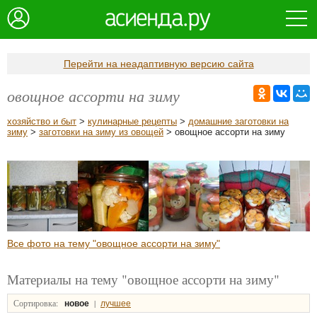
Перейти на неадаптивную версию сайта
овощное ассорти на зиму
хозяйство и быт
>
кулинарные рецепты
>
домашние заготовки на
зиму
>
заготовки на зиму из овощей
> овощное ассорти на зиму
Все фото на тему "овощное ассорти на зиму"
Материалы на тему "овощное ассорти на зиму"
Сортировка:
|
новое
лучшее