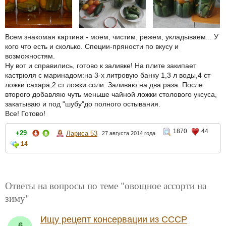
Всем знакомая картина - моем, чистим, режем, укладываем... У
кого что есть и сколько. Специи-пряности по вкусу и
возможностям.
Ну вот и справились, готово к заливке! На плите закипает
кастрюля с маринадом:на 3-х литровую банку 1,3 л воды,4 ст
ложки сахара,2 ст ложки соли. Заливаю на два раза. После
второго добавляю чуть меньше чайной ложки столового уксуса,
закатываю и под "шубу"до полного остывания.
Все! Готово!
1870
44
+29
Лариса 53
27 августа 2014 года
14
Ответы на вопросы по теме "овощное ассорти на
зиму"
Ищу рецепт консервации из СССР
6