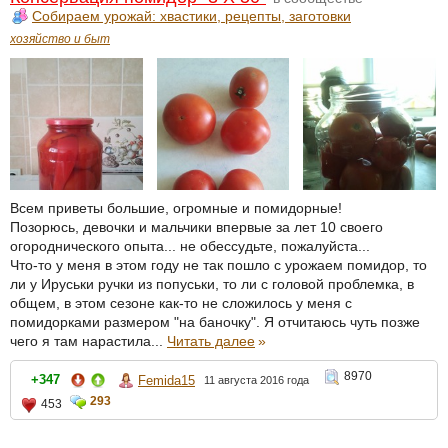
Собираем урожай: хвастики, рецепты, заготовки
хозяйство и быт
Всем приветы большие, огромные и помидорные!
Позорюсь, девочки и мальчики впервые за лет 10 своего
огороднического опыта... не обессудьте, пожалуйста...
Что-то у меня в этом году не так пошло с урожаем помидор, то
ли у Ируськи ручки из попуськи, то ли с головой проблемка, в
общем, в этом сезоне как-то не сложилось у меня с
помидорками размером "на баночку". Я отчитаюсь чуть позже
чего я там нарастила...
Читать далее
»
8970
+347
Femida15
11 августа 2016 года
293
453