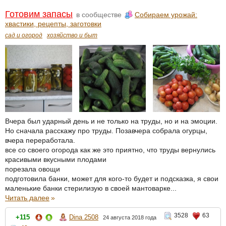
Готовим запасы
в сообществе
Собираем урожай:
хвастики, рецепты, заготовки
сад и огород
хозяйство и быт
Вчера был ударный день и не только на труды, но и на эмоции.
Но сначала расскажу про труды. Позавчера собрала огурцы,
вчера переработала.
все со своего огорода как же это приятно, что труды вернулись
красивыми вкусными плодами
порезала овощи
подготовила банки, может для кого-то будет и подсказка, я свои
маленькие банки стерилизую в своей мантоварке...
Читать далее
»
3528
63
+115
Dina 2508
24 августа 2018 года