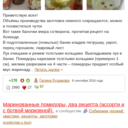
Приветствую всех!
Объёмы производства заготовок немного сокращаются, можно
и похвастаться чуток
Вот такие баночки вчера сотворила, прочитав рецепт на
Асиенде.
В подготовленные (помытые) банки кладем петрушку, укроп,
перец горошком, лавровый лист.
Лук очищаем и режем толстыми кольцами. Выкладываем лук в
банки. Помидоры нарезаем толстыми кольцами (примерно 1
см), мелкие разрезаем на 4 части – помидоры придают особый
вкус маринаду...
Читать далее
»
Галина Кушакова
+170
6 сентября 2016 года
57
2990
27
Маринованные помидоры, два рецепта (ассорти и
с ботвой морковной).
в сообществе
Собираем урожай:
хвастики, рецепты, заготовки
хозяйство и быт