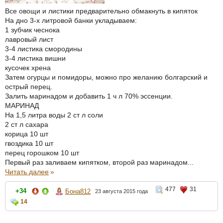
Все овощи и листики предварительно обмакнуть в кипяток
На дно 3-х литровой банки укладываем:
1 зубчик чеснока
лавровый лист
3-4 листика смородины
3-4 листика вишни
кусочек хрена
Затем огурцы и помидоры, можно про желанию болгарский и
острый перец.
Залить маринадом и добавить 1 ч л 70% эссенции.
МАРИНАД
На 1,5 литра воды 2 ст л соли
2 ст л сахара
корица 10 шт
гвоздика 10 шт
перец горошком 10 шт
Первый раз заливаем кипятком, второй раз маринадом...
Читать далее
»
477
31
+34
Бона812
23 августа 2015 года
14