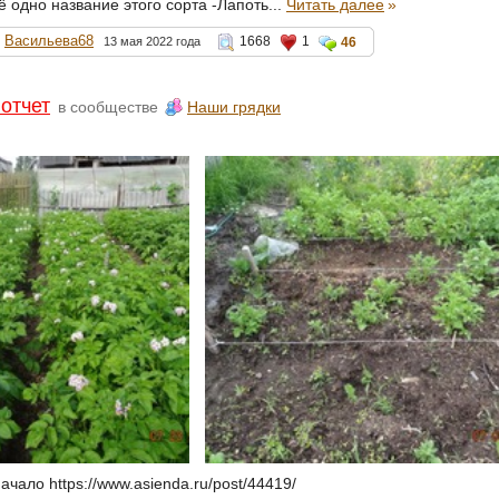
 одно название этого сорта -Лапоть...
Читать далее
»
Васильева68
1668
1
13 мая 2022 года
46
отчет
в сообществе
Наши грядки
ачало https://www.asienda.ru/post/44419/