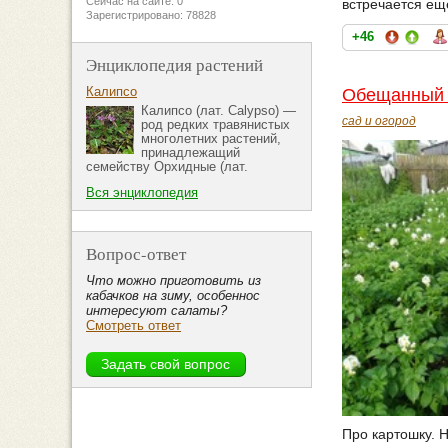
Сейчас на сайте: 0
встречается ещё
Зарегистрировано: 78828
+46
Энциклопедия растений
Калипсо
Обещанный 
Калипсо (лат. Calypso) —
сад и огород
род редких травянистых
многолетних растений,
принадлежащий
семейству Орхидные (лат.
Вся энциклопедия
Вопрос-ответ
Что можно приготовить из
кабачков на зиму, особеннос
интересуют салаты?
Смотреть ответ
Про картошку. Н