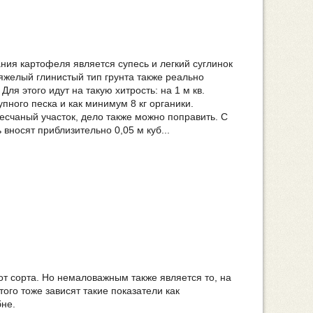
я картофеля является супесь и легкий суглинок
яжелый глинистый тип грунта также реально
ля этого идут на такую хитрость: на 1 м кв.
упного песка и как минимум 8 кг органики.
счаный участок, дело также можно поправить. С
 вносят приблизительно 0,05 м куб...
от сорта. Но немаловажным также является то, на
того тоже зависят такие показатели как
бне.