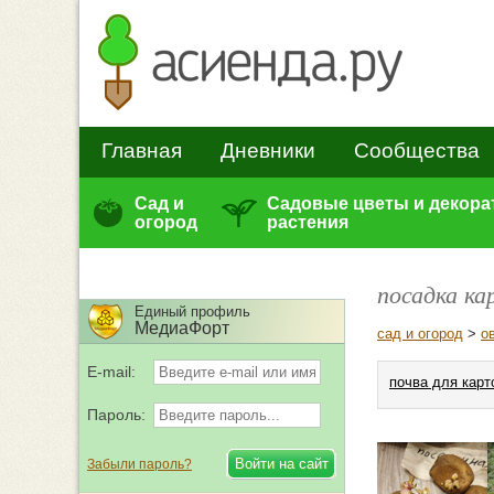
Главная
Дневники
Сообщества
Сад и
Садовые цветы и декор
огород
растения
посадка к
Единый профиль
МедиаФорт
сад и огород
>
о
E-mail:
почва для кар
Пароль:
Забыли пароль?