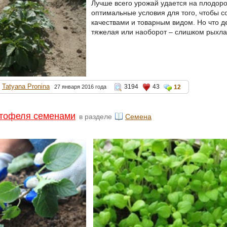
Лучше всего урожай удается на плодоро
оптимальные условия для того, чтобы 
качествами и товарным видом. Но что д
тяжелая или наоборот – слишком рыхлая
Tatyana Pronina
3194
43
27 января 2016 года
12
ртофеля семенами
в разделе
Семена