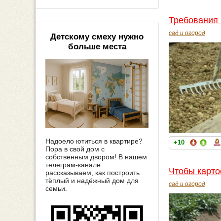
Требования 
сад и огород
Детскому смеху нужно
больше места
Надоело ютиться в квартире?
+10
Пора в свой дом с
собственным двором! В нашем
телеграм-канале
Чтобы карто
рассказываем, как построить
тёплый и надёжный дом для
сад и огород
семьи.