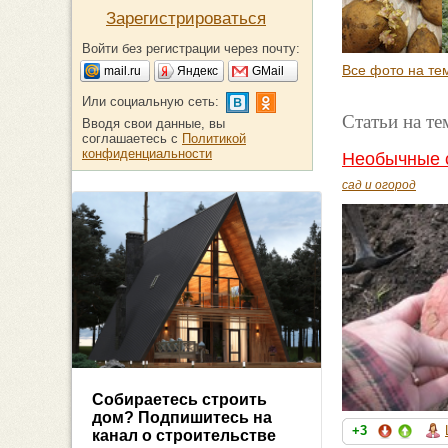
Зарегистрироваться
Войти без регистрации через почту:
Все фото на те
mail.ru
Яндекс
GMail
Или социальную сеть:
Статьи на те
Вводя свои данные, вы
соглашаетесь с
Политикой
конфиденциальности
Необычные 
сад и огород
Собираетесь строить
дом? Подпишитесь на
+3
канал о строительстве