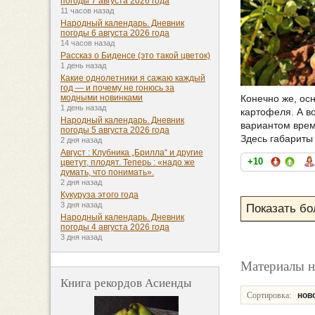
погоды 7 августа 2026 года
11 часов назад
Народный календарь. Дневник
погоды 6 августа 2026 года
14 часов назад
Рассказ о Биденсе (это такой цветок)
1 день назад
Какие однолетники я сажаю каждый
год — и почему не гонюсь за
Конечно же, ос
модными новинками
1 день назад
картофеля. А в
Народный календарь. Дневник
вариантом врем
погоды 5 августа 2026 года
Здесь габариты
2 дня назад
Август : Клубника „Брилла“ и другие
+10
цветут, плодят. Теперь : «надо же
думать, что понимать».
2 дня назад
Кукуруза этого года
3 дня назад
Народный календарь. Дневник
погоды 4 августа 2026 года
3 дня назад
Материалы н
Книга рекордов Асиенды
Сортировка:
нов