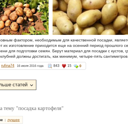
новным фактором, необходимым для качественной посадки, являе
от их изготовление приходится еще на осенний период прошлого с
ени для подготовки семян. Берут материал для посадки с кустов, 
 клубней должны достигать, как минимум, четыре-пять сантиметров.
rufina74
843
15
16 июля 2016 года
0
а тему "посадка картофеля"
|
ое
лучшее