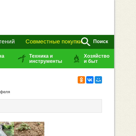
тений
Совместные покупки
Поиск
на
Техника и
Хозяйство
инструменты
и быт
офеля