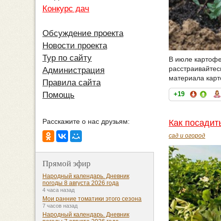
Конкурс дач
Обсуждение проекта
Новости проекта
Тур по сайту
В июле картофе
расстраивайтес
Администрация
материала карто
Правила сайта
+19
Помощь
Расскажите о нас друзьям:
Как посадит
сад и огород
Прямой эфир
Народный календарь. Дневник
погоды 8 августа 2026 года
4 часа назад
Мои ранние томатики этого сезона
7 часов назад
Народный календарь. Дневник