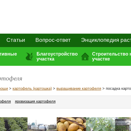
Статьи
Вопрос-ответ
Энциклопедия рас
ативные
Благоустройство
Строительство 
участка
участке
артофеля
вощи
>
картофель (картошка)
>
выращивание картофеля
> посадка карт
тофеля
яровизация картофеля