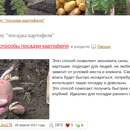
му "посадка картофеля"
му "посадка картофеля"
способы посадки картофеля
в разделе
Овощи
Этот способ позволяет экономить силы
картошки, подходит для людей, не люб
зависит от условий места и климата. Ск
влага будет быстро испаряться, потреб
используют такую посадку и довольны.
Это способ помогает получить быстрее
клубней. Идеален для посадки раннего 
Lika179
1872
5
28 апреля 2017 года
0