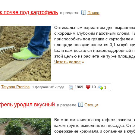
к почве под картофель
в разделе
Почва
Оптимальным вариантом для выращивани
с хорошим глубоким пахотным слоем. Т
приспособить под грядки с картофелем. Д
площади посадки вносится 0,1 м куб. кр
Если вам достался низкоплодородный пе
этой целью из расчета на ту же площадь
Читать далее
»
Tatyana Pronina
1869
19
1 февраля 2017 года
3
фель уродил вкусный
в разделе
Овощи
Во многом качества картофеля зависят 
каком грунте выполняется посадка. От э
содержание крахмала и соланина в клу