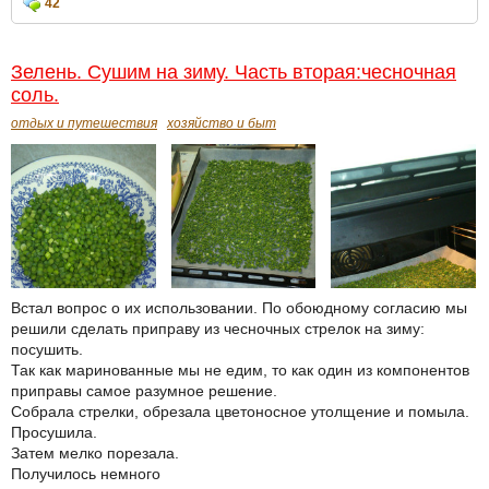
42
Зелень. Сушим на зиму. Часть вторая:чесночная
соль.
отдых и путешествия
хозяйство и быт
Встал вопрос о их использовании. По обоюдному согласию мы
решили сделать приправу из чесночных стрелок на зиму:
посушить.
Так как маринованные мы не едим, то как один из компонентов
приправы самое разумное решение.
Собрала стрелки, обрезала цветоносное утолщение и помыла.
Просушила.
Затем мелко порезала.
Получилось немного