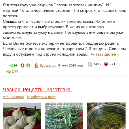
Я в этом году уже открыла " сезон заготовок на зиму". И "
жертвой " стали чесночные стрелки . Не секрет, что чеснок очень
полезен.
Слышала что чесночные стрелки тоже полезны. Их многие
просто срывают и выбрасывают. Я же из них готовлю
замечательную закуску на зиму. Пользуюсь этим рецептом уже
много лет .
Если Вы не боитесь экспериментировать, предлагаю рецепт.
Чесночные стрелки нарезаем, отвариваем 2-3 минуты. Сливаем
воду и остужаем под струёй холодной воды...
Читать далее
»
7412
271
+214
бусинка5
9 июня 2016 года
144
Чеснок. Рецепты. Заготовка.
сад и огород
хозяйство и быт