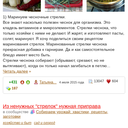
1) Маринуем чесночные стрелки.
Все знают насколько полезен чеснок для организма. Это
кладезь витаминов и микроэлементов. Стрелки чеснока, что
только хозяйки с ними не делают. И жарят, и изготовляют пасты,
солят, маринуют. Я хочу поделиться своим рецептом
маринования стрелок. Маринованные стрелки чеснока
прекрасная добавка к гарнирам. Да и как самостоятельное
блюдо имеет место быть.
Стрелки чеснока собирают (обрывают, срезают, но не
вытягивают), когда он только начал загибаться в петлю...
Читать далее
»
13047
604
+431
Татьяна...
4 июля 2015 года
187
Из ненужных "стрелок" нужная приправа
в сообществе
Собираем урожай: хвастики, рецепты,
заготовки
хозяйство и быт
сад и огород