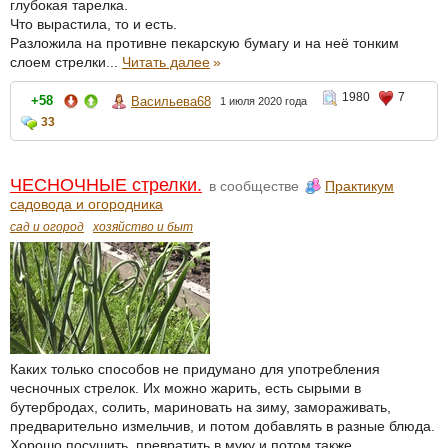
глубокая тарелка.
Что вырастила, то и есть.
Разложила на противне пекарскую бумагу и на неё тонким
слоем стрелки...
Читать далее
»
1980
7
+58
Васильева68
1 июля 2020 года
33
ЧЕСНОЧНЫЕ стрелки.
в сообществе
Практикум
садовода и огородника
сад и огород
хозяйство и быт
Каких только способов не придумано для употребления
чесночных стрелок. Их можно жарить, есть сырыми в
бутербродах, солить, мариновать на зиму, замораживать,
предварительно измельчив, и потом добавлять в разные блюда.
Хорошо посушить, превратить в муку и потом также