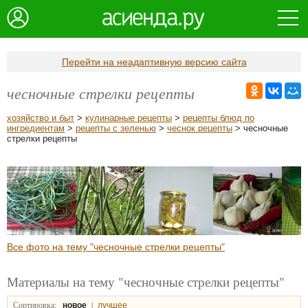
Перейти на неадаптивную версию сайта
чесночные стрелки рецепты
хозяйство и быт
>
кулинарные рецепты
>
рецепты блюд по
ингредиентам
>
рецепты с зеленью
>
чеснок рецепты
> чесночные
стрелки рецепты
Все фото на тему "чесночные стрелки рецепты"
Материалы на тему "чесночные стрелки рецепты"
Сортировка:
|
новое
лучшее