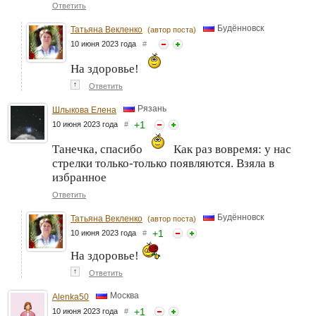
Ответить
Будённовск
Татьяна Векленко
(автор поста)
10 июня 2023 года
#
На здоровье!
↑
Ответить
Рязань
Шлыкова Елена
+
1
10 июня 2023 года
#
Танечка, спасибо
Как раз вовремя: у нас
стрелки только-только появляются. Взяла в
избранное
Ответить
Будённовск
Татьяна Векленко
(автор поста)
+
1
10 июня 2023 года
#
На здоровье!
↑
Ответить
Москва
Alenka50
+
1
10 июня 2023 года
#