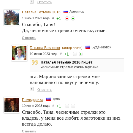
↑
Ответить
Армянск
Наталья Гетьман 2016
+
1
10 июня 2023 года
#
Спасибо, Таня!
Да, чесночные стрелки очень вкусные.
Ответить
Будённовск
Татьяна Векленко
(автор поста)
+
1
10 июня 2023 года
#
Наталья Гетьман 2016 пишет:
чесночные стрелки очень вкусные.
ага. Маринованные стрелки мне
напоминают по вкусу черемшу.
↑
Ответить
Тула
Помидориха
+
1
10 июня 2023 года
#
Спасибо, Таня, чесночные стрелки это
кладезь, у меня все любят, я заготовки из них
всегда делаю.
Ответить