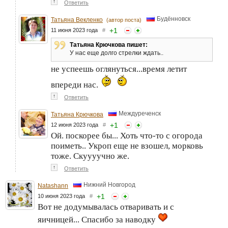
↑
Ответить
Будённовск
Татьяна Векленко
(автор поста)
+
1
11 июня 2023 года
#
Татьяна Крючкова пишет:
У нас еще долго стрелки ждать..
не успеешь оглянуться...время летит
впереди нас.
↑
Ответить
Междуреченск
Татьяна Крючкова
+
1
12 июня 2023 года
#
Ой. поскорее бы... Хоть что-то с огорода
поиметь.. Укроп еще не взошел, морковь
тоже. Скуууучно же.
↑
Ответить
Нижний Новгород
Natashann
+
1
10 июня 2023 года
#
Вот не додумывалась отваривать и с
яичницей... Спасибо за наводку