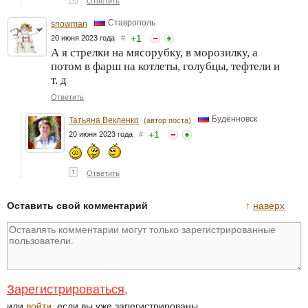
Ответить
Ставрополь
snowman
+
1
20 июня 2023 года
#
А я стрелки на мясорубку, в морозилку, а
потом в фарш на котлеты, голубцы, тефтели и
т. д
Ответить
Будённовск
Татьяна Векленко
(автор поста)
+
1
20 июня 2023 года
#
↑
Ответить
Оставить свой комментарий
↑
наверх
Зарегистрироваться
,
или
войти
, если вы уже зарегистрированы.