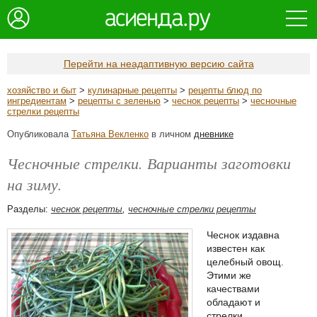
Перейти на неадаптивную версию сайта
хозяйство и быт
>
кулинарные рецепты
>
рецепты блюд по
ингредиентам
>
рецепты с зеленью
>
чеснок рецепты
>
чесночные
стрелки рецепты
Опубликовала
Татьяна Векленко
в личном
дневнике
Чесночные стрелки. Варианты заготовки
на зиму.
Разделы:
чеснок рецепты
,
чесночные стрелки рецепты
Чеснок издавна
известен как
целебный овощ.
Этими же
качествами
обладают и
стрелки,