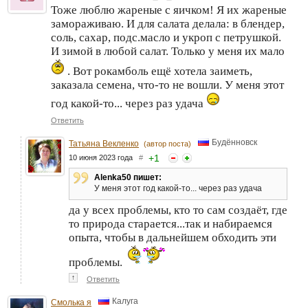
Тоже люблю жареные с яичком! Я их жареные
замораживаю. И для салата делала: в блендер,
соль, сахар, подс.масло и укроп с петрушкой.
И зимой в любой салат. Только у меня их мало
. Вот рокамболь ещё хотела заиметь,
заказала семена, что-то не вошли. У меня этот
год какой-то... через раз удача
Ответить
Будённовск
Татьяна Векленко
(автор поста)
+
1
10 июня 2023 года
#
Alenka50 пишет:
У меня этот год какой-то... через раз удача
да у всех проблемы, кто то сам создаёт, где
то природа старается...так и набираемся
опыта, чтобы в дальнейшем обходить эти
проблемы.
↑
Ответить
Калуга
Смолька я