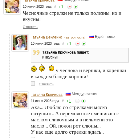
Татьяна Крючкова
+
1
10 июня 2023 года
#
Чесночные стрелки не только полезны. но и
вкусны!
Ответить
Будённовск
Татьяна Векленко
(автор поста)
+
1
10 июня 2023 года
#
Татьяна Крючкова пишет:
и вкусны!
у чеснока и вершки, и корешки
в каждом блюде хороши!
↑
Ответить
Междуреченск
Татьяна Крючкова
+
1
11 июня 2023 года
#
Аха... Люблю со стрелками мяско
потушить. А перемолотые смешиваю с
маслом сливочным и в пельмени это
масло... Ой. полон рот слюны...
У нас еще долго стрелки ждать..