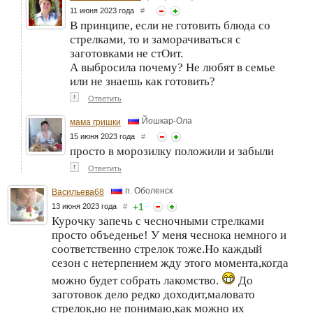
11 июня 2023 года
#
В принципе, если не готовить блюда со
стрелками, то и заморачиваться с
заготовками не стОит.
А выбросила почему? Не любят в семье
или не знаешь как готовить?
↑
Ответить
Йошкар-Ола
мама гришки
15 июня 2023 года
#
просто в морозилку положили и забыли
↑
Ответить
п. Оболенск
Васильева68
+
1
13 июня 2023 года
#
Курочку запечь с чесночными стрелками
просто объеденье! У меня чеснока немного и
соответственно стрелок тоже.Но каждый
сезон с нетерпением жду этого момента,когда
можно будет собрать лакомство.
До
заготовок дело редко доходит,маловато
стрелок,но не понимаю,как можно их