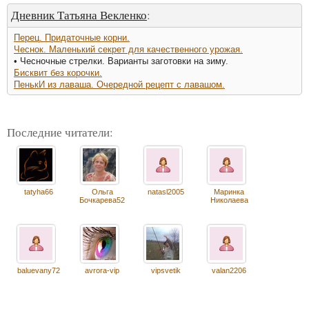
Дневник Татьяна Векленко
:
Перец. Придаточные корни.
Чеснок. Маленький секрет для качественного урожая.
• Чесночные стрелки. Варианты заготовки на зиму.
Бисквит без корочки.
ПенькИ из лаваша. Очередной рецепт с лавашом.
Последние читатели:
tatyha66
Ольга
natasl2005
Маринка
Бочкарева52
Николаева
baluevany72
avrora-vip
vipsvetik
valan2206