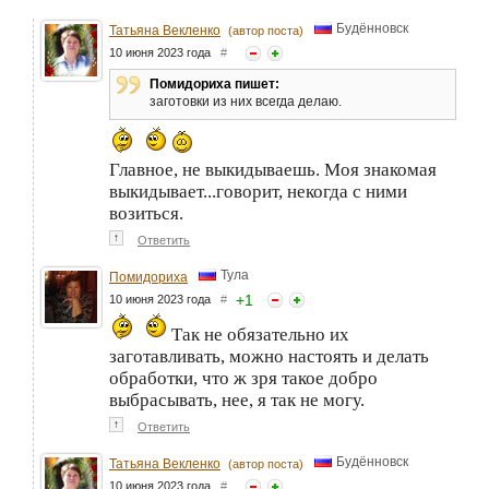
Будённовск
Татьяна Векленко
(автор поста)
10 июня 2023 года
#
Помидориха пишет:
заготовки из них всегда делаю.
Главное, не выкидываешь. Моя знакомая
выкидывает...говорит, некогда с ними
возиться.
↑
Ответить
Тула
Помидориха
+
1
10 июня 2023 года
#
Так не обязательно их
заготавливать, можно настоять и делать
обработки, что ж зря такое добро
выбрасывать, нее, я так не могу.
↑
Ответить
Будённовск
Татьяна Векленко
(автор поста)
10 июня 2023 года
#