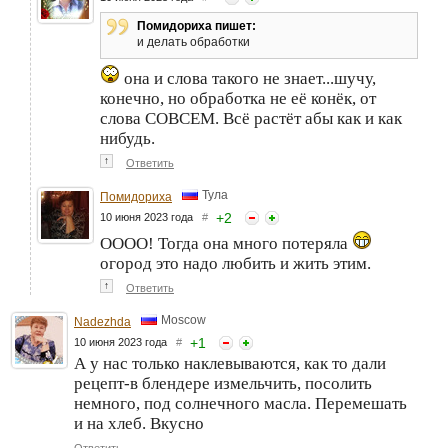
Помидориха пишет:
и делать обработки
она и слова такого не знает...шучу,
конечно, но обработка не её конёк, от
слова СОВСЕМ. Всё растёт абы как и как
нибудь.
↑
Ответить
Тула
Помидориха
+
2
10 июня 2023 года
#
ОООО! Тогда она много потеряла
огород это надо любить и жить этим.
↑
Ответить
Moscow
Nadezhda
+
1
10 июня 2023 года
#
А у нас только наклевываются, как то дали
рецепт-в блендере измельчить, посолить
немного, под солнечного масла. Перемешать
и на хлеб. Вкусно
Ответить