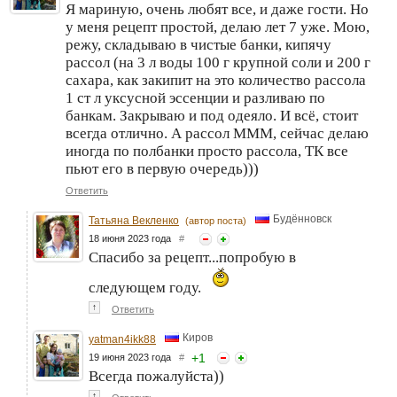
Я мариную, очень любят все, и даже гости. Но
у меня рецепт простой, делаю лет 7 уже. Мою,
режу, складываю в чистые банки, кипячу
рассол (на 3 л воды 100 г крупной соли и 200 г
сахара, как закипит на это количество рассола
1 ст л уксусной эссенции и разливаю по
банкам. Закрываю и под одеяло. И всё, стоит
всегда отлично. А рассол МММ, сейчас делаю
иногда по полбанки просто рассола, ТК все
пьют его в первую очередь)))
Ответить
Будённовск
Татьяна Векленко
(автор поста)
18 июня 2023 года
#
Спасибо за рецепт...попробую в
следующем году.
↑
Ответить
Киров
yatman4ikk88
+
1
19 июня 2023 года
#
Всегда пожалуйста))
↑