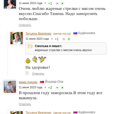
+
1
11 июня 2023 года
#
Очень люблю жареные стрелки с мясом очень
вкусно.Спасибо Танюш. Надо заморозить
побольше.
Ответить
Будённовск
Татьяна Векленко
(автор поста)
+
1
11 июня 2023 года
#
Смолька я пишет:
жареные стрелки с мясом очень вкусно
На здоровье!
↑
Ответить
Йошкар-Ола
мама гришки
+
2
11 июня 2023 года
#
В прошлом году заморозила.В этом году все
выкинула.
Ответить
Будённовск
Татьяна Векленко
(автор поста)