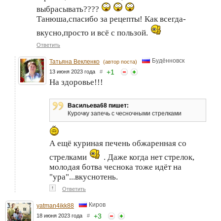
выбрасывать????
Танюша,спасибо за рецепты! Как всегда-
вкусно,просто и всё с пользой.
Ответить
Будённовск
Татьяна Векленко
(автор поста)
+
1
13 июня 2023 года
#
На здоровье!!!
Васильева68 пишет:
Курочку запечь с чесночными стрелками
А ещё куриная печень обжаренная со
стрелками
. Даже когда нет стрелок,
молодая ботва чеснока тоже идёт на
"ура"...вкуснотень.
↑
Ответить
Киров
yatman4ikk88
+
3
18 июня 2023 года
#