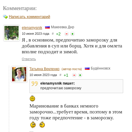
Комментарии:
Написать комментарий
Макеевка Днр
elenamysnik
+
2
10 июня 2023 года
#
Я , в основном, предпочитаю заморозку для
добавления в суп или борщ. Хотя и для омлета
вполне подходит и зимой.
Ответить
Будённовск
Татьяна Векленко
(автор поста)
+
1
10 июня 2023 года
#
elenamysnik пишет:
предпочитаю заморозку
Маринование в банках немного
заморочно...требует время, поэтому в этом
году тоже предпочтение - в заморозку.