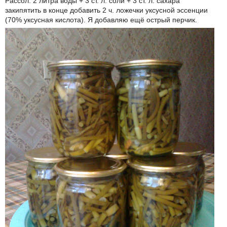
Рассол: 2 литра воды + 3 ст. л. соли + 3 ст. л. сахара
закипятить в конце добавить 2 ч. ложечки уксусной эссенции
(70% уксусная кислота). Я добавляю ещё острый перчик.