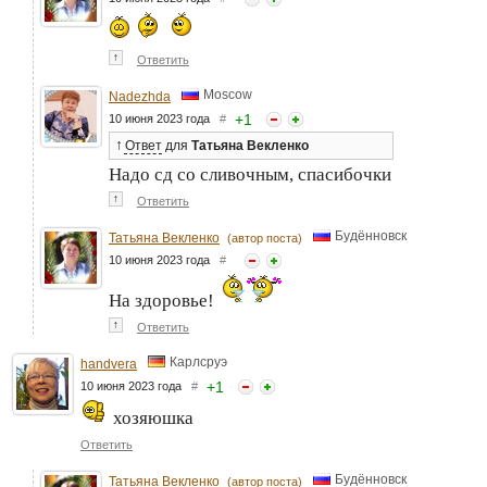
↑
Ответить
Moscow
Nadezhda
+
1
10 июня 2023 года
#
↑
Ответ
для
Татьяна Векленко
Надо сд со сливочным, спасибочки
↑
Ответить
Будённовск
Татьяна Векленко
(автор поста)
10 июня 2023 года
#
На здоровье!
↑
Ответить
Карлсруэ
handvera
+
1
10 июня 2023 года
#
хозяюшка
Ответить
Будённовск
Татьяна Векленко
(автор поста)