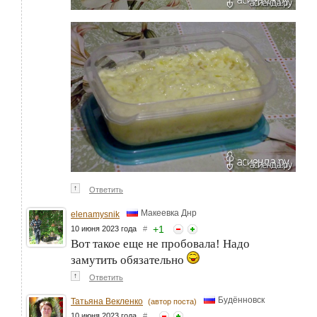
↑
Ответить
Макеевка Днр
elenamysnik
+
1
10 июня 2023 года
#
Вот такое еще не пробовала! Надо
замутить обязательно
↑
Ответить
Будённовск
Татьяна Векленко
(автор поста)
10 июня 2023 года
#