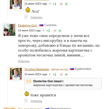
+
1
10 июня 2023 года
#
Ага!
↑
Ответить
Сызрань
Ekaterina Gon
+
2
10 июня 2023 года
#
Я уже тоже свои определила-у меня все
просто, через мясорубку и в пакеты на
заморозку, добавляю в блюда по желанию, но
особо полюбилась жареная картошечка с
ароматом чесночка зимой, ммммм....
Ответить
Будённовск
Татьяна Векленко
(автор поста)
+
1
10 июня 2023 года
#
Ekaterina Gon пишет:
жареная картошечка с ароматом чесночка
тоже нравится
↑
Ответить
Междуреченск