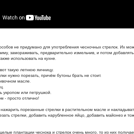
пособов не придумано для употребления чесночных стрелок. Их мож
зиму, замораживать, предварительно измельчив, и потом добавлять
также использовать на кухне.
вот такую летнюю яичницу.
ки нужно порезать, причём бутоны брать не стоит.
ивочном масле.
ц.
ь укропом или петрушкой.
м - просто отлично!
- нажарить порезанные стрелки в растительном масле и накладыват
зать стрелки, добавить нарубленное яйцо, добавить майонез и то
с целые плантации чеснока и стрелок очень много, то из них полу