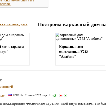
з пополнения опыта и в
оркови.
Построим каркасный дом в
 дом с гаражом
Каркасный дом
квуд"
одноэтажный V243
"Алабама"
:
ментарий
Тюмень
+
2
ария
11 июля 2017 года
#
а поджариваю чесночные стрелки. мой внук называет это бл