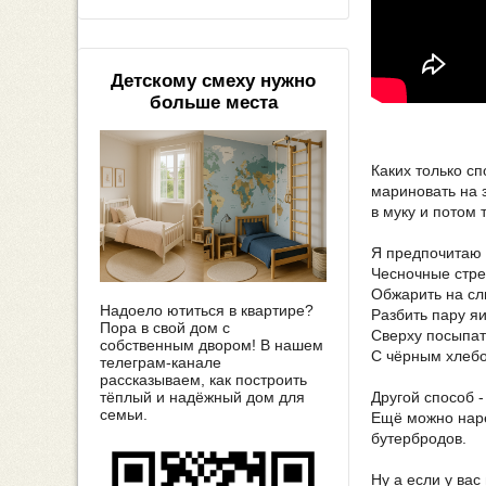
Детскому смеху нужно
больше места
Каких только с
мариновать на 
в муку и потом 
Я предпочитаю 
Чесночные стрел
Обжарить на сл
Надоело ютиться в квартире?
Разбить пару яи
Пора в свой дом с
Сверху посыпат
собственным двором! В нашем
С чёрным хлебо
телеграм-канале
рассказываем, как построить
тёплый и надёжный дом для
Другой способ 
семьи.
Ещё можно наре
бутербродов.
Ну а если у ва