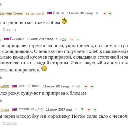
ь
Итатка
адимир Конев
11 июля 2017 года
#
(автор поста)
у и грибочки мы тоже любим
Ответить
Гурьевск
+
12
2
11 июля 2017 года
#
аю приправу: стрелки чеснока, укроп зелень, соль и масло 
 в холодильник. Очень вкусно получается хлеб к шашлыкам 
ываю каждый кусочек приправой, складываю стопочкой и зав
минут сверток с каждой стороны. И вот- вкусный и ароматны
тельно понравится.
ь
Нижний Тагил
+
2
ка000
11 июля 2017 года
#
елко режу, сушу-вот и приправа к блюдам
ь
Ростов На Дону
+
7
ilnata
11 июля 2017 года
#
я через мясорубку и в морозилку. Потом солю сало с чесно
Ответить