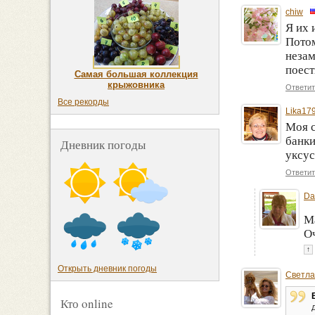
chiw
Я их 
Потом
незам
поест
Самая большая коллекция
крыжовника
Ответит
Все рекорды
Lika17
Моя с
банки
Дневник погоды
уксус
Ответит
Da
Ма
Оч
↑
Открыть дневник погоды
Светла
Кто online