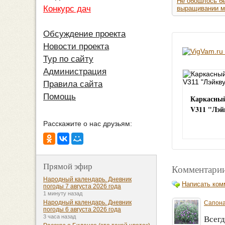
Не обошлось бе
Конкурс дач
выращивании м
Обсуждение проекта
Новости проекта
Тур по сайту
Администрация
Правила сайта
Помощь
Каркасный
V311 "Лэй
Расскажите о нас друзьям:
Прямой эфир
Комментарии
Народный календарь. Дневник
Написать ком
погоды 7 августа 2026 года
1 минуту назад
Народный календарь. Дневник
Сапон
погоды 6 августа 2026 года
3 часа назад
Всегд