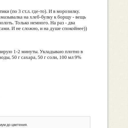
и (по 3 ст.л. где-то). И в морозилку.
мазывалка на хлеб-булку к борщу - вещь
лоть. Только немного. На раз - два
сами. И не сложно, и на душе спокойнее))
ширую 1-2 минуты. Укладываю плотно в
ды, 50 г сахара, 50 г соли, 100 мл 9%
.
мум до цветения.