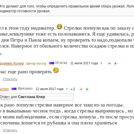
Это делают для того, чтобы определить правильное время сбора урожая. Лопн
индикатор готовности урожая.
л в этом году индикатор.
Стрелки лопнули как по заказу 
ике,земклунике тоже есть полопавшиеся. Я еще удивилась, р
 дня Петра и Павла копаем, ну проверить то надо,подкопали ч
елся. Наверное от обильного количества осадков стрелки и п
ь
Итатка
адимир Конев
11 июля 2017 года
#
(автор поста)
 нас еще рано проверять
Ответить
Фрязино
+
3
ovchin
12 июля 2017 года
#
Ответ
для
Светлана Клер
к рано лопнули стрелки наверное все таки из-за погоды.
 я выкапываю чеснок тогда , когда стрелка выпрямилась , но
 моим наблюдениям , если стрелка лопнула , то после просу
сночины лопается ее рубашка и она плохо храниться
Ответить