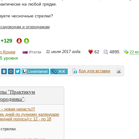
рактически на любой грядке.
ьзуете чесночные стрелки?
 садоводам и огородникам
+129
:
р Конев
11 июля 2017 года
62
4895
22 к
Итатка
5 уровня
Код для вставки
ппы "Практикум
городника"
:
– новая напасть!!!
их дней по лунному календарю
едней полосы):c 12 - по 18
стрелки.