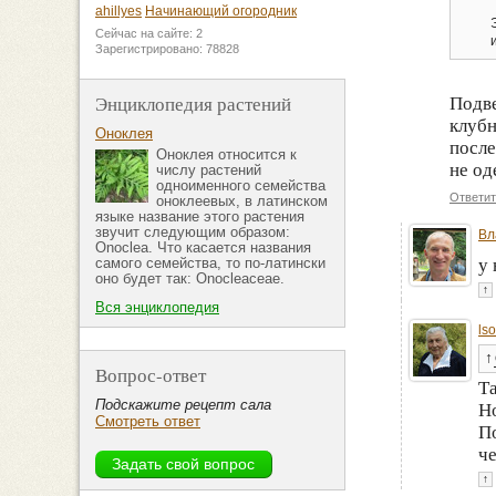
ahillyes
Начинающий огородник
Сейчас на сайте: 2
Зарегистрировано: 78828
Энциклопедия растений
Подве
клубн
Оноклея
после
Оноклея относится к
не од
числу растений
одноименного семейства
Ответит
оноклеевых, в латинском
языке название этого растения
звучит следующим образом:
Вл
Onoclea. Что касается названия
у
самого семейства, то по-латински
оно будет так: Onocleaceae.
↑
Вся энциклопедия
ls
↑
Вопрос-ответ
Та
Подскажите рецепт сала
Но
Смотреть ответ
По
че
↑