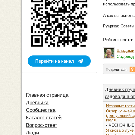
использовать п
А как вы испол
Рубрика:
Советы
Рейтинг поста
Владими
Садовод 
Перейти на канал
Поделиться:
Дневник гру
Главная страница
садовода и о
Дневники
Незваные гости 
Сообщества
Обзор ближайш
(для условий ср
Каталог статей
июля.
Вопрос-ответ
• ЧЕСНОЧНЫЕ 
Я снова о луке.
Люди