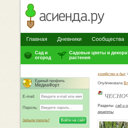
Главная
Дневники
Сообщества
Сад и
Садовые цветы и декор
огород
растения
хозяйство и быт
Единый профиль
Опубликовала
Вл
МедиаФорт
ЧЕСНОЧ
E-mail:
Разделы:
сад и 
Пароль:
рецепты
Забыли пароль?