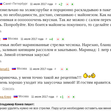
Санкт-Петербург
+
2
11 июля 2017 года
#
измельчаю на эл.мясорубке и порционно раскладываю в пакетик
, по необходимости, достаю, смешиваю с майонезом. Как на
енимая и ооооооочень вкусная. Так же можно с салом перемо
ь. Попробуйте. Кто боится майонеза покупного, то сделайте 
ь
Москва
+
4
9
11 июля 2017 года
#
емья любит маринованные стрелки чеснока. Нарезаю, блан
, заливаю кипящим рассолом и закатываю. Маринад: 1 литр во
а. Зимой отличная закуска!
ь
Москва
lena61
11 июля 2017 года
#
риночка, у меня точно такой же рецептик!!!
ень хорошо уходит эта закусочка зимой! И гостям нравится
Ответить
Москва
+
1
на Клер
11 июля 2017 года
#
Владимир Конев пишет:
днако удалять нужно не все стрелки. Пару штук необходимо оставить как мини