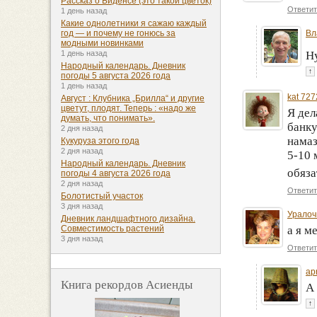
Рассказ о Биденсе (это такой цветок)
Ответит
1 день назад
Какие однолетники я сажаю каждый
Вл
год — и почему не гонюсь за
модными новинками
Н
1 день назад
Народный календарь. Дневник
↑
погоды 5 августа 2026 года
1 день назад
kat 727
Август : Клубника „Брилла“ и другие
цветут, плодят. Теперь : «надо же
Я дел
думать, что понимать».
банку
2 дня назад
намаз
Кукуруза этого года
2 дня назад
5-10 
Народный календарь. Дневник
обяза
погоды 4 августа 2026 года
2 дня назад
Ответит
Болотистый участок
3 дня назад
Уралоч
Дневник ландшафтного дизайна.
а я м
Совместимость растений
3 дня назад
Ответит
apr
Книга рекордов Асиенды
А 
↑