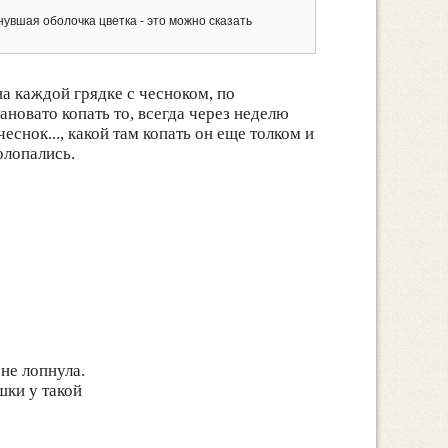
увшая оболочка цветка - это можно сказать
на каждой грядке с чесноком, по
ановато копать то, всегда через неделю
еснок..., какой там копать он еще толком и
олопались.
 не лопнула.
шки у такой