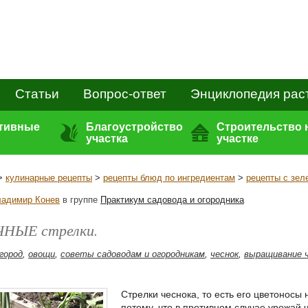
Статьи
Вопрос-ответ
Энциклопедия рас
ативные
Благоустройство
Строительство 
участка
участке
>
кулинарные рецепты
>
рецепты блюд по ингредиентам
>
рецепты с зел
адимир Конев
в группе
Практикум садовода и огородника
НЫЕ стрелки.
огород
,
овощи
,
советы садоводам и огородникам
,
чеснок
,
выращивание 
Стрелки чеснока, то есть его цветоносы
потому, что в противном случае урожай 