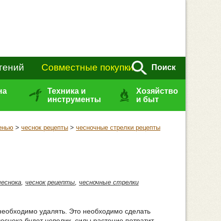
тений
Совместные покупки
Поиск
на
Техника и
Хозяйство
инструменты
и быт
енью
>
чеснок рецепты
>
чесночные стрелки рецепты
чеснока
,
чеснок рецепты
,
чесночные стрелки
 необходимо удалять. Это необходимо сделать
чеснока будет невелик, силы растение потратит