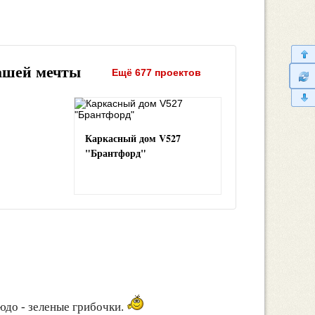
ашей мечты
Ещё 677 проектов
Каркасный дом V527
"Брантфорд"
юдо - зеленые грибочки.