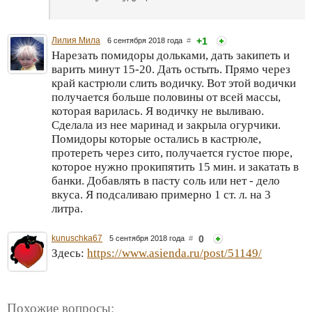
Лилия Мила
+1
6 сентября 2018 года
#
Нарезать помидоры дольками, дать закипеть и
варить минут 15-20. Дать остыть. Прямо через
край кастрюли слить водичку. Вот этой водички
получается больше половины от всей массы,
которая варилась. Я водичку не выливаю.
Сделала из нее маринад и закрыла огурчики.
Помидоры которые остались в кастрюле,
протереть через сито, получается густое пюре,
которое нужно прокипятить 15 мин. и закатать в
банки. Добавлять в пасту соль или нет - дело
вкуса. Я подсаливаю примерно 1 ст. л. на 3
литра.
kunuschka67
0
5 сентября 2018 года
#
Здесь:
https://www.asienda.ru/post/51149/
Похожие вопросы: