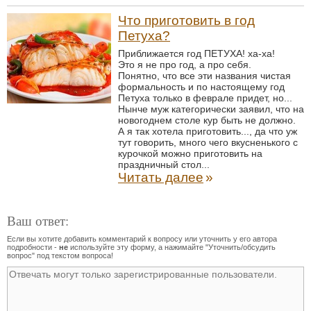
Что приготовить в год
Петуха?
Приближается год ПЕТУХА! ха-ха!
Это я не про год, а про себя.
Понятно, что все эти названия чистая
формальность и по настоящему год
Петуха только в феврале придет, но...
Нынче муж категорически заявил, что на
новогоднем столе кур быть не должно.
А я так хотела приготовить..., да что уж
тут говорить, много чего вкусненького с
курочкой можно приготовить на
праздничный стол...
Читать далее
»
Ваш ответ:
Если вы хотите добавить комментарий к вопросу или уточнить у его автора
подробности -
не
используйте эту форму, а нажимайте "Уточнить/обсудить
вопрос" под текстом вопроса!