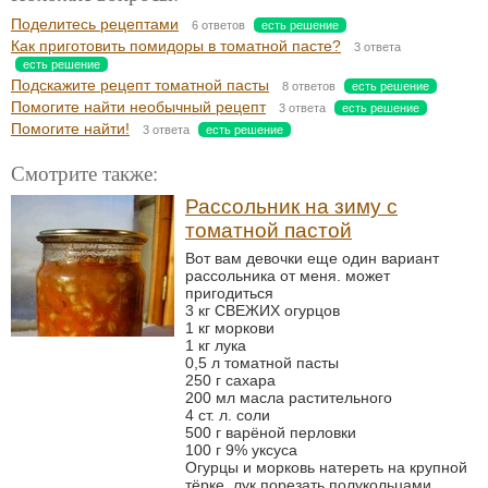
Поделитесь рецептами
6 ответов
есть решение
Как приготовить помидоры в томатной пасте?
3 ответа
есть решение
Подскажите рецепт томатной пасты
8 ответов
есть решение
Помогите найти необычный рецепт
3 ответа
есть решение
Помогите найти!
3 ответа
есть решение
Смотрите также:
Рассольник на зиму с
томатной пастой
Вот вам девочки еще один вариант
рассольника от меня. может
пригодиться
3 кг СВЕЖИХ огурцов
1 кг моркови
1 кг лука
0,5 л томатной пасты
250 г сахара
200 мл масла растительного
4 ст. л. соли
500 г варёной перловки
100 г 9% уксуса
Огурцы и морковь натереть на крупной
тёрке, лук порезать полукольцами...