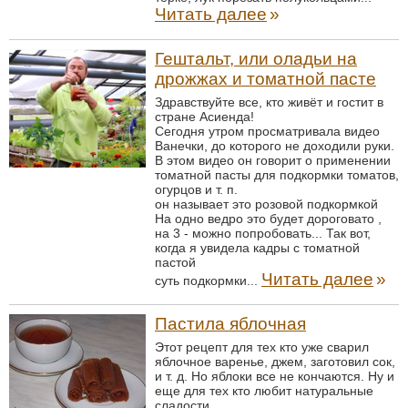
Читать далее
»
Гештальт, или оладьи на
дрожжах и томатной пасте
Здравствуйте все, кто живёт и гостит в
стране Асиенда!
Сегодня утром просматривала видео
Ванечки, до которого не доходили руки.
В этом видео он говорит о применении
томатной пасты для подкормки томатов,
огурцов и т. п.
он называет это розовой подкормкой
На одно ведро это будет дороговато ,
на 3 - можно попробовать... Так вот,
когда я увидела кадры с томатной
пастой
Читать далее
»
суть подкормки...
Пастила яблочная
Этот рецепт для тех кто уже сварил
яблочное варенье, джем, заготовил сок,
и т. д. Но яблоки все не кончаются. Ну и
еще для тех кто любит натуральные
сладости.