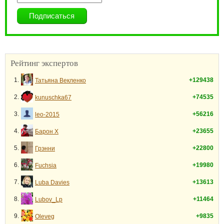
Рейтинг экспертов
1.
+129438
Татьяна Векленко
2.
+74535
kunuschka67
3.
+56216
leo-2015
4.
+23655
Барон Х
5.
+22800
Грэнни
6.
+19980
Fuchsia
7.
+13613
Luba Davies
8.
+11464
Lubov_Lp
9.
+9835
Oleveg