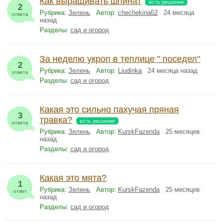
Как выращивать шпинат
есть решение
2
Рубрика:
Зелень
Автор:
chechekina62
24 месяца
ответа
назад
Разделы:
сад и огород
За неделю укроп в теплице " поседел"
2
Рубрика:
Зелень
Автор:
Liudinka
24 месяца назад
ответа
Разделы:
сад и огород
Какая это сильно пахучая пряная
3
травка?
есть решение
ответа
Рубрика:
Зелень
Автор:
KurskFazenda
25 месяцев
назад
Разделы:
сад и огород
Какая это мята?
1
Рубрика:
Зелень
Автор:
KurskFazenda
25 месяцев
ответ
назад
Разделы:
сад и огород