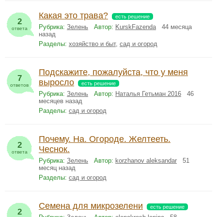
Какая это трава?
есть решение
2
Рубрика:
Зелень
Автор:
KurskFazenda
44 месяца
ответа
назад
Разделы:
хозяйство и быт
,
сад и огород
Подскажите, пожалуйста, что у меня
7
выросло
есть решение
ответов
Рубрика:
Зелень
Автор:
Наталья Гетьман 2016
46
месяцев назад
Разделы:
сад и огород
Почему. На. Огороде. Желтееть.
2
Чеснок.
ответа
Рубрика:
Зелень
Автор:
korzhanov aleksandar
51
месяц назад
Разделы:
сад и огород
Семена для микрозелени
есть решение
2