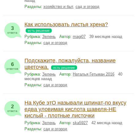
назад
Разделы:
хозяйство и быт
,
сад и огород
Как использовать листья хрена?
3
есть решение
ответа
Рубрика:
Зелень
Автор:
magi07
39 месяцев назад
Разделы:
сад и огород
Подскажите, пожалуйста, название
6
цветочка.
есть решение
ответов
Рубрика:
Зелень
Автор:
Наталья Гетьман 2016
40
месяцев назад
Разделы:
сад и огород
На Кубе этО называли шпинат-по вкусу
2
едва уловимая кислота щавеля-НЕ
ответа
кислый - плотные листочки
Рубрика:
Зелень
Автор:
ska5927
42 месяца назад
Разделы:
сад и огород