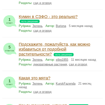
Разделы:
сад и огород
Кумин в СЗФО - это реально?
1
есть решение
ответ
Рубрика:
Зелень
Автор:
Buriona
5 месяцев назад
Разделы:
сад и огород
Подскажите, пожалуйста, как можно
5
избавиться от подобной
ответов
растительности?
есть решение
Рубрика:
Зелень
Автор:
stbg1955
11 месяцев назад
Разделы:
декоративные растения
,
сад и огород
Какая это мята?
1
Рубрика:
Зелень
Автор:
KurskFazenda
21 месяц
ответ
назад
Разделы:
сад и огород