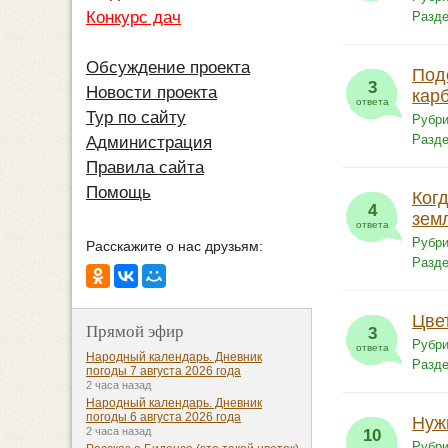
Конкурс дач
Разд
Обсуждение проекта
Под
3
Новости проекта
кар
ответа
Тур по сайту
Рубри
Разд
Администрация
Правила сайта
Помощь
Ког
4
зем
ответа
Рубри
Расскажите о нас друзьям:
Разд
Цве
Прямой эфир
3
Рубри
ответа
Народный календарь. Дневник
Разд
погоды 7 августа 2026 года
2 часа назад
Народный календарь. Дневник
погоды 6 августа 2026 года
Нуж
2 часа назад
10
Рубри