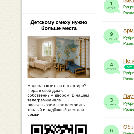
Как
1
Рубри
ответ
Разд
Детскому смеху нужно
больше места
Арм
9
Рубри
ответов
Разд
Нет
4
есть
ответа
Рубри
Разд
Надоело ютиться в квартире?
Пора в свой дом с
собственным двором! В нашем
Пау
3
телеграм-канале
Рубри
рассказываем, как построить
ответа
тёплый и надёжный дом для
Разд
семьи.
Обр
6
Рубри