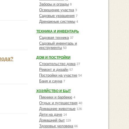
Заборы и ограды
8
Освещение участка
3
Садовые украшения
7
Дренажные системы
4
ТЕХНИКА И ИНВЕНТАРЬ
Садовая техника
37
Садовый инвентарь и
инструменты
50
ДОМ И ПОСТРОЙКИ
лода?
Строительство дома
27
Ремонт и дизайн
57
Постройки на участке
54
Баня и сауна
7
ХОЗЯЙСТВО И БЫТ
Пикники и барбекю
4
Отдых и путешествия
40
Домашние животные
126
Дети на даче
14
Домашний быт
119
Здоровье человека
66