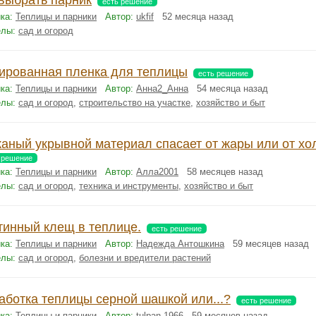
 выбрать парник
есть решение
ка:
Теплицы и парники
Автор:
ukfif
52 месяца назад
елы:
сад и огород
ированная пленка для теплицы
есть решение
ка:
Теплицы и парники
Автор:
Анна2_Анна
54 месяца назад
елы:
сад и огород
,
строительство на участке
,
хозяйство и быт
каный укрывной материал спасает от жары или от хо
 решение
ка:
Теплицы и парники
Автор:
Алла2001
58 месяцев назад
елы:
сад и огород
,
техника и инструменты
,
хозяйство и быт
тинный клещ в теплице.
есть решение
ка:
Теплицы и парники
Автор:
Надежда Антошкина
59 месяцев назад
елы:
сад и огород
,
болезни и вредители растений
аботка теплицы серной шашкой или...?
есть решение
ка:
Теплицы и парники
Автор:
tulpan 1966
59 месяцев назад