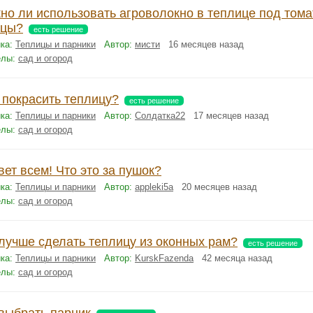
но ли использовать агроволокно в теплице под тома
рцы?
есть решение
ка:
Теплицы и парники
Автор:
мисти
16 месяцев назад
елы:
сад и огород
 покрасить теплицу?
есть решение
ка:
Теплицы и парники
Автор:
Солдатка22
17 месяцев назад
елы:
сад и огород
ет всем! Что это за пушок?
ка:
Теплицы и парники
Автор:
appleki5a
20 месяцев назад
елы:
сад и огород
 лучше сделать теплицу из оконных рам?
есть решение
ка:
Теплицы и парники
Автор:
KurskFazenda
42 месяца назад
елы:
сад и огород