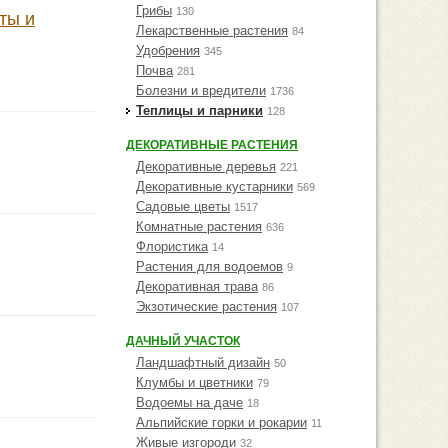
Грибы
130
ты и
Лекарственные растения
84
Удобрения
345
Почва
281
Болезни и вредители
1736
Теплицы и парники
128
ДЕКОРАТИВНЫЕ РАСТЕНИЯ
Декоративные деревья
221
Декоративные кустарники
569
Садовые цветы
1517
Комнатные растения
636
Флористика
14
Растения для водоемов
9
Декоративная трава
86
Экзотические растения
107
ДАЧНЫЙ УЧАСТОК
Ландшафтный дизайн
50
Клумбы и цветники
79
Водоемы на даче
18
Альпийские горки и рокарии
11
Живые изгороди
32