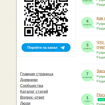
ответов
Разд
Как
4
Рубри
ответа
Разд
Что
3
пче
Перейти на канал
ответа
Рубри
Разд
Зас
7
Главная страница
Рубри
ответов
Дневники
Разд
Сообщества
Каталог статей
Пос
Вопрос-ответ
1
есть
ответ
Люди
Рубри