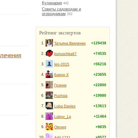
Кулинария
442
Советы садоводам и
огородникам
202
Рейтинг экспертов
1.
+129438
Татьяна Векленко
2.
+74535
kunuschka67
влечения
3.
+56216
leo-2015
4.
+23655
Барон Х
5.
+22800
Грэнни
6.
+19980
Fuchsia
7.
+13613
Luba Davies
8.
+11464
Lubov_Lp
9.
+9835
Oleveg
10.
+9577
Adil-1731