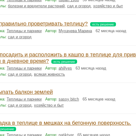
елы:
болезни и вредители растений
,
сад и огород
,
хозяйство и быт
 правильно проветривать теплицу?
есть решение
ка:
Теплицы и парники
Автор:
Мухачева Марина
62 месяца назад
елы:
сад и огород
 посадить и расположить в кашпо в теплице для при
л в дневное время?
есть решение
ка:
Теплицы и парники
Автор:
ahillyes
63 месяца назад
елы:
сад и огород
,
всякая живность
ыпать балкон землей
ка:
Теплицы и парники
Автор:
sassy bitch
65 месяцев назад
елы:
сад и огород
,
хозяйство и быт
адка в теплице в мешках на бетонную поверхность.
 решение
ка:
Теплицы и парники
Автор:
natiktver
65 месяцев назад