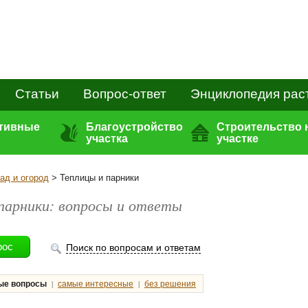
Статьи
Вопрос-ответ
Энциклопедия рас
ативные
Благоустройство
Строительство 
участка
участке
ад и огород
> Теплицы и парники
парники: вопросы и ответы
Поиск по вопросам и ответам
|
|
ые вопросы
самые интересные
без решения