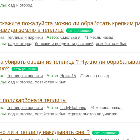
елы:
сад и огород
скажите пожалуйста можно ли обработать крепким р
бамида землю в теплице
есть решение
ка:
Теплицы и парники
Автор:
Смолька я
71 месяц назад
елы:
сад и огород
,
болезни и вредители растений
,
хозяйство и быт
да убирать овощи из теплицы? Нужно ли обрабатыва
лю?
есть решение
ка:
Теплицы и парники
Автор:
Эрика15
71 месяц назад
елы:
сад и огород
,
хозяйство и быт
т поликарбоната теплицы
ка:
Теплицы и парники
Автор:
LadyEkaterina
74 месяца назад
елы:
сад и огород
,
хозяйство и быт
,
строительство на участке
но ли в теплицу накидывать снег?
есть решение
ка:
Теплицы и парники
Автор:
Елена Анатолий
77 месяцев назад