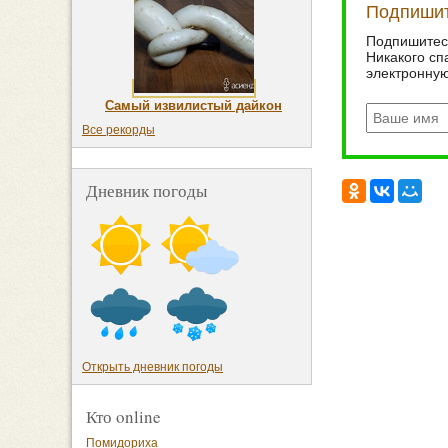
Подпишит
Подпишитесь
Никакого сп
электронную
Самый извилистый дайкон
Все рекорды
Дневник погоды
Открыть дневник погоды
Кто online
Помидориха