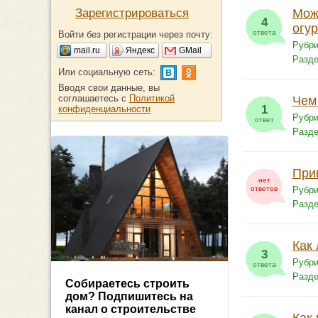
Зарегистрироваться
Мож
4
огу
ответа
Войти без регистрации через почту:
Рубри
mail.ru
Яндекс
GMail
Разд
Или социальную сеть:
Вводя свои данные, вы
соглашаетесь с
Политикой
Чем
1
конфиденциальности
Рубри
ответ
Разд
Прив
нет
ответов
Рубри
Разд
Как
3
Рубри
ответа
Разд
Собираетесь строить
дом? Подпишитесь на
канал о строительстве