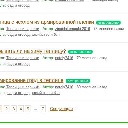
елы:
сад и огород
лица с чехлом из армированной пленки
есть решение
ка:
Теплицы и парники
Автор:
zinaidakemguki-2016
78 месяцев назад
елы:
сад и огород
,
хозяйство и быт
рывать ли на зиму теплицу?
есть решение
ка:
Теплицы и парники
Автор:
nataly7416
79 месяцев назад
елы:
сад и огород
мирование гряд в теплице
есть решение
ка:
Теплицы и парники
Автор:
nataly7416
80 месяцев назад
елы:
сад и огород
,
хозяйство и быт
→
...
Следующая
1
2
3
4
5
7