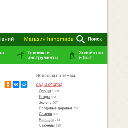
тений
Магазин handmade
Поиск
на
Техника и
Хозяйство
инструменты
и быт
Вопросы по темам:
САД И ОГОРОД
Овощи
1389
Ягоды
588
Зелень
207
Плодовые деревья
754
Семена
397
Рассада
713
Саженцы
310