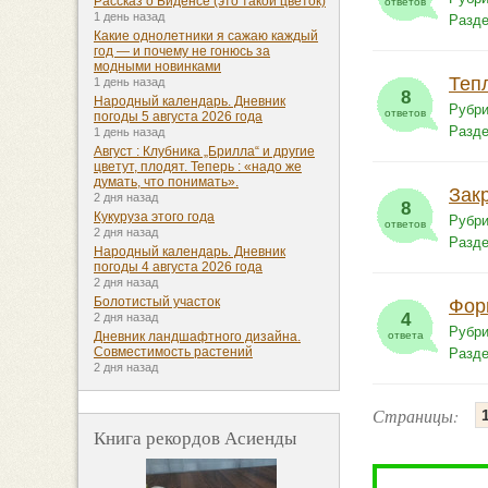
Рассказ о Биденсе (это такой цветок)
ответов
1 день назад
Разд
Какие однолетники я сажаю каждый
год — и почему не гонюсь за
модными новинками
Теп
1 день назад
8
Народный календарь. Дневник
Рубри
ответов
погоды 5 августа 2026 года
Разд
1 день назад
Август : Клубника „Брилла“ и другие
цветут, плодят. Теперь : «надо же
думать, что понимать».
Зак
2 дня назад
8
Кукуруза этого года
Рубри
ответов
2 дня назад
Разд
Народный календарь. Дневник
погоды 4 августа 2026 года
2 дня назад
Болотистый участок
Фор
4
2 дня назад
Рубри
ответа
Дневник ландшафтного дизайна.
Совместимость растений
Разд
2 дня назад
Страницы:
Книга рекордов Асиенды