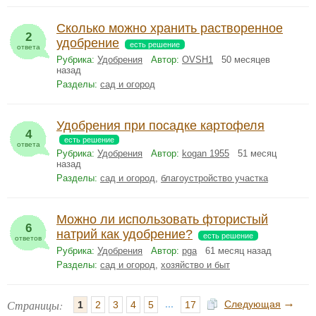
Сколько можно хранить растворенное
2
удобрение
есть решение
ответа
Рубрика:
Удобрения
Автор:
OVSH1
50 месяцев
назад
Разделы:
сад и огород
Удобрения при посадке картофеля
4
есть решение
ответа
Рубрика:
Удобрения
Автор:
kogan 1955
51 месяц
назад
Разделы:
сад и огород
,
благоустройство участка
Можно ли использовать фтористый
6
натрий как удобрение?
есть решение
ответов
Рубрика:
Удобрения
Автор:
pga
61 месяц назад
Разделы:
сад и огород
,
хозяйство и быт
→
Страницы:
...
Следующая
1
2
3
4
5
17