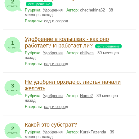
2
есть решение
ответа
Рубрика:
Удобрения
Автор:
chechekina62
38
месяцев назад
Разделы:
сад и огород
Удобрение в колышках - как оно
1
работает? И работает ли?
есть решение
ответ
Рубрика:
Удобрения
Автор:
ahillyes
39 месяцев
назад
Разделы:
сад и огород
Не удобрял орхидею, листья начали
3
желтеть
ответа
Рубрика:
Удобрения
Автор:
Name2
39 месяцев
назад
Разделы:
сад и огород
Какой это субстрат?
2
Рубрика:
Удобрения
Автор:
KurskFazenda
39
ответа
месяцев назад