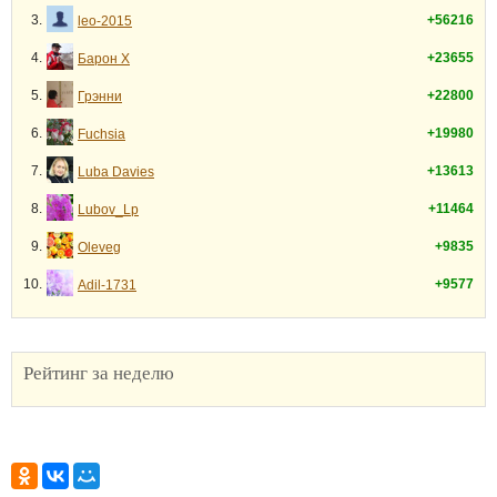
3.
+56216
leo-2015
4.
+23655
Барон Х
5.
+22800
Грэнни
6.
+19980
Fuchsia
7.
+13613
Luba Davies
8.
+11464
Lubov_Lp
9.
+9835
Oleveg
10.
+9577
Adil-1731
Рейтинг за неделю