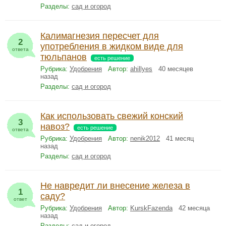
Разделы:
сад и огород
Калимагнезия пересчет для
2
употребления в жидком виде для
ответа
тюльпанов
есть решение
Рубрика:
Удобрения
Автор:
ahillyes
40 месяцев
назад
Разделы:
сад и огород
Как использовать свежий конский
3
навоз?
есть решение
ответа
Рубрика:
Удобрения
Автор:
nenik2012
41 месяц
назад
Разделы:
сад и огород
Не навредит ли внесение железа в
1
саду?
ответ
Рубрика:
Удобрения
Автор:
KurskFazenda
42 месяца
назад
Разделы:
сад и огород