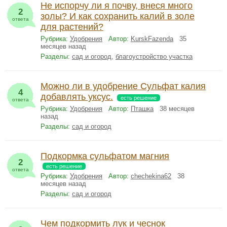
Не испорчу ли я почву, внеся много
2
золы? И как сохранить калий в золе
ответа
для растений?
Рубрика:
Удобрения
Автор:
KurskFazenda
35
месяцев назад
Разделы:
сад и огород
,
благоустройство участка
Можно ли в удобрение Сульфат калия
4
добавлять уксус.
есть решение
ответа
Рубрика:
Удобрения
Автор:
Пташка
38 месяцев
назад
Разделы:
сад и огород
Подкормка сульфатом магния
2
есть решение
ответа
Рубрика:
Удобрения
Автор:
chechekina62
38
месяцев назад
Разделы:
сад и огород
Чем подкормить лук и чеснок