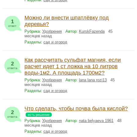
Можно ли внести шпатлёвку под
1
деревья?
ответ
Рубрика:
Удобрения
Автор:
KurskFazenda
45
месяцев назад
Разделы:
сад и огород
Как рассчитать сульфат магния, если
2
расчет идет 1 ст ложка на 10 литров
ответа
воды-1м2. А площадь 1700м2?
Рубрика:
Удобрения
Автор:
lana lana rozi13
45
месяцев назад
Разделы:
сад и огород
Что сделать, чтобы почва была кислой?
2
есть решение
ответа
Рубрика:
Удобрения
Автор:
nata belyaeva 1961
48
месяцев назад
Разделы:
сад и огород