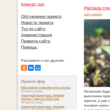
Конкурс дач
Рассада сла
сад и огород
Обсуждение проекта
Новости проекта
Тур по сайту
Администрация
Правила сайта
Помощь
Расскажите о нас друзьям:
Прямой эфир
Мои ранние томатики этого сезона
Нелишним будет
23 минуты назад
Народный календарь. Дневник
выполнена пров
погоды 7 августа 2026 года
короток, и уже 
44 минуты назад
посевом нужно п
Народный календарь. Дневник
1. в 1 л воды р