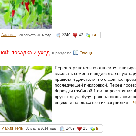
Алена...
2240
42
20 августа 2014 года
19
ой: посадка и уход
в разделе
Овощи
Перец отрицательно относится к пикиро
высевать семена в индивидуальную тар
правила и действуют по старинке, прои
последующей пикировкой. Перед посево
бороздки глубиной 1 см на расстоянии 
друг от друга будут расположены семе
ящике, и не опасаться их загущения...
Ч
Мария Тель
1489
23
30 марта 2014 года
5