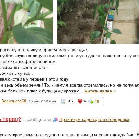
рассаду в теплицу и приступила к посадке.
ну большую теплицу с томатами ( они уже давно высажены и чувст
 пролила их фитоспорином
овы занять свои места...
чики в лунки...
вая система у перцев в этом году!
 весь объем земли! То, к чему я всегда стремилась, но не получал
 уже большой плюс к будущему урожаю...
Читать далее
»
Васильева68
1151
4
15 мая 2020 года
48
ь перец?
в сообществе
Практикум садовода и огородника
ском крае, зима на редкость теплая нынче, вчера вот дождь был. В