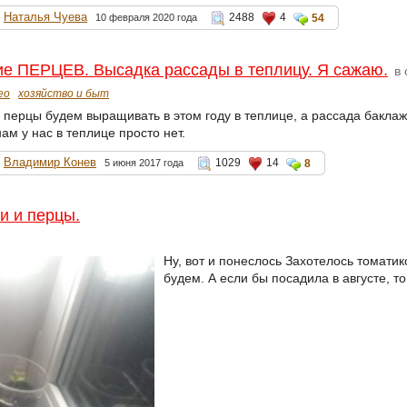
Наталья Чуева
2488
4
10 февраля 2020 года
54
е ПЕРЦЕВ. Высадка рассады в теплицу. Я сажаю.
в 
ео
хозяйство и быт
 перцы будем выращивать в этом году в теплице, а рассада бакла
м у нас в теплице просто нет.
Владимир Конев
1029
14
5 июня 2017 года
8
и и перцы.
Ну, вот и понеслось Захотелось томатик
будем. А если бы посадила в августе, то