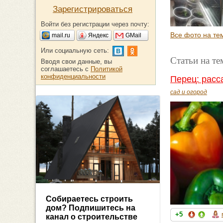
Зарегистрироваться
Войти без регистрации через почту:
Все фото на те
mail.ru
Яндекс
GMail
Или социальную сеть:
Статьи на те
Вводя свои данные, вы
соглашаетесь с
Политикой
конфиденциальности
Перец: расс
сад и огород
Собираетесь строить
дом? Подпишитесь на
+5
канал о строительстве