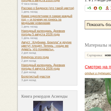
погоды 6 августа 2026 года
4 часа назад
+5
Рассказ о Биденсе (это такой цветок)
1 день назад
Какие однолетники я сажаю каждый
год — и почему не гонюсь за
модными новинками
1 день назад
Народный календарь. Дневник
погоды 5 августа 2026 года
1 день назад
Август : Клубника „Брилла“ и другие
Материалы н
цветут, плодят. Теперь : «надо же
думать, что понимать».
2 дня назад
Сортировка:
нов
Кукуруза этого года
2 дня назад
Народный календарь. Дневник
Смотрю на п
погоды 4 августа 2026 года
2 дня назад
отдых и путешес
Болотистый участок
3 дня назад
Книга рекордов Асиенды