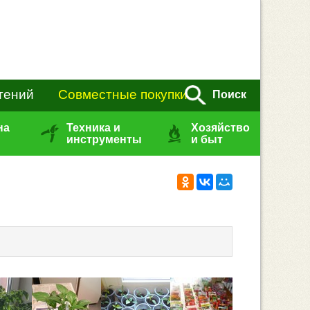
тений
Совместные покупки
Поиск
на
Техника и
Хозяйство
инструменты
и быт