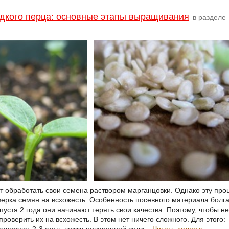
дкого перца: основные этапы выращивания
в разделе
 обработать свои семена раствором марганцовки. Однако эту проце
ерка семян на всхожесть. Особенность посевного материала болгарс
спустя 2 года они начинают терять свои качества. Поэтому, чтобы не
роверить их на всхожесть. В этом нет ничего сложного. Для этого:
астворяют 2-3 стол. ложки поваренной соли...
Читать далее
»