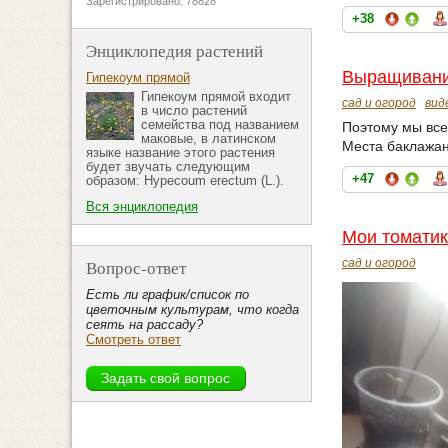
Зарегистрировано: 78828
+38
Энциклопедия растений
Выращивани
Гипекоум прямой
Гипекоум прямой входит
сад и огород
вид
в число растений
семейства под названием
Поэтому мы все
маковые, в латинском
Места баклажана
языке название этого растения
будет звучать следующим
+47
образом: Нуресоum erectum (L.).
Вся энциклопедия
Мои томатик
Вопрос-ответ
сад и огород
Есть ли график/список по
цветочным культурам, что когда
сеять на рассаду?
Смотреть ответ