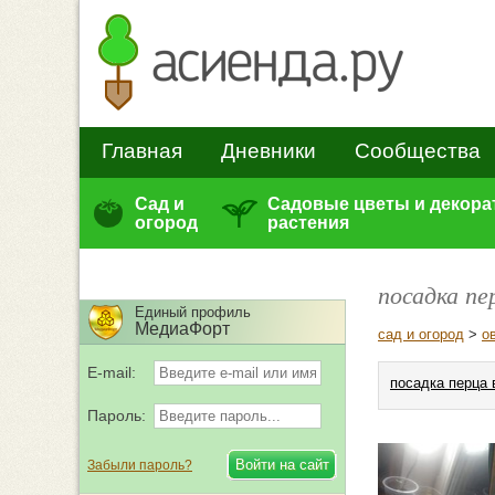
Главная
Дневники
Сообщества
Сад и
Садовые цветы и декор
огород
растения
посадка пе
Единый профиль
МедиаФорт
сад и огород
>
о
E-mail:
посадка перца 
Пароль:
Забыли пароль?