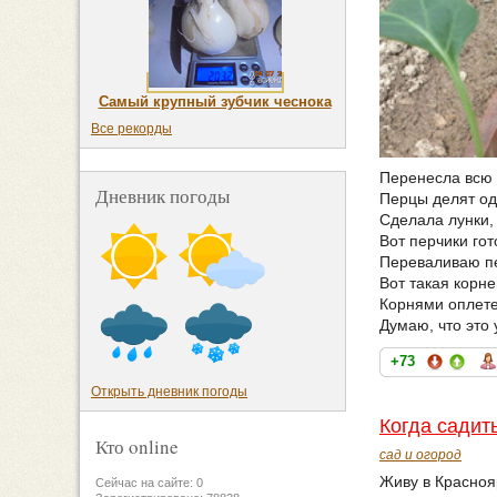
Самый крупный зубчик чеснока
Все рекорды
Перенесла всю 
Дневник погоды
Перцы делят од
Сделала лунки,
Вот перчики гот
Переваливаю пер
Вот такая корне
Корнями оплетен
Думаю, что это
+73
Открыть дневник погоды
Когда садит
Кто online
сад и огород
Живу в Краснояр
Сейчас на сайте: 0