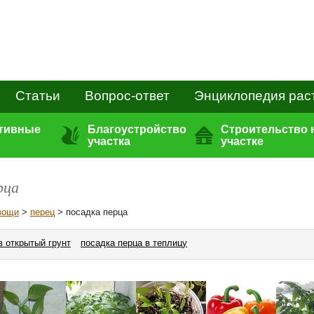
Статьи
Вопрос-ответ
Энциклопедия рас
ативные
Благоустройство
Строительство 
участка
участке
рца
вощи
>
перец
> посадка перца
в открытый грунт
посадка перца в теплицу