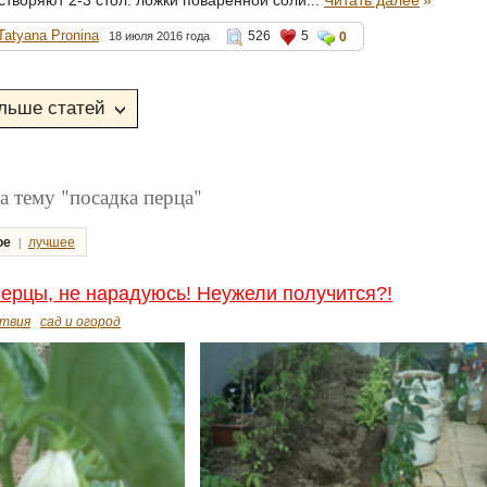
Tatyana Pronina
526
5
18 июля 2016 года
0
а тему "посадка перца"
|
ое
лучшее
ерцы, не нарадуюсь! Неужели получится?!
твия
сад и огород