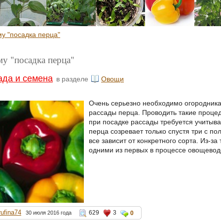
му "посадка перца"
му "посадка перца"
ада и семена
в разделе
Овощи
Очень серьезно необходимо огородникам
рассады перца. Проводить такие процед
при посадке рассады требуется учитыва
перца созревает только спустя три с п
все зависит от конкретного сорта. Из-з
одними из первых в процессе овощеводс
rufina74
629
3
30 июля 2016 года
0