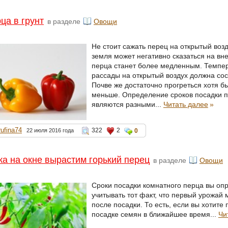
ца в грунт
в разделе
Овощи
Не стоит сажать перец на открытый воз
земля может негативно сказаться на вн
перца станет более медленным. Темпер
рассады на открытый воздух должна сос
Почве же достаточно прогреться хотя бы
меньше. Определение сроков посадки п
являются разными...
Читать далее
»
rufina74
322
2
22 июля 2016 года
0
ка на окне вырастим горький перец
в разделе
Овощи
Сроки посадки комнатного перца вы оп
учитывать тот факт, что первый урожай
после посадки. То есть, если вы хотите 
посадке семян в ближайшее время...
Чи