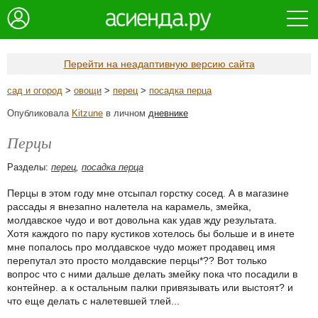
Перейти на неадаптивную версию сайта
сад и огород
>
овощи
>
перец
>
посадка перца
Опубликовала
Kitzune
в личном
дневнике
Перцы
Разделы:
перец
,
посадка перца
Перцы в этом году мне отсыпал горстку сосед. А в магазине
рассады я внезапно налетела на карамель, змейка,
молдавское чудо и вот довольна как удав жду результата.
Хотя каждого по пару кустиков хотелось бы больше и в инете
мне попалось про молдавское чудо может продавец имя
перепутал это просто молдавские перцы*?? Вот только
вопрос что с ними дальше делать змейку пока что посадили в
контейнер. а к остальным палки привязывать или выстоят? и
что еще делать с налетевшей тлей...