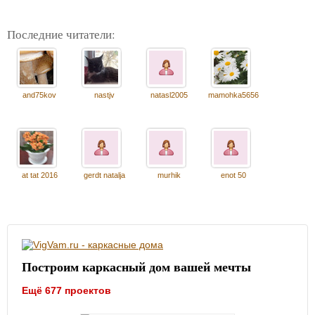
Последние читатели:
and75kov
nastjv
natasl2005
mamohka5656
at tat 2016
gerdt natalja
murhik
enot 50
Построим каркасный дом вашей мечты
Ещё 677 проектов