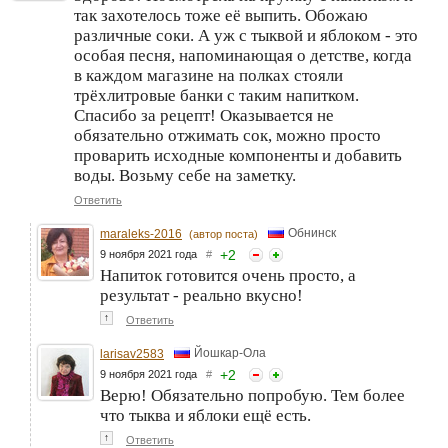
так захотелось тоже её выпить. Обожаю
различные соки. А уж с тыквой и яблоком - это
особая песня, напоминающая о детстве, когда
в каждом магазине на полках стояли
трёхлитровые банки с таким напитком.
Спасибо за рецепт! Оказывается не
обязательно отжимать сок, можно просто
проварить исходные компоненты и добавить
воды. Возьму себе на заметку.
Ответить
Обнинск
maraleks-2016
(автор поста)
+
2
9 ноября 2021 года
#
Напиток готовится очень просто, а
результат - реально вкусно!
↑
Ответить
Йошкар-Ола
larisav2583
+
2
9 ноября 2021 года
#
Верю! Обязательно попробую. Тем более
что тыква и яблоки ещё есть.
↑
Ответить