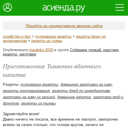
Перейти на неадаптивную версию сайта
хозяйство и быт
>
кулинарные рецепты
>
рецепты блюд по
ингредиентам
>
рецепты из тыквы
Опубликовала
maraleks-2016
в группе
Собираем урожай: хвастики,
рецепты, заготовки
Приготовление Тыквенно-яблочного
напитка
Разделы:
кулинарные рецепты
,
домашние заготовки на зиму
,
рецепты консервирования
,
рецепты блюд по ингредиентам
,
заготовки на зиму из овощей
,
домашние напитки
,
заготовка ягод и
фруктов
,
рецепты из тыквы
Здравствуйте всем!
Давно ничего не писала, все времени не хватало, заморочек
всяких за сезон столько, что голова кругом, ничего не