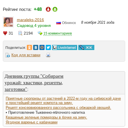
+48
Рейтинг поста:
maraleks-2016
8 ноября 2021 года
Обнинск
Садовод 4 уровня
31
2194
15 комментариев
Поделиться:
Код для вставки
Дневник группы "Собираем
урожай: хвастики, рецепты,
заготовки"
:
Приятные сюрпризы от растений в 2022-м году на сибирской даче
и простейший рецепт компота на зиму.
Рецепт консервированного рассольника с обжаркой овощей.
• Приготовление Тыквенно-яблочного напитка
Квашеные зеленые помидоры в бочке на зиму.
Ягодное варенье с кабачками