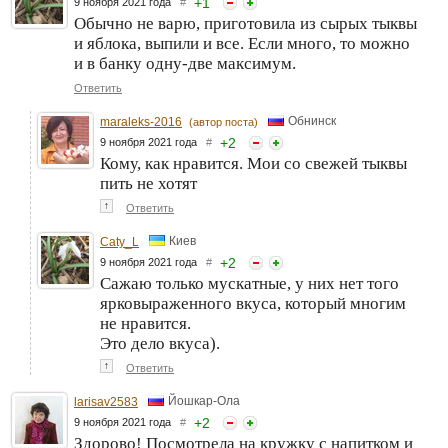
+
1
9 ноября 2021 года
#
Обычно не варю, приготовила из сырых тыквы
и яблока, выпили и все. Если много, то можно
и в банку одну-две максимум.
Ответить
Обнинск
maraleks-2016
(автор поста)
+
2
9 ноября 2021 года
#
Кому, как нравится. Мои со свежей тыквы
пить не хотят
↑
Ответить
Киев
Caty_L
+
2
9 ноября 2021 года
#
Сажаю только мускатные, у них нет того
ярковыраженного вкуса, который многим
не нравится.
Это дело вкуса).
↑
Ответить
Йошкар-Ола
larisav2583
+
2
9 ноября 2021 года
#
Здорово! Посмотрела на кружку с напитком и