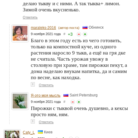
делаю тыкву и с ними. А так тыква+ лимон.
Зимой очень вкусненько.
Ответить
Обнинск
maraleks-2016
(автор поста)
+
3
9 ноября 2021 года
#
Благо в этом году есть из чего готовить,
только на компостной куче, из одного
растения наросло 9 тыкв, а ещё на гря дке
не считала. Часть урожая увожу в
столовую при храме, там пирожки пекут, а
дома наделаю внукам напитка, да и самим
по весне, как находка.
↑
Ответить
Saint Petersburg
Я-это моя мысль
9 ноября 2021 года
#
Пирожки с тыквой очень душевно, а кексы
просто ням, ням.
↑
Ответить
Киев
Caty_L