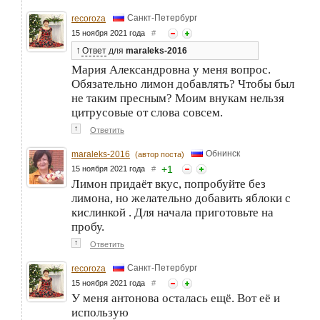
Санкт-Петербург
recoroza
15 ноября 2021 года
#
↑
Ответ
для
maraleks-2016
Мария Александровна у меня вопрос.
Обязательно лимон добавлять? Чтобы был
не таким пресным? Моим внукам нельзя
цитрусовые от слова совсем.
↑
Ответить
Обнинск
maraleks-2016
(автор поста)
+
1
15 ноября 2021 года
#
Лимон придаёт вкус, попробуйте без
лимона, но желательно добавить яблоки с
кислинкой . Для начала приготовьте на
пробу.
↑
Ответить
Санкт-Петербург
recoroza
15 ноября 2021 года
#
У меня антонова осталась ещё. Вот её и
использую