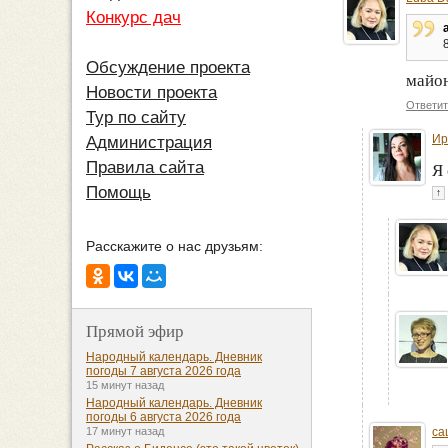
Конкурс дач
Обсуждение проекта
майон
Новости проекта
Ответит
Тур по сайту
Ир
Администрация
Правила сайта
Я 
Помощь
↑
Расскажите о нас друзьям:
Прямой эфир
Народный календарь. Дневник
погоды 7 августа 2026 года
15 минут назад
Народный календарь. Дневник
погоды 6 августа 2026 года
са
17 минут назад