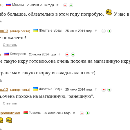
Москва
43
25 июня 2014 года
#
бо большое. обязательно в этом году попробую.
У нас в
ь
Желтые Воды
ша13
25 июня 2014 года
#
(автор поста)
е пожалеете!
Ответить
Кемерово
a
25 июня 2014 года
#
е такую икру готовлю,она очень похожа на магазинную икру,
стране мам такую икорку выкладывала в пост)
ь
Желтые Воды
ша13
25 июня 2014 года
#
(автор поста)
а,очень похожа на магазинную,"ранешную".
Ответить
Гомель
Трояновская
25 июня 2014 года
#
ь