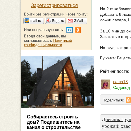
Зарегистрироваться
На 2 кг кабачко
Войти без регистрации через почту:
Добавить 8 ложе
ложки сахара,1 
mail.ru
Яндекс
GMail
Или социальную сеть:
За 10 мин до ок
Вводя свои данные, вы
Закатать в стер
соглашаетесь с
Политикой
конфиденциальности
На вкус, как ра
Рубрика:
Рецепт
Рейтинг поста
саша13
Садовод 
Поделиться:
Собираетесь строить
Дневник гру
дом? Подпишитесь на
урожай: хвас
канал о строительстве