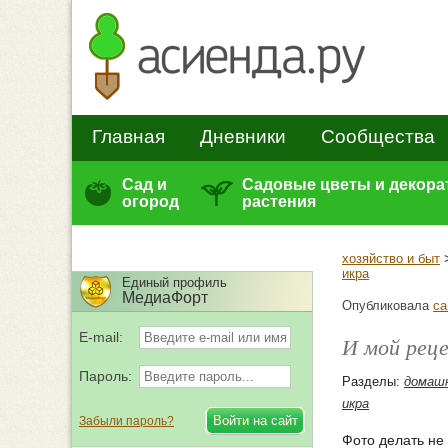
Главная
Дневники
Сообщества
Сад и
Садовые цветы и декор
огород
растения
хозяйство и быт
икра
Единый профиль
МедиаФорт
Опубликовала
са
E-mail:
И мой реце
Пароль:
Разделы:
домашн
икра
Забыли пароль?
Фото делать не 