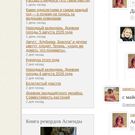
Рассказ о Биденсе (это такой цветок)
↑
1 день назад
Какие однолетники я сажаю каждый
Да
год — и почему не гонюсь за
↑
модными новинками
1 день назад
Народный календарь. Дневник
погоды 5 августа 2026 года
1 день назад
Август : Клубника „Брилла“ и другие
цветут, плодят. Теперь : «надо же
думать, что понимать».
2 дня назад
Кукуруза этого года
2 дня назад
Народный календарь. Дневник
погоды 4 августа 2026 года
2 дня назад
Болотистый участок
2 дня назад
харисс
Дневник ландшафтного дизайна.
с ма
Совместимость растений
2 дня назад
Ответит
са
Книга рекордов Асиенды
Аг
↑