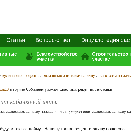
Статьи
Вопрос-ответ
Энциклопедия рас
ативные
Благоустройство
Строительство 
участка
участке
>
кулинарные рецепты
>
домашние заготовки на зиму
>
заготовки на зим
ша13
в группе
Собираем урожай: хвастики, рецепты, заготовки
пт кабачковой икры.
ие заготовки на зиму
,
рецепты консервирования
,
заготовки на зиму и
буду, и так все поймут. Напишу только рецепт и опишу пошагово.