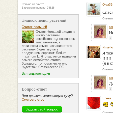
Сейчас на сайте: 0
Olga32
Зарегистрировано: 78828
Спаси
Ответит
Энциклопедия растений
Очиток большой
са
Очиток большой входит в
Н
число растений
↑
семейства под названием
толстянковые, в
латинском языке название этого
Nina4k
растения будет звучать
Я тож
следующим образом: Sedum
maximum L. Что касается названия
!!!!!!
самого семейства очитка
(я в 
большого, то по-латински оно
будет так: Crassulaceae DC.
Ответит
Вся энциклопедия
са
Д
Вопрос-ответ
↑
Чем пролить компостную кучу?
Елена 
Смотреть ответ
Ответит