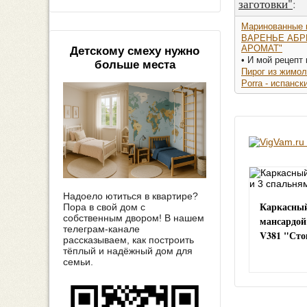
заготовки"
:
Маринованные 
ВАРЕНЬЕ АБ
АРОМАТ"
Детскому смеху нужно
• И мой рецепт
больше места
Пирог из жимол
Porra - испанс
Надоело ютиться в квартире?
Каркасный
Пора в свой дом с
собственным двором! В нашем
мансардой
телеграм-канале
V381 "Сто
рассказываем, как построить
тёплый и надёжный дом для
семьи.