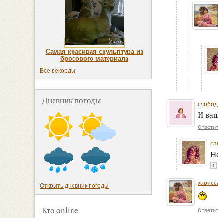
Самая красивая скульптура из
бросового материала
Все рекорды
Дневник погоды
слобод
И ваш
Ответит
са
Н
↑
харисс
Открыть дневник погоды
Кто online
Ответит