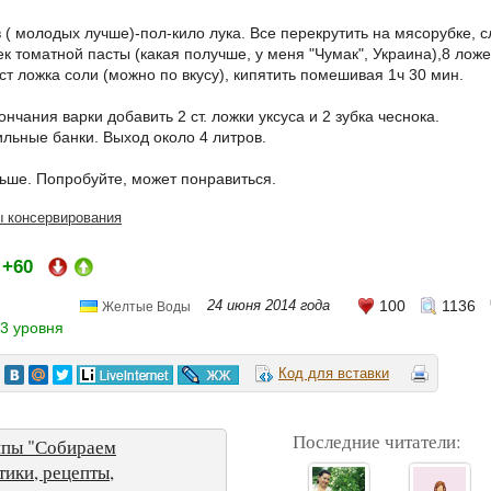
в ( молодых лучше)-пол-кило лука. Все перекрутить на мясорубке, с
к томатной пасты (какая получше, у меня "Чумак", Украина),8 ложе
ст ложка соли (можно по вкусу), кипятить помешивая 1ч 30 мин.
ончания варки добавить 2 ст. ложки уксуса и 2 зубка чеснока.
ильные банки. Выход около 4 литров.
ньше. Попробуйте, может понравиться.
ы консервирования
+60
:
24 июня 2014 года
100
1136
Желтые Воды
3 уровня
Код для вставки
Последние читатели:
ппы "Собираем
тики, рецепты,