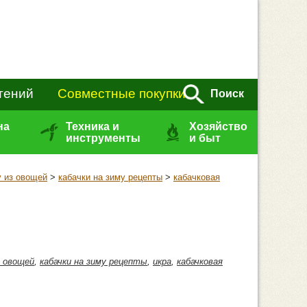
тений
Совместные покупки
Поиск
на
Техника и
Хозяйство
инструменты
и быт
у из овощей
>
кабачки на зиму рецепты
>
кабачковая
з овощей
,
кабачки на зиму рецепты
,
икра
,
кабачковая