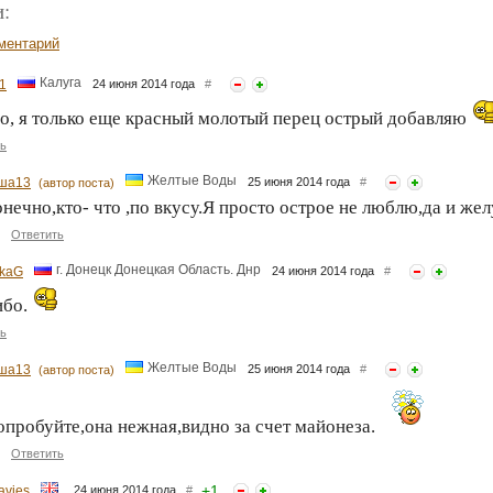
:
ментарий
Калуга
1
24 июня 2014 года
#
о, я только еще красный молотый перец острый добавляю
ь
Желтые Воды
ша13
25 июня 2014 года
#
(автор поста)
нечно,кто- что ,по вкусу.Я просто острое не люблю,да и жел
Ответить
г. Донецк Донецкая Область. Днр
kaG
24 июня 2014 года
#
ибо.
ь
Желтые Воды
ша13
25 июня 2014 года
#
(автор поста)
опробуйте,она нежная,видно за счет майонеза.
Ответить
+
1
avies
24 июня 2014 года
#