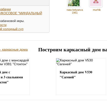
кабачки
nata belyaeva
murhik
1961
РИКОСОВОЕ "МИНДАЛЬНЫЙ
 кабачковой икры.
ости
кий холодный суп
Построим каркасный дом в
 дом с
Каркасный дом V530
 и 3 спальнями
"Сагеней"
ктон"