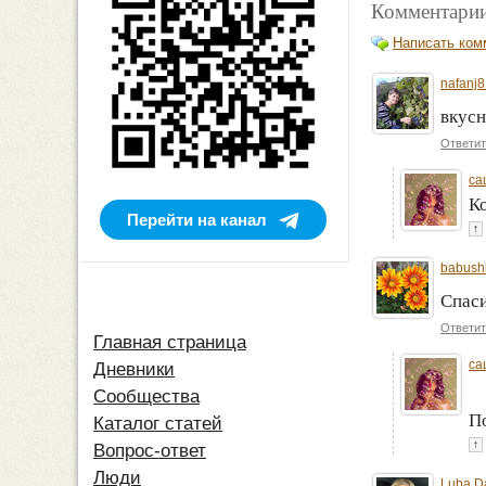
Комментарии
Написать ком
nafanj8
вкусн
Ответит
са
Ко
Перейти на канал
↑
babush
Спас
Ответит
Главная страница
са
Дневники
Сообщества
П
Каталог статей
↑
Вопрос-ответ
Люди
Luba D