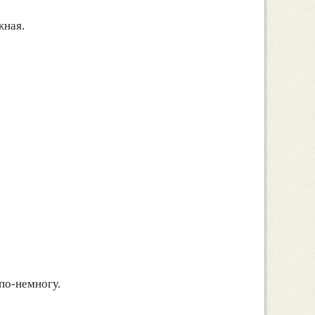
жная.
по-немногу.