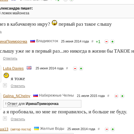
александра пишет:
8 ложек майонеза
ез в кабачковую икру?
первый раз такое слышу
ь
Владивосток
+
1
инаПриморочка
25 июня 2014 года
#
слышу уже не в первый раз...но никогда в жизни бы ТАКОЕ 
Ответить
Luba Davies
25 июня 2014 года
#
я тоже
↑
Ответить
Набережные Челны
Galina_NChelny
21 июля 2015 года
#
↑
Ответ
для
ИринаПриморочка
а я пробовала, но мне не понравилось, и больше не буду.
↑
Ответить
Желтые Воды
ша13
25 июня 2014 года
#
(автор поста)