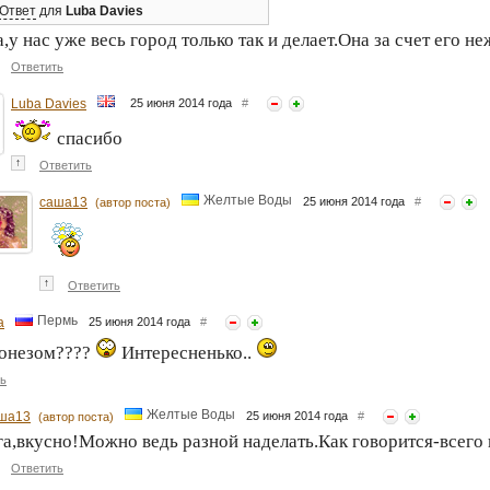
Ответ
для
Luba Davies
,у нас уже весь город только так и делает.Она за счет его не
Ответить
Luba Davies
25 июня 2014 года
#
спасибо
↑
Ответить
Желтые Воды
саша13
25 июня 2014 года
#
(автор поста)
↑
Ответить
Пермь
а
25 июня 2014 года
#
йонезом????
Интересненько..
ь
Желтые Воды
ша13
25 июня 2014 года
#
(автор поста)
а,вкусно!Можно ведь разной наделать.Как говорится-всего 
Ответить